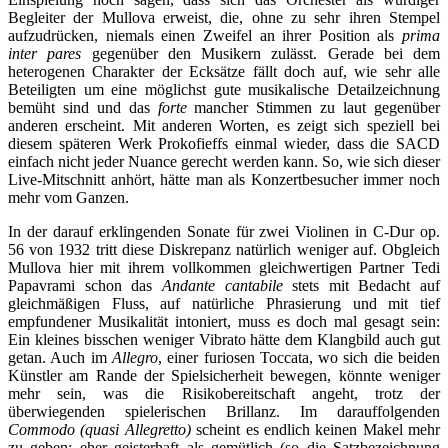
Begleiter der Mullova erweist, die, ohne zu sehr ihren Stempel
aufzudrücken, niemals einen Zweifel an ihrer Position als
prima
inter pares
gegenüber den Musikern zulässt. Gerade bei dem
heterogenen Charakter der Ecksätze fällt doch auf, wie sehr alle
Beteiligten um eine möglichst gute musikalische Detailzeichnung
bemüht sind und das
forte
mancher Stimmen zu laut gegenüber
anderen erscheint. Mit anderen Worten, es zeigt sich speziell bei
diesem späteren Werk Prokofieffs einmal wieder, dass die SACD
einfach nicht jeder Nuance gerecht werden kann. So, wie sich dieser
Live-Mitschnitt anhört, hätte man als Konzertbesucher immer noch
mehr vom Ganzen.
In der darauf erklingenden Sonate für zwei Violinen in C-Dur op.
56 von 1932 tritt diese Diskrepanz natürlich weniger auf. Obgleich
Mullova hier mit ihrem vollkommen gleichwertigen Partner Tedi
Papavrami schon das
Andante cantabile
stets mit Bedacht auf
gleichmäßigen Fluss, auf natürliche Phrasierung und mit tief
empfundener Musikalität intoniert, muss es doch mal gesagt sein:
Ein kleines bisschen weniger Vibrato hätte dem Klangbild auch gut
getan. Auch im
Allegro
, einer furiosen Toccata, wo sich die beiden
Künstler am Rande der Spielsicherheit bewegen, könnte weniger
mehr sein, was die Risikobereitschaft angeht, trotz der
überwiegenden spielerischen Brillanz. Im darauffolgenden
Commodo (quasi Allegretto)
scheint es endlich keinen Makel mehr
zu geben; eher geisterhaft als gemütlich (so die Satzbezeichnung