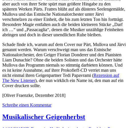
aber auch von ihrer Seite spürt man größere Hingabe zu den
späteren Werken Pärts. Fratres blüht auf als düsteres Seelengemälde,
Mullova und das Estnische Nationalorchester unter Järvi
verschmelzen zu einer Einheit, die bis zum letzten Ton hin fortträgt.
Besondere Magie entfalten auch die beiden kleineren Stücke „Darf
ich …“ und „Passacaglia“, denen die Musiker unzählige Feinheiten
abringen und doch in dieser unendlichen Ruhe bleiben.
Schade finde ich, warum auf dem Cover nur Pärt, Mullova und Järvi
genannt werden. Warum verschweigt man uns das Estnische
Nationalorchester, den Geiger Florian Donderer und den Pianisten
Liam Dunachie? Ohne die beiden Solisten und das Orchester hätte
Mullova das Programm niemals so stimmig darbieten können. Und
es ist keine Ausnahme, auf ihrer Prokofieff-CD verriet man uns
nicht einmal ihren Geigenpartner Tedi Papavrami (
Rezension auf
The New Listener
), der nun wirklich ein Name ist, den man auf ein
Cover drucken sollte.
[Oliver Fraenzke, Dezember 2018]
Schreibe einen Kommentar
Musikalischer Geigenherbst