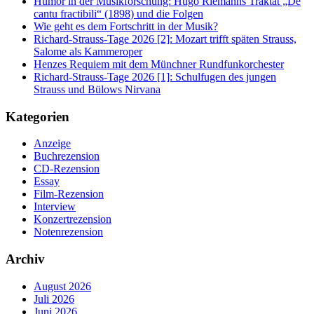
Humor in der Musikforschung: Hugo Riemanns Traktat „De
cantu fractibili“ (1898) und die Folgen
Wie geht es dem Fortschritt in der Musik?
Richard-Strauss-Tage 2026 [2]: Mozart trifft späten Strauss,
Salome als Kammeroper
Henzes Requiem mit dem Münchner Rundfunkorchester
Richard-Strauss-Tage 2026 [1]: Schulfugen des jungen
Strauss und Bülows Nirvana
Kategorien
Anzeige
Buchrezension
CD-Rezension
Essay
Film-Rezension
Interview
Konzertrezension
Notenrezension
Archiv
August 2026
Juli 2026
Juni 2026