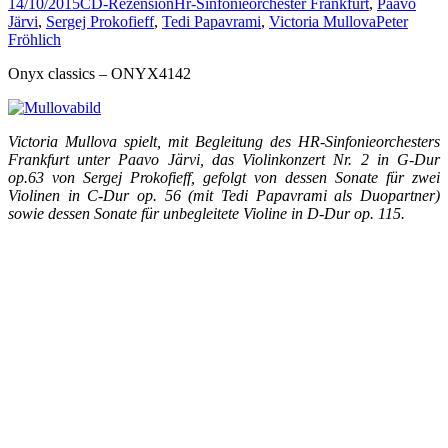
14/10/2015
CD-Rezension
Hr-Sinfonieorchester Frankfurt
,
Paavo
Järvi
,
Sergej Prokofieff
,
Tedi Papavrami
,
Victoria Mullova
Peter
Fröhlich
Onyx classics – ONYX4142
Victoria Mullova spielt, mit Begleitung des HR-Sinfonieorchesters
Frankfurt unter Paavo Järvi, das Violinkonzert Nr. 2 in G-Dur
op.63 von Sergej Prokofieff, gefolgt von dessen Sonate für zwei
Violinen in C-Dur op. 56 (mit Tedi Papavrami als Duopartner)
sowie dessen Sonate für unbegleitete Violine in D-Dur op. 115.