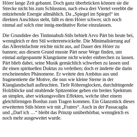
Hörer lange Zeit gebannt. Doch ganz überbrücken können sie die
Strecke nicht bis zum Schlusston, nach etwa drei Viertel verebbt die
mitziehende Energie allmählich. Da „Spiegel im Spiegel“ im
direkten Anschluss steht, fällt es dem Hörer schwer, sich noch
einmal auf solch eine innig-meditative Reise einzulassen.
Die Grundidee des Tintinnabuli-Stils behielt Arvo Pärt bis heute bei,
wenngleich er den Stil weiterentwickelte. Die Minimalisierung auf
das Allereinfachste reichte nicht aus, auf Dauer den Hörer zu
bannen; aus diesem Grund musste Pärt neue Wege finden, um
einmal aufgespannte Klangräume nicht wieder einbrechen zu lassen.
Pärt blieb dabei, seine Musik gemächlich schweben zu lassen und
ihr einen spirituellen Duktus zu verleihen; doch er änderte die darin
erscheinenden Phänomene. Er weitete den Ambitus aus und
fragmentierte die Motive, die nun wie kleine Sterne in der
Klanglandschaft aufleuchten. Tiefe Röhrenglocken, durchdringende
Holzblöcke und strahlende Spitzentöne geben ein breites Spektrum
an simplen, aber wirkungsvollen Effekten, welche über einem
gleichförmigen Bordun zum Tragen kommen. Ein Glanzstück dieses
erweiterten Stils hören wir mit „Fratres“. Auch in der Passacaglia
und „Darf ich …“ bleibt das Prinzip unüberhörbar, wenngleich es
noch mehr ausgeweitet wurde.