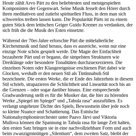
Heute zählt Arvo Pärt zu den beliebtesten und meistgespielten
Komponisten der Gegenwart. Seine Musik fesselt den Hörer durch
ihren meditativen und zutiefst spirituellen Fluss, in dem man sich
schwerelos treiben lassen kann. Die Popularität Pärts ist zu einem
guten Stück dem lettischen Geiger Guido Kremer zu verdanken, der
sich früh die die Musik des Esten einsetzte.
Während der 70er-Jahre erforschte Pärt die mittelalterliche
Kirchenmusik und fand heraus, dass es ausreiche, wenn nur eine
einzige Note schön gespielt werde. Die Magie der Einfachheit
bezauberte Pärt und er begann, die simpelsten Strukturen wie
Dreiklänge oder besondere Tonalitäten durchzuexerzieren. Die
einzelnen Noten oder Klangereignisse erschienen Pärt dabei wie
Glocken, weshalb er den neuen Stil als Tintinnabuli-Stil
bezeichnete. Die ersten Werke, die er Ende des Jahrzehnts in diesem
Stil schrieb, strapazieren die Schlichtheit und Linearität noch bis an
die Grenzen – oder sogar darüber hinaus. Eine entsprechende
Gradwanderung stellt es für die Musiker dar, die hier zu hörenden
Werke „Spiegel im Spiegel“ und „Tabula rasa“ auszufüllen. Es
verlangt ungeheure Dichte des Spiels, Bewusstsein über jede noch
so kleine Nuance und Schattierung. Das Estnische
Nationalsymphonieorchester unter Paavo Järvi und Viktoria
Mullova können die Spannung in Tabula rasa für lange Zeit halten,
den ersten Satz bringen sie in eine nachvollziehbare Form und auch
beim zwanzigminütigen „Silentium“, dem zweiten Satz, bleibt der