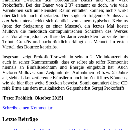
Prokofieffs. Bei der Dauer von 2´37 erstaunt es doch, wie viele
Variationen sich auf kleinsten Raum entfalten können; nichts wirkt
oberflächlich noch überladen. Der sogleich folgende Schlusssatz
con brio
unterscheidet sich deutlich von einem typischen Kehraus
(trotz der Steigerung zu einer Musette), ein letztes Mal kostet
Mullova die melodisch-kontrapunktischen Schichten des Werkes
aus. Vor allem jedoch zollt sie der darin versteckten Tanzsuite ihren
Tribut: Graziös und nachdrücklich erklingt das Menuett im ersten
Viertel, das Bourrée kapriziös.
Insgesamt zeigt Prokofieff sowohl in seinem 2. Violinkonzert als
auch in seiner Kammermusik, dass er selbst als reifer Komponist
niemals an Einfallsreichtum und Energie eingebüßt hat. Auch
Victoria Mullova, zum Zeitpunkt der Aufnahmen 53 bzw. 55 Jahre
alt, steht als konzertierende Künstlerin noch im Zenit ihres Könnens,
wie sie hier über weite Strecken beweist. Somit garantiert diese CD
reife Ernte aus dem musikalischen Geigenherbst Sergej Prokofieffs.
[Peter Fröhlich, Oktober 2015]
Schreibe einen Kommentar
Letzte Beiträge