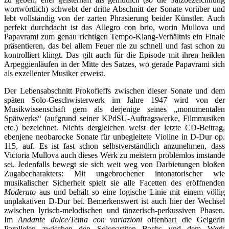
wortwörtlich) schwebt der dritte Abschnitt der Sonate vorüber und
lebt vollständig von der zarten Phrasierung beider Künstler. Auch
perfekt durchdacht ist das Allegro con brio, worin Mullova und
Papavrami zum genau richtigen Tempo-Klang-Verhältnis ein Finale
präsentieren, das bei allem Feuer nie zu schnell und fast schon zu
kontrolliert klingt. Das gilt auch für die Episode mit ihren heiklen
Arpeggienläufen in der Mitte des Satzes, wo gerade Papavrami sich
als exzellenter Musiker erweist.
Der Lebensabschnitt Prokofieffs zwischen dieser Sonate und dem
späten Solo-Geschwisterwerk im Jahre 1947 wird von der
Musikwissenschaft gern als derjenige seines „monumentalen
Spätwerks“ (aufgrund seiner KPdSU-Auftragswerke, Filmmusiken
etc.) bezeichnet. Nichts dergleichen weist der letzte CD-Beitrag,
ebenjene neobarocke Sonate für unbegleitete Violine in D-Dur op.
115, auf. Es ist fast schon selbstverständlich anzunehmen, dass
Victoria Mullova auch dieses Werk zu meistern problemlos imstande
sei. Jedenfalls bewegt sie sich weit weg von Darbietungen bloßen
Zugabecharakters: Mit ungebrochener intonatorischer wie
musikalischer Sicherheit spielt sie alle Facetten des eröffnenden
Moderato
aus und behält so eine logische Linie mit einem völlig
unplakativen D-Dur bei. Bemerkenswert ist auch hier der Wechsel
zwischen lyrisch-melodischen und tänzerisch-perkussiven Phasen.
Im
Andante dolce/Tema con variazioni
offenbart die Geigerin
Parallelen zwischen den Solopartiten Bachs und dem Werk