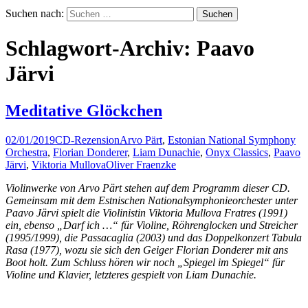
Suchen nach:
Schlagwort-Archiv: Paavo
Järvi
Meditative Glöckchen
02/01/2019
CD-Rezension
Arvo Pärt
,
Estonian National Symphony
Orchestra
,
Florian Donderer
,
Liam Dunachie
,
Onyx Classics
,
Paavo
Järvi
,
Viktoria Mullova
Oliver Fraenzke
Violinwerke von Arvo Pärt stehen auf dem Programm dieser CD.
Gemeinsam mit dem Estnischen Nationalsymphonieorchester unter
Paavo Järvi spielt die Violinistin Viktoria Mullova Fratres (1991)
ein, ebenso „Darf ich …“ für Violine, Röhrenglocken und Streicher
(1995/1999), die Passacaglia (2003) und das Doppelkonzert Tabula
Rasa (1977), wozu sie sich den Geiger Florian Donderer mit ans
Boot holt. Zum Schluss hören wir noch „Spiegel im Spiegel“ für
Violine und Klavier, letzteres gespielt von Liam Dunachie.