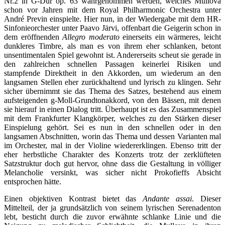
Nr.2 in G-Dur op. 63 wahrgenommen werden, welches Mullova
schon vor Jahren mit dem Royal Philharmonic Orchestra unter
André Previn einspielte. Hier nun, in der Wiedergabe mit dem HR-
Sinfonieorchester unter Paavo Järvi, offenbart die Geigerin schon in
dem eröffnenden
Allegro moderato
einerseits ein wärmeres, leicht
dunkleres Timbre, als man es von ihrem eher schlanken, betont
unsentimentalen Spiel gewohnt ist. Andererseits scheut sie gerade in
den zahlreichen schnellen Passagen keinerlei Risiken und
stampfende Direktheit in den Akkorden, um wiederum an den
langsamen Stellen eher zurückhaltend und lyrisch zu klingen. Sehr
sicher übernimmt sie das Thema des Satzes, bestehend aus einem
aufsteigenden g-Moll-Grundtonakkord, von den Bässen, mit denen
sie hierauf in einen Dialog tritt. Überhaupt ist es das Zusammenspiel
mit dem Frankfurter Klangkörper, welches zu den Stärken dieser
Einspielung gehört. Sei es nun in den schnellen oder in den
langsamen Abschnitten, worin das Thema und dessen Varianten mal
im Orchester, mal in der Violine wiedererklingen. Ebenso tritt der
eher herbstliche Charakter des Konzerts trotz der zerklüfteten
Satzstruktur doch gut hervor, ohne dass die Gestaltung in völliger
Melancholie versinkt, was sicher nicht Prokofieffs Absicht
entsprochen hätte.
Einen objektiven Kontrast bietet das
Andante assai
. Dieser
Mittelteil, der ja grundsätzlich von seinem lyrischen Serenadenton
lebt, besticht durch die zuvor erwähnte schlanke Linie und die