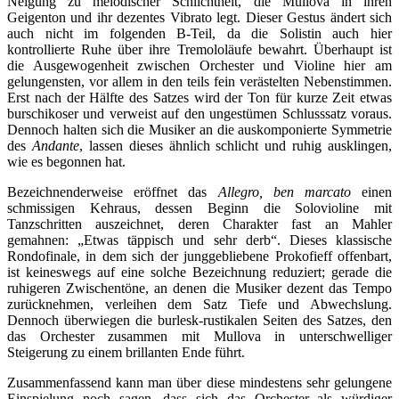
Neigung zu melodischer Schlichtheit, die Mullova in ihren
Geigenton und ihr dezentes Vibrato legt. Dieser Gestus ändert sich
auch nicht im folgenden B-Teil, da die Solistin auch hier
kontrollierte Ruhe über ihre Tremololäufe bewahrt. Überhaupt ist
die Ausgewogenheit zwischen Orchester und Violine hier am
gelungensten, vor allem in den teils fein verästelten Nebenstimmen.
Erst nach der Hälfte des Satzes wird der Ton für kurze Zeit etwas
burschikoser und verweist auf den ungestümen Schlusssatz voraus.
Dennoch halten sich die Musiker an die auskomponierte Symmetrie
des
Andante
, lassen dieses ähnlich schlicht und ruhig ausklingen,
wie es begonnen hat.
Bezeichnenderweise eröffnet das
Allegro, ben marcato
einen
schmissigen Kehraus, dessen Beginn die Solovioline mit
Tanzschritten auszeichnet, deren Charakter fast an Mahler
gemahnen: „Etwas täppisch und sehr derb“. Dieses klassische
Rondofinale, in dem sich der junggebliebene Prokofieff offenbart,
ist keineswegs auf eine solche Bezeichnung reduziert; gerade die
ruhigeren Zwischentöne, an denen die Musiker dezent das Tempo
zurücknehmen, verleihen dem Satz Tiefe und Abwechslung.
Dennoch überwiegen die burlesk-rustikalen Seiten des Satzes, den
das Orchester zusammen mit Mullova in unterschwelliger
Steigerung zu einem brillanten Ende führt.
Zusammenfassend kann man über diese mindestens sehr gelungene
Einspielung noch sagen, dass sich das Orchester als würdiger