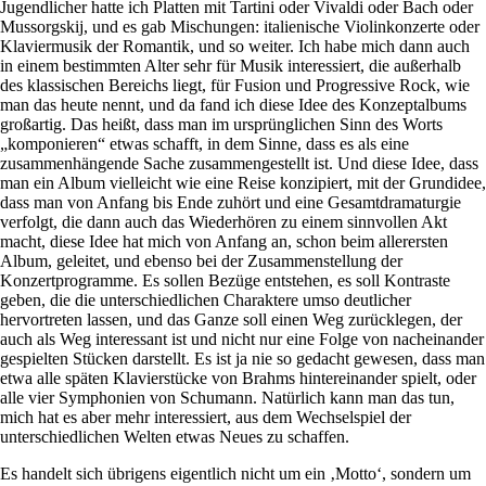
Jugendlicher hatte ich Platten mit Tartini oder Vivaldi oder Bach oder
Mussorgskij, und es gab Mischungen: italienische Violinkonzerte oder
Klaviermusik der Romantik, und so weiter. Ich habe mich dann auch
in einem bestimmten Alter sehr für Musik interessiert, die außerhalb
des klassischen Bereichs liegt, für Fusion und Progressive Rock, wie
man das heute nennt, und da fand ich diese Idee des Konzeptalbums
großartig. Das heißt, dass man im ursprünglichen Sinn des Worts
„komponieren“ etwas schafft, in dem Sinne, dass es als eine
zusammenhängende Sache zusammengestellt ist. Und diese Idee, dass
man ein Album vielleicht wie eine Reise konzipiert, mit der Grundidee,
dass man von Anfang bis Ende zuhört und eine Gesamtdramaturgie
verfolgt, die dann auch das Wiederhören zu einem sinnvollen Akt
macht, diese Idee hat mich von Anfang an, schon beim allerersten
Album, geleitet, und ebenso bei der Zusammenstellung der
Konzertprogramme. Es sollen Bezüge entstehen, es soll Kontraste
geben, die die unterschiedlichen Charaktere umso deutlicher
hervortreten lassen, und das Ganze soll einen Weg zurücklegen, der
auch als Weg interessant ist und nicht nur eine Folge von nacheinander
gespielten Stücken darstellt. Es ist ja nie so gedacht gewesen, dass man
etwa alle späten Klavierstücke von Brahms hintereinander spielt, oder
alle vier Symphonien von Schumann. Natürlich kann man das tun,
mich hat es aber mehr interessiert, aus dem Wechselspiel der
unterschiedlichen Welten etwas Neues zu schaffen.
Es handelt sich übrigens eigentlich nicht um ein ‚Motto‘, sondern um