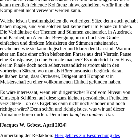
kaum merklich fehlende Kohärenz hinwegzuhelfen, wofür ihm ein
Kompliment nicht verwehrt werden kann.
Welche leisen Unstimmigkeiten die vorherigen Sätze denn auch gehabt
haben mögen, sind von solchen fast keine mehr im Finale zu finden.
Die Verhältnisse der Themen und Stimmen zueinander, in Ausdruck
und Klarheit, im Atem der Bewegung, im im höchsten Grade
einfachen und direkten Musizieren der Stimmen miteinander,
erscheinen wie sie kaum logischer und klarer denkbar sind. Warum
aber am Ende einer offen bleibenden Phrase aus drei Vierteln Pause
eine Kunstpause, ja eine Fermate machen? Es unterbricht den Fluss,
der im Finale doch noch selbstverständlicher strömt als in den
vorherigen Sätzen, wo man als Hörer ansonsten beglückt daran
teilhaben kann, dass Orchester, Dirigent und Komponist in
Meisterschaft zu einer vollkommenen Einheit gefunden haben.
Es wäre interessant, wenn ein dirigentischer Kopf vom Niveau von
Christoph Schlüren auf diese ganz kleinen persönlichen Freiheiten
verzichtete – ob das Ergebnis dann nicht noch schöner und noch
richtiger wäre? Denn schön und richtig ist es, was wir auf dieser
Aufnahme hören dürfen. Denn hier
klingt ein anderer Ton
.
[Jacques W. Gebest, April 2024]
Anmerkung der Redaktion:
Hier geht es zur Besprechung des