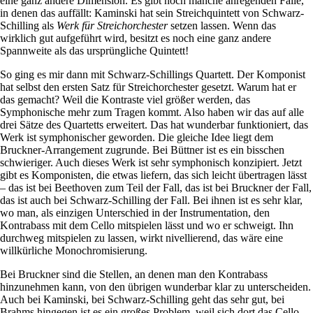
eine ganz andere Dimension. Es gibt noch manche anregenden Fälle,
in denen das auffällt: Kaminski hat sein Streichquintett von Schwarz-
Schilling als
Werk für Streichorchester
setzen lassen. Wenn das
wirklich gut aufgeführt wird, besitzt es noch eine ganz andere
Spannweite als das ursprüngliche Quintett!
So ging es mir dann mit Schwarz-Schillings Quartett. Der Komponist
hat selbst den ersten Satz für Streichorchester gesetzt. Warum hat er
das gemacht? Weil die Kontraste viel größer werden, das
Symphonische mehr zum Tragen kommt. Also haben wir das auf alle
drei Sätze des Quartetts erweitert. Das hat wunderbar funktioniert, das
Werk ist symphonischer geworden. Die gleiche Idee liegt dem
Bruckner-Arrangement zugrunde. Bei Büttner ist es ein bisschen
schwieriger. Auch dieses Werk ist sehr symphonisch konzipiert. Jetzt
gibt es Komponisten, die etwas liefern, das sich leicht übertragen lässt
– das ist bei Beethoven zum Teil der Fall, das ist bei Bruckner der Fall,
das ist auch bei Schwarz-Schilling der Fall. Bei ihnen ist es sehr klar,
wo man, als einzigen Unterschied in der Instrumentation, den
Kontrabass mit dem Cello mitspielen lässt und wo er schweigt. Ihn
durchweg mitspielen zu lassen, wirkt nivellierend, das wäre eine
willkürliche Monochromisierung.
Bei Bruckner sind die Stellen, an denen man den Kontrabass
hinzunehmen kann, von den übrigen wunderbar klar zu unterscheiden.
Auch bei Kaminski, bei Schwarz-Schilling geht das sehr gut, bei
Brahms hingegen ist es ein großes Problem, weil sich dort das Cello