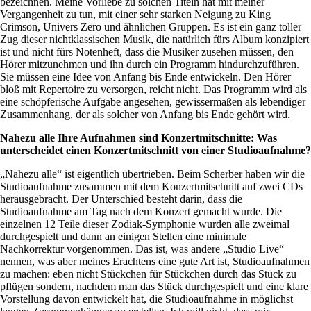
bezeichnen. Meine Vorliebe zu solchen Titeln hat mit meiner
Vergangenheit zu tun, mit einer sehr starken Neigung zu King
Crimson, Univers Zero und ähnlichen Gruppen. Es ist ein ganz toller
Zug dieser nichtklassischen Musik, die natürlich fürs Album konzipiert
ist und nicht fürs Notenheft, dass die Musiker zusehen müssen, den
Hörer mitzunehmen und ihn durch ein Programm hindurchzuführen.
Sie müssen eine Idee von Anfang bis Ende entwickeln. Den Hörer
bloß mit Repertoire zu versorgen, reicht nicht. Das Programm wird als
eine schöpferische Aufgabe angesehen, gewissermaßen als lebendiger
Zusammenhang, der als solcher von Anfang bis Ende gehört wird.
Nahezu alle Ihre Aufnahmen sind Konzertmitschnitte: Was
unterscheidet einen Konzertmitschnitt von einer Studioaufnahme?
„Nahezu alle“ ist eigentlich übertrieben. Beim Scherber haben wir die
Studioaufnahme zusammen mit dem Konzertmitschnitt auf zwei CDs
herausgebracht. Der Unterschied besteht darin, dass die
Studioaufnahme am Tag nach dem Konzert gemacht wurde. Die
einzelnen 12 Teile dieser Zodiak-Symphonie wurden alle zweimal
durchgespielt und dann an einigen Stellen eine minimale
Nachkorrektur vorgenommen. Das ist, was andere „Studio Live“
nennen, was aber meines Erachtens eine gute Art ist, Studioaufnahmen
zu machen: eben nicht Stückchen für Stückchen durch das Stück zu
pflügen sondern, nachdem man das Stück durchgespielt und eine klare
Vorstellung davon entwickelt hat, die Studioaufnahme in möglichst