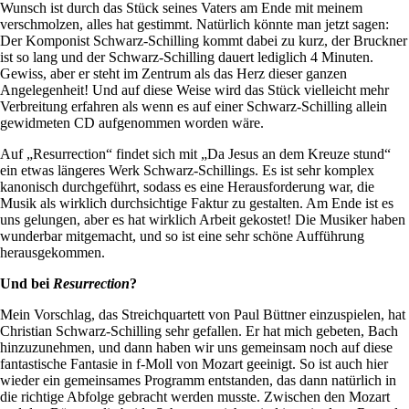
Wunsch ist durch das Stück seines Vaters am Ende mit meinem
verschmolzen, alles hat gestimmt. Natürlich könnte man jetzt sagen:
Der Komponist Schwarz-Schilling kommt dabei zu kurz, der Bruckner
ist so lang und der Schwarz-Schilling dauert lediglich 4 Minuten.
Gewiss, aber er steht im Zentrum als das Herz dieser ganzen
Angelegenheit! Und auf diese Weise wird das Stück vielleicht mehr
Verbreitung erfahren als wenn es auf einer Schwarz-Schilling allein
gewidmeten CD aufgenommen worden wäre.
Auf „Resurrection“ findet sich mit „Da Jesus an dem Kreuze stund“
ein etwas längeres Werk Schwarz-Schillings. Es ist sehr komplex
kanonisch durchgeführt, sodass es eine Herausforderung war, die
Musik als wirklich durchsichtige Faktur zu gestalten. Am Ende ist es
uns gelungen, aber es hat wirklich Arbeit gekostet! Die Musiker haben
wunderbar mitgemacht, und so ist eine sehr schöne Aufführung
herausgekommen.
Und bei
Resurrection
?
Mein Vorschlag, das Streichquartett von Paul Büttner einzuspielen, hat
Christian Schwarz-Schilling sehr gefallen. Er hat mich gebeten, Bach
hinzuzunehmen, und dann haben wir uns gemeinsam noch auf diese
fantastische Fantasie in f-Moll von Mozart geeinigt. So ist auch hier
wieder ein gemeinsames Programm entstanden, das dann natürlich in
die richtige Abfolge gebracht werden musste. Zwischen den Mozart