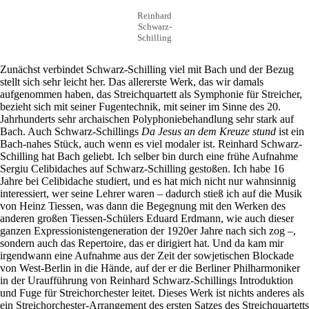
Reinhard
Schwarz-
Schilling
Zunächst verbindet Schwarz-Schilling viel mit Bach und der Bezug
stellt sich sehr leicht her. Das allererste Werk, das wir damals
aufgenommen haben, das Streichquartett als Symphonie für Streicher,
bezieht sich mit seiner Fugentechnik, mit seiner im Sinne des 20.
Jahrhunderts sehr archaischen Polyphoniebehandlung sehr stark auf
Bach. Auch Schwarz-Schillings
Da Jesus an dem Kreuze stund
ist ein
Bach-nahes Stück, auch wenn es viel modaler ist. Reinhard Schwarz-
Schilling hat Bach geliebt. Ich selber bin durch eine frühe Aufnahme
Sergiu Celibidaches auf Schwarz-Schilling gestoßen. Ich habe 16
Jahre bei Celibidache studiert, und es hat mich nicht nur wahnsinnig
interessiert, wer seine Lehrer waren – dadurch stieß ich auf die Musik
von Heinz Tiessen, was dann die Begegnung mit den Werken des
anderen großen Tiessen-Schülers Eduard Erdmann, wie auch dieser
ganzen Expressionistengeneration der 1920er Jahre nach sich zog –,
sondern auch das Repertoire, das er dirigiert hat. Und da kam mir
irgendwann eine Aufnahme aus der Zeit der sowjetischen Blockade
von West-Berlin in die Hände, auf der er die Berliner Philharmoniker
in der Uraufführung von Reinhard Schwarz-Schillings Introduktion
und Fuge für Streichorchester leitet. Dieses Werk ist nichts anderes als
ein Streichorchester-Arrangement des ersten Satzes des Streichquartetts