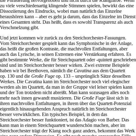
die Phrasierung hervorgehoben und nicht durch die Klangfarbe. Wenn
zu viele verschiedenartig klingende Stimmen spielen, bewirkt das eine
Dissoziierung des Eindrucks, wobei man natürlich das Einzelne
heraushören kann – aber es geht ja darum, dass das Einzelne im Dienst
eines Gesamten steht. Das heißt, dass es sowohl Transparenz als auch
Verschmelzung gibt.
Und jetzt kommen wir zurück zu den Streichorchester-Fassungen.
Vom Streichorchester gespielt kann das Symphonische in der Anlage,
das heißt die großen Kontraste, die machtvollen Entfaltungen, aber
auch das Lyrische, in seinen Extremen eine Verstärkung erfahren. Es
gibt bestimmte Werke, die für Streichquartett oder -quintett geschrieben
sind und im Streichorchester besser wirken. Zwei extreme Beispiele
haben wir bei Beethoven, nämlich die
Cavatina
aus dem Quartett
op. 130 und die
Große Fuge
op. 133 – ursprünglich Sätze desselben
Werkes. Die Cavatina kann im Streichorchester noch viel elegischer
werden als im Quartett, da man in der Gruppe viel leiser spielen kann
und der Ton trotzdem nicht abreißt. Man kann sozusagen alles noch
mehr nach innen gewandt musizieren. Die
Große Fuge
lässt sich in
ihren machtvollen Entfaltungen, in ihrem über das Quartett-Potenzial
eigentlich hinausgehenden Anspruch natürlich im Streichorchester
besser verwirklichen. Ein typisches Beispiel, in dem das
Streichorchester besser funktioniert, ist das Adagio von Barber. Das
kann man in einem Streichquartett wunderschön machen, aber im
Streichorchester trägt der Klang noch ganz anders, bekommt das Werk