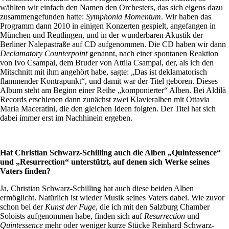
wählten wir einfach den Namen den Orchesters, das sich eigens dazu
zusammengefunden hatte:
Symphonia Momentum
. Wir haben das
Programm dann 2010 in einigen Konzerten gespielt, angefangen in
München und Reutlingen, und in der wunderbaren Akustik der
Berliner Nalepastraße auf CD aufgenommen. Die CD haben wir dann
Declamatory Counterpoint
genannt, nach einer spontanen Reaktion
von Ivo Csampai, dem Bruder von Attila Csampai, der, als ich den
Mitschnitt mit ihm angehört habe, sagte: „Das ist deklamatorisch
flammender Kontrapunkt“, und damit war der Titel geboren. Dieses
Album steht am Beginn einer Reihe „komponierter“ Alben. Bei Aldilà
Records erschienen dann zunächst zwei Klavieralben mit Ottavia
Maria Maceratini, die den gleichen Ideen folgten. Der Titel hat sich
dabei immer erst im Nachhinein ergeben.
Hat Christian Schwarz-Schilling auch die Alben „Quintessence“
und „Resurrection“ unterstützt, auf denen sich Werke seines
Vaters finden?
Ja, Christian Schwarz-Schilling hat auch diese beiden Alben
ermöglicht. Natürlich ist wieder Musik seines Vaters dabei. Wie zuvor
schon bei der
Kunst der Fuge
, die ich mit den Salzburg Chamber
Soloists aufgenommen habe, finden sich auf
Resurrection
und
Quintessence
mehr oder weniger kurze Stücke Reinhard Schwarz-