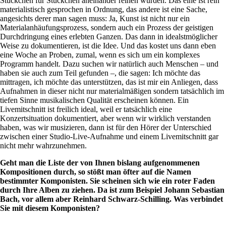
Stückchen für Stückchen aneinander reihen würden. Das eine ist rein
materialistisch gesprochen in Ordnung, das andere ist eine Sache,
angesichts derer man sagen muss: Ja, Kunst ist nicht nur ein
Materialanhäufungsprozess, sondern auch ein Prozess der geistigen
Durchdringung eines erlebten Ganzen. Das dann in idealstmöglicher
Weise zu dokumentieren, ist die Idee. Und das kostet uns dann eben
eine Woche an Proben, zumal, wenn es sich um ein komplexes
Programm handelt. Dazu suchen wir natürlich auch Menschen – und
haben sie auch zum Teil gefunden –, die sagen: Ich möchte das
mittragen, ich möchte das unterstützen, das ist mir ein Anliegen, dass
Aufnahmen in dieser nicht nur materialmäßigen sondern tatsächlich im
tiefen Sinne musikalischen Qualität erscheinen können. Ein
Livemitschnitt ist freilich ideal, weil er tatsächlich eine
Konzertsituation dokumentiert, aber wenn wir wirklich verstanden
haben, was wir musizieren, dann ist für den Hörer der Unterschied
zwischen einer Studio-Live-Aufnahme und einem Livemitschnitt gar
nicht mehr wahrzunehmen.
Geht man die Liste der von Ihnen bislang aufgenommenen
Kompositionen durch, so stößt man öfter auf die Namen
bestimmter Komponisten. Sie scheinen sich wie ein roter Faden
durch Ihre Alben zu ziehen. Da ist zum Beispiel Johann Sebastian
Bach, vor allem aber Reinhard Schwarz-Schilling. Was verbindet
Sie mit diesem Komponisten?