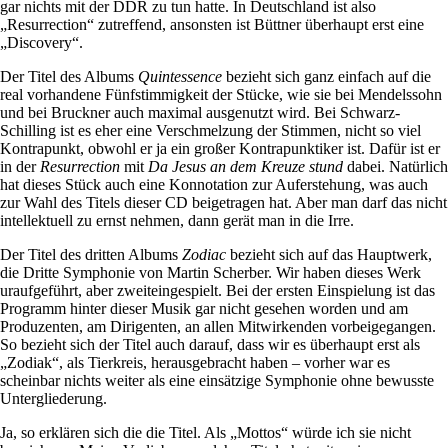
gar nichts mit der DDR zu tun hatte. In Deutschland ist also
„Resurrection“ zutreffend, ansonsten ist Büttner überhaupt erst eine
„Discovery“.
Der Titel des Albums
Quintessence
bezieht sich ganz einfach auf die
real vorhandene Fünfstimmigkeit der Stücke, wie sie bei Mendelssohn
und bei Bruckner auch maximal ausgenutzt wird. Bei Schwarz-
Schilling ist es eher eine Verschmelzung der Stimmen, nicht so viel
Kontrapunkt, obwohl er ja ein großer Kontrapunktiker ist. Dafür ist er
in der
Resurrection
mit
Da Jesus an dem Kreuze stund
dabei. Natürlich
hat dieses Stück auch eine Konnotation zur Auferstehung, was auch
zur Wahl des Titels dieser CD beigetragen hat. Aber man darf das nicht
intellektuell zu ernst nehmen, dann gerät man in die Irre.
Der Titel des dritten Albums
Zodiac
bezieht sich auf das Hauptwerk,
die Dritte Symphonie von Martin Scherber. Wir haben dieses Werk
uraufgeführt, aber zweiteingespielt. Bei der ersten Einspielung ist das
Programm hinter dieser Musik gar nicht gesehen worden und am
Produzenten, am Dirigenten, an allen Mitwirkenden vorbeigegangen.
So bezieht sich der Titel auch darauf, dass wir es überhaupt erst als
„Zodiak“, als Tierkreis, herausgebracht haben – vorher war es
scheinbar nichts weiter als eine einsätzige Symphonie ohne bewusste
Untergliederung.
Ja, so erklären sich die die Titel. Als „Mottos“ würde ich sie nicht