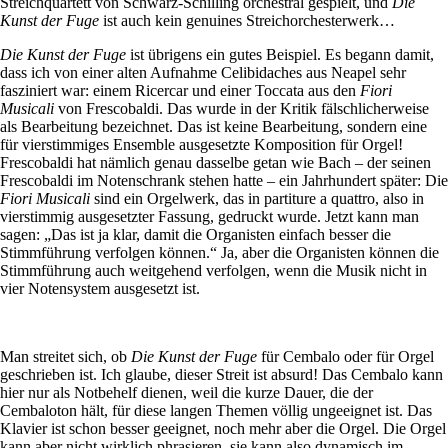
Streichquartett von Schwarz-Schilling orchestral gespielt, und
Die
Kunst der Fuge
ist auch kein genuines Streichorchesterwerk…
Die
Kunst der Fuge
ist übrigens ein gutes Beispiel. Es begann damit,
dass ich von einer alten Aufnahme Celibidaches aus Neapel sehr
fasziniert war: einem Ricercar und einer Toccata aus den
Fiori
Musicali
von Frescobaldi. Das wurde in der Kritik fälschlicherweise
als Bearbeitung bezeichnet. Das ist keine Bearbeitung, sondern eine
für vierstimmiges Ensemble ausgesetzte Komposition für Orgel!
Frescobaldi hat nämlich genau dasselbe getan wie Bach – der seinen
Frescobaldi im Notenschrank stehen hatte – ein Jahrhundert später: Die
Fiori Musicali
sind ein Orgelwerk, das in partiture a quattro, also in
vierstimmig ausgesetzter Fassung, gedruckt wurde. Jetzt kann man
sagen: „Das ist ja klar, damit die Organisten einfach besser die
Stimmführung verfolgen können.“ Ja, aber die Organisten können die
Stimmführung auch weitgehend verfolgen, wenn die Musik nicht in
vier Notensystem ausgesetzt ist.
Man streitet sich, ob
Die
Kunst der Fuge
für Cembalo oder für Orgel
geschrieben ist. Ich glaube, dieser Streit ist absurd! Das Cembalo kann
hier nur als Notbehelf dienen, weil die kurze Dauer, die der
Cembaloton hält, für diese langen Themen völlig ungeeignet ist. Das
Klavier ist schon besser geeignet, noch mehr aber die Orgel. Die Orgel
kann aber nicht wirklich phrasieren, sie kann also dynamisch im