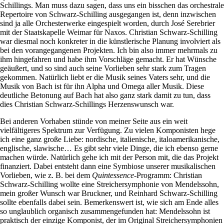
Schillings. Man muss dazu sagen, dass uns ein bisschen das orchestrale
Repertoire von Schwarz-Schilling ausgegangen ist, denn inzwischen
sind ja alle Orchesterwerke eingespielt worden, durch José Serebrier
mit der Staatskapelle Weimar für Naxos. Christian Schwarz-Schilling
war diesmal noch konkreter in die künstlerische Planung involviert als
bei den vorangegangenen Projekten. Ich bin also immer mehrmals zu
ihm hingefahren und habe ihm Vorschläge gemacht. Er hat Wünsche
geäußert, und so sind auch seine Vorlieben sehr stark zum Tragen
gekommen. Natürlich liebt er die Musik seines Vaters sehr, und die
Musik von Bach ist für ihn Alpha und Omega aller Musik. Diese
deutliche Betonung auf Bach hat also ganz stark damit zu tun, dass
dies Christian Schwarz-Schillings Herzenswunsch war.
Bei anderen Vorhaben stünde von meiner Seite aus ein weit
vielfältigeres Spektrum zur Verfügung. Zu vielen Komponisten hege
ich eine ganz große Liebe: nordische, italienische, italoamerikanische,
englische, slawische… Es gibt sehr viele Dinge, die ich ebenso gerne
machen würde. Natürlich gehe ich mit der Person mit, die das Projekt
finanziert. Dabei entsteht dann eine Symbiose unserer musikalischen
Vorlieben, wie z. B. bei dem
Quintessence
-Programm: Christian
Schwarz-Schilling wollte eine Streichersymphonie von Mendelssohn,
mein großer Wunsch war Bruckner, und Reinhard Schwarz-Schilling
sollte ebenfalls dabei sein. Bemerkenswert ist, wie sich am Ende alles
so unglaublich organisch zusammengefunden hat: Mendelssohn ist
praktisch der einzige Komponist, der im Original Streichersymphonien