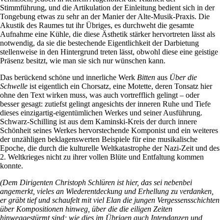
Stimmführung, und die Artikulation der Einleitung bedient sich in der
Tongebung etwas zu sehr an der Manier der Alte-Musik-Praxis. Die
Akustik des Raumes tut ihr Übriges, es durchweht die gesamte
Aufnahme eine Kühle, die diese Ästhetik stärker hervortreten lässt als
notwendig, da sie die bestechende Eigentlichkeit der Darbietung
stellenweise in den Hintergrund treten lässt, obwohl diese eine geistige
Präsenz besitzt, wie man sie sich nur wünschen kann.
Das berückend schöne und innerliche Werk
Bitten
aus
Über die
Schwelle
ist eigentlich ein Chorsatz, eine Motette, deren Tonsatz hier
ohne den Text wirken muss, was auch vortrefflich gelingt – oder
besser gesagt: zutiefst gelingt angesichts der inneren Ruhe und Tiefe
dieses einzigartig-eigentümlichen Werkes und seiner Ausführung.
Schwarz-Schilling ist aus dem Kaminski-Kreis der durch innere
Schönheit seines Werkes hervorstechende Komponist und ein weiteres
der unzähligen beklagenswerten Beispiele für eine musikalische
Epoche, die durch die kulturelle Weltkatastrophe der Nazi-Zeit und des
2. Weltkrieges nicht zu ihrer vollen Blüte und Entfaltung kommen
konnte.
(Dem Dirigenten Christoph Schlüren ist hier, das sei nebenbei
angemerkt, vieles an Wiederentdeckung und Erhellung zu verdanken,
er gräbt tief und schaufelt mit viel Elan die jungen Vergessensschichten
über Kompositionen hinweg, über die die eiligen Zeiten
hinweggestürmt sind; wie dies im Übrigen auch Intendanzen und