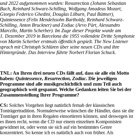
und 2022 aufgenommen wurden:
Resurrection
(Johann Sebastian
Bach, Reinhard Schwarz-Schilling, Wolfgang Amadeus Mozart,
Giorgio Federico Ghedini, Douglas Lilburn, Paul Büttner),
Quintessence
(Felix Mendelssohn Bartholdy, Reinhard Schwarz-
Schilling, Anton Bruckner) und
Zodiac
(Arvo Pärt, Alessandro
Marcello, Martin Scherber). Im Zuge dieser Projekte wurde am
1. Dezember 2019 in Barcelona die 1955 vollendete Dritte Symphonie
von Martin Scherber erstmals öffentlich gespielt. The New Listener
sprach mit Christoph Schlüren über seine neuen CDs und ihre
Hintergründe. Das Interview führte Norbert Florian Schuck.
TNL: An Ihren drei neuen CDs fällt auf, dass sie alle ein Motto
haben:
Quintessence
,
Resurrection,
Zodiac
. Die jeweiligen
Programme sind alle musikgeschichtlich und zum Teil auch
geographisch weit gespannt. Welche Gedanken leiten Sie bei der
Zusammenstellung Ihrer Programme?
CS:
Solches Vorgehen liegt natürlich fernab der klassischen
Tonträgertradition. Normalerweise wünschen die Händler, dass sie die
Tonträger gut in ihren Regalen einsortieren können, und deswegen ist
es ihnen recht, wenn die CD nur einem einzelnen Komponisten
gewidmet ist, oder wenn sie sich auf ein bestimmtes Genre
konzentriert. So kenne ich es natürlich auch von früher. Als