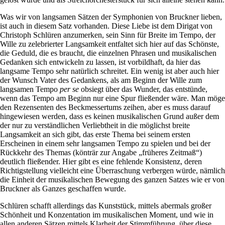
Was wir von langsamen Sätzen der Symphonien von Bruckner lieben,
ist auch in diesem Satz vorhanden. Diese Liebe ist dem Dirigat von
Christoph Schlüren anzumerken, sein Sinn für Breite im Tempo, der
Wille zu zelebrierter Langsamkeit entfaltet sich hier auf das Schönste,
die Geduld, die es braucht, die einzelnen Phrasen und musikalischen
Gedanken sich entwickeln zu lassen, ist vorbildhaft, da hier das
langsame Tempo sehr natürlich schreitet. Ein wenig ist aber auch hier
der Wunsch Vater des Gedankens, als am Beginn der Wille zum
langsamen Tempo
per se
obsiegt über das Wunder, das entstünde,
wenn das Tempo am Beginn nur eine Spur fließender wäre. Man möge
den Rezensenten des Beckmessertums zeihen, aber es muss darauf
hingewiesen werden, dass es keinen musikalischen Grund außer dem
der nur zu verständlichen Verliebtheit in die möglichst breite
Langsamkeit an sich gibt, das erste Thema bei seinem ersten
Erscheinen in einem sehr langsamen Tempo zu spielen und bei der
Rückkehr des Themas (könträr zur Angabe „früheres Zeitmaß“)
deutlich fließender. Hier gibt es eine fehlende Konsistenz, deren
Richtigstellung vielleicht eine Überraschung verbergen würde, nämlich
die Einheit der musikalischen Bewegung des ganzen Satzes wie er von
Bruckner als Ganzes geschaffen wurde.
Schlüren schafft allerdings das Kunststück, mittels abermals großer
Schönheit und Konzentation im musikalischen Moment, und wie in
allen anderen Sätzen mittels Klarheit der Stimmführung, über diese