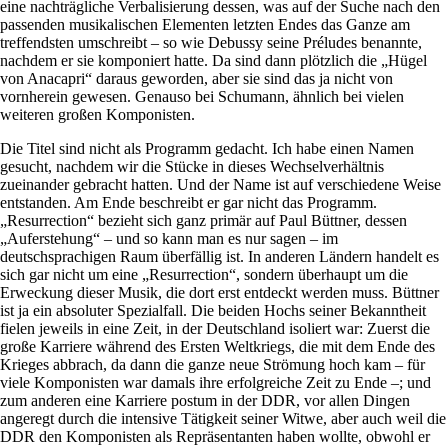
eine nachträgliche Verbalisierung dessen, was auf der Suche nach den
passenden musikalischen Elementen letzten Endes das Ganze am
treffendsten umschreibt – so wie Debussy seine Préludes benannte,
nachdem er sie komponiert hatte. Da sind dann plötzlich die „Hügel
von Anacapri“ daraus geworden, aber sie sind das ja nicht von
vornherein gewesen. Genauso bei Schumann, ähnlich bei vielen
weiteren großen Komponisten.
Die Titel sind nicht als Programm gedacht. Ich habe einen Namen
gesucht, nachdem wir die Stücke in dieses Wechselverhältnis
zueinander gebracht hatten. Und der Name ist auf verschiedene Weise
entstanden. Am Ende beschreibt er gar nicht das Programm.
„Resurrection“ bezieht sich ganz primär auf Paul Büttner, dessen
„Auferstehung“ – und so kann man es nur sagen – im
deutschsprachigen Raum überfällig ist. In anderen Ländern handelt es
sich gar nicht um eine „Resurrection“, sondern überhaupt um die
Erweckung dieser Musik, die dort erst entdeckt werden muss. Büttner
ist ja ein absoluter Spezialfall. Die beiden Hochs seiner Bekanntheit
fielen jeweils in eine Zeit, in der Deutschland isoliert war: Zuerst die
große Karriere während des Ersten Weltkriegs, die mit dem Ende des
Krieges abbrach, da dann die ganze neue Strömung hoch kam – für
viele Komponisten war damals ihre erfolgreiche Zeit zu Ende –; und
zum anderen eine Karriere postum in der DDR, vor allen Dingen
angeregt durch die intensive Tätigkeit seiner Witwe, aber auch weil die
DDR den Komponisten als Repräsentanten haben wollte, obwohl er