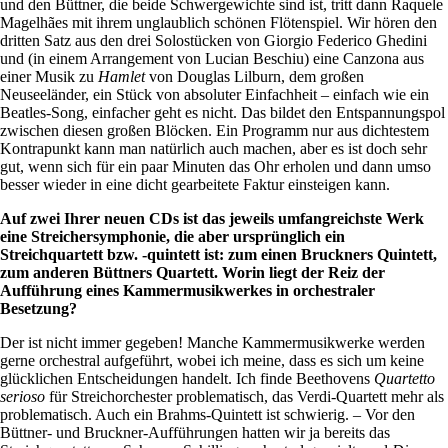
und den Büttner, die beide Schwergewichte sind ist, tritt dann Raquele
Magelhães mit ihrem unglaublich schönen Flötenspiel. Wir hören den
dritten Satz aus den drei Solostücken von Giorgio Federico Ghedini
und (in einem Arrangement von Lucian Beschiu) eine Canzona aus
einer Musik zu
Hamlet
von Douglas Lilburn, dem großen
Neuseeländer, ein Stück von absoluter Einfachheit – einfach wie ein
Beatles-Song, einfacher geht es nicht. Das bildet den Entspannungspol
zwischen diesen großen Blöcken. Ein Programm nur aus dichtestem
Kontrapunkt kann man natürlich auch machen, aber es ist doch sehr
gut, wenn sich für ein paar Minuten das Ohr erholen und dann umso
besser wieder in eine dicht gearbeitete Faktur einsteigen kann.
Auf zwei Ihrer neuen CDs ist das jeweils umfangreichste Werk
eine Streichersymphonie, die aber ursprünglich ein
Streichquartett bzw. -quintett ist: zum einen Bruckners Quintett,
zum anderen Büttners Quartett. Worin liegt der Reiz der
Aufführung eines Kammermusikwerkes in orchestraler
Besetzung?
Der ist nicht immer gegeben! Manche Kammermusikwerke werden
gerne orchestral aufgeführt, wobei ich meine, dass es sich um keine
glücklichen Entscheidungen handelt. Ich finde Beethovens
Quartetto
serioso
für Streichorchester problematisch, das Verdi-Quartett mehr als
problematisch. Auch ein Brahms-Quintett ist schwierig. – Vor den
Büttner- und Bruckner-Aufführungen hatten wir ja bereits das