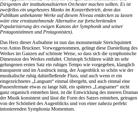
Dirigenten der institutionalisierten Orchester machen sollten. Es ist
zweifellos ein ungeheures Manko im Konzertbetrieb, denn das
Publikum unbekannte Werke auf diesem Niveau entdecken zu lassen
wäre eine ernstzunehmende Alternative zur fortschreitenden
Popularisierung des ewigen Kanons der Symphonik und seiner
Protagonistinnen und Protagonisten).
Das Herz dieser Aufnahme ist nun das monumentale Streichquintett
von Anton Bruckner. Vorweggenommen, gelingt diese Darstellung des
Werkes im Ganzen auf schönste Weise, so dass sich die symphonische
Dimension des Werkes entfaltet. Christoph Schlüren wählt im sehr
gelungenen ersten Satz ein ruhiges Tempo wie vorgegeben, klanglich
transparent und im Ausdruck innig, der Augenblick so schön wie der
musikalische ruhig dahinfließende Fluss, und auch wenn er ein
eingezeichnetes „Langsam“ einmal übergeht, und auch einmal eine
Pausenfermate etwas zu lange hält, ein späteres „Langsamer“ nicht
ganz organisch entstehen lässt, ist die Entwicklung des inneren Dramas
der Musik konsistent und lässt die Form des Satzes entstehen, getragen
von der Schönheit des Augenblicks und von einer nahezu perfekt
intonierenden Symphonia Momentum.