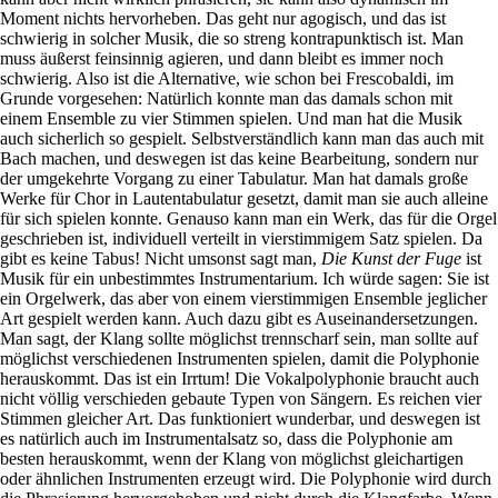
Moment nichts hervorheben. Das geht nur agogisch, und das ist
schwierig in solcher Musik, die so streng kontrapunktisch ist. Man
muss äußerst feinsinnig agieren, und dann bleibt es immer noch
schwierig. Also ist die Alternative, wie schon bei Frescobaldi, im
Grunde vorgesehen: Natürlich konnte man das damals schon mit
einem Ensemble zu vier Stimmen spielen. Und man hat die Musik
auch sicherlich so gespielt. Selbstverständlich kann man das auch mit
Bach machen, und deswegen ist das keine Bearbeitung, sondern nur
der umgekehrte Vorgang zu einer Tabulatur. Man hat damals große
Werke für Chor in Lautentabulatur gesetzt, damit man sie auch alleine
für sich spielen konnte. Genauso kann man ein Werk, das für die Orgel
geschrieben ist, individuell verteilt in vierstimmigem Satz spielen. Da
gibt es keine Tabus! Nicht umsonst sagt man,
Die Kunst der Fuge
ist
Musik für ein unbestimmtes Instrumentarium. Ich würde sagen: Sie ist
ein Orgelwerk, das aber von einem vierstimmigen Ensemble jeglicher
Art gespielt werden kann. Auch dazu gibt es Auseinandersetzungen.
Man sagt, der Klang sollte möglichst trennscharf sein, man sollte auf
möglichst verschiedenen Instrumenten spielen, damit die Polyphonie
herauskommt. Das ist ein Irrtum! Die Vokalpolyphonie braucht auch
nicht völlig verschieden gebaute Typen von Sängern. Es reichen vier
Stimmen gleicher Art. Das funktioniert wunderbar, und deswegen ist
es natürlich auch im Instrumentalsatz so, dass die Polyphonie am
besten herauskommt, wenn der Klang von möglichst gleichartigen
oder ähnlichen Instrumenten erzeugt wird. Die Polyphonie wird durch