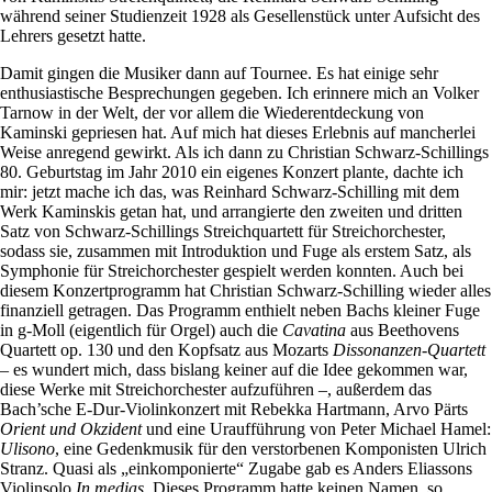
während seiner Studienzeit 1928 als Gesellenstück unter Aufsicht des
Lehrers gesetzt hatte.
Damit gingen die Musiker dann auf Tournee. Es hat einige sehr
enthusiastische Besprechungen gegeben. Ich erinnere mich an Volker
Tarnow in der Welt, der vor allem die Wiederentdeckung von
Kaminski gepriesen hat. Auf mich hat dieses Erlebnis auf mancherlei
Weise anregend gewirkt. Als ich dann zu Christian Schwarz-Schillings
80. Geburtstag im Jahr 2010 ein eigenes Konzert plante, dachte ich
mir: jetzt mache ich das, was Reinhard Schwarz-Schilling mit dem
Werk Kaminskis getan hat, und arrangierte den zweiten und dritten
Satz von Schwarz-Schillings Streichquartett für Streichorchester,
sodass sie, zusammen mit Introduktion und Fuge als erstem Satz, als
Symphonie für Streichorchester gespielt werden konnten. Auch bei
diesem Konzertprogramm hat Christian Schwarz-Schilling wieder alles
finanziell getragen. Das Programm enthielt neben Bachs kleiner Fuge
in g-Moll (eigentlich für Orgel) auch die
Cavatina
aus Beethovens
Quartett op. 130 und den Kopfsatz aus Mozarts
Dissonanzen-Quartett
– es wundert mich, dass bislang keiner auf die Idee gekommen war,
diese Werke mit Streichorchester aufzuführen –, außerdem das
Bach’sche E-Dur-Violinkonzert mit Rebekka Hartmann, Arvo Pärts
Orient und Okzident
und eine Uraufführung von Peter Michael Hamel:
Ulisono
, eine Gedenkmusik für den verstorbenen Komponisten Ulrich
Stranz. Quasi als „einkomponierte“ Zugabe gab es Anders Eliassons
Violinsolo
In medias
. Dieses Programm hatte keinen Namen, so