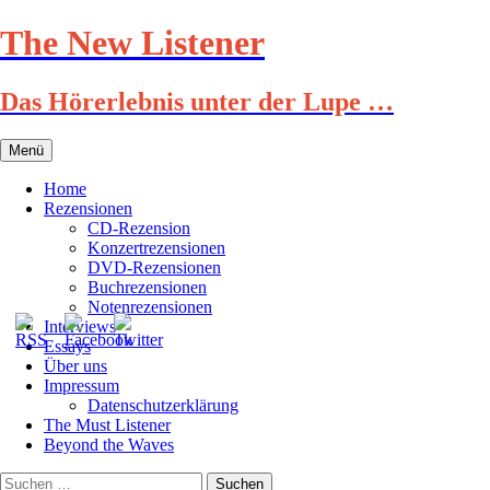
Zum
The New Listener
Inhalt
springen
Das Hörerlebnis unter der Lupe …
Menü
Home
Rezensionen
CD-Rezension
Konzertrezensionen
DVD-Rezensionen
Buchrezensionen
Notenrezensionen
Interviews
Essays
Über uns
Impressum
Datenschutzerklärung
The Must Listener
Beyond the Waves
Suchen