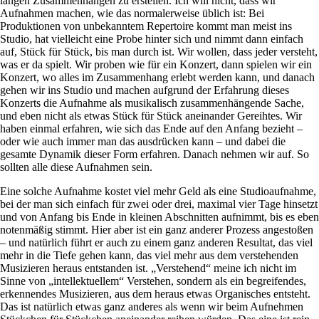
langen Zusammenhängen zu erstellen. Ich will nicht, dass wir
Aufnahmen machen, wie das normalerweise üblich ist: Bei
Produktionen von unbekanntem Repertoire kommt man meist ins
Studio, hat vielleicht eine Probe hinter sich und nimmt dann einfach
auf, Stück für Stück, bis man durch ist. Wir wollen, dass jeder versteht,
was er da spielt. Wir proben wie für ein Konzert, dann spielen wir ein
Konzert, wo alles im Zusammenhang erlebt werden kann, und danach
gehen wir ins Studio und machen aufgrund der Erfahrung dieses
Konzerts die Aufnahme als musikalisch zusammenhängende Sache,
und eben nicht als etwas Stück für Stück aneinander Gereihtes. Wir
haben einmal erfahren, wie sich das Ende auf den Anfang bezieht –
oder wie auch immer man das ausdrücken kann – und dabei die
gesamte Dynamik dieser Form erfahren. Danach nehmen wir auf. So
sollten alle diese Aufnahmen sein.
Eine solche Aufnahme kostet viel mehr Geld als eine Studioaufnahme,
bei der man sich einfach für zwei oder drei, maximal vier Tage hinsetzt
und von Anfang bis Ende in kleinen Abschnitten aufnimmt, bis es eben
notenmäßig stimmt. Hier aber ist ein ganz anderer Prozess angestoßen
– und natürlich führt er auch zu einem ganz anderen Resultat, das viel
mehr in die Tiefe gehen kann, das viel mehr aus dem verstehenden
Musizieren heraus entstanden ist. „Verstehend“ meine ich nicht im
Sinne von „intellektuellem“ Verstehen, sondern als ein begreifendes,
erkennendes Musizieren, aus dem heraus etwas Organisches entsteht.
Das ist natürlich etwas ganz anderes als wenn wir beim Aufnehmen