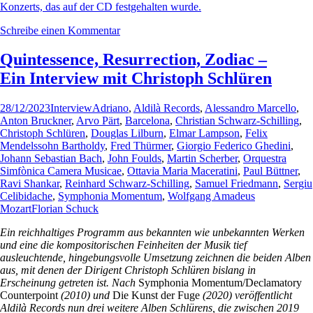
Konzerts, das auf der CD festgehalten wurde.
Schreibe einen Kommentar
Quintessence, Resurrection, Zodiac –
Ein Interview mit Christoph Schlüren
28/12/2023
Interview
Adriano
,
Aldilà Records
,
Alessandro Marcello
,
Anton Bruckner
,
Arvo Pärt
,
Barcelona
,
Christian Schwarz-Schilling
,
Christoph Schlüren
,
Douglas Lilburn
,
Elmar Lampson
,
Felix
Mendelssohn Bartholdy
,
Fred Thürmer
,
Giorgio Federico Ghedini
,
Johann Sebastian Bach
,
John Foulds
,
Martin Scherber
,
Orquestra
Simfònica Camera Musicae
,
Ottavia Maria Maceratini
,
Paul Büttner
,
Ravi Shankar
,
Reinhard Schwarz-Schilling
,
Samuel Friedmann
,
Sergiu
Celibidache
,
Symphonia Momentum
,
Wolfgang Amadeus
Mozart
Florian Schuck
Ein reichhaltiges Programm aus bekannten wie unbekannten Werken
und eine die kompositorischen Feinheiten der Musik tief
ausleuchtende, hingebungsvolle Umsetzung zeichnen die beiden Alben
aus, mit denen der Dirigent Christoph Schlüren bislang in
Erscheinung getreten ist. Nach
Symphonia Momentum/Declamatory
Counterpoint
(2010) und
Die Kunst der Fuge
(2020) veröffentlicht
Aldilà Records nun drei weitere Alben Schlürens, die zwischen 2019