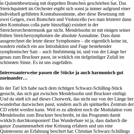
in Quintettbesetzung mit doppelten Bratschen geschrieben hat. Das
Streichquintett im Orchester ergibt sich sonst ja immer aufgrund einer
individuell geführten Kontrabassstimme, aber diese Besetzung mit
zwei Geigen, zwei Bratschen und Violoncello (wo man letzterer dann
den Kontrabass colla parte hinzufügt) existiert in der
Streicherorchestermusik gar nicht. Mendelssohn ist mit einigen seiner
frühen Streichersymphonien die absolute Ausnahme. Dass dann
ausgerechnet die letzte dieser Symphonien – die eigentlich keine ist,
sondern einfach ein aus Introduktion und Fuge bestehender
symphonischer Satz – auch fünfstimmig ist, und von der Länge her
genau zum Bruckner passt, ist wirklich ein tiefgründiger Zufall im
schönsten Sinne. Es ist uns zugefallen.
Interessanterweise passen die Stücke ja auch harmonisch gut
zueinander…
In der Tat! Ich habe nach dem richtigen Schwarz-Schilling-Stück
gesucht, das sich gut zwischen Mendelssohn und Bruckner einfügt.
Und da stieß ich auf dieses Chorwerk, das nicht nur von der Länge her
wunderbar dazwischen passt, sondern auch als spirituelles Zentrum der
CD erlebt werden kann. Weil es zu alledem noch die Modulation vom
Mendelssohn zum Bruckner beschreibt, ist das Programm damit
wirklich durchkomponiert! Das Wunderbare ist ja, dass dadurch die
ganze Zusammenarbeit eine Krönung erfahren und uns eine
Quintessenz an Erfahrung beschert hat: Christian Schwarz-Schillings