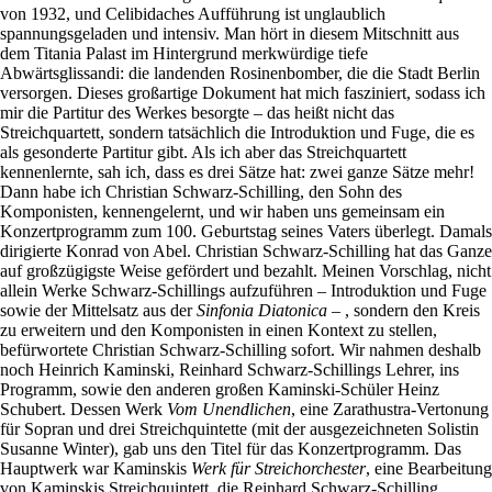
von 1932, und Celibidaches Aufführung ist unglaublich
spannungsgeladen und intensiv. Man hört in diesem Mitschnitt aus
dem Titania Palast im Hintergrund merkwürdige tiefe
Abwärtsglissandi: die landenden Rosinenbomber, die die Stadt Berlin
versorgen. Dieses großartige Dokument hat mich fasziniert, sodass ich
mir die Partitur des Werkes besorgte – das heißt nicht das
Streichquartett, sondern tatsächlich die Introduktion und Fuge, die es
als gesonderte Partitur gibt. Als ich aber das Streichquartett
kennenlernte, sah ich, dass es drei Sätze hat: zwei ganze Sätze mehr!
Dann habe ich Christian Schwarz-Schilling, den Sohn des
Komponisten, kennengelernt, und wir haben uns gemeinsam ein
Konzertprogramm zum 100. Geburtstag seines Vaters überlegt. Damals
dirigierte Konrad von Abel. Christian Schwarz-Schilling hat das Ganze
auf großzügigste Weise gefördert und bezahlt. Meinen Vorschlag, nicht
allein Werke Schwarz-Schillings aufzuführen – Introduktion und Fuge
sowie der Mittelsatz aus der
Sinfonia Diatonica
– , sondern den Kreis
zu erweitern und den Komponisten in einen Kontext zu stellen,
befürwortete Christian Schwarz-Schilling sofort. Wir nahmen deshalb
noch Heinrich Kaminski, Reinhard Schwarz-Schillings Lehrer, ins
Programm, sowie den anderen großen Kaminski-Schüler Heinz
Schubert. Dessen Werk
Vom Unendlichen
, eine Zarathustra-Vertonung
für Sopran und drei Streichquintette (mit der ausgezeichneten Solistin
Susanne Winter), gab uns den Titel für das Konzertprogramm. Das
Hauptwerk war Kaminskis
Werk für Streichorchester
, eine Bearbeitung
von Kaminskis Streichquintett, die Reinhard Schwarz-Schilling