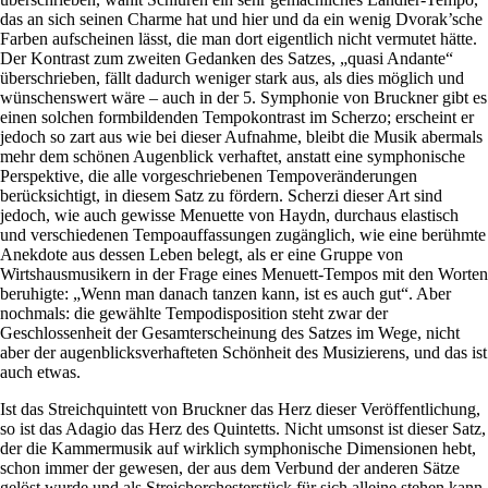
das an sich seinen Charme hat und hier und da ein wenig Dvorak’sche
Farben aufscheinen lässt, die man dort eigentlich nicht vermutet hätte.
Der Kontrast zum zweiten Gedanken des Satzes, „quasi Andante“
überschrieben, fällt dadurch weniger stark aus, als dies möglich und
wünschenswert wäre – auch in der 5. Symphonie von Bruckner gibt es
einen solchen formbildenden Tempokontrast im Scherzo; erscheint er
jedoch so zart aus wie bei dieser Aufnahme, bleibt die Musik abermals
mehr dem schönen Augenblick verhaftet, anstatt eine symphonische
Perspektive, die alle vorgeschriebenen Tempoveränderungen
berücksichtigt, in diesem Satz zu fördern. Scherzi dieser Art sind
jedoch, wie auch gewisse Menuette von Haydn, durchaus elastisch
und verschiedenen Tempoauffassungen zugänglich, wie eine berühmte
Anekdote aus dessen Leben belegt, als er eine Gruppe von
Wirtshausmusikern in der Frage eines Menuett-Tempos mit den Worten
beruhigte: „Wenn man danach tanzen kann, ist es auch gut“. Aber
nochmals: die gewählte Tempodisposition steht zwar der
Geschlossenheit der Gesamterscheinung des Satzes im Wege, nicht
aber der augenblicksverhafteten Schönheit des Musizierens, und das ist
auch etwas.
Ist das Streichquintett von Bruckner das Herz dieser Veröffentlichung,
so ist das Adagio das Herz des Quintetts. Nicht umsonst ist dieser Satz,
der die Kammermusik auf wirklich symphonische Dimensionen hebt,
schon immer der gewesen, der aus dem Verbund der anderen Sätze
gelöst wurde und als Streichorchesterstück für sich alleine stehen kann.