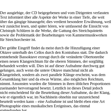
Der ausgiebige, der CD beigegebenen und vom Dirigenten verfassten
Text informiert über alle Aspekte der Werke in einer Tiefe, die weit
über das gängige hinausgeht; dies verdient besondere Erwähnung, weil
wir zunächst lesen, und später hören, wie umfassend die Einsicht von
Christoph Schlüren in die Werke, die Gattung des Streichquintetts
sowie die Problematik der Bearbeitungen von Kammermusikwerken
für Streichorchester ist.
Der größte Eingriff findet da meist durch die Hinzufügung einer
Oktave unterhalb des Cellos durch den Kontrabass statt. Die dadurch
entstehende Bassoktave erzeugt durch die veränderte Obertonreihe
einen neuen Klangreichtum für die oberen Stimmen, der sorgfältig
behandelt werden will. Dies ist auf dieser Aufnahme durchweg gut
gelungen, auch wenn die untere Oktave manchmal nicht als
Klangeinheit, sondern als zwei parallele Klänge erscheint, was dem
Gesamtklang hier und da etwas Wärme, also möglichen Reichtum,
nimmt. Ansonsten wurden die Stimmen in ihren üblichen Proportionen
zueinander hervorragend besetzt. Letztlich ist dieses Detail jedoch
nicht entscheidend für die Beurteilung dieser Aufnahme, da der Klang,
wie er eigentlich war, im Nachhinein ohnehin nur unzureichend
beurteilt werden kann – eine Aufnahme ist und bleibt eben eine Art
Photographie eines musikalischen Ereignisses, das einmal
stattgefunden hat.