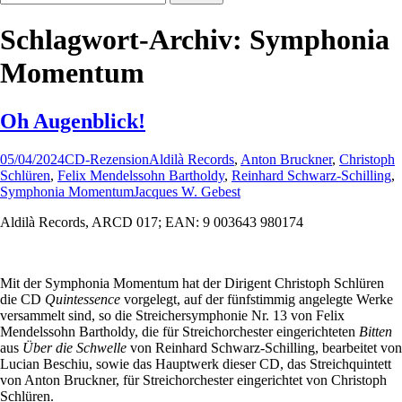
nach:
Schlagwort-Archiv: Symphonia
Momentum
Oh Augenblick!
05/04/2024
CD-Rezension
Aldilà Records
,
Anton Bruckner
,
Christoph
Schlüren
,
Felix Mendelssohn Bartholdy
,
Reinhard Schwarz-Schilling
,
Symphonia Momentum
Jacques W. Gebest
Aldilà Records, ARCD 017; EAN: 9 003643 980174
Mit der Symphonia Momentum hat der Dirigent Christoph Schlüren
die CD
Quintessence
vorgelegt, auf der fünfstimmig angelegte Werke
versammelt sind, so die Streichersymphonie Nr. 13 von Felix
Mendelssohn Bartholdy, die für Streichorchester eingerichteten
Bitten
aus
Über die Schwelle
von Reinhard Schwarz-Schilling, bearbeitet von
Lucian Beschiu, sowie das Hauptwerk dieser CD, das Streichquintett
von Anton Bruckner, für Streichorchester eingerichtet von Christoph
Schlüren.