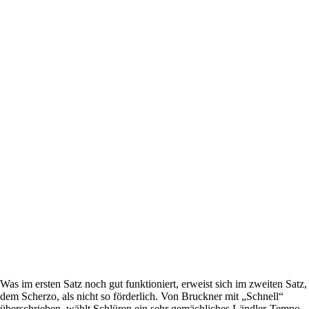
Was im ersten Satz noch gut funktioniert, erweist sich im zweiten Satz,
dem Scherzo, als nicht so förderlich. Von Bruckner mit „Schnell“
überschrieben, wählt Schlüren ein sehr gemächliches Ländler-Tempo,