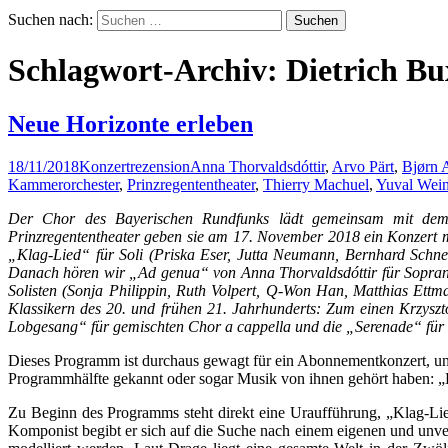
Suchen nach:
Schlagwort-Archiv: Dietrich B
Neue Horizonte erleben
18/11/2018
Konzertrezension
Anna Thorvaldsdóttir
,
Arvo Pärt
,
Bjørn 
Kammerorchester
,
Prinzregententheater
,
Thierry Machuel
,
Yuval Wei
Der Chor des Bayerischen Rundfunks lädt gemeinsam mit dem
Prinzregententheater geben sie am 17. November 2018 ein Konzert 
„Klag-Lied“ für Soli (Priska Eser, Jutta Neumann, Bernhard Schnei
Danach hören wir „Ad genua“ von Anna Thorvaldsdóttir für Sopran-S
Solisten (Sonja Philippin, Ruth Volpert, Q-Won Han, Matthias Ett
Klassikern des 20. und frühen 21. Jahrhunderts: Zum einen Krzysz
Lobgesang“ für gemischten Chor a cappella und die „Serenade“ für S
Dieses Programm ist durchaus gewagt für ein Abonnementkonzert, und
Programmhälfte gekannt oder sogar Musik von ihnen gehört haben: „H
Zu Beginn des Programms steht direkt eine Uraufführung, „Klag-L
Komponist begibt er sich auf die Suche nach einem eigenen und unver