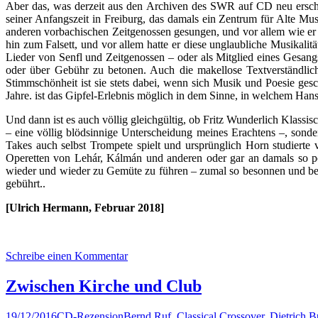
Aber das, was derzeit aus den Archiven des SWR auf CD neu erschein
seiner Anfangszeit in Freiburg, das damals ein Zentrum für Alte Mu
anderen vorbachischen Zeitgenossen gesungen, und vor allem wie er
hin zum Falsett, und vor allem hatte er diese unglaubliche Musikalit
Lieder von Senfl und Zeitgenossen – oder als Mitglied eines Gesang
oder über Gebühr zu betonen. Auch die makellose Textverständlich
Stimmschönheit ist sie stets dabei, wenn sich Musik und Poesie ges
Jahre. ist das Gipfel-Erlebnis möglich in dem Sinne, in welchem Han
Und dann ist es auch völlig gleichgültig, ob Fritz Wunderlich Klass
– eine völlig blödsinnige Unterscheidung meines Erachtens –, sond
Takes auch selbst Trompete spielt und ursprünglich Horn studierte
Operetten von Lehár, Kálmán und anderen oder gar an damals so po
wieder und wieder zu Gemüte zu führen – zumal so besonnen und bed
gebührt..
[Ulrich Hermann, Februar 2018]
Schreibe einen Kommentar
Zwischen Kirche und Club
19/12/2016
CD-Rezension
Bernd Ruf
,
Classical Crossover
,
Dietrich 