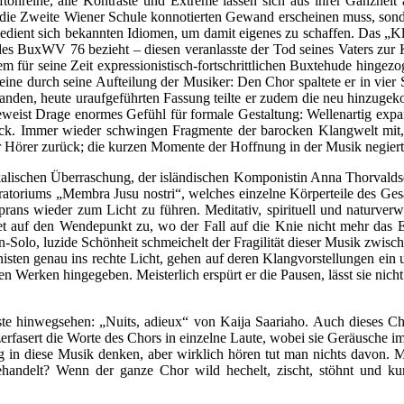
ftonreihe, alle Kontraste und Extreme lassen sich aus ihrer Ganzheit
 die Zweite Wiener Schule konnotierten Gewand erscheinen muss, sond
bedient sich bekannten Idiomen, um damit eigenes zu schaffen. Das „K
es BuxWV 76 bezieht – diesen veranlasste der Tod seines Vaters zur Ko
em für seine Zeit expressionistisch-fortschrittlichen Buxtehude hingez
ine durch seine Aufteilung der Musiker: Den Chor spaltete er in vier
standen, heute uraufgeführten Fassung teilte er zudem die neu hinzug
ist Drage enormes Gefühl für formale Gestaltung: Wellenartig expan
k. Immer wieder schwingen Fragmente der barocken Klangwelt mit, do
er Hörer zurück; die kurzen Momente der Hoffnung in der Musik negie
kalischen Überraschung, der isländischen Komponistin Anna Thorvaldsd
atoriums „Membra Jusu nostri“, welches einzelne Körperteile des Gesal
oprans wieder zum Licht zu führen. Meditativ, spirituell und naturve
tet auf den Wendepunkt zu, wo der Fall auf die Knie nicht mehr das 
an-Solo, luzide Schönheit schmeichelt der Fragilität dieser Musik zwi
n genau ins rechte Licht, gehen auf deren Klangvorstellungen ein u
diesen Werken hingegeben. Meisterlich erspürt er die Pausen, lässt sie n
e hinwegsehen: „Nuits, adieux“ von Kaija Saariaho. Auch dieses Chor
erfasert die Worte des Chors in einzelne Laute, wobei sie Geräusche imit
g in diese Musik denken, aber wirklich hören tut man nichts davon. M
handelt? Wenn der ganze Chor wild hechelt, zischt, stöhnt und kurzze