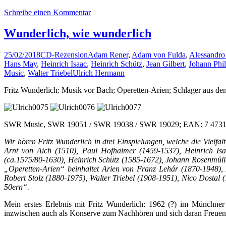
Schreibe einen Kommentar
Wunderlich, wie wunderlich
25/02/2018
CD-Rezension
Adam Rener
,
Adam von Fulda
,
Alessandro
Hans May
,
Heinrich Isaac
,
Heinrich Schütz
,
Jean Gilbert
,
Johann Phil
Music
,
Walter Triebel
Ulrich Hermann
Fritz Wunderlich: Musik vor Bach; Operetten-Arien; Schlager aus de
SWR Music, SWR 19051 / SWR 19038 / SWR 19029; EAN: 7 47313 9
Wir hören Fritz Wunderlich in drei Einspielungen, welche die Vielf
Arnt von Aich (1510), Paul Hofhaimer (1459-1537), Heinrich I
(ca.1575/80-1630), Heinrich Schütz (1585-1672), Johann Rosenmüll
„Operetten-Arien“ beinhaltet Arien von Franz Lehár (1870-1948)
Robert Stolz (1880-1975), Walter Triebel (1908-1951), Nico Dostal
50ern“.
Mein erstes Erlebnis mit Fritz Wunderlich: 1962 (?) im Münchner 
inzwischen auch als Konserve zum Nachhören und sich daran Freuen