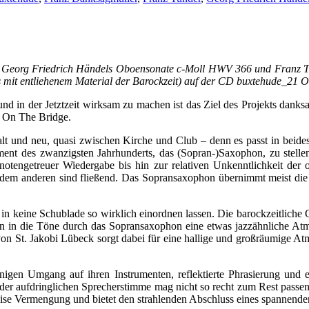
 Georg Friedrich Händels Oboensonate c-Moll HWV 366 und Franz T
alls mit entliehenem Material der Barockzeit) auf der CD buxtehude_2
und in der Jetztzeit wirksam zu machen ist das Ziel des Projekts dan
1 On The Bridge.
lt und neu, quasi zwischen Kirche und Club – denn es passt in beides
ment des zwanzigsten Jahrhunderts, das (Sopran-)Saxophon, zu stellen
tengetreuer Wiedergabe bis hin zur relativen Unkenntlichkeit der o
em anderen sind fließend. Das Sopransaxophon übernimmt meist die 
 in keine Schublade so wirklich einordnen lassen. Die barockzeitliche G
fen in die Töne durch das Sopransaxophon eine etwas jazzähnliche At
von St. Jakobi Lübeck sorgt dabei für eine hallige und großräumige A
nigen Umgang auf ihren Instrumenten, reflektierte Phrasierung und 
der aufdringlichen Sprecherstimme mag nicht so recht zum Rest passe
ise Vermengung und bietet den strahlenden Abschluss eines spannende