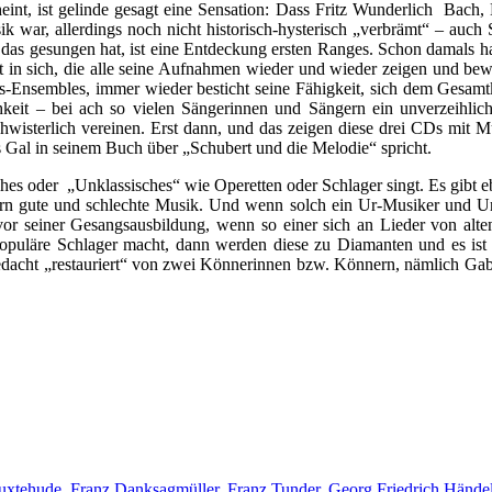
t, ist gelinde gesagt eine Sensation: Dass Fritz Wunderlich Bach, Mo
sik war, allerdings noch nicht historisch-hysterisch „verbrämt“ – au
 das gesungen hat, ist eine Entdeckung ersten Ranges. Schon damals h
ät in sich, die alle seine Aufnahmen wieder und wieder zeigen und bewe
s-Ensembles, immer wieder besticht seine Fähigkeit, sich dem Gesamtk
keit – bei ach so vielen Sängerinnen und Sängern ein unverzeihliche
chwisterlich vereinen. Erst dann, und das zeigen diese drei CDs mit
s Gal in seinem Buch über „Schubert und die Melodie“ spricht.
isches oder „Unklassisches“ wie Operetten oder Schlager singt. Es gi
ern gute und schlechte Musik. Und wenn solch ein Ur-Musiker und Ur-
 vor seiner Gesangsausbildung, wenn so einer sich an Lieder von alt
puläre Schlager macht, dann werden diese zu Diamanten und es ist e
acht „restauriert“ von zwei Könnerinnen bzw. Könnern, nämlich Gabri
Buxtehude
,
Franz Danksagmüller
,
Franz Tunder
,
Georg Friedrich Hände