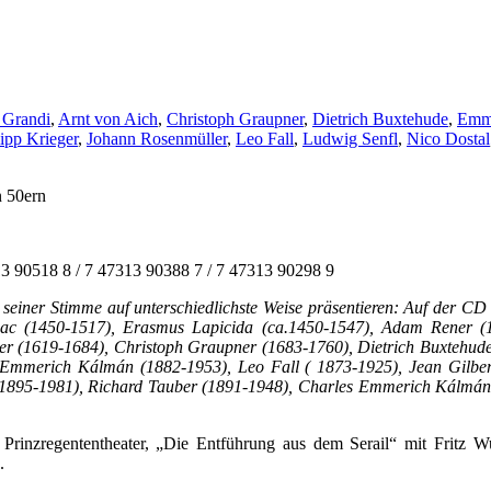
 Grandi
,
Arnt von Aich
,
Christoph Graupner
,
Dietrich Buxtehude
,
Emm
ipp Krieger
,
Johann Rosenmüller
,
Leo Fall
,
Ludwig Senfl
,
Nico Dostal
n 50ern
0518 8 / 7 47313 90388 7 / 7 47313 90298 9
alt seiner Stimme auf unterschiedlichste Weise präsentieren: Auf der 
saac (1450-1517), Erasmus Lapicida (ca.1450-1547), Adam Rener (
er (1619-1684), Christoph Graupner (1683-1760), Dietrich Buxtehud
, Emmerich Kálmán (1882-1953), Leo Fall ( 1873-1925), Jean Gilbe
 (1895-1981), Richard Tauber (1891-1948), Charles Emmerich Kálmán (
Prinzregententheater, „Die Entführung aus dem Serail“ mit Fritz W
.