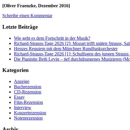
[Oliver Fraenzke, Dezember 2016]
Schreibe einen Kommentar
Letzte Beiträge
Wie geht es dem Fortschritt in der Musik?
Richard-Strauss-Tage 2026 [2]: Mozart trifft späten Strauss, 
Henzes Requiem mit dem Münchner Rundfunkorchester
Richard-Strauss-Tage 2026 [1]: Schulfugen des jungen Straus
Die Pianistin Beth Levin – tief durchdrungenes Musizieren (Mo
Kategorien
Anzeige
Buchrezension
CD-Rezension
Essay
Film-Rezension
Interview
Konzertrezension
Notenrezension
Archiv