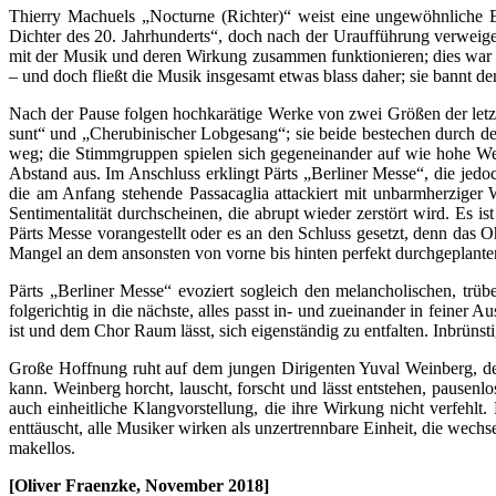
Thierry Machuels „Nocturne (Richter)“ weist eine ungewöhnliche 
Dichter des 20. Jahrhunderts“, doch nach der Uraufführung verweige
mit der Musik und deren Wirkung zusammen funktionieren; dies war d
– und doch fließt die Musik insgesamt etwas blass daher; sie bannt den
Nach der Pause folgen hochkarätige Werke von zwei Größen der letzt
sunt“ und „Cherubinischer Lobgesang“; sie beide bestechen durch de
weg; die Stimmgruppen spielen sich gegeneinander auf wie hohe Wel
Abstand aus. Im Anschluss erklingt Pärts „Berliner Messe“, die jedo
die am Anfang stehende Passacaglia attackiert mit unbarmherziger W
Sentimentalität durchscheinen, die abrupt wieder zerstört wird. Es i
Pärts Messe vorangestellt oder es an den Schluss gesetzt, denn das 
Mangel an dem ansonsten von vorne bis hinten perfekt durchgeplanten
Pärts „Berliner Messe“ evoziert sogleich den melancholischen, trüb
folgerichtig in die nächste, alles passt in- und zueinander in feiner 
ist und dem Chor Raum lässt, sich eigenständig zu entfalten. Inbrünst
Große Hoffnung ruht auf dem jungen Dirigenten Yuval Weinberg, der 
kann. Weinberg horcht, lauscht, forscht und lässt entstehen, pausenl
auch einheitliche Klangvorstellung, die ihre Wirkung nicht verfeh
enttäuscht, alle Musiker wirken als unzertrennbare Einheit, die wech
makellos.
[Oliver Fraenzke, November 2018]