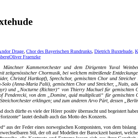
uxtehude
Andor Drage
,
Chor des Bayerischen Rundrunks
,
Dietrich Buxtehude
,
K
nberg
Oliver Fraenzke
 Münchner Kammerorchester und dem Dirigenten Yuval Weinberg
mit zeitgenössischer Chormusik, bei welchem mitreißende Entdeckun
der, Christof Hartkopf), Sprechchor, gemischten Chor und Streicher
olo (Anna-Maria Palii), gemischten Chor und Streicher, „Nuits, adi
mayr) und „Nocturne (Richter)“ von Thierry Machuel für gemischten 
tof Penderecki, von dem „Domine, quid multiplicati“ für gemischten 
treichorchester erklingen; und zum anderen Arvo Pärt, dessen „Berlin
 doch dürfte es viele der Hörer positiv überrascht und begeistert ha
orizonte“ lautet deshalb auch das Motto des Konzerts.
ied“ aus der Feder eines norwegischen Komponisten, von dem bislang
wechselbaren Stil, der oft auf Modellen der Barockzeit basiert, welc