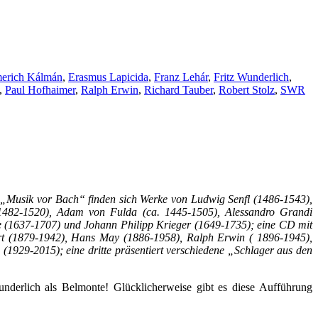
erich Kálmán
,
Erasmus Lapicida
,
Franz Lehár
,
Fritz Wunderlich
,
,
Paul Hofhaimer
,
Ralph Erwin
,
Richard Tauber
,
Robert Stolz
,
SWR
CD „Musik vor Bach“ finden sich Werke von Ludwig Senfl (1486-1543),
1482-1520), Adam von Fulda (ca. 1445-1505), Alessandro Grandi
e (1637-1707) und Johann Philipp Krieger (1649-1735); eine CD mit
rt (1879-1942), Hans May (1886-1958), Ralph Erwin ( 1896-1945),
1929-2015); eine dritte präsentiert verschiedene „Schlager aus den
underlich als Belmonte! Glücklicherweise gibt es diese Aufführung