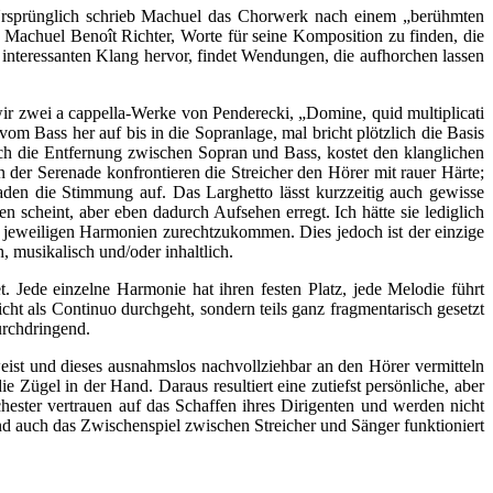
 Ursprünglich schrieb Machuel das Chorwerk nach einem „berühmten
 Machuel Benoît Richter, Worte für seine Komposition zu finden, die
interessanten Klang hervor, findet Wendungen, die aufhorchen lassen
ir zwei a cappella-Werke von Penderecki, „Domine, quid multiplicati
 Bass her auf bis in die Sopranlage, mal bricht plötzlich die Basis
ch die Entfernung zwischen Sopran und Bass, kostet den klanglichen
 der Serenade konfrontieren die Streicher den Hörer mit rauer Härte;
laden die Stimmung auf. Das Larghetto lässt kurzzeitig auch gewisse
n scheint, aber eben dadurch Aufsehen erregt. Ich hätte sie lediglich
en jeweiligen Harmonien zurechtzukommen. Dies jedoch ist der einzige
 musikalisch und/oder inhaltlich.
. Jede einzelne Harmonie hat ihren festen Platz, jede Melodie führt
nicht als Continuo durchgeht, sondern teils ganz fragmentarisch gesetzt
urchdringend.
eist und dieses ausnahmslos nachvollziehbar an den Hörer vermitteln
 Zügel in der Hand. Daraus resultiert eine zutiefst persönliche, aber
ester vertrauen auf das Schaffen ihres Dirigenten und werden nicht
und auch das Zwischenspiel zwischen Streicher und Sänger funktioniert