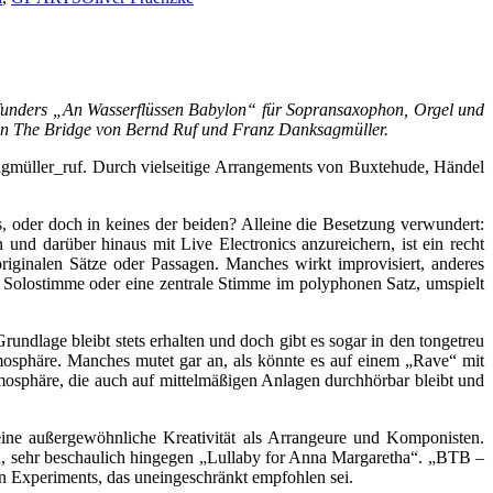
unders „An Wasserflüssen Babylon“ für Sopransaxophon, Orgel und
1 On The Bridge von Bernd Ruf und Franz Danksagmüller.
ksagmüller_ruf. Durch vielseitige Arrangements von Buxtehude, Händel
, oder doch in keines der beiden? Alleine die Besetzung verwundert:
 und darüber hinaus mit Live Electronics anzureichern, ist ein recht
riginalen Sätze oder Passagen. Manches wirkt improvisiert, anderes
Solostimme oder eine zentrale Stimme im polyphonen Satz, umspielt
rundlage bleibt stets erhalten und doch gibt es sogar in den tongetreu
mosphäre. Manches mutet gar an, als könnte es auf einem „Rave“ mit
tmosphäre, die auch auf mittelmäßigen Anlagen durchhörbar bleibt und
eine außergewöhnliche Kreativität als Arrangeure und Komponisten.
n, sehr beschaulich hingegen „Lullaby for Anna Margaretha“. „BTB –
n Experiments, das uneingeschränkt empfohlen sei.