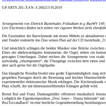
GP ARTS 201; EAN: 4 260213 912019
Arrangements von Dietrich Buxtehudes Präludium in g BuxWV 149,
Live Electronics finden sich neben vier eigenen Werken (teils ebenf
Die Faszination der Barockmusik mit neuen Mitteln zu aktualisieren 
und Tunder realisierte das Duo seinen Plan auf der CD buxtehude_2
Und tatsächlich schlagen die beiden Musiker eine Brücke zwischen a
Eines der altehrwürdigsten Instrumente, die Orgel, neben ein Instru
gewagtes Unterfangen. Dabei reichen die Arrangements von exakt no
aufwändig „rekomponiert“, die Übergänge zwischen dem einen und d
aber auch gerne frei die Orgelpartie.
Das klangliche Resultat besitzt eine große Eigenständigkeit, mag sich
gespielten Passagen durch die Besetzung und leichtes Hineinschlei
experimenteller elektronischer Musik erklingen. Die Kirchenakustik 
Platz schafft, der mit dimensionsöffnenden Klängen gefüllt wird.
Bernd Ruf und Franz Danksagmüller offerieren musikalisch feinsin
Lediglich die Eigenkomposition „Dow Jones – Danza Infernale“ mit 
BuxToccataBach“ ist eine herrliche Gegenüberstellung beziehungswe