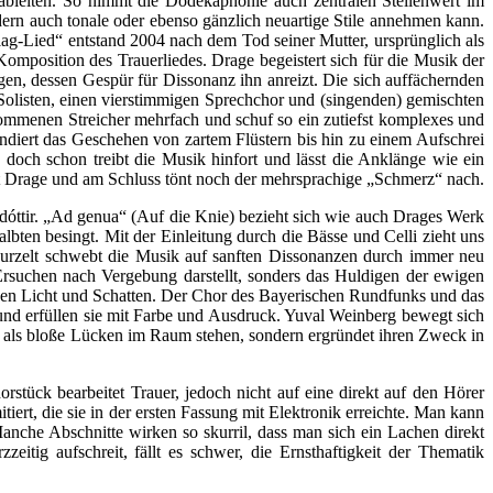
 ableiten. So nimmt die Dodekaphonie auch zentralen Stellenwert im
ern auch tonale oder ebenso gänzlich neuartige Stile annehmen kann.
lag-Lied“ entstand 2004 nach dem Tod seiner Mutter, ursprünglich als
mposition des Trauerliedes. Drage begeistert sich für die Musik der
ogen, dessen Gespür für Dissonanz ihn anreizt. Die sich auffächernden
 Solisten, einen vierstimmigen Sprechchor und (singenden) gemischten
ekommenen Streicher mehrfach und schuf so ein zutiefst komplexes und
diert das Geschehen von zartem Flüstern bis hin zu einem Aufschrei
ch schon treibt die Musik hinfort und lässt die Anklänge wie ein
rt Drage und am Schluss tönt noch der mehrsprachige „Schmerz“ nach.
óttir. „Ad genua“ (Auf die Knie) bezieht sich wie auch Drages Werk
bten besingt. Mit der Einleitung durch die Bässe und Celli zieht uns
rwurzelt schwebt die Musik auf sanften Dissonanzen durch immer neu
Ersuchen nach Vergebung darstellt, sonders das Huldigen der ewigen
schen Licht und Schatten. Der Chor des Bayerischen Rundfunks und das
nd erfüllen sie mit Farbe und Ausdruck. Yuval Weinberg bewegt sich
icht als bloße Lücken im Raum stehen, sondern ergründet ihren Zweck in
stück bearbeitet Trauer, jedoch nicht auf eine direkt auf den Hörer
iert, die sie in der ersten Fassung mit Elektronik erreichte. Man kann
anche Abschnitte wirken so skurril, dass man sich ein Lachen direkt
itig aufschreit, fällt es schwer, die Ernsthaftigkeit der Thematik