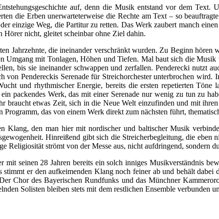
Entstehungsgeschichte auf, denn die Musik entstand vor dem Text.
rten die Erben unerwarteterweise die Rechte am Text – so beauftragte
er einzige Weg, die Partitur zu retten. Das Werk zaubert manch einen 
 Hörer nicht, gleitet scheinbar ohne Ziel dahin.
en Jahrzehnte, die ineinander verschränkt wurden. Zu Beginn hören w
n Umgang mit Tonlagen, Höhen und Tiefen. Mal baut sich die Musik vom
len, bis sie ineinander schwappen und zerfallen. Penderecki nutzt au
ch von Pendereckis Serenade für Streichorchester unterbrochen wird. In
ucht und rhythmischer Energie, bereits die ersten repetierten Töne 
st ein packendes Werk, das mit einer Serenade nur wenig zu tun zu habe
Ohr braucht etwas Zeit, sich in die Neue Welt einzufinden und mit ihr
 Programm, das von einem Werk direkt zum nächsten führt, thematisch,
en Klang, den man hier mit nordischer und baltischer Musik verbindet
Ausgewogenheit. Hinreißend gibt sich die Streicherbegleitung, die eben 
ige Religiosität strömt von der Messe aus, nicht aufdringend, sondern d
mit seinen 28 Jahren bereits ein solch inniges Musikverständnis bew
os stimmt er den aufkeimenden Klang noch feiner ab und behält dabei die
lt. Der Chor des Bayerischen Rundfunks und das Münchner Kammerorch
selnden Solisten bleiben stets mit dem restlichen Ensemble verbunden 