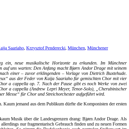
aija Saariaho
,
Krzysztof Penderecki
,
München
,
Münchener
 ein, neue musikalische Horizonte zu erkunden. Im Münchner
gen auf uns warten: Den Anfang macht Bjørn Andor Drage mit seinem
 nach einer – zuvor erklingenden – Vorlage von Dietrich Buxtehude.
eux“ aus der Feder von Kaija Saariaho für gemischten Chor mit vier
Chor a cappella op. 7. Nach der Pause gibt es noch Werke von zwei
Chor a cappella (Andrew Lepri Meyer, Tenor-Solo), „Cherubinischer
er Messe“ für Chor und Streichorchester aufgeführt wird.
ben. Kaum jemand aus dem Publikum dürfte die Komponisten der ersten
 kaum Musik über die Landesgrenzen drang: Bjørn Andor Drage. Als
he allerdings nur fragmentarisch Gebrauch finden und zu neuen Formen