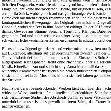
modelliert werden. Laut Drage liegt eine gesamte Welt in der Zwöl
Schaffen Drages ein, wobei sie nicht zwingend im „atonalen“, durch
Drage braucht keine übermodernen Effekte, um originell zu sein, er 
a cappella-Stück, wobei er sich auf das gleichnamige Werk Buxtehud
Barockzeit mit ihrem stetigen rhythmischen Trieb und fühlt sich zu d
kontrapunktischen Bewegungen des Originals extremisierte Drage alle
Chor auf, wobei der Text in fünf Sprachen erklingt. In der 2015 ent
dichtes Gewebe aus Stimme, Sprache, Tönen und Klängen. Dabei bewe
gegen den Tod und kehrt wieder zu seiner Ausgangsstimmung zurüc
schwaches Echo vergangener Zeiten erscheinen. Erschüttert bleibt d
Ebenso überwältigend geht der Abend weiter mit einer zweiten musi
auf Buxtehude, allerdings auf den gleichnamigen zweiten Satz des Or
Thorvaldsdóttir tief hinab, nur um uns mit dem Einsatz des Solo-S
aufgespannte Klangsphären, treibt ohne Nachdruck, aber zielgerich
Musik. Hinreißend zart und schlicht singt Anna-Maria Palii das Sopr
Münchner Kammerorchester rücken die beiden unbekannten Komponiste
so sicher und frei in der Musik, als hätte er sich seit Jahren genau 
der Struktur.
Nach zwei derart beeindruckenden Werken lässt sich über das nächst
wirksame Weise, sondern auf eine intellektuell erdenkbare. Saariaho z
sich verschiedene Stadien des Abschieds bis hin zu einer Versöhnun
unterdrücken muss: Ist dies gewollt in einem Stück, das Trauer be
nachzuvollziehen.