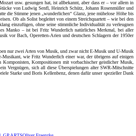
zart usw. gesungen hat, ist allbekannt, aber dass er – vor allem in
ch Stücke von Ludwig Senfl, Heinrich Schütz, Johann Rosenmüller und
atte die Stimme jenen „wunderlichen“ Glanz, jene mühelose Höhe bis
isen. Ob als Solist begleitet von einem Streichquartett – wie bei den
lang einzufügen, ohne seine stimmliche Individualität zu verleugnen
s Manko – ist bei Fritz Wunderlich natürliches Merkmal, bei aller
 Musik vor Bach, Operetten-Arien und deutschen Schlagern der 1950er
bt eben nur zwei Arten von Musik, und zwar nicht E-Musik und U-Musik
Musikant, wie Fritz Wunderlich einer war, der übrigens auf einigen
en Komponisten, Kompositionen mit vorbachischer geistlicher Musik,
in Vergnügen, sich all diese Überspielungen alter SWR-Mitschnitte
ele Starke und Boris Kellenbenz, denen dafür unser spezieller Dank
l
,
GP ARTS
Oliver Fraenzke