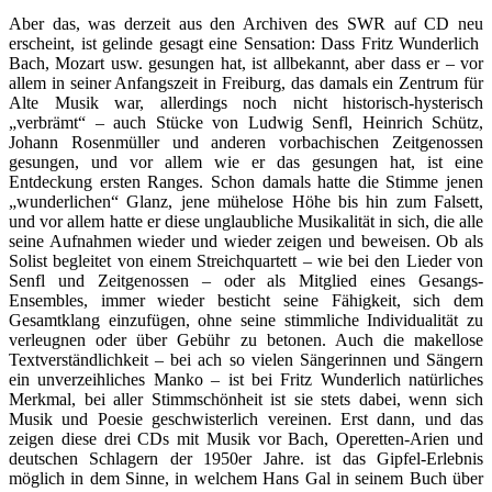
Aber das, was derzeit aus den Archiven des SWR auf CD neu
erscheint, ist gelinde gesagt eine Sensation: Dass Fritz Wunderlich
Bach, Mozart usw. gesungen hat, ist allbekannt, aber dass er – vor
allem in seiner Anfangszeit in Freiburg, das damals ein Zentrum für
Alte Musik war, allerdings noch nicht historisch-hysterisch
„verbrämt“ – auch Stücke von Ludwig Senfl, Heinrich Schütz,
Johann Rosenmüller und anderen vorbachischen Zeitgenossen
gesungen, und vor allem wie er das gesungen hat, ist eine
Entdeckung ersten Ranges. Schon damals hatte die Stimme jenen
„wunderlichen“ Glanz, jene mühelose Höhe bis hin zum Falsett,
und vor allem hatte er diese unglaubliche Musikalität in sich, die alle
seine Aufnahmen wieder und wieder zeigen und beweisen. Ob als
Solist begleitet von einem Streichquartett – wie bei den Lieder von
Senfl und Zeitgenossen – oder als Mitglied eines Gesangs-
Ensembles, immer wieder besticht seine Fähigkeit, sich dem
Gesamtklang einzufügen, ohne seine stimmliche Individualität zu
verleugnen oder über Gebühr zu betonen. Auch die makellose
Textverständlichkeit – bei ach so vielen Sängerinnen und Sängern
ein unverzeihliches Manko – ist bei Fritz Wunderlich natürliches
Merkmal, bei aller Stimmschönheit ist sie stets dabei, wenn sich
Musik und Poesie geschwisterlich vereinen. Erst dann, und das
zeigen diese drei CDs mit Musik vor Bach, Operetten-Arien und
deutschen Schlagern der 1950er Jahre. ist das Gipfel-Erlebnis
möglich in dem Sinne, in welchem Hans Gal in seinem Buch über