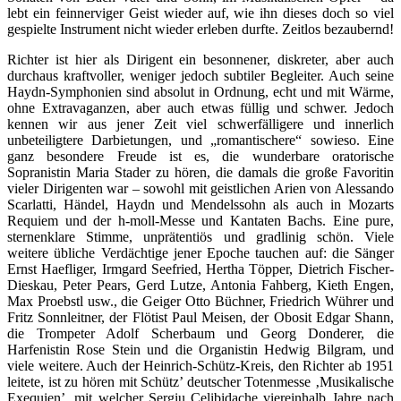
lebt ein feinnerviger Geist wieder auf, wie ihn dieses doch so viel
gespielte Instrument nicht wieder erleben durfte. Zeitlos bezaubernd!
Richter ist hier als Dirigent ein besonnener, diskreter, aber auch
durchaus kraftvoller, weniger jedoch subtiler Begleiter. Auch seine
Haydn-Symphonien sind absolut in Ordnung, echt und mit Wärme,
ohne Extravaganzen, aber auch etwas füllig und schwer. Jedoch
kennen wir aus jener Zeit viel schwerfälligere und innerlich
unbeteiligtere Darbietungen, und „romantischere“ sowieso. Eine
ganz besondere Freude ist es, die wunderbare oratorische
Sopranistin Maria Stader zu hören, die damals die große Favoritin
vieler Dirigenten war – sowohl mit geistlichen Arien von Alessando
Scarlatti, Händel, Haydn und Mendelssohn als auch in Mozarts
Requiem und der h-moll-Messe und Kantaten Bachs. Eine pure,
sternenklare Stimme, unprätentiös und gradlinig schön. Viele
weitere übliche Verdächtige jener Epoche tauchen auf: die Sänger
Ernst Haefliger, Irmgard Seefried, Hertha Töpper, Dietrich Fischer-
Dieskau, Peter Pears, Gerd Lutze, Antonia Fahberg, Kieth Engen,
Max Proebstl usw., die Geiger Otto Büchner, Friedrich Wührer und
Fritz Sonnleitner, der Flötist Paul Meisen, der Obosit Edgar Shann,
die Trompeter Adolf Scherbaum und Georg Donderer, die
Harfenistin Rose Stein und die Organistin Hedwig Bilgram, und
viele weitere. Auch der Heinrich-Schütz-Kreis, den Richter ab 1951
leitete, ist zu hören mit Schütz’ deutscher Totenmesse ‚Musikalische
Exequien’, mit welcher Sergiu Celibidache viereinhalb Jahre nach