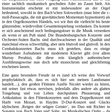
einer sachlich musikantisch geschulten Ader im Zaum hielt. Als
Instrumentalist erscheint er mir insbesondere an der Orgel
bedeutend, sowohl in den Bach’schen Solowerken (man höre die c-
moll-Passacaglia, die mit gravitätischem Momentum hypnotisiert) als
in den Orgelkonzerten Händels, wo wir ihm die vielleicht bis heute
glänzendste, würdevollste Gesamteinspielung verdanken. Da konnte
er sich anscheinend noch bedingungsloser in die Musik versenken
als wenn er am Pult stand. Die Brandenburgischen Konzerte und
Orchester-Suiten Bachs sind durchwachsener in der Qualität und
manchmal etwas schwerfällig, aber stets blutvoll und glutvoll. In den
Cembalokonzerten Bachs muss ich gestehen, dass es einige
wunderbare Aufnahmen mit modernem Klavier gibt (vor allem
Murray Perahia), die diese rein klanglich authentischere
Ausführungsweise nun doch sehr monochrom und gleichförmig
erscheinen lassen.
Eine ganz besondere Freude ist es (und ich weise den Vorwurf
prophylaktisch ab, dass es sich hier um meinen Landsmann
handelt…), den großen Flötisten Aurèle Nicolet wieder zu hören,
mit seiner fast etwas nervösen, jedenfalls alles andere als glatten
Tongebung und von Leben durchpulsten Phrasierung und
Artikulation: in den Flötenkonzerten und dem Doppelkonzert mit
Harfe von Mozart, in Haydns D-Dur-Konzert und Glucks
idylischem ‚Reigen der seligen Geister’, im Duo mit Richter in
Sonaten von Bach Vater und Sohn, im Musikalischen Opfer – da