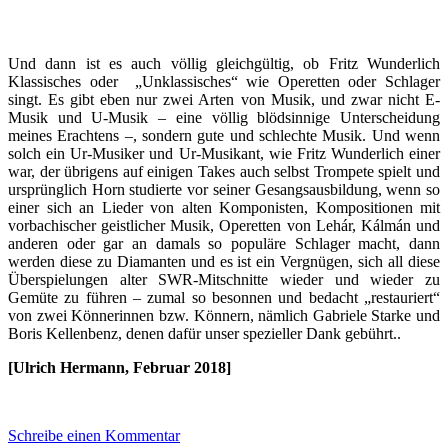
Und dann ist es auch völlig gleichgültig, ob Fritz Wunderlich
Klassisches oder „Unklassisches“ wie Operetten oder Schlager
singt. Es gibt eben nur zwei Arten von Musik, und zwar nicht E-
Musik und U-Musik – eine völlig blödsinnige Unterscheidung
meines Erachtens –, sondern gute und schlechte Musik. Und wenn
solch ein Ur-Musiker und Ur-Musikant, wie Fritz Wunderlich einer
war, der übrigens auf einigen Takes auch selbst Trompete spielt und
ursprünglich Horn studierte vor seiner Gesangsausbildung, wenn so
einer sich an Lieder von alten Komponisten, Kompositionen mit
vorbachischer geistlicher Musik, Operetten von Lehár, Kálmán und
anderen oder gar an damals so populäre Schlager macht, dann
werden diese zu Diamanten und es ist ein Vergnügen, sich all diese
Überspielungen alter SWR-Mitschnitte wieder und wieder zu
Gemüte zu führen – zumal so besonnen und bedacht „restauriert“
von zwei Könnerinnen bzw. Könnern, nämlich Gabriele Starke und
Boris Kellenbenz, denen dafür unser spezieller Dank gebührt..
[Ulrich Hermann, Februar 2018]
Schreibe einen Kommentar