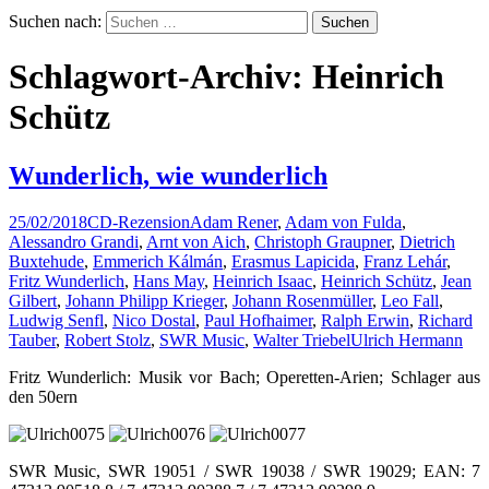
Suchen nach:
Schlagwort-Archiv: Heinrich
Schütz
Wunderlich, wie wunderlich
25/02/2018
CD-Rezension
Adam Rener
,
Adam von Fulda
,
Alessandro Grandi
,
Arnt von Aich
,
Christoph Graupner
,
Dietrich
Buxtehude
,
Emmerich Kálmán
,
Erasmus Lapicida
,
Franz Lehár
,
Fritz Wunderlich
,
Hans May
,
Heinrich Isaac
,
Heinrich Schütz
,
Jean
Gilbert
,
Johann Philipp Krieger
,
Johann Rosenmüller
,
Leo Fall
,
Ludwig Senfl
,
Nico Dostal
,
Paul Hofhaimer
,
Ralph Erwin
,
Richard
Tauber
,
Robert Stolz
,
SWR Music
,
Walter Triebel
Ulrich Hermann
Fritz Wunderlich: Musik vor Bach; Operetten-Arien; Schlager aus
den 50ern
SWR Music, SWR 19051 / SWR 19038 / SWR 19029; EAN: 7