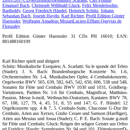
26/01/2017
CD-Rezension
Alessandro Scarlatti
,
Carl Philipp
Emanuel Bach
,
Christoph Willibald Gluck
,
Felix Mendelssohn-
Bartholdy
,
Georg Friedrich Händel
,
Heinrich Schütz
,
Johann
Sebastian Bach
,
Joseph Haydn
,
Karl Richter
,
Profil Edition Günter
Haenssler
,
Wolfgang Amadeus Mozart
Lucien-Efflam Queyras de
Flonzaley
Profil Edition Günter Haenssler 31 CDs PH 16010; EAN:
881488160109
Karl Richter spielt und dirigiert
Schütz: Musikalische Exequien; A. Scarlatti: Su le sponde del Tebro
(Stader); J. S. Bach: Brandenburgische Konzerte Nr. 1-6,
Orchestersuiten Nr. 1-4, Musikalisches Opfer, 4 Cembalokonzerte,
Orgelwerke BWV 565, 639, 582, 645, 542, 650, 606, 538 und 548,
Sonaten für Flöte und Cembalo BWV 1030 und 1031, Goldberg-
Variationen, Partiten Nr. 1-6 für Cembalo, Magnificat, Matthäus-
Passion, Messe h-moll, Weihnachts-Oratorium, Kantaten BWV 78,
67, 108, 127, 79, 4, 45, 51, 8, 55 und 147; G. F. Händel: 12
Orgelkonzerte opp. 4 & 7, 5. Cembalo-Suite, Chaconne G-Dur für
Cembalo, Arien aus Xerxes, Giulio Cesare und Samson (Haefliger),
Arien aus Messias und Josua (Stader); C. P. E. Bach: Sonate g-moll
für Flöte und Cembalo; Gluck: Reigen der seligen Geister aus Orfeo
ed Euridice; Haydn: Symphonien Nr. 94 und 101, FlötenkonzertD-