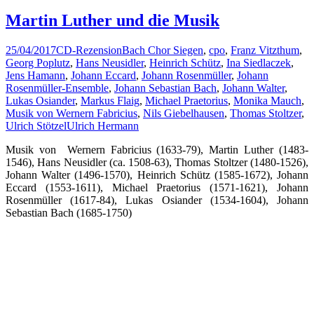
Martin Luther und die Musik
25/04/2017
CD-Rezension
Bach Chor Siegen
,
cpo
,
Franz Vitzthum
,
Georg Poplutz
,
Hans Neusidler
,
Heinrich Schütz
,
Ina Siedlaczek
,
Jens Hamann
,
Johann Eccard
,
Johann Rosenmüller
,
Johann
Rosenmüller-Ensemble
,
Johann Sebastian Bach
,
Johann Walter
,
Lukas Osiander
,
Markus Flaig
,
Michael Praetorius
,
Monika Mauch
,
Musik von Wernern Fabricius
,
Nils Giebelhausen
,
Thomas Stoltzer
,
Ulrich Stötzel
Ulrich Hermann
Musik von Wernern Fabricius (1633-79), Martin Luther (1483-
1546), Hans Neusidler (ca. 1508-63), Thomas Stoltzer (1480-1526),
Johann Walter (1496-1570), Heinrich Schütz (1585-1672), Johann
Eccard (1553-1611), Michael Praetorius (1571-1621), Johann
Rosenmüller (1617-84), Lukas Osiander (1534-1604), Johann
Sebastian Bach (1685-1750)