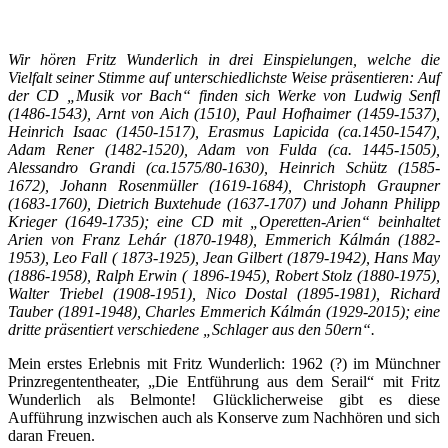
Wir hören Fritz Wunderlich in drei Einspielungen, welche die
Vielfalt seiner Stimme auf unterschiedlichste Weise präsentieren: Auf
der CD „Musik vor Bach“ finden sich Werke von Ludwig Senfl
(1486-1543), Arnt von Aich (1510), Paul Hofhaimer (1459-1537),
Heinrich Isaac (1450-1517), Erasmus Lapicida (ca.1450-1547),
Adam Rener (1482-1520), Adam von Fulda (ca. 1445-1505),
Alessandro Grandi (ca.1575/80-1630), Heinrich Schütz (1585-
1672), Johann Rosenmüller (1619-1684), Christoph Graupner
(1683-1760), Dietrich Buxtehude (1637-1707) und Johann Philipp
Krieger (1649-1735); eine CD mit „Operetten-Arien“ beinhaltet
Arien von Franz Lehár (1870-1948), Emmerich Kálmán (1882-
1953), Leo Fall ( 1873-1925), Jean Gilbert (1879-1942), Hans May
(1886-1958), Ralph Erwin ( 1896-1945), Robert Stolz (1880-1975),
Walter Triebel (1908-1951), Nico Dostal (1895-1981), Richard
Tauber (1891-1948), Charles Emmerich Kálmán (1929-2015); eine
dritte präsentiert verschiedene „Schlager aus den 50ern“.
Mein erstes Erlebnis mit Fritz Wunderlich: 1962 (?) im Münchner
Prinzregententheater, „Die Entführung aus dem Serail“ mit Fritz
Wunderlich als Belmonte! Glücklicherweise gibt es diese
Aufführung inzwischen auch als Konserve zum Nachhören und sich
daran Freuen.