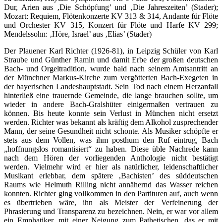
Dur, Arien aus ‚Die Schöpfung’ und ‚Die Jahreszeiten’ (Stader);
Mozart: Requiem, Flötenkonzerte KV 313 & 314, Andante für Flöte
und Orchester KV 315, Konzert für Flöte und Harfe KV 299;
Mendelssohn: ‚Höre, Israel’ aus ‚Elias’ (Stader)
Der Plauener Karl Richter (1926-81), in Leipzig Schüler von Karl
Straube und Günther Ramin und damit Erbe der großen deutschen
Bach- und Orgeltradition, wurde bald nach seinem Amtsantritt an
der Münchner Markus-Kirche zum vergötterten Bach-Exegeten in
der bayerischen Landeshauptstadt. Sein Tod nach einem Herzanfall
hinterließ eine trauernde Gemeinde, die lange brauchen sollte, um
wieder in andere Bach-Gralshüter einigermaßen vertrauen zu
können. Bis heute konnte sein Verlust in München nicht ersetzt
werden. Richter was bekannt als kräftig dem Alkohol zusprechender
Mann, der seine Gesundheit nicht schonte. Als Musiker schöpfte er
stets aus dem Vollen, was ihm posthum den Ruf eintrug, Bach
„hoffnungslos romantisiert“ zu haben. Diese üble Nachrede kann
nach dem Hören der vorliegenden Anthologie nicht bestätigt
werden. Vielmehr wird er hier als natürlicher, leidenschaftlicher
Musikant erlebbar, dem spätere ‚Bachisten’ des süddeutschen
Raums wie Helmuth Rilling nicht annähernd das Wasser reichen
konnten. Richter ging vollkommen in den Partituren auf, auch wenn
es übertrieben wäre, ihn als Meister der Verfeinerung der
Phrasierung und Transparenz zu bezeichnen. Nein, er war vor allem
ein Emphatiker, mit einer Neigung zum Pathetischen, das er mit