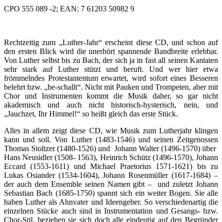
CPO 555 089 -2; EAN: 7 61203 50982 9
Rechtzeitig zum „Luther-Jahr“ erscheint diese CD, und schon auf
den ersten Blick wird die unerhört spannende Bandbreite erlebbar.
Von Luther selbst bis zu Bach, der sich ja in fast all seinen Kantaten
sehr stark auf Luther stützt und beruft. Und wer hier etwa
frömmelndes Protestantentum erwartet, wird sofort eines Besseren
belehrt bzw. „be-schallt“. Nicht mit Pauken und Trompeten, aber mit
Chor und Instrumenten kommt die Musik daher, so gar nicht
akademisch und auch nicht historisch-hysterisch, nein, und
„Jauchzet, Ihr Himmel!“ so heißt gleich das erste Stück.
Alles in allem zeigt diese CD, wie Musik zum Lutherjahr klingen
kann und soll. Von Luther (1483-1546) und seinen Zeitgenossen
Thomas Stoltzer (1480-1526) und Johann Walter (1496-1570) über
Hans Neusidler (1508- 1563), Heinrich Schütz (1496-1570), Johann
Eccard (1553-1611) und Michael Praetorius 1571-1621) bis zu
Lukas Osiander (1534-1604), Johann Rosenmüller (1617-1684) –
der auch dem Ensemble seinen Namen gibt – und zuletzt Johann
Sebastian Bach (1685-1750) spannt sich ein weiter Bogen. Sie alle
haben Luther als Ahnvater und Ideengeber. So verschiedenartig die
einzelnen Stücke auch sind in Instrumentation und Gesangs- bzw.
Chor-Stil, beziehen sie sich doch alle eindeutig auf den Begründer