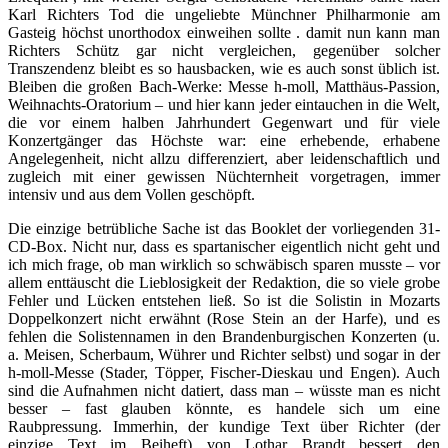
Karl Richters Tod die ungeliebte Münchner Philharmonie am
Gasteig höchst unorthodox einweihen sollte . damit nun kann man
Richters Schütz gar nicht vergleichen, gegenüber solcher
Transzendenz bleibt es so hausbacken, wie es auch sonst üblich ist.
Bleiben die großen Bach-Werke: Messe h-moll, Matthäus-Passion,
Weihnachts-Oratorium – und hier kann jeder eintauchen in die Welt,
die vor einem halben Jahrhundert Gegenwart und für viele
Konzertgänger das Höchste war: eine erhebende, erhabene
Angelegenheit, nicht allzu differenziert, aber leidenschaftlich und
zugleich mit einer gewissen Nüchternheit vorgetragen, immer
intensiv und aus dem Vollen geschöpft.
Die einzige betrübliche Sache ist das Booklet der vorliegenden 31-
CD-Box. Nicht nur, dass es spartanischer eigentlich nicht geht und
ich mich frage, ob man wirklich so schwäbisch sparen musste – vor
allem enttäuscht die Lieblosigkeit der Redaktion, die so viele grobe
Fehler und Lücken entstehen ließ. So ist die Solistin in Mozarts
Doppelkonzert nicht erwähnt (Rose Stein an der Harfe), und es
fehlen die Solistennamen in den Brandenburgischen Konzerten (u.
a. Meisen, Scherbaum, Wührer und Richter selbst) und sogar in der
h-moll-Messe (Stader, Töpper, Fischer-Dieskau und Engen). Auch
sind die Aufnahmen nicht datiert, dass man – wüsste man es nicht
besser – fast glauben könnte, es handele sich um eine
Raubpressung. Immerhin, der kundige Text über Richter (der
einzige Text im Beiheft) von Lothar Brandt bessert den