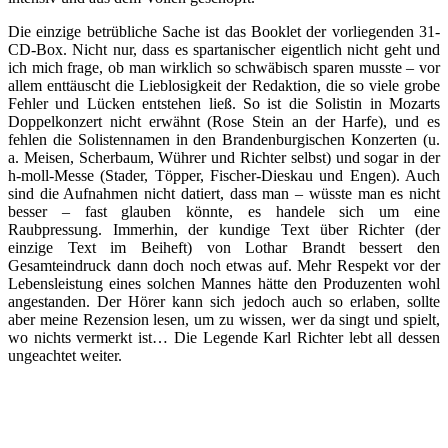
Die einzige betrübliche Sache ist das Booklet der vorliegenden 31-
CD-Box. Nicht nur, dass es spartanischer eigentlich nicht geht und
ich mich frage, ob man wirklich so schwäbisch sparen musste – vor
allem enttäuscht die Lieblosigkeit der Redaktion, die so viele grobe
Fehler und Lücken entstehen ließ. So ist die Solistin in Mozarts
Doppelkonzert nicht erwähnt (Rose Stein an der Harfe), und es
fehlen die Solistennamen in den Brandenburgischen Konzerten (u.
a. Meisen, Scherbaum, Wührer und Richter selbst) und sogar in der
h-moll-Messe (Stader, Töpper, Fischer-Dieskau und Engen). Auch
sind die Aufnahmen nicht datiert, dass man – wüsste man es nicht
besser – fast glauben könnte, es handele sich um eine
Raubpressung. Immerhin, der kundige Text über Richter (der
einzige Text im Beiheft) von Lothar Brandt bessert den
Gesamteindruck dann doch noch etwas auf. Mehr Respekt vor der
Lebensleistung eines solchen Mannes hätte den Produzenten wohl
angestanden. Der Hörer kann sich jedoch auch so erlaben, sollte
aber meine Rezension lesen, um zu wissen, wer da singt und spielt,
wo nichts vermerkt ist… Die Legende Karl Richter lebt all dessen
ungeachtet weiter.