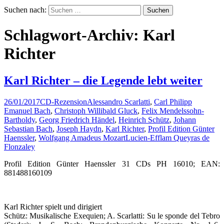
Suchen nach:
Schlagwort-Archiv: Karl
Richter
Karl Richter – die Legende lebt weiter
26/01/2017
CD-Rezension
Alessandro Scarlatti
,
Carl Philipp
Emanuel Bach
,
Christoph Willibald Gluck
,
Felix Mendelssohn-
Bartholdy
,
Georg Friedrich Händel
,
Heinrich Schütz
,
Johann
Sebastian Bach
,
Joseph Haydn
,
Karl Richter
,
Profil Edition Günter
Haenssler
,
Wolfgang Amadeus Mozart
Lucien-Efflam Queyras de
Flonzaley
Profil Edition Günter Haenssler 31 CDs PH 16010; EAN:
881488160109
Karl Richter spielt und dirigiert
Schütz: Musikalische Exequien; A. Scarlatti: Su le sponde del Tebro