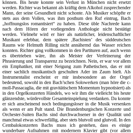
können. Bis heute konnte sein Verlust in München nicht ersetzt
werden. Richter was bekannt als kräftig dem Alkohol zusprechender
Mann, der seine Gesundheit nicht schonte. Als Musiker schöpfte er
stets aus dem Vollen, was ihm posthum den Ruf eintrug, Bach
„hoffnungslos romantisiert“ zu haben. Diese üble Nachrede kann
nach dem Hören der vorliegenden Anthologie nicht bestätigt
werden. Vielmehr wird er hier als natürlicher, leidenschaftlicher
Musikant erlebbar, dem spätere ‚Bachisten’ des süddeutschen
Raums wie Helmuth Rilling nicht annähernd das Wasser reichen
konnten. Richter ging vollkommen in den Partituren auf, auch wenn
es übertrieben wäre, ihn als Meister der Verfeinerung der
Phrasierung und Transparenz zu bezeichnen. Nein, er war vor allem
ein Emphatiker, mit einer Neigung zum Pathetischen, das er mit
einer sachlich musikantisch geschulten Ader im Zaum hielt. Als
Instrumentalist erscheint er mir insbesondere an der Orgel
bedeutend, sowohl in den Bach’schen Solowerken (man höre die c-
moll-Passacaglia, die mit gravitätischem Momentum hypnotisiert) als
in den Orgelkonzerten Händels, wo wir ihm die vielleicht bis heute
glänzendste, würdevollste Gesamteinspielung verdanken. Da konnte
er sich anscheinend noch bedingungsloser in die Musik versenken
als wenn er am Pult stand. Die Brandenburgischen Konzerte und
Orchester-Suiten Bachs sind durchwachsener in der Qualität und
manchmal etwas schwerfällig, aber stets blutvoll und glutvoll. In den
Cembalokonzerten Bachs muss ich gestehen, dass es einige
wunderbare Aufnahmen mit modernem Klavier gibt (vor allem