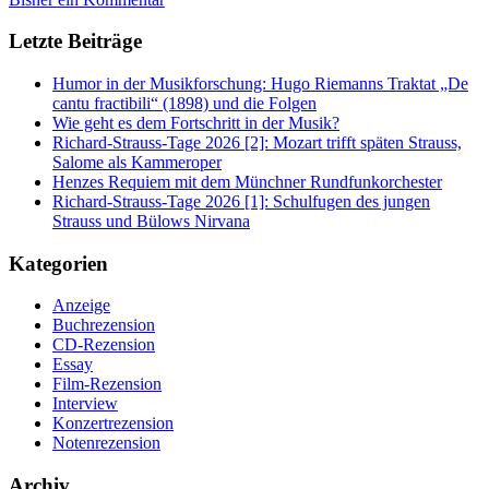
Letzte Beiträge
Humor in der Musikforschung: Hugo Riemanns Traktat „De
cantu fractibili“ (1898) und die Folgen
Wie geht es dem Fortschritt in der Musik?
Richard-Strauss-Tage 2026 [2]: Mozart trifft späten Strauss,
Salome als Kammeroper
Henzes Requiem mit dem Münchner Rundfunkorchester
Richard-Strauss-Tage 2026 [1]: Schulfugen des jungen
Strauss und Bülows Nirvana
Kategorien
Anzeige
Buchrezension
CD-Rezension
Essay
Film-Rezension
Interview
Konzertrezension
Notenrezension
Archiv