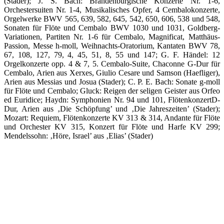
(Stader); J. S. Bach: Brandenburgische Konzerte Nr. 1-6,
Orchestersuiten Nr. 1-4, Musikalisches Opfer, 4 Cembalokonzerte,
Orgelwerke BWV 565, 639, 582, 645, 542, 650, 606, 538 und 548,
Sonaten für Flöte und Cembalo BWV 1030 und 1031, Goldberg-
Variationen, Partiten Nr. 1-6 für Cembalo, Magnificat, Matthäus-
Passion, Messe h-moll, Weihnachts-Oratorium, Kantaten BWV 78,
67, 108, 127, 79, 4, 45, 51, 8, 55 und 147; G. F. Händel: 12
Orgelkonzerte opp. 4 & 7, 5. Cembalo-Suite, Chaconne G-Dur für
Cembalo, Arien aus Xerxes, Giulio Cesare und Samson (Haefliger),
Arien aus Messias und Josua (Stader); C. P. E. Bach: Sonate g-moll
für Flöte und Cembalo; Gluck: Reigen der seligen Geister aus Orfeo
ed Euridice; Haydn: Symphonien Nr. 94 und 101, FlötenkonzertD-
Dur, Arien aus ‚Die Schöpfung’ und ‚Die Jahreszeiten’ (Stader);
Mozart: Requiem, Flötenkonzerte KV 313 & 314, Andante für Flöte
und Orchester KV 315, Konzert für Flöte und Harfe KV 299;
Mendelssohn: ‚Höre, Israel’ aus ‚Elias’ (Stader)