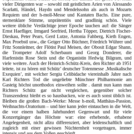
vieler Dirigenten war – sowohl mit geistlichen Arien von Alessando
Scarlatti, Händel, Haydn und Mendelssohn als auch in Mozarts
Requiem und der h-moll-Messe und Kantaten Bachs. Eine pure,
sternenklare Stimme, unprätentiös und gradlinig schön. Viele
weitere übliche Verdächtige jener Epoche tauchen auf: die Sänger
Ernst Haefliger, Irmgard Seefried, Hertha Töpper, Dietrich Fischer-
Dieskau, Peter Pears, Gerd Lutze, Antonia Fahberg, Kieth Engen,
Max Proebstl usw., die Geiger Otto Büchner, Friedrich Wührer und
Fritz Sonnleitner, der Flötist Paul Meisen, der Obosit Edgar Shann,
die Trompeter Adolf Scherbaum und Georg Donderer, die
Harfenistin Rose Stein und die Organistin Hedwig Bilgram, und
viele weitere. Auch der Heinrich-Schütz-Kreis, den Richter ab 1951
leitete, ist zu hören mit Schütz’ deutscher Totenmesse ‚Musikalische
Exequien’, mit welcher Sergiu Celibidache viereinhalb Jahre nach
Karl Richters Tod die ungeliebte Münchner Philharmonie am
Gasteig höchst unorthodox einweihen sollte . damit nun kann man
Richters Schütz gar nicht vergleichen, gegenüber solcher
Transzendenz bleibt es so hausbacken, wie es auch sonst üblich ist.
Bleiben die großen Bach-Werke: Messe h-moll, Matthäus-Passion,
Weihnachts-Oratorium – und hier kann jeder eintauchen in die Welt,
die vor einem halben Jahrhundert Gegenwart und für viele
Konzertgänger das Höchste war: eine erhebende, erhabene
Angelegenheit, nicht allzu differenziert, aber leidenschaftlich und
zugleich mit einer gewissen Nüchternheit vorgetragen, immer
intensiv und aus dem Vollen geschöpft.