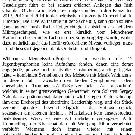
Gastdirigent führt er bei seinem erklärten Anliegen das Irish
Chamber Orchestra ins Feld, live mitgeschnitten in drei Konzerten
2012, 2013 und 2014 in der heimischen University Concert Hall in
Limerick. Die Live-Aufnahme tut der Sache gut, kann doch so eine
ganz andere musikalische Folgerichtigkeit entstehen als bei dem
Mikrogeschnipsel, wie es erst kürzlich vom Münchener
Kammerorchester unter Liebreich bei Sony vorgelegt wurde, wobei
dazu natürlich auch das hierfür erforderliche Niveau vorliegen muss
– und dieses ist gegeben, dank Orchester und Dirigent.
Widmanns Mendelssohn-Projekt – in welchem die 12
Jugendsymphonien keine Aufnahme fanden, denen eine derart
engagierte, präzise und freudvolle Einstudierung auch gut getan
hätte – kombiniert Symphonien des Meisters mit Musik Widmanns,
in diesem Fall – zwischen den beiden Symphonien – dem
aberwitzigen Trompeten-(Anti)-Konzertstück ‚Ad absurdum’,
welches in seiner grenzwertigen Gehetztheit vom Solisten Sergey
Nakariakov phänomenal dargeboten wird. Gegen Ende schnappt
ihm eine Drehorgel das überdrehte Leadership weg, und das Stück
verendet geradezu bewusst kläglich – der Virtuose erstickt
sozusagen am eigenen Irrsinn… Musikalisch kein ausgesprochen
bedeutsames Werk, so eine Art mehrfach verlängerter Anti-
Hummelflug, der Khatschaturian mit Wolfgang Rihm verheiratet,
verblüfft Widmann doch immer wieder mit seinen
hakenschlagenden Kapriolen und mit einem ins Leere laufenden