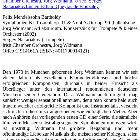
Chamber Orchestra
,
Jörg Widmann
,
Orfeo
,
Sergey
Nakariakov
Lucien-Efflam Queyras de Flonzaley
Felix Mendelssohn Bartholdy
Symphonien Nr. 1 c-moll op. 11 & Nr. 4 A-Dur op. 90 ‚Italienische’
Jörg Widmann: Ad absurdum. Konzertstück für Trompete & kleines
Orchester (2002)
Sergey Nakariakov (Trompete)
Irish Chamber Orchestra, Jörg Widmann
Orfeo C 914161A (ISBN: 4011790914121)
Den 1973 in München geborenen Jörg Widmann kennen wir seit
vielen Jahren als exzellenten Klarinettenvirtuosen und höchst
erfolgreichen Komponisten, durchaus in beider Hinsicht als
Überflieger unter den international renommierten deutschen
Musikern seiner Generation. Dass Widmann auch dirigiert, mag
zunächst weniger sensationell anmuten, denn man könnte bald auch
fragen: welcher erfolgreiche Komponist und Instrumentalist versucht
sich nicht in diesem so angesehenen wie einträglichen Metier. Aber
nach Anhören der vorliegenden ersten CD einer Serie, die sämtliche
fünf vom Meister selbst abgesegneten Symphonien umfassen wird,
ist unstrittig: Widmann hat größere Begabung und mehr
offenkundige Liebe zur Musik als die meisten seiner Kollegen, seien
sie nun ursprünglich Komponisten oder Instrumentalisten. Als erster