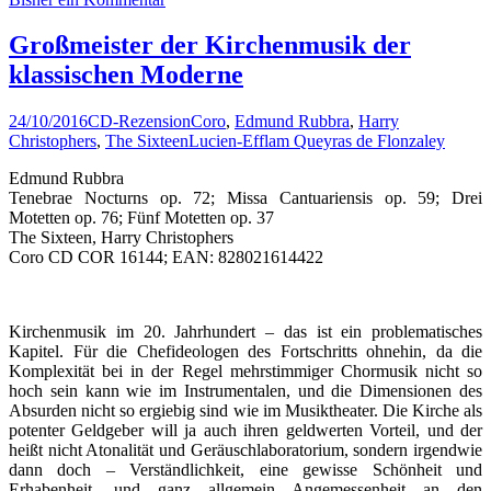
Großmeister der Kirchenmusik der
klassischen Moderne
24/10/2016
CD-Rezension
Coro
,
Edmund Rubbra
,
Harry
Christophers
,
The Sixteen
Lucien-Efflam Queyras de Flonzaley
Edmund Rubbra
Tenebrae Nocturns op. 72; Missa Cantuariensis op. 59; Drei
Motetten op. 76; Fünf Motetten op. 37
The Sixteen, Harry Christophers
Coro CD COR 16144; EAN: 828021614422
Kirchenmusik im 20. Jahrhundert – das ist ein problematisches
Kapitel. Für die Chefideologen des Fortschritts ohnehin, da die
Komplexität bei in der Regel mehrstimmiger Chormusik nicht so
hoch sein kann wie im Instrumentalen, und die Dimensionen des
Absurden nicht so ergiebig sind wie im Musiktheater. Die Kirche als
potenter Geldgeber will ja auch ihren geldwerten Vorteil, und der
heißt nicht Atonalität und Geräuschlaboratorium, sondern irgendwie
dann doch – Verständlichkeit, eine gewisse Schönheit und
Erhabenheit, und ganz allgemein Angemessenheit an den