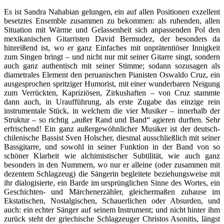
Es ist Sandra Nahabian gelungen, ein auf allen Positionen exzellent
besetztes Ensemble zusammen zu bekommen: als ruhenden, allen
Situation mit Wärme und Gelassenheit sich anpassenden Pol den
mexikanischen Gitarristen David Bermudez, der besonders da
hinreißend ist, wo er ganz Einfaches mit unprätentiöser Innigkeit
zum Singen bringt – und nicht nur mit seiner Gitarre singt, sondern
auch ganz authentisch mit seiner Stimme; sodann sozusagen als
diametrales Element den peruanischen Pianisten Oswaldo Cruz, ein
ausgesprochen spritziger Humorist, mit einer wunderbaren Neigung
zum Verrückten, Kapriziösen, Zirkushaften – von Cruz stammte
dann auch, in Uraufführung, als erste Zugabe das einzige rein
instrumentale Stück, in welchem die vier Musiker – innerhalb der
Struktur – so richtig „außer Rand und Band“ agieren durften. Sehr
erfrischend! Ein ganz außergewöhnlicher Musiker ist der deutsch-
chilenische Bassist Sven Holscher, diesmal ausschließlich mit seiner
Bassgitarre, und sowohl in seiner Funktion in der Band von so
schöner Klarheit wie alchimistischer Subtilität, wie auch ganz
besonders in den Nummern, wo nur er alleine (oder zusammen mit
dezentem Schlagzeug) die Sängerin begleitete beziehungsweise mit
ihr dialogisierte, ein Barde im ursprünglichen Sinne des Wortes, ein
Geschichten- und Märchenerzähler, gleichermaßen zuhause im
Ekstatischen, Nostalgischen, Schauerlichen oder Absurden, und
auch: ein echter Sänger auf seinem Instrument; und nicht hinter ihm
zurück steht der griechische Schlagzeuger Christos Asonitis, längst