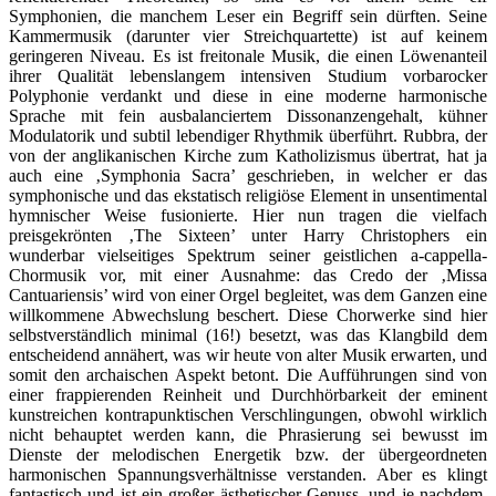
Symphonien, die manchem Leser ein Begriff sein dürften. Seine
Kammermusik (darunter vier Streichquartette) ist auf keinem
geringeren Niveau. Es ist freitonale Musik, die einen Löwenanteil
ihrer Qualität lebenslangem intensiven Studium vorbarocker
Polyphonie verdankt und diese in eine moderne harmonische
Sprache mit fein ausbalanciertem Dissonanzengehalt, kühner
Modulatorik und subtil lebendiger Rhythmik überführt. Rubbra, der
von der anglikanischen Kirche zum Katholizismus übertrat, hat ja
auch eine ‚Symphonia Sacra’ geschrieben, in welcher er das
symphonische und das ekstatisch religiöse Element in unsentimental
hymnischer Weise fusionierte. Hier nun tragen die vielfach
preisgekrönten ‚The Sixteen’ unter Harry Christophers ein
wunderbar vielseitiges Spektrum seiner geistlichen a-cappella-
Chormusik vor, mit einer Ausnahme: das Credo der ‚Missa
Cantuariensis’ wird von einer Orgel begleitet, was dem Ganzen eine
willkommene Abwechslung beschert. Diese Chorwerke sind hier
selbstverständlich minimal (16!) besetzt, was das Klangbild dem
entscheidend annähert, was wir heute von alter Musik erwarten, und
somit den archaischen Aspekt betont. Die Aufführungen sind von
einer frappierenden Reinheit und Durchhörbarkeit der eminent
kunstreichen kontrapunktischen Verschlingungen, obwohl wirklich
nicht behauptet werden kann, die Phrasierung sei bewusst im
Dienste der melodischen Energetik bzw. der übergeordneten
harmonischen Spannungsverhältnisse verstanden. Aber es klingt
fantastisch und ist ein großer ästhetischer Genuss, und je nachdem,