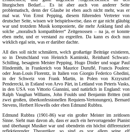
liturgischen Bedarf… Es ist aber auch von anderer Seite
problematisch, denn der Glaube ist eben auch nicht mehr, was er
mal war. Von Ernst Pepping, diesem führenden Vertreter von
deutscher Seite, wissen wir beispielsweise, dass er gar nicht gläubig
war und trotzdem Musik komponierte, die mehr Anklang fand als
solche „moralisch kompatiblerer“ Zeitgenossen – na ja, er konnte
eben mehr, und er verstand zu ergreifen. Da kann es doch nun
wirklich egal sein, was er darüber dachte.
All dies soll nicht schmälern, welch großartige Beiträge existieren,
so in Deutschland von Heinrich Kaminski, Reinhard Schwarz-
Schilling, besagtem Meister Pepping, Hugo Distler und sogar Paul
Hindemith, in Frankreich von Maurice Duruflé, Francis Poulenc
oder Jean-Louis Florentz, in Italien von Giorgio Federico Ghedini,
in der Schweiz von Frank Martin, in Polen von Krzysztof
Penderecki, in Estland von Arvo Pärt, in Lettland von Peteris Vasks,
in den USA von Vittorio Giannini, und natürlich in England: von
Ralph Vaughan Williams, John Foulds und Benjamin Britten (mit
zwei großen, überkonfessionellen Requiem-Vertonungen), Bernard
Stevens, Herbert Howells oder eben Edmund Rubbra.
Edmund Rubbra (1901-86) war ein großer Meister im zeitlosen
Sinne. Sieht man davon ab, dass er auch ein hervorragender Pianist
und überhaupt Musiker war und obendrein ein höchst differenziert
reflektierender Theoretiker, so sind es vor allem seine elf