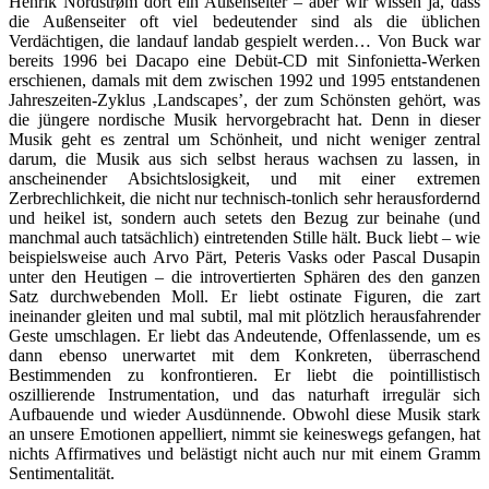
Henrik Nordstrøm dort ein Außenseiter – aber wir wissen ja, dass
die Außenseiter oft viel bedeutender sind als die üblichen
Verdächtigen, die landauf landab gespielt werden… Von Buck war
bereits 1996 bei Dacapo eine Debüt-CD mit Sinfonietta-Werken
erschienen, damals mit dem zwischen 1992 und 1995 entstandenen
Jahreszeiten-Zyklus ‚Landscapes’, der zum Schönsten gehört, was
die jüngere nordische Musik hervorgebracht hat. Denn in dieser
Musik geht es zentral um Schönheit, und nicht weniger zentral
darum, die Musik aus sich selbst heraus wachsen zu lassen, in
anscheinender Absichtslosigkeit, und mit einer extremen
Zerbrechlichkeit, die nicht nur technisch-tonlich sehr herausfordernd
und heikel ist, sondern auch setets den Bezug zur beinahe (und
manchmal auch tatsächlich) eintretenden Stille hält. Buck liebt – wie
beispielsweise auch Arvo Pärt, Peteris Vasks oder Pascal Dusapin
unter den Heutigen – die introvertierten Sphären des den ganzen
Satz durchwebenden Moll. Er liebt ostinate Figuren, die zart
ineinander gleiten und mal subtil, mal mit plötzlich herausfahrender
Geste umschlagen. Er liebt das Andeutende, Offenlassende, um es
dann ebenso unerwartet mit dem Konkreten, überraschend
Bestimmenden zu konfrontieren. Er liebt die pointillistisch
oszillierende Instrumentation, und das naturhaft irregulär sich
Aufbauende und wieder Ausdünnende. Obwohl diese Musik stark
an unsere Emotionen appelliert, nimmt sie keineswegs gefangen, hat
nichts Affirmatives und belästigt nicht auch nur mit einem Gramm
Sentimentalität.