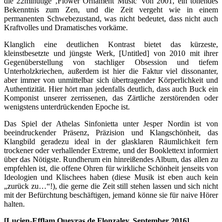
die 22minütige ‚Flower Ornament Music’ von 2001, ein tönendes
Bekenntnis zum Zen, und die Zeit vergeht wie in einem
permanenten Schwebezustand, was nicht bedeutet, dass nicht auch
Kraftvolles und Dramatisches vorkäme.
Klanglich eine deutlichen Kontrast bietet das kürzeste,
kleinstbesetzte und jüngste Werk, [Untitled] von 2010 mit ihrer
Gegenüberstellung von stachliger Obsession und tiefem
Unterholzkriechen, außerdem ist hier die Faktur viel dissonanter,
aber immer von unmittelbar sich übertragender Körperlichkeit und
Authentizität. Hier hört man jedenfalls deutlich, dass auch Buck ein
Komponist unserer zerrissenen, das Zärtliche zerstörenden oder
wenigstens unterdrückenden Epoche ist.
Das Spiel der Athelas Sinfonietta unter Jesper Nordin ist von
beeindruckender Präsenz, Präzision und Klangschönheit, das
Klangbild geradezu ideal in der glasklaren Räumlichkeit fern
trockener oder verhallender Extreme, und der Booklettext informiert
über das Nötigste. Rundherum ein hinreißendes Album, das allen zu
empfehlen ist, die offene Ohren für wirkliche Schönheit jenseits von
Ideologien und Klischees haben (diese Musik ist eben auch kein
„zurück zu…“!), die gerne die Zeit still stehen lassen und sich nicht
mit der Befürchtung beschäftigen, jemand könne sie für naive Hörer
halten.
[Lucien-Efflam Queyras de Flonzaley, September 2016]