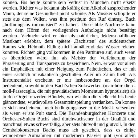
können. Bis heute konnte sein Verlust in München nicht ersetzt
werden. Richter was bekannt als kräftig dem Alkohol zusprechender
Mann, der seine Gesundheit nicht schonte. Als Musiker schöpfte er
stets aus dem Vollen, was ihm posthum den Ruf eintrug, Bach
„hoffnungslos romantisiert“ zu haben. Diese üble Nachrede kann
nach dem Hören der vorliegenden Anthologie nicht bestätigt
werden. Vielmehr wird er hier als natürlicher, leidenschaftlicher
Musikant erlebbar, dem spätere ‚Bachisten’ des süddeutschen
Raums wie Helmuth Rilling nicht annähernd das Wasser reichen
konnten. Richter ging vollkommen in den Partituren auf, auch wenn
es übertrieben wäre, ihn als Meister der Verfeinerung der
Phrasierung und Transparenz zu bezeichnen. Nein, er war vor allem
ein Emphatiker, mit einer Neigung zum Pathetischen, das er mit
einer sachlich musikantisch geschulten Ader im Zaum hielt. Als
Instrumentalist erscheint er mir insbesondere an der Orgel
bedeutend, sowohl in den Bach’schen Solowerken (man höre die c-
moll-Passacaglia, die mit gravitätischem Momentum hypnotisiert) als
in den Orgelkonzerten Händels, wo wir ihm die vielleicht bis heute
glänzendste, würdevollste Gesamteinspielung verdanken. Da konnte
er sich anscheinend noch bedingungsloser in die Musik versenken
als wenn er am Pult stand. Die Brandenburgischen Konzerte und
Orchester-Suiten Bachs sind durchwachsener in der Qualität und
manchmal etwas schwerfällig, aber stets blutvoll und glutvoll. In den
Cembalokonzerten Bachs muss ich gestehen, dass es einige
wunderbare Aufnahmen mit modernem Klavier gibt (vor allem