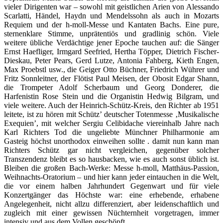
vieler Dirigenten war – sowohl mit geistlichen Arien von Alessando
Scarlatti, Händel, Haydn und Mendelssohn als auch in Mozarts
Requiem und der h-moll-Messe und Kantaten Bachs. Eine pure,
sternenklare Stimme, unprätentiös und gradlinig schön. Viele
weitere übliche Verdächtige jener Epoche tauchen auf: die Sänger
Ernst Haefliger, Irmgard Seefried, Hertha Töpper, Dietrich Fischer-
Dieskau, Peter Pears, Gerd Lutze, Antonia Fahberg, Kieth Engen,
Max Proebstl usw., die Geiger Otto Büchner, Friedrich Wührer und
Fritz Sonnleitner, der Flötist Paul Meisen, der Obosit Edgar Shann,
die Trompeter Adolf Scherbaum und Georg Donderer, die
Harfenistin Rose Stein und die Organistin Hedwig Bilgram, und
viele weitere. Auch der Heinrich-Schütz-Kreis, den Richter ab 1951
leitete, ist zu hören mit Schütz’ deutscher Totenmesse ‚Musikalische
Exequien’, mit welcher Sergiu Celibidache viereinhalb Jahre nach
Karl Richters Tod die ungeliebte Münchner Philharmonie am
Gasteig höchst unorthodox einweihen sollte . damit nun kann man
Richters Schütz gar nicht vergleichen, gegenüber solcher
Transzendenz bleibt es so hausbacken, wie es auch sonst üblich ist.
Bleiben die großen Bach-Werke: Messe h-moll, Matthäus-Passion,
Weihnachts-Oratorium – und hier kann jeder eintauchen in die Welt,
die vor einem halben Jahrhundert Gegenwart und für viele
Konzertgänger das Höchste war: eine erhebende, erhabene
Angelegenheit, nicht allzu differenziert, aber leidenschaftlich und
zugleich mit einer gewissen Nüchternheit vorgetragen, immer
intensiv und aus dem Vollen geschöpft.