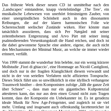
Das früheste Werk dieser neuen CD ist unmittelbar nach den
‚Landscapes’ entstandene, knapp viertelstündige ‚The Tree’, ein
musikalische Lebewesen von unerhört feinsinnigem Zauber, von
einer unergründlichen Schönheit auch in den dissonanten
Reibungen, die auf der klaren harmonischen Folie wie
Scherenschnitt seelischer Zustände wirken. Hier könnte man
tatsächlich assoziieren, dass sich Per Nørgård mit seiner
zeitenthobenen Entgrenzung und Arvo Pärt mit seiner innig
psalmodierenden Versenkungskraft die Hand reichen, und doch ist
die dabei gewonnene Sprache eine andere, eigene, die auch nicht
den Mechanismen der Minimal Music, an welche sie immer wieder
erinnert, verfällt.
Von 1999 stammt die wunderbar fein belebte, nur ein wenig kürzere
Mollstudie ‚Fiori di ghiaccio’, eine Hommage an Nicolò Castiglioni,
und doch nur in der fragilen Klanglichkeit diesem verwandt und
nicht in der von seriellen Verfahren nicht affizierten Tonsprache.
Dieses Stück führt uns so unwillkürlich in eine idyllisch verhangene
Traumwelt hinüber – dem Komponisten zufolge „fällt die ganze Zeit
über Schnee“ –, dass man nur ein gigantisches Kultpotenzial
attestieren kann, das nur aus dem einen Grund nicht zum Tragen
kommt, dass der Komponist ein Unbekannter ist. Es ist geradezu
ideale Musik für New Age-Feingeister, und zugleich ist sie viel
mehr. Umfang und insgesamt auch offenkundig facettenreicher ist