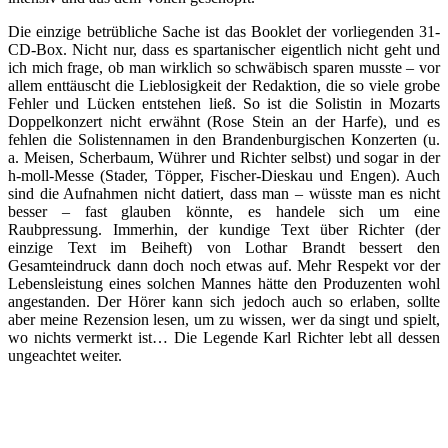
Die einzige betrübliche Sache ist das Booklet der vorliegenden 31-
CD-Box. Nicht nur, dass es spartanischer eigentlich nicht geht und
ich mich frage, ob man wirklich so schwäbisch sparen musste – vor
allem enttäuscht die Lieblosigkeit der Redaktion, die so viele grobe
Fehler und Lücken entstehen ließ. So ist die Solistin in Mozarts
Doppelkonzert nicht erwähnt (Rose Stein an der Harfe), und es
fehlen die Solistennamen in den Brandenburgischen Konzerten (u.
a. Meisen, Scherbaum, Wührer und Richter selbst) und sogar in der
h-moll-Messe (Stader, Töpper, Fischer-Dieskau und Engen). Auch
sind die Aufnahmen nicht datiert, dass man – wüsste man es nicht
besser – fast glauben könnte, es handele sich um eine
Raubpressung. Immerhin, der kundige Text über Richter (der
einzige Text im Beiheft) von Lothar Brandt bessert den
Gesamteindruck dann doch noch etwas auf. Mehr Respekt vor der
Lebensleistung eines solchen Mannes hätte den Produzenten wohl
angestanden. Der Hörer kann sich jedoch auch so erlaben, sollte
aber meine Rezension lesen, um zu wissen, wer da singt und spielt,
wo nichts vermerkt ist… Die Legende Karl Richter lebt all dessen
ungeachtet weiter.