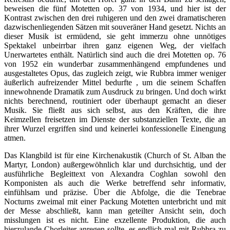
beweisen die fünf Motetten op. 37 von 1934, und hier ist der
Kontrast zwischen den drei ruhigeren und den zwei dramatischeren
dazwischenliegenden Sätzen mit souveräner Hand gesetzt. Nichts an
dieser Musik ist ermüdend, sie geht immerzu ohne unnötiges
Spektakel unbeirrbar ihren ganz eigenen Weg, der vielfach
Unerwartetes enthält. Natürlich sind auch die drei Motetten op. 76
von 1952 ein wunderbar zusammenhängend empfundenes und
ausgestaltetes Opus, das zugleich zeigt, wie Rubbra immer weniger
äußerlich aufreizender Mittel bedurfte , um die seinem Schaffen
innewohnende Dramatik zum Ausdruck zu bringen. Und doch wirkt
nichts berechnend, routiniert oder überhaupt gemacht an dieser
Musik. Sie fließt aus sich selbst, aus den Kräften, die ihre
Keimzellen freisetzen im Dienste der substanziellen Texte, die an
ihrer Wurzel ergriffen sind und keinerlei konfessionelle Einengung
atmen.
Das Klangbild ist für eine Kirchenakustik (Church of St. Alban the
Martyr, London) außergewöhnlich klar und durchsichtig, und der
ausführliche Begleittext von Alexandra Coghlan sowohl den
Komponisten als auch die Werke betreffend sehr informativ,
einfühlsam und präzise. Über die Abfolge, die die Tenebrae
Nocturns zweimal mit einer Packung Motetten unterbricht und mit
der Messe abschließt, kann man geteilter Ansicht sein, doch
misslungen ist es nicht. Eine exzellente Produktion, die auch
hierzulande Chorleiter anregen sollte, es endlich mal mit Rubbra zu