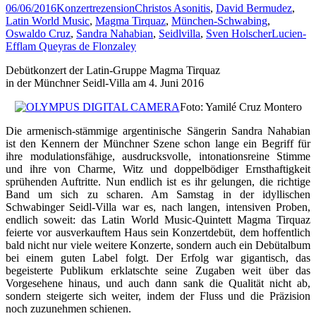
06/06/2016
Konzertrezension
Christos Asonitis
,
David Bermudez
,
Latin World Music
,
Magma Tirquaz
,
München-Schwabing
,
Oswaldo Cruz
,
Sandra Nahabian
,
Seidlvilla
,
Sven Holscher
Lucien-
Efflam Queyras de Flonzaley
Debütkonzert der Latin-Gruppe Magma Tirquaz
in der Münchner Seidl-Villa am 4. Juni 2016
Foto: Yamilé Cruz Montero
Die armenisch-stämmige argentinische Sängerin Sandra Nahabian
ist den Kennern der Münchner Szene schon lange ein Begriff für
ihre modulationsfähige, ausdrucksvolle, intonationsreine Stimme
und ihre von Charme, Witz und doppelbödiger Ernsthaftigkeit
sprühenden Auftritte. Nun endlich ist es ihr gelungen, die richtige
Band um sich zu scharen. Am Samstag in der idyllischen
Schwabinger Seidl-Villa war es, nach langen, intensiven Proben,
endlich soweit: das Latin World Music-Quintett Magma Tirquaz
feierte vor ausverkauftem Haus sein Konzertdebüt, dem hoffentlich
bald nicht nur viele weitere Konzerte, sondern auch ein Debütalbum
bei einem guten Label folgt. Der Erfolg war gigantisch, das
begeisterte Publikum erklatschte seine Zugaben weit über das
Vorgesehene hinaus, und auch dann sank die Qualität nicht ab,
sondern steigerte sich weiter, indem der Fluss und die Präzision
noch zuzunehmen schienen.