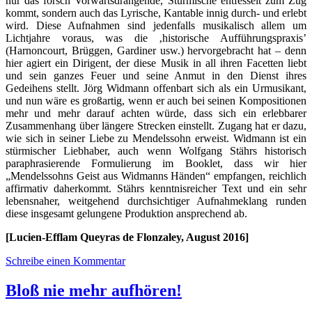
nur das forsch Vorwärtsdrängende, Stürmische entfesselt zum Zug
kommt, sondern auch das Lyrische, Kantable innig durch- und erlebt
wird. Diese Aufnahmen sind jedenfalls musikalisch allem um
Lichtjahre voraus, was die ‚historische Aufführungspraxis’
(Harnoncourt, Brüggen, Gardiner usw.) hervorgebracht hat – denn
hier agiert ein Dirigent, der diese Musik in all ihren Facetten liebt
und sein ganzes Feuer und seine Anmut in den Dienst ihres
Gedeihens stellt. Jörg Widmann offenbart sich als ein Urmusikant,
und nun wäre es großartig, wenn er auch bei seinen Kompositionen
mehr und mehr darauf achten würde, dass sich ein erlebbarer
Zusammenhang über längere Strecken einstellt. Zugang hat er dazu,
wie sich in seiner Liebe zu Mendelssohn erweist. Widmann ist ein
stürmischer Liebhaber, auch wenn Wolfgang Stährs historisch
paraphrasierende Formulierung im Booklet, dass wir hier
„Mendelssohns Geist aus Widmanns Händen“ empfangen, reichlich
affirmativ daherkommt. Stährs kenntnisreicher Text und ein sehr
lebensnaher, weitgehend durchsichtiger Aufnahmeklang runden
diese insgesamt gelungene Produktion ansprechend ab.
[Lucien-Efflam Queyras de Flonzaley, August 2016]
Schreibe einen Kommentar
Bloß nie mehr aufhören!