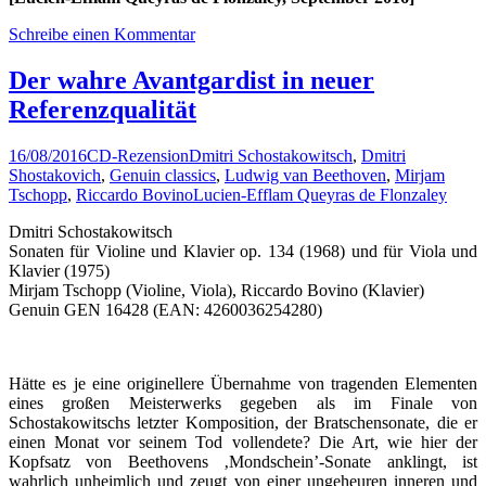
Schreibe einen Kommentar
Der wahre Avantgardist in neuer
Referenzqualität
16/08/2016
CD-Rezension
Dmitri Schostakowitsch
,
Dmitri
Shostakovich
,
Genuin classics
,
Ludwig van Beethoven
,
Mirjam
Tschopp
,
Riccardo Bovino
Lucien-Efflam Queyras de Flonzaley
Dmitri Schostakowitsch
Sonaten für Violine und Klavier op. 134 (1968) und für Viola und
Klavier (1975)
Mirjam Tschopp (Violine, Viola), Riccardo Bovino (Klavier)
Genuin GEN 16428 (EAN: 4260036254280)
Hätte es je eine originellere Übernahme von tragenden Elementen
eines großen Meisterwerks gegeben als im Finale von
Schostakowitschs letzter Komposition, der Bratschensonate, die er
einen Monat vor seinem Tod vollendete? Die Art, wie hier der
Kopfsatz von Beethovens ‚Mondschein’-Sonate anklingt, ist
wahrlich unheimlich und zeugt von einer ungeheuren inneren und