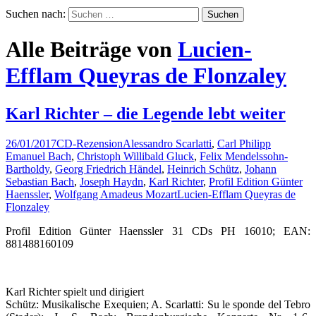
Suchen nach:
Alle Beiträge von
Lucien-
Efflam Queyras de Flonzaley
Karl Richter – die Legende lebt weiter
26/01/2017
CD-Rezension
Alessandro Scarlatti
,
Carl Philipp
Emanuel Bach
,
Christoph Willibald Gluck
,
Felix Mendelssohn-
Bartholdy
,
Georg Friedrich Händel
,
Heinrich Schütz
,
Johann
Sebastian Bach
,
Joseph Haydn
,
Karl Richter
,
Profil Edition Günter
Haenssler
,
Wolfgang Amadeus Mozart
Lucien-Efflam Queyras de
Flonzaley
Profil Edition Günter Haenssler 31 CDs PH 16010; EAN:
881488160109
Karl Richter spielt und dirigiert
Schütz: Musikalische Exequien; A. Scarlatti: Su le sponde del Tebro