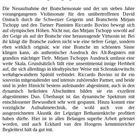
Die Neuaufnahme der Bratschensonate und der um sieben Jahre
vorangegangenen Violinsonate für den unübertroffenen David
Oistrach durch die Schweizer Geigerin und Bratscherin Mirjam
Tschopp und den Turiner Pianisten Riccardo Bovino bewegt sich
auf olympischen Höhen. Nicht nur, das Mirjam Tschopp sowohl auf
der Geige als auf der Bratsche eine herausragende Virtuosin ist: Bei
ihr klingt die Bratsche zudem nicht wie eine tiefere Geige, sondern
eben wirklich originär, wie eine Bratsche im schönsten Sinne
klingen kann, als authentischer Ausdruck des Alt-Registers mit
grandios mächtiger Tiefe. Mirjam Tschopps Ausdruck umfasst eine
weite Skala. Grundsätzlich fällt eine unsentimental innige Herbheit
auf, die sich allerdings in idealtypischer Weise mit Schostakowitschs
weltabgewandtem Spätstil verbindet. Riccardo Bovino ist ihr ein
souverän mitgestaltender und intensiv zuhörender Partner, und beide
sind in jeder Hinsicht bestens aufeinander abgestimmt, auch in den
dynamisch heikelsten Abschnitten bilden sie ein exzellent
abgestimmtes Duo. Überhaupt ist das dynamische Spektrum mit
entschlossener Bewusstheit sehr weit gespannt. Hinzu kommt eine
vorzügliche Aufnahmetechnik, die wohl auch von der
ausgezeichneten Akustik der Leipziger Bethanienkirche profitiert
haben dürfte. Hier ist in allen Belangen superbe Arbeit geleistet
worden, und auch Eckhard van den Hoogens kenntnisreicher
Begleittext hält da gut mit.