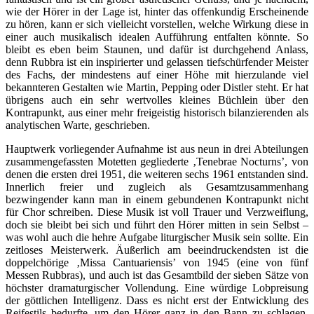
wie der Hörer in der Lage ist, hinter das offenkundig Erscheinende
zu hören, kann er sich vielleicht vorstellen, welche Wirkung diese in
einer auch musikalisch idealen Aufführung entfalten könnte. So
bleibt es eben beim Staunen, und dafür ist durchgehend Anlass,
denn Rubbra ist ein inspirierter und gelassen tiefschürfender Meister
des Fachs, der mindestens auf einer Höhe mit hierzulande viel
bekannteren Gestalten wie Martin, Pepping oder Distler steht. Er hat
übrigens auch ein sehr wertvolles kleines Büchlein über den
Kontrapunkt, aus einer mehr freigeistig historisch bilanzierenden als
analytischen Warte, geschrieben.
Hauptwerk vorliegender Aufnahme ist aus neun in drei Abteilungen
zusammengefassten Motetten gegliederte ‚Tenebrae Nocturns’, von
denen die ersten drei 1951, die weiteren sechs 1961 entstanden sind.
Innerlich freier und zugleich als Gesamtzusammenhang
bezwingender kann man in einem gebundenen Kontrapunkt nicht
für Chor schreiben. Diese Musik ist voll Trauer und Verzweiflung,
doch sie bleibt bei sich und führt den Hörer mitten in sein Selbst –
was wohl auch die hehre Aufgabe liturgischer Musik sein sollte. Ein
zeitloses Meisterwerk. Äußerlich am beeindruckendsten ist die
doppelchörige ‚Missa Cantuariensis’ von 1945 (eine von fünf
Messen Rubbras), und auch ist das Gesamtbild der sieben Sätze von
höchster dramaturgischer Vollendung. Eine würdige Lobpreisung
der göttlichen Intelligenz. Dass es nicht erst der Entwicklung des
Reifestils bedurfte, um den Hörer ganz in den Bann zu schlagen,