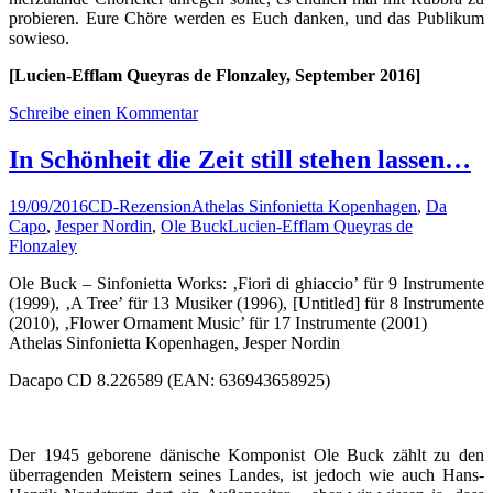
probieren. Eure Chöre werden es Euch danken, und das Publikum
sowieso.
[Lucien-Efflam Queyras de Flonzaley, September 2016]
Schreibe einen Kommentar
In Schönheit die Zeit still stehen lassen…
19/09/2016
CD-Rezension
Athelas Sinfonietta Kopenhagen
,
Da
Capo
,
Jesper Nordin
,
Ole Buck
Lucien-Efflam Queyras de
Flonzaley
Ole Buck – Sinfonietta Works: ‚Fiori di ghiaccio’ für 9 Instrumente
(1999), ‚A Tree’ für 13 Musiker (1996), [Untitled] für 8 Instrumente
(2010), ‚Flower Ornament Music’ für 17 Instrumente (2001)
Athelas Sinfonietta Kopenhagen, Jesper Nordin
Dacapo CD 8.226589 (EAN: 636943658925)
Der 1945 geborene dänische Komponist Ole Buck zählt zu den
überragenden Meistern seines Landes, ist jedoch wie auch Hans-