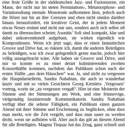
eine feste Größe in der süddeutschen Jazz- und Fusionszene, ein
Mann, der nicht nur im steten Permutations-, Metamorphose- und
Variationsdrang niemals Monotonie aufkommen lässt, jedoch auch
die Hörer nur bis an ihre Grenzen und eben nicht sinnlos darüber
hinaus herausfordert, ein kreativer Geist, der in jedem Moment
etwas Neues ersinnt und nicht nur uns, sondern auch sich selbst oft
damit zu überraschen scheint; Asonitis’ Soli sind kompakt, klar und
dabei unkonventionell aufgebaut, sie wirken eigentlich wie
Kompositionen. Wenn ich jetzt sage, dass er einen fantastischen
Groove und Drive hat, so riskiere ich, damit die anderen Beteiligten
zu beleidigen, was ich zwar gelegentlich gerne mache, jedoch hier
völlig unangebracht wäre. Alle haben sie Groove und Drive, und
nur so konnte es zu einer derart kulminierenden zweiten
Konzerthälfte kommen, nachdem das Publikum schon nach der
ersten Hälfte „aus dem Häuschen“ war. Ja, und nicht zu vergessen
die Hauptdarstellerin, Sandra Nahabian, die auch so wunderbar
lasziv und mit so vielen Gesichtern Georg Kreislers ‚Vergessen’
vortrug, worin sie „zu vergessen vergaß“. Hier ist eine Meisterin der
Stimme und der Stimmungen am Werk, und eine feinnervige,
vielgestaltig faszinierende Kommunikatorin. Sandra Nahabian
verfügt über die seltene Fähigkeit, ein Publikum einen ganzen
Abend mit ihrer Stimme und Erscheinung zu beglücken, ohne dass
man merkt, wie die Zeit vergeht, und dass man sauer zu werden
droht, wenn sie aufhören will. Aber auch das gilt an diesem Abend
für alle Beteiligten. Magma Tirquaz hat das Zeug, ganz schnell und