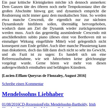
Ein paar kritische Kleinigkeiten möchte ich dennoch anmerken:
Dem Ganzen täte des öfteren noch mehr Tempokonstanz über die
großen Abschnitte hinweg gut; und dynamisch entspricht die
Realisierung nicht immer ganz dem musikalischen Sinn. So werden
etwa manche Crescendi, die eigentlich nur zur nächsten
Dynamikstufe hinführen sollen, übermäßig hervorgehoben,
wodurch dann am Ziel die Dynamik wieder zurückgenommen
werden muss. Auch das gegenteilig ausmündende Crescendo mit
anschließendem subito piano (dieses einst von Beethoven mit so
einmaliger Wirkung eingeführte Mittel) wird gelegentlich nicht
konsequent zum Ende geführt. Auch über manche Phrasierung kann
man diskutieren, doch das fällt dann doch nicht so sehr ins Gewicht,
und als Fazit ist zu sagen: Es handelt sich um eine
Referenzaufnahme, wie seit Jahrzehnten keine gleichrangige
vorgelegt wurde. Gerne hören wir mehr von diesen
außergewöhnlich ernsthaften und befähigten Künstlern.
[Lucien-Efflam Queyras de Flonzaley, August 2016]
Schreibe einen Kommentar
Mendelssohns Liebhaber
01/08/2016
CD-Rezension
Felix Mendelssohn-Bartholdy
,
Irish