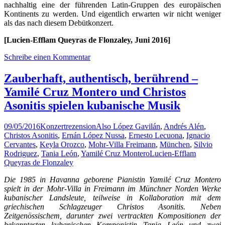
nachhaltig eine der führenden Latin-Gruppen des europäischen
Kontinents zu werden. Und eigentlich erwarten wir nicht weniger
als das nach diesem Debütkonzert.
[Lucien-Efflam Queyras de Flonzaley, Juni 2016]
Schreibe einen Kommentar
Zauberhaft, authentisch, berührend –
Yamilé Cruz Montero und Christos
Asonitis spielen kubanische Musik
09/05/2016
Konzertrezension
Also López Gavilán
,
Andrés Alén
,
Christos Asonitis
,
Ernán López Nussa
,
Ernesto Lecuona
,
Ignacio
Cervantes
,
Keyla Orozco
,
Mohr-Villa Freimann
,
München
,
Silvio
Rodriguez
,
Tania León
,
Yamilé Cruz Montero
Lucien-Efflam
Queyras de Flonzaley
Die 1985 in Havanna geborene Pianistin Yamilé Cruz Montero
spielt in der Mohr-Villa in Freimann im Münchner Norden Werke
kubanischer Landsleute, teilweise in Kollaboration mit dem
griechischen Schlagzeuger Christos Asonitis. Neben
Zeitgenössischem, darunter zwei vertrackten Kompositionen der
bekanntesten kubanischen Komponistin Tania León und zwei