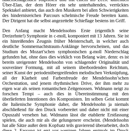
Über-Elan, der dem Hörer ein sehr unterhaltendes, verrücktes
Spektakel anbietet, das auch den Musikern bei allen Schwierigkeiten
des hindernisreichen Parcours schelmische Freude bereiten kann.
Der Dirigent hat die selbst angezettelte Schieflage bestens im Griff.
Den Anfang macht Mendelssohns Erste (eigentlich seine
Dreizehnte!) Symphonie in c-moll, komponiert mit 13 Jahren. Sie ist
ein hinreißendes Zeugnis früher Meisterschaft, in welcher auch
deutliche Sommernachtstraum-Anklänge hervorscheinen, und das
Studium des Mozart’schen symphonischen g-moll Niederschlag
gefunden hat, ohne dass dies wirklich von Belang wäre, denn: es ist
bereits ureigenster Mendelssohn von schlagender Originalität und
souveräner Formung, mit all seinem überbordenden Reichtum,
seiner Kunst der periodenübergreifenden melodischen Verknüpfung,
all der Klarheit und Farbenfreude der Mendelssohn’schen
Orchestration, und jenem rhythmischen Drive, der ihm mehr zu
eigen war als seinen romantischen Zeitgenossen. Widmann neigt zu
forschen Tempi – auch dies in Übereinstimmung mit den
überlieferten Intentionen des Komponisten. Im selben Geist kommt
die Italienische Symphonie daher, die Mendelssohn ja niemals
abschließend für den Druck vorbereitet und daher nicht mit einer
Opuszahl versehen hat. Widmann lässt die etablierte Erstfassung
spielen, die auch mir als die gelungenere erscheint. (Mendelssohn
hat alle Sätze außer dem Kopfsatz teils gravierend überarbeitet, doch
diese 2. Fassung ist erst vor wenigen Jahren erstmals im Druck