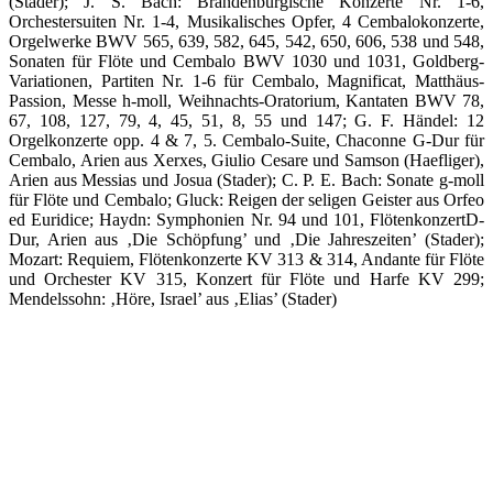
(Stader); J. S. Bach: Brandenburgische Konzerte Nr. 1-6,
Orchestersuiten Nr. 1-4, Musikalisches Opfer, 4 Cembalokonzerte,
Orgelwerke BWV 565, 639, 582, 645, 542, 650, 606, 538 und 548,
Sonaten für Flöte und Cembalo BWV 1030 und 1031, Goldberg-
Variationen, Partiten Nr. 1-6 für Cembalo, Magnificat, Matthäus-
Passion, Messe h-moll, Weihnachts-Oratorium, Kantaten BWV 78,
67, 108, 127, 79, 4, 45, 51, 8, 55 und 147; G. F. Händel: 12
Orgelkonzerte opp. 4 & 7, 5. Cembalo-Suite, Chaconne G-Dur für
Cembalo, Arien aus Xerxes, Giulio Cesare und Samson (Haefliger),
Arien aus Messias und Josua (Stader); C. P. E. Bach: Sonate g-moll
für Flöte und Cembalo; Gluck: Reigen der seligen Geister aus Orfeo
ed Euridice; Haydn: Symphonien Nr. 94 und 101, FlötenkonzertD-
Dur, Arien aus ‚Die Schöpfung’ und ‚Die Jahreszeiten’ (Stader);
Mozart: Requiem, Flötenkonzerte KV 313 & 314, Andante für Flöte
und Orchester KV 315, Konzert für Flöte und Harfe KV 299;
Mendelssohn: ‚Höre, Israel’ aus ‚Elias’ (Stader)