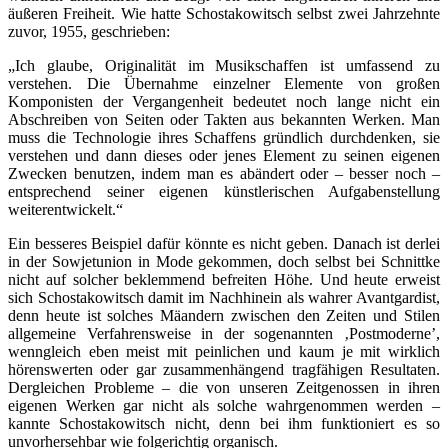
äußeren Freiheit. Wie hatte Schostakowitsch selbst zwei Jahrzehnte
zuvor, 1955, geschrieben:
„Ich glaube, Originalität im Musikschaffen ist umfassend zu
verstehen. Die Übernahme einzelner Elemente von großen
Komponisten der Vergangenheit bedeutet noch lange nicht ein
Abschreiben von Seiten oder Takten aus bekannten Werken. Man
muss die Technologie ihres Schaffens gründlich durchdenken, sie
verstehen und dann dieses oder jenes Element zu seinen eigenen
Zwecken benutzen, indem man es abändert oder – besser noch –
entsprechend seiner eigenen künstlerischen Aufgabenstellung
weiterentwickelt.“
Ein besseres Beispiel dafür könnte es nicht geben. Danach ist derlei
in der Sowjetunion in Mode gekommen, doch selbst bei Schnittke
nicht auf solcher beklemmend befreiten Höhe. Und heute erweist
sich Schostakowitsch damit im Nachhinein als wahrer Avantgardist,
denn heute ist solches Mäandern zwischen den Zeiten und Stilen
allgemeine Verfahrensweise in der sogenannten ‚Postmoderne’,
wenngleich eben meist mit peinlichen und kaum je mit wirklich
hörenswerten oder gar zusammenhängend tragfähigen Resultaten.
Dergleichen Probleme – die von unseren Zeitgenossen in ihren
eigenen Werken gar nicht als solche wahrgenommen werden –
kannte Schostakowitsch nicht, denn bei ihm funktioniert es so
unvorhersehbar wie folgerichtig organisch.