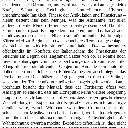
erschienen, bei Bärenreiter, und wird nach wie vor kaum gespielt.)
Kraft, Schwung, Leichtigkeit, kontrollierter Übermut,
unsentimentale Innigkeit, Finesse der Artikulation und Phrasierung –
hieran besteht hier kein Mangel, was die Aufnahme fast allen
anderen, die der Markt offeriert, weit überlegen sein lässt. Natürlich
kann man ein paar Kleinigkeiten monieren, und das hängt auch
damit zusammen, dass das Niveau so außerordentlich ist: In einigen
Sätzen wird zu Beginn ein etwas schnelleres Tempo angeschlagen,
als sich dann wirklich sinnvoll durchhalten lässt – besonders
offenkundig im Kopfsatz der Italienischen; die Phrasierung der
Streicher am Beginn des langsamen Satzes von op. 11 könnte noch
freier, unabhängiger vom Takt ausschwingen, auch könnte sich der
Klang der melodieführenden Geigen im Andante con moto der
Italienischen noch feiner den Flöten-Arabesken anschmiegen; das
Fortissimo der Blechbläser schlägt gelegentlich über die Stränge,
was von der Tontechnik nur teilweise ausgebügelt werden kann;
überhaupt besteht der Mangel, dass das Fortissimo öfters von
Anfang an so stark ist, dass am Höhepunkt keine weitere Steigerung
möglich ist; auch kann ich nicht sehen, dass die (vorgeschriebene)
Wiederholung der Exposition der Kopfsätze der Gesamtdramaturgie
dienlich wäre, womit Widmann zwar dem Common sense der
scholastischen Musikwissenschaft entspricht, wo ich jedoch gerade
von ihm eine unkonventionell mutige Selbständigkeit der
Wahrnehmung erwarten möchte. Besonders erfreulich ist, dass nicht