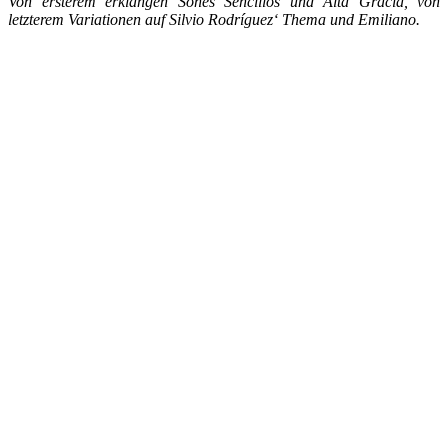
Von ersterem erklangen Sones Sencillos und Alta Gracia, von
letzterem Variationen auf Silvio Rodríguez‘ Thema und Emiliano.