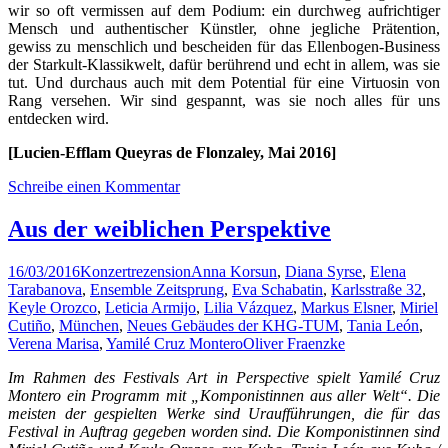
wir so oft vermissen auf dem Podium: ein durchweg aufrichtiger
Mensch und authentischer Künstler, ohne jegliche Prätention,
gewiss zu menschlich und bescheiden für das Ellenbogen-Business
der Starkult-Klassikwelt, dafür berührend und echt in allem, was sie
tut. Und durchaus auch mit dem Potential für eine Virtuosin von
Rang versehen. Wir sind gespannt, was sie noch alles für uns
entdecken wird.
[Lucien-Efflam Queyras de Flonzaley, Mai 2016]
Schreibe einen Kommentar
Aus der weiblichen Perspektive
16/03/2016
Konzertrezension
Anna Korsun
,
Diana Syrse
,
Elena
Tarabanova
,
Ensemble Zeitsprung
,
Eva Schabatin
,
Karlsstraße 32
,
Keyle Orozco
,
Leticia Armijo
,
Lilia Vázquez
,
Markus Elsner
,
Miriel
Cutiño
,
München
,
Neues Gebäudes der KHG-TUM
,
Tania León
,
Verena Marisa
,
Yamilé Cruz Montero
Oliver Fraenzke
Im Rahmen des Festivals Art in Perspective spielt Yamilé Cruz
Montero ein Programm mit „Komponistinnen aus aller Welt“. Die
meisten der gespielten Werke sind Uraufführungen, die für das
Festival in Auftrag gegeben worden sind. Die Komponistinnen sind