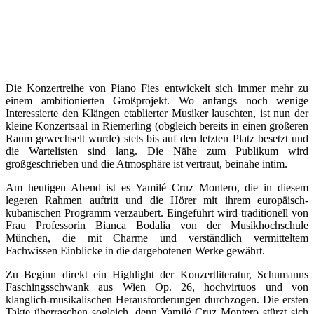
Die Konzertreihe von Piano Fies entwickelt sich immer mehr zu
einem ambitionierten Großprojekt. Wo anfangs noch wenige
Interessierte den Klängen etablierter Musiker lauschten, ist nun der
kleine Konzertsaal in Riemerling (obgleich bereits in einen größeren
Raum gewechselt wurde) stets bis auf den letzten Platz besetzt und
die Wartelisten sind lang. Die Nähe zum Publikum wird
großgeschrieben und die Atmosphäre ist vertraut, beinahe intim.
Am heutigen Abend ist es Yamilé Cruz Montero, die in diesem
legeren Rahmen auftritt und die Hörer mit ihrem europäisch-
kubanischen Programm verzaubert. Eingeführt wird traditionell von
Frau Professorin Bianca Bodalia von der Musikhochschule
München, die mit Charme und verständlich vermitteltem
Fachwissen Einblicke in die dargebotenen Werke gewährt.
Zu Beginn direkt ein Highlight der Konzertliteratur, Schumanns
Faschingsschwank aus Wien Op. 26, hochvirtuos und von
klanglich-musikalischen Herausforderungen durchzogen. Die ersten
Takte überraschen sogleich, denn Yamilé Cruz Montero stürzt sich