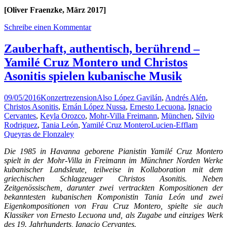
[Oliver Fraenzke, März 2017]
Schreibe einen Kommentar
Zauberhaft, authentisch, berührend –
Yamilé Cruz Montero und Christos
Asonitis spielen kubanische Musik
09/05/2016
Konzertrezension
Also López Gavilán
,
Andrés Alén
,
Christos Asonitis
,
Ernán López Nussa
,
Ernesto Lecuona
,
Ignacio
Cervantes
,
Keyla Orozco
,
Mohr-Villa Freimann
,
München
,
Silvio
Rodriguez
,
Tania León
,
Yamilé Cruz Montero
Lucien-Efflam
Queyras de Flonzaley
Die 1985 in Havanna geborene Pianistin Yamilé Cruz Montero
spielt in der Mohr-Villa in Freimann im Münchner Norden Werke
kubanischer Landsleute, teilweise in Kollaboration mit dem
griechischen Schlagzeuger Christos Asonitis. Neben
Zeitgenössischem, darunter zwei vertrackten Kompositionen der
bekanntesten kubanischen Komponistin Tania León und zwei
Eigenkompositionen von Frau Cruz Montero, spielte sie auch
Klassiker von Ernesto Lecuona und, als Zugabe und einziges Werk
des 19. Jahrhunderts, Ignacio Cervantes.