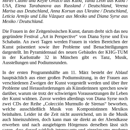
Miriel Cutiño und Keyle Orozco aus Kuba, Tania León aus Kuba /
USA, Elena Tarabanova aus Russland / Deutschland, Verena
Marisa aus Deutschland, Anna Korsun aus Ukraine / Deutschland,
Leticia Armijo und Lilia Vázquez aus Mexiko und Diana Syrse aus
Mexiko / Deutschland.
Die Frauen in der Zeitgenössischen Kunst, darum dreht sich das neu
gegründete Festival „Art in Perspective“ von Diana Syrse und Eva
Schabatin. An zwei Tagen werden Frauen in vielen Bereichen der
Kunst präsentiert sowie ihre Probleme und Benachteiligungen
dargestellt. Im Pyramidensaal des neuen Gebäudes der KHG-TUM
in der Karlsstraße 32 in München gibt es Tanz, Musik,
Ausstellungen und Podiumsrunden.
In der ersten Programmhälfte am 11. März besteht der Ablauf
hauptsächlich aus einer großen Podiumssitzung, in der Frauen aus
verschiedenen Zweigen der Kunst vorgestellt werden und über ihre
Probleme und Herausforderungen als Künstlerinnen sprechen sowie
darüber, warum sie trotz der schwierigen Voraussetzungen ihr Leben
der Kunst widmen. Zuvor werden allerdings von Diana Syrse noch
zwei CDs der Reihe „Colección Murmullo de Sirenas“ beworben,
welche ausschließlich Musik von Komponistinnen Mexikos
beinhalten. Leider ist die Zeit nicht ausreichend, um in die Musik
auch hineinzuhören, doch kann man sie direkt an der Abendkasse
erwerben und nach ausgiebigem Hörgenuss derselben lässt sich
sagen, dass darauf wirklich interessante und einprägsame moderne