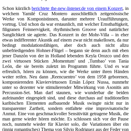
Schon kürzlich
berichtete the-new-listener.de von einem Konzert
, in
welchem Yamilé Cruz Montero ausschließlich zeitgenössische
Werke von Komponistinnen, darunter mehrere Uraufführungen,
vortrug. Und schon da war erstaunlich, mit welcher Ernsthaftigkeit,
filigranen Feinnervigkeit, rhythmischem Groove und natürlicher
Sanglichkeit sie agierte. Das Konzert in der Mohr-Villa – in eher
etwas indifferenter Akustik auf einem zwar nicht makellosen, da nur
bedingt modulationsfähigen, aber doch auch nicht allzu
unbefriedigenden Hohner-Flügel – begann sie denn auch mit eben
jener Danzón von der in Holland lebenden Keyla Orozco und den
zwei virtuosen Stücken ‚Momentum’ und ‚Tumbao’ von Tania
León, die sie bereits zuletzt im Programm führte. Und es war
erfreulich, hören zu können, wie die Werke unter ihren Händen
weiter reifen. Neu dann ‚Reencuentro’ von dem 1958 geborenen,
komponierenden Klaviervirtuosen Ernán López Nussa, nunmehr
unter so dezenter wie stimulierender Mitwirkung von Asonitis am
Percussion-Set. Man darf staunen, wie wunderbar die beiden
aufeinander eingespielt sind, und diese durchaus auf traditionellen
karibischen Elementen aufbauende Musik swingte nicht nur in
transparenter Zartheit, sondern entfaltete eine improvisatorische
Anmut. Eine von geschmackvoller Sensitivität getragene Musik, die
man gerne wieder hören möchte. Es schlossen sich vor der Pause
noch, nunmehr wieder für Klavier solo, die Variationen über ein
(innig romantisches) Thema von Silvio Rodriguez aus der Feder von