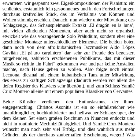
erwarteten wir gespannt zwei Eigenkompositionen der Pianistin: ein
schlichtes, erstaunlich fein gesponnenes und in den Fortschreitungen
durchaus kraftvolles Stück, das im Verhältnis von Können und
Wollen stimmig erschien. Danach, nun wieder unter Mitwirkung des
Schlagzeugs, das Schauspielmusik-Extrakt ‚El dragón en la luna’,
mit vielen zündenden Momenten, aber auch nicht so organisch
etwickelt wie das vorangehende Solo-Präludium, sondern eher eine
geschickte Montage unterschiedlicher Elemente. Die beiden boten
dann noch von dem afro-kubanischen Jazzmusiker Aldo López
Gavilán ‚El pájaro carpintero’ dar, sehr zur Freude des begeistert
mitgehenden, zahlreich erschienenen Publikums, das mit dieser
Musik so richtig „in Fahrt“ gekommen war und gar keine Anstalten
machte, nach Hause gehen zu wollen. Also folgte noch einmal
Lecuona, diesmal mit einem kubanischen Tanz unter Mitwirkung
des etwas zu kräftigen Schlagzeugs (dadurch werden vor allem die
tiefen Register des Klaviers sehr übertönt), und zum Schluss Yamilé
Cruz Montero alleine mit einem populären Klassiker von Cervantes.
Beide Künstler verdienen den Enthusiasmus, der ihnen
entgegenschlug. Christos Asonitis ist ein so einfallsreicher wie
unaufdringlicher, hochkultivierter und hellwacher Schlagzeuger, der
dem kleinen Set einen großen Reichtum an Nuancen entlockt und
nicht in routinierte Mechnizität abgleitet. Und Yamilé Cruz Montero
wünscht man noch sehr viel Erfolg, und dies wahrlich aus mehr
Gründen als der durchaus zauberhaften Erscheinung wegen! Was