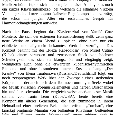
Musik zu hören ist, die sich auch empfehlen lässt. Auch gibt es noch
ein kurzes Klavierintermezzo, bei welchem die elfjährige Viktoria
Vanninger eine kurze popmusikalische Eigenkomposition vorträgt,
die schon im jungen Alter ein erstaunliches Gespür für
Harmoniechangierungen aufweist.
Nach der Pause beginnt das Klavierrezital von Yamilé Cruz
Montero, die sich der extremen Herausforderung stellt, zehn ganz
neue Werke an einem Abend zu spielen, ohne auch nur ein
etabliertes und allgemein bekanntes Werk hinzuzufügen. Das
Konzert beginnt mit der „Pieza Rapsodiosa“ von Miriel Cutiño
(Kuba), einem virtuosen und zerrissenen Stück von höchster
Schwierigkeit, das sich als klangschön und eingängig zeigt,
wenngleich auch ohne die erwarteten kubanisch-rhythmischen
Elemente und ohne besonderen inneren Zusammenhang. „Der
Kranke“ von Elena Tarabanova (Russland/Deutschland) folgt, ein
noch zersprengteres Werk über den Zwiespalt eines sterbenden
Körpers und der auch nach dem Tod noch unruhigen Seele, wobei
die Musik zwischen Popmusikelementen und herben Dissonanzen
hin und her schwankt. Die vergleichsweise anerkannteste Musik
stammt von Tania León (Kuba/USA), heute bereits eine
Komponistin älterer Generation, die sich zumindest in ihrem
Heimatland einer breiteren Bekanntheit erfreut: „Tumbao“, eine
knackig prägnante Miniatur von brillantem Rhythmus, beißendem
Witz und Humor, sowie „Momentum“, etwas ruhiger, doch in