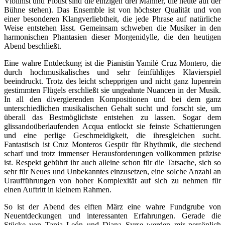
Violinist und Flötist sind die einzigen drei Männer, die heute auf der
Bühne stehen). Das Ensemble ist von höchster Qualität und von
einer besonderen Klangverliebtheit, die jede Phrase auf natürliche
Weise entstehen lässt. Gemeinsam schweben die Musiker in den
harmonischen Phantasien dieser Morgenidylle, die den heutigen
Abend beschließt.
Eine wahre Entdeckung ist die Pianistin Yamilé Cruz Montero, die
durch hochmusikalisches und sehr feinfühliges Klavierspiel
beeindruckt. Trotz des leicht schepprigen und nicht ganz lupenrein
gestimmten Flügels erschließt sie ungeahnte Nuancen in der Musik.
In all den divergierenden Kompositionen und bei dem ganz
unterschiedlichen musikalischen Gehalt sucht und forscht sie, um
überall das Bestmöglichste entstehen zu lassen. Sogar dem
glissandoüberlaufenden Acqua entlockt sie feinste Schattierungen
und eine perlige Geschmeidigkeit, die ihresgleichen sucht.
Fantastisch ist Cruz Monteros Gespür für Rhythmik, die stechend
scharf und trotz immenser Herausforderungen vollkommen präzise
ist. Respekt gebührt ihr auch alleine schon für die Tatsache, sich so
sehr für Neues und Unbekanntes einzusetzen, eine solche Anzahl an
Uraufführungen von hoher Komplexität auf sich zu nehmen für
einen Auftritt in kleinem Rahmen.
So ist der Abend des elften März eine wahre Fundgrube von
Neuentdeckungen und interessanten Erfahrungen. Gerade die
Stücke von Tania León und Diana Syrse werden mir persönlich