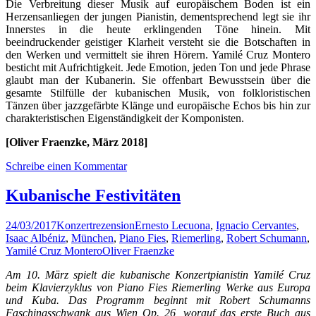
Die Verbreitung dieser Musik auf europäischem Boden ist ein
Herzensanliegen der jungen Pianistin, dementsprechend legt sie ihr
Innerstes in die heute erklingenden Töne hinein. Mit
beeindruckender geistiger Klarheit versteht sie die Botschaften in
den Werken und vermittelt sie ihren Hörern. Yamilé Cruz Montero
besticht mit Aufrichtigkeit. Jede Emotion, jeden Ton und jede Phrase
glaubt man der Kubanerin. Sie offenbart Bewusstsein über die
gesamte Stilfülle der kubanischen Musik, von folkloristischen
Tänzen über jazzgefärbte Klänge und europäische Echos bis hin zur
charakteristischen Eigenständigkeit der Komponisten.
[Oliver Fraenzke, März 2018]
Schreibe einen Kommentar
Kubanische Festivitäten
24/03/2017
Konzertrezension
Ernesto Lecuona
,
Ignacio Cervantes
,
Isaac Albéniz
,
München
,
Piano Fies
,
Riemerling
,
Robert Schumann
,
Yamilé Cruz Montero
Oliver Fraenzke
Am 10. März spielt die kubanische Konzertpianistin Yamilé Cruz
beim Klavierzyklus von Piano Fies Riemerling Werke aus Europa
und Kuba. Das Programm beginnt mit Robert Schumanns
Faschingsschwank aus Wien Op. 26, worauf das erste Buch aus