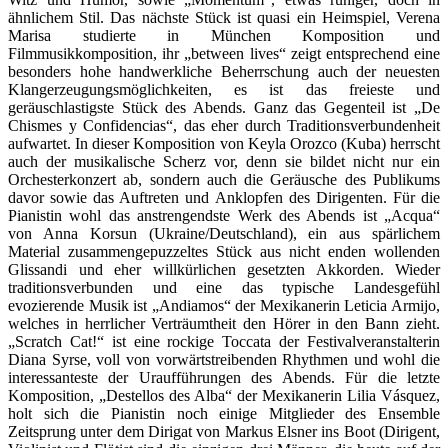
ähnlichem Stil. Das nächste Stück ist quasi ein Heimspiel, Verena
Marisa studierte in München Komposition und
Filmmusikkomposition, ihr „between lives“ zeigt entsprechend eine
besonders hohe handwerkliche Beherrschung auch der neuesten
Klangerzeugungsmöglichkeiten, es ist das freieste und
geräuschlastigste Stück des Abends. Ganz das Gegenteil ist „De
Chismes y Confidencias“, das eher durch Traditionsverbundenheit
aufwartet. In dieser Komposition von Keyla Orozco (Kuba) herrscht
auch der musikalische Scherz vor, denn sie bildet nicht nur ein
Orchesterkonzert ab, sondern auch die Geräusche des Publikums
davor sowie das Auftreten und Anklopfen des Dirigenten. Für die
Pianistin wohl das anstrengendste Werk des Abends ist „Acqua“
von Anna Korsun (Ukraine/Deutschland), ein aus spärlichem
Material zusammengepuzzeltes Stück aus nicht enden wollenden
Glissandi und eher willkürlichen gesetzten Akkorden. Wieder
traditionsverbunden und eine das typische Landesgefühl
evozierende Musik ist „Andiamos“ der Mexikanerin Leticia Armijo,
welches in herrlicher Verträumtheit den Hörer in den Bann zieht.
„Scratch Cat!“ ist eine rockige Toccata der Festivalveranstalterin
Diana Syrse, voll von vorwärtstreibenden Rhythmen und wohl die
interessanteste der Uraufführungen des Abends. Für die letzte
Komposition, „Destellos des Alba“ der Mexikanerin Lilia Vásquez,
holt sich die Pianistin noch einige Mitglieder des Ensemble
Zeitsprung unter dem Dirigat von Markus Elsner ins Boot (Dirigent,