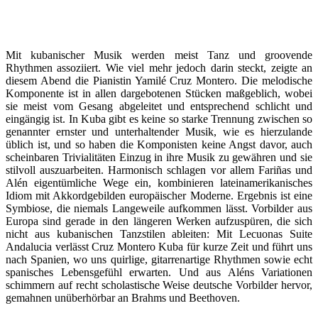
Mit kubanischer Musik werden meist Tanz und groovende
Rhythmen assoziiert. Wie viel mehr jedoch darin steckt, zeigte an
diesem Abend die Pianistin Yamilé Cruz Montero. Die melodische
Komponente ist in allen dargebotenen Stücken maßgeblich, wobei
sie meist vom Gesang abgeleitet und entsprechend schlicht und
eingängig ist. In Kuba gibt es keine so starke Trennung zwischen so
genannter ernster und unterhaltender Musik, wie es hierzulande
üblich ist, und so haben die Komponisten keine Angst davor, auch
scheinbaren Trivialitäten Einzug in ihre Musik zu gewähren und sie
stilvoll auszuarbeiten. Harmonisch schlagen vor allem Fariñas und
Alén eigentümliche Wege ein, kombinieren lateinamerikanisches
Idiom mit Akkordgebilden europäischer Moderne. Ergebnis ist eine
Symbiose, die niemals Langeweile aufkommen lässt. Vorbilder aus
Europa sind gerade in den längeren Werken aufzuspüren, die sich
nicht aus kubanischen Tanzstilen ableiten: Mit Lecuonas Suite
Andalucia verlässt Cruz Montero Kuba für kurze Zeit und führt uns
nach Spanien, wo uns quirlige, gitarrenartige Rhythmen sowie echt
spanisches Lebensgefühl erwarten. Und aus Aléns Variationen
schimmern auf recht scholastische Weise deutsche Vorbilder hervor,
gemahnen unüberhörbar an Brahms und Beethoven.