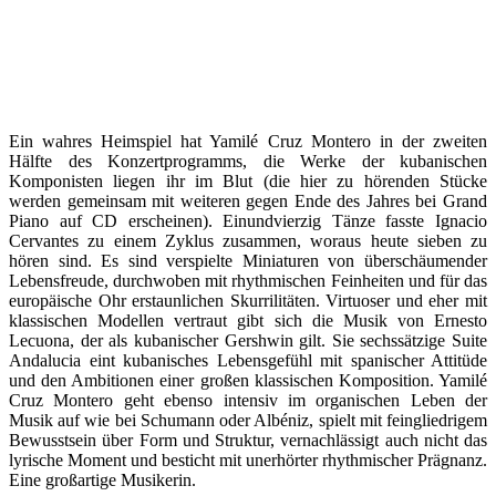
Ein wahres Heimspiel hat Yamilé Cruz Montero in der zweiten
Hälfte des Konzertprogramms, die Werke der kubanischen
Komponisten liegen ihr im Blut (die hier zu hörenden Stücke
werden gemeinsam mit weiteren gegen Ende des Jahres bei Grand
Piano auf CD erscheinen). Einundvierzig Tänze fasste Ignacio
Cervantes zu einem Zyklus zusammen, woraus heute sieben zu
hören sind. Es sind verspielte Miniaturen von überschäumender
Lebensfreude, durchwoben mit rhythmischen Feinheiten und für das
europäische Ohr erstaunlichen Skurrilitäten. Virtuoser und eher mit
klassischen Modellen vertraut gibt sich die Musik von Ernesto
Lecuona, der als kubanischer Gershwin gilt. Sie sechssätzige Suite
Andalucia eint kubanisches Lebensgefühl mit spanischer Attitüde
und den Ambitionen einer großen klassischen Komposition. Yamilé
Cruz Montero geht ebenso intensiv im organischen Leben der
Musik auf wie bei Schumann oder Albéniz, spielt mit feingliedrigem
Bewusstsein über Form und Struktur, vernachlässigt auch nicht das
lyrische Moment und besticht mit unerhörter rhythmischer Prägnanz.
Eine großartige Musikerin.