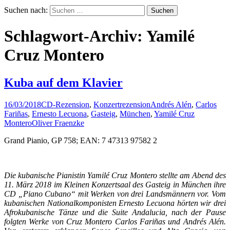
Suchen nach:
Schlagwort-Archiv: Yamilé
Cruz Montero
Kuba auf dem Klavier
16/03/2018
CD-Rezension
,
Konzertrezension
Andrés Alén
,
Carlos
Fariñas
,
Ernesto Lecuona
,
Gasteig
,
München
,
Yamilé Cruz
Montero
Oliver Fraenzke
Grand Pianio, GP 758; EAN: 7 47313 97582 2
Die kubanische Pianistin Yamilé Cruz Montero stellte am Abend des
11. März 2018 im Kleinen Konzertsaal des Gasteig in München ihre
CD „Piano Cubano“ mit Werken von drei Landsmännern vor. Vom
kubanischen Nationalkomponisten Ernesto Lecuona hörten wir drei
Afrokubanische Tänze und die Suite Andalucia, nach der Pause
folgten Werke von Cruz Montero Carlos Fariñas und Andrés Alén.