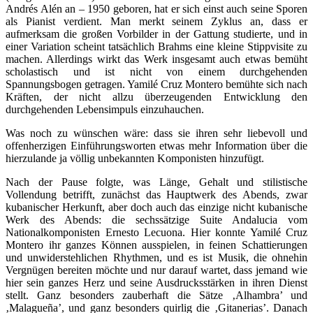
Andrés Alén an – 1950 geboren, hat er sich einst auch seine Sporen
als Pianist verdient. Man merkt seinem Zyklus an, dass er
aufmerksam die großen Vorbilder in der Gattung studierte, und in
einer Variation scheint tatsächlich Brahms eine kleine Stippvisite zu
machen. Allerdings wirkt das Werk insgesamt auch etwas bemüht
scholastisch und ist nicht von einem durchgehenden
Spannungsbogen getragen. Yamilé Cruz Montero bemühte sich nach
Kräften, der nicht allzu überzeugenden Entwicklung den
durchgehenden Lebensimpuls einzuhauchen.
Was noch zu wünschen wäre: dass sie ihren sehr liebevoll und
offenherzigen Einführungsworten etwas mehr Information über die
hierzulande ja völlig unbekannten Komponisten hinzufügt.
Nach der Pause folgte, was Länge, Gehalt und stilistische
Vollendung betrifft, zunächst das Hauptwerk des Abends, zwar
kubanischer Herkunft, aber doch auch das einzige nicht kubanische
Werk des Abends: die sechssätzige Suite Andalucia vom
Nationalkomponisten Ernesto Lecuona. Hier konnte Yamilé Cruz
Montero ihr ganzes Können ausspielen, in feinen Schattierungen
und unwiderstehlichen Rhythmen, und es ist Musik, die ohnehin
Vergnügen bereiten möchte und nur darauf wartet, dass jemand wie
hier sein ganzes Herz und seine Ausdrucksstärken in ihren Dienst
stellt. Ganz besonders zauberhaft die Sätze ‚Alhambra’ und
‚Malagueña’, und ganz besonders quirlig die ‚Gitanerias’. Danach