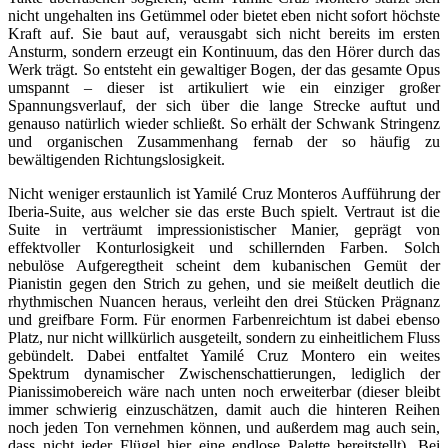
nicht ungehalten ins Getümmel oder bietet eben nicht sofort höchste
Kraft auf. Sie baut auf, verausgabt sich nicht bereits im ersten
Ansturm, sondern erzeugt ein Kontinuum, das den Hörer durch das
Werk trägt. So entsteht ein gewaltiger Bogen, der das gesamte Opus
umspannt – dieser ist artikuliert wie ein einziger großer
Spannungsverlauf, der sich über die lange Strecke auftut und
genauso natürlich wieder schließt. So erhält der Schwank Stringenz
und organischen Zusammenhang fernab der so häufig zu
bewältigenden Richtungslosigkeit.
Nicht weniger erstaunlich ist Yamilé Cruz Monteros Aufführung der
Iberia-Suite, aus welcher sie das erste Buch spielt. Vertraut ist die
Suite in verträumt impressionistischer Manier, geprägt von
effektvoller Konturlosigkeit und schillernden Farben. Solch
nebulöse Aufgeregtheit scheint dem kubanischen Gemüt der
Pianistin gegen den Strich zu gehen, und sie meißelt deutlich die
rhythmischen Nuancen heraus, verleiht den drei Stücken Prägnanz
und greifbare Form. Für enormen Farbenreichtum ist dabei ebenso
Platz, nur nicht willkürlich ausgeteilt, sondern zu einheitlichem Fluss
gebündelt. Dabei entfaltet Yamilé Cruz Montero ein weites
Spektrum dynamischer Zwischenschattierungen, lediglich der
Pianissimobereich wäre nach unten noch erweiterbar (dieser bleibt
immer schwierig einzuschätzen, damit auch die hinteren Reihen
noch jeden Ton vernehmen können, und außerdem mag auch sein,
dass nicht jeder Flügel hier eine endlose Palette bereitstellt). Bei