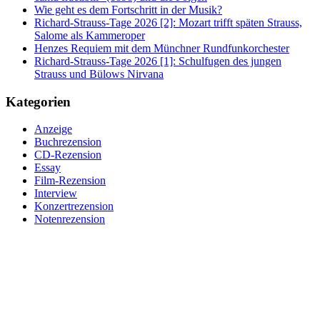
Wie geht es dem Fortschritt in der Musik?
Richard-Strauss-Tage 2026 [2]: Mozart trifft späten Strauss,
Salome als Kammeroper
Henzes Requiem mit dem Münchner Rundfunkorchester
Richard-Strauss-Tage 2026 [1]: Schulfugen des jungen
Strauss und Bülows Nirvana
Kategorien
Anzeige
Buchrezension
CD-Rezension
Essay
Film-Rezension
Interview
Konzertrezension
Notenrezension