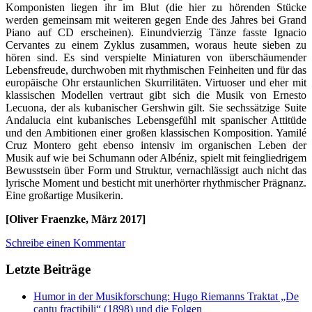
Komponisten liegen ihr im Blut (die hier zu hörenden Stücke
werden gemeinsam mit weiteren gegen Ende des Jahres bei Grand
Piano auf CD erscheinen). Einundvierzig Tänze fasste Ignacio
Cervantes zu einem Zyklus zusammen, woraus heute sieben zu
hören sind. Es sind verspielte Miniaturen von überschäumender
Lebensfreude, durchwoben mit rhythmischen Feinheiten und für das
europäische Ohr erstaunlichen Skurrilitäten. Virtuoser und eher mit
klassischen Modellen vertraut gibt sich die Musik von Ernesto
Lecuona, der als kubanischer Gershwin gilt. Sie sechssätzige Suite
Andalucia eint kubanisches Lebensgefühl mit spanischer Attitüde
und den Ambitionen einer großen klassischen Komposition. Yamilé
Cruz Montero geht ebenso intensiv im organischen Leben der
Musik auf wie bei Schumann oder Albéniz, spielt mit feingliedrigem
Bewusstsein über Form und Struktur, vernachlässigt auch nicht das
lyrische Moment und besticht mit unerhörter rhythmischer Prägnanz.
Eine großartige Musikerin.
[Oliver Fraenzke, März 2017]
Schreibe einen Kommentar
Letzte Beiträge
Humor in der Musikforschung: Hugo Riemanns Traktat „De
cantu fractibili“ (1898) und die Folgen