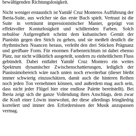
bewältigenden Richtungslosigkeit.
Nicht weniger erstaunlich ist Yamilé Cruz Monteros Aufführung der
Iberia-Suite, aus welcher sie das erste Buch spielt. Vertraut ist die
Suite in verträumt impressionistischer Manier, geprägt von
effektvoller Konturlosigkeit und schillernden Farben. Solch
nebulöse Aufgeregtheit scheint dem kubanischen Gemüt der
Pianistin gegen den Strich zu gehen, und sie meißelt deutlich die
rhythmischen Nuancen heraus, verleiht den drei Stücken Prägnanz
und greifbare Form. Für enormen Farbenreichtum ist dabei ebenso
Platz, nur nicht willkürlich ausgeteilt, sondern zu einheitlichem Fluss
gebündelt. Dabei entfaltet Yamilé Cruz Montero ein weites
Spektrum dynamischer Zwischenschattierungen, lediglich der
Pianissimobereich wäre nach unten noch erweiterbar (dieser bleibt
immer schwierig einzuschätzen, damit auch die hinteren Reihen
noch jeden Ton vernehmen können, und außerdem mag auch sein,
dass nicht jeder Flügel hier eine endlose Palette bereitstellt). Bei
Iberia zeigt sich die ganze Vollendung ihres Anschlags, dem zwar
die Kraft einer Löwin innewohnt, der diese allerdings feingliedrig
korreliert und immer den Erfordernissen der Musik anzupassen
vermag.