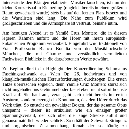
Interessierte den Klängen etablierter Musiker lauschten, ist nun der
kleine Konzertsaal in Riemerling (obgleich bereits in einen größeren
Raum gewechselt wurde) stets bis auf den letzten Platz besetzt und
die Wartelisten sind lang. Die Nähe zum Publikum wird
großgeschrieben und die Atmosphäre ist vertraut, beinahe intim.
Am heutigen Abend ist es Yamilé Cruz Montero, die in diesem
legeren Rahmen auftritt und die Hörer mit ihrem europäisch-
kubanischen Programm verzaubert. Eingeführt wird traditionell von
Frau Professorin Bianca Bodalia von der Musikhochschule
München, die mit Charme und verständlich vermitteltem
Fachwissen Einblicke in die dargebotenen Werke gewährt.
Zu Beginn direkt ein Highlight der Konzertliteratur, Schumanns
Faschingsschwank aus Wien Op. 26, hochvirtuos und von
klanglich-musikalischen Herausforderungen durchzogen. Die ersten
Takte überraschen sogleich, denn Yamilé Cruz Montero stürzt sich
nicht ungehalten ins Getümmel oder bietet eben nicht sofort höchste
Kraft auf. Sie baut auf, verausgabt sich nicht bereits im ersten
Ansturm, sondern erzeugt ein Kontinuum, das den Hörer durch das
Werk trägt. So entsteht ein gewaltiger Bogen, der das gesamte Opus
umspannt – dieser ist artikuliert wie ein einziger großer
Spannungsverlauf, der sich über die lange Strecke auftut und
genauso natürlich wieder schließt. So erhält der Schwank Stringenz
und organischen Zusammenhang fernab der so häufig zu