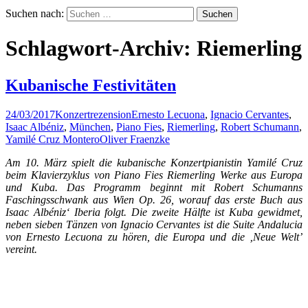
Suchen nach:
Schlagwort-Archiv: Riemerling
Kubanische Festivitäten
24/03/2017
Konzertrezension
Ernesto Lecuona
,
Ignacio Cervantes
,
Isaac Albéniz
,
München
,
Piano Fies
,
Riemerling
,
Robert Schumann
,
Yamilé Cruz Montero
Oliver Fraenzke
Am 10. März spielt die kubanische Konzertpianistin Yamilé Cruz
beim Klavierzyklus von Piano Fies Riemerling Werke aus Europa
und Kuba. Das Programm beginnt mit Robert Schumanns
Faschingsschwank aus Wien Op. 26, worauf das erste Buch aus
Isaac Albéniz‘ Iberia folgt. Die zweite Hälfte ist Kuba gewidmet,
neben sieben Tänzen von Ignacio Cervantes ist die Suite Andalucia
von Ernesto Lecuona zu hören, die Europa und die ‚Neue Welt’
vereint.