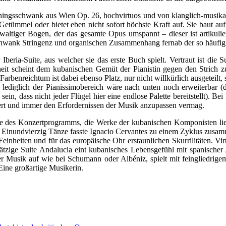
schingsschwank aus Wien Op. 26, hochvirtuos und von klanglich-musika
Getümmel oder bietet eben nicht sofort höchste Kraft auf. Sie baut auf,
altiger Bogen, der das gesamte Opus umspannt – dieser ist artikulier
 Schwank Stringenz und organischen Zusammenhang fernab der so häufig
eria-Suite, aus welcher sie das erste Buch spielt. Vertraut ist die Su
heit scheint dem kubanischen Gemüt der Pianistin gegen den Strich z
rbenreichtum ist dabei ebenso Platz, nur nicht willkürlich ausgeteilt,
ediglich der Pianissimobereich wäre nach unten noch erweiterbar (di
 dass nicht jeder Flügel hier eine endlose Palette bereitstellt). Bei 
liert und immer den Erfordernissen der Musik anzupassen vermag.
te des Konzertprogramms, die Werke der kubanischen Komponisten lie
 Einundvierzig Tänze fasste Ignacio Cervantes zu einem Zyklus zusamme
heiten und für das europäische Ohr erstaunlichen Skurrilitäten. Virtu
sätzige Suite Andalucia eint kubanisches Lebensgefühl mit spanischer
 Musik auf wie bei Schumann oder Albéniz, spielt mit feingliedrigem
Eine großartige Musikerin.