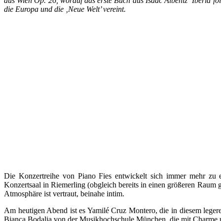
aus Wien Op. 26, worauf das erste Buch aus Isaac Albéniz‘ Iberia fo
die Europa und die ‚Neue Welt’ vereint.
Die Konzertreihe von Piano Fies entwickelt sich immer mehr zu ei
Konzertsaal in Riemerling (obgleich bereits in einen größeren Raum g
Atmosphäre ist vertraut, beinahe intim.
Am heutigen Abend ist es Yamilé Cruz Montero, die in diesem legere
Bianca Bodalia von der Musikhochschule München, die mit Charme un