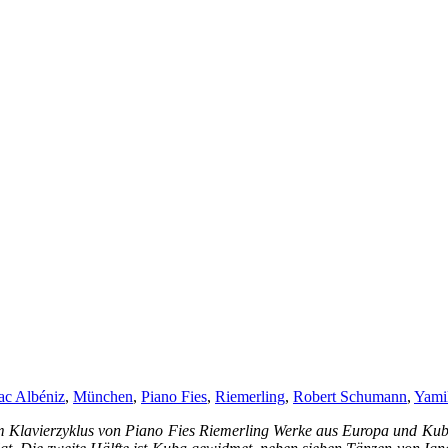
ac Albéniz
,
München
,
Piano Fies
,
Riemerling
,
Robert Schumann
,
Yami
beim Klavierzyklus von Piano Fies Riemerling Werke aus Europa und 