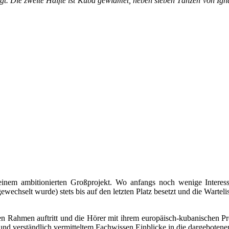
lgt. Die zweite Hälfte ist Kuba gewidmet, neben sieben Tänzen von Ign
nem ambitionierten Großprojekt. Wo anfangs noch wenige Interessie
ewechselt wurde) stets bis auf den letzten Platz besetzt und die Wart
n Rahmen auftritt und die Hörer mit ihrem europäisch-kubanischen Pro
d verständlich vermitteltem Fachwissen Einblicke in die dargeboten