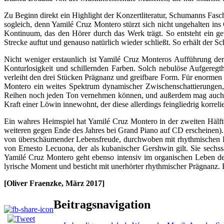
Zu Beginn direkt ein Highlight der Konzertliteratur, Schumanns Fa
sogleich, denn Yamilé Cruz Montero stürzt sich nicht ungehalten ins 
Kontinuum, das den Hörer durch das Werk trägt. So entsteht ein gew
Strecke auftut und genauso natürlich wieder schließt. So erhält der
Nicht weniger erstaunlich ist Yamilé Cruz Monteros Aufführung der Ib
Konturlosigkeit und schillernden Farben. Solch nebulöse Aufgeregt
verleiht den drei Stücken Prägnanz und greifbare Form. Für enormen Fa
Montero ein weites Spektrum dynamischer Zwischenschattierungen, l
Reihen noch jeden Ton vernehmen können, und außerdem mag auch sein,
Kraft einer Löwin innewohnt, der diese allerdings feingliedrig korre
Ein wahres Heimspiel hat Yamilé Cruz Montero in der zweiten Hälf
weiteren gegen Ende des Jahres bei Grand Piano auf CD erscheinen).
von überschäumender Lebensfreude, durchwoben mit rhythmischen Fein
von Ernesto Lecuona, der als kubanischer Gershwin gilt. Sie sechs
Yamilé Cruz Montero geht ebenso intensiv im organischen Leben der
lyrische Moment und besticht mit unerhörter rhythmischer Prägnanz. 
[Oliver Fraenzke, März 2017]
Beitragsnavigation