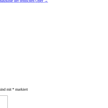
hatzkiste der britischen Oper
→
sind mit
*
markiert