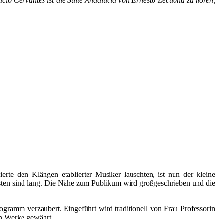
acio Cervantes ist die Suite Andalucia von Ernesto Lecuona zu hören,
rte den Klängen etablierter Musiker lauschten, ist nun der kleine
elisten sind lang. Die Nähe zum Publikum wird großgeschrieben und die
gramm verzaubert. Eingeführt wird traditionell von Frau Professorin
en Werke gewährt.