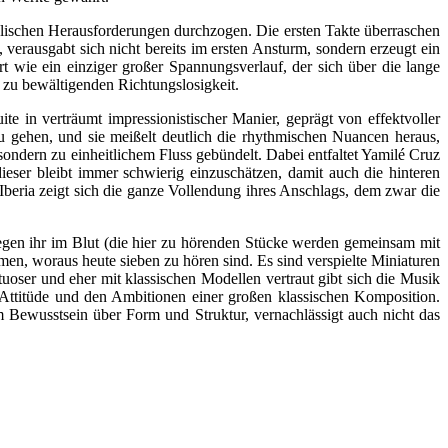
lischen Herausforderungen durchzogen. Die ersten Takte überraschen
 verausgabt sich nicht bereits im ersten Ansturm, sondern erzeugt ein
t wie ein einziger großer Spannungsverlauf, der sich über die lange
 zu bewältigenden Richtungslosigkeit.
ite in verträumt impressionistischer Manier, geprägt von effektvoller
u gehen, und sie meißelt deutlich die rhythmischen Nuancen heraus,
 sondern zu einheitlichem Fluss gebündelt. Dabei entfaltet Yamilé Cruz
eser bleibt immer schwierig einzuschätzen, damit auch die hinteren
Iberia zeigt sich die ganze Vollendung ihres Anschlags, dem zwar die
gen ihr im Blut (die hier zu hörenden Stücke werden gemeinsam mit
n, woraus heute sieben zu hören sind. Es sind verspielte Miniaturen
oser und eher mit klassischen Modellen vertraut gibt sich die Musik
 Attitüde und den Ambitionen einer großen klassischen Komposition.
 Bewusstsein über Form und Struktur, vernachlässigt auch nicht das