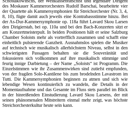
Schostakowitschs, der Weltklassebratschist und legendäre Dirigent
des Moskauer Kammerorchesters Rudolf Barschai, bearbeitete vier
der Quartette als Kammersymphonien für Streichorchester (Nr. 3, 4,
8, 10), fügte damit auch jeweils eine Kontrabassstimme hinzu. Bei
der As-Dur-Kammersymphonie op. 118a führt Lavard Skou Larsen
den Dirigierstab, bei op. 110a und bei den Bach-Konzerten sitzt er
am Konzertmeisterpult. In beiden Positionen hält er seine Salzburg
Chamber Soloists mehr als vortrefflich zusammen und schafft eine
einheitlich pulsierende Ganzheit. Ausnahmslos spielen die Musiker
auf technisch wie musikalisch allerhöchstem Niveau, selbst in den
schwierigsten Passagen behalten sie die Souveränität und
fokussieren sich vollkommen auf ihre musikalisch stimmige und
feurig innige Darbietung – der Name „Soloists“ ist Programm. Die
Einzelstimmen wie ihr Zusammenwirken sind zutiefst empfunden,
von der fragilen Solo-Kantilene bis zum brodelnden Lavastrom im
Tutti. Die Kammersymphonien beginnen zu atmen und sich wie
lebendige Wesen kontinuierlich zu wandeln, die Details in der
Momentaufnahme und das Gesamte im Fluss stets parallel im Blick
in der hinreißenden Einstudierung Lavard Skou Larsens, der mit
seinen phänomenalen Mitstreitern einmal mehr zeigt, was höchste
Streichorchesterkultur heute sein kann.