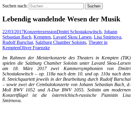
Suchen nach:
Lebendig wandelnde Wesen der Musik
22/03/2017
Konzertrezension
Dmitri Schostakowitsch
,
Johann
Sebastian Bach
,
Kempten
,
Lavard Skou Larsen
,
Lisa Smirnova
,
Rudolf Barschai
,
Salzburg Chamber Soloists
,
Theater in
Kempten
Oliver Fraenzke
Im Rahmen der Meisterkonzerte des Theaters in Kempten (TiK)
spielen die Salzburg Chamber Soloists unter Lavard Skou-Larsen
am 18. März 2017 zwei Kammersymphonien von Dmitri
Schostakowitsch – op. 118a nach dem 10. und op. 110a nach dem
8. Streichquartett jeweils in der Bearbeitung durch Rudolf Barschai
– sowie zwei der Cembalokonzerte von Johann Sebastian Bach, d-
Moll BWV 1052 und A-Dur BWV 1055. Solistin am modernen
Konzertflügel ist die österreichisch-russische Pianistin Lisa
Smirnova.