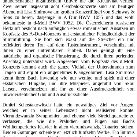
unüberschaubar gigantischem Œuvre nie die Kreativität verließ.
Zwei seiner insgesamt acht Cembalokonzerte sind am heutigen
Abend mit Lisa Smirnova am großen Konzertflügel von Steinway &
Sons zu hören, dasjenige in A-Dur BWV 1055 und das wohl
bekannteste in d-Moll BWV 1052. Die Österreicherin russischer
Herkunft besticht nach anfänglich etwas romantischen Ansätzen im
Kopfsatz des A-Dur-Konzerts mit erstaunlicher Feingliedrigkeit der
Stimmführung. Sie hört sich exakt auf die Streicher ein und
reflektiert deren Ton auf dem Tasteninstrument, verschmilzt mit
ihnen zu einer untrennbaren Einheit. Dabei gelingt ihr eine
natürliche und organische Phrasierung, die durch ihren perlenden
Anschlag unterstützt wird. Abgesehen vom Kopfsatz des d-Moll-
Konzerts kommt auch die ganze Vielfalt der Unterstimmen zum
Tragen und ergibt ein angenehmes Klangvolumen. Lisa Smirnova
kennt ihren Bach inwendig wie nur wenige und spielt mit einer
ekstatischen Hingabe, und ihre Mitspieler, angeführt von Skou
Larsen, verschmelzen mit ihr zu einer Ausdruckseinheit von
unwiderstehlicher Glut und Ausdrucksdichte.
Dmitri Schostakowitsch hatte ein gewaltiges Ziel vor Augen,
welches er in seiner Lebenszeit nicht realisieren konnte:
Vierundzwanzig Symphonien und ebenso viele Streichquartette zu
verfassen, die wie die Präludien und Fugen aus Bachs
Wohltemperiertes Klavier in allen vierundzwanzig Tonarten stehen.
Beiden Gattungen schenkte er letztlich fünfzehn Werke. Ein Intimus