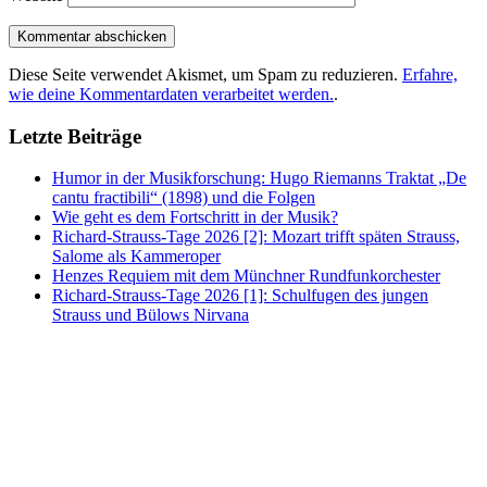
Diese Seite verwendet Akismet, um Spam zu reduzieren.
Erfahre,
wie deine Kommentardaten verarbeitet werden.
.
Letzte Beiträge
Humor in der Musikforschung: Hugo Riemanns Traktat „De
cantu fractibili“ (1898) und die Folgen
Wie geht es dem Fortschritt in der Musik?
Richard-Strauss-Tage 2026 [2]: Mozart trifft späten Strauss,
Salome als Kammeroper
Henzes Requiem mit dem Münchner Rundfunkorchester
Richard-Strauss-Tage 2026 [1]: Schulfugen des jungen
Strauss und Bülows Nirvana