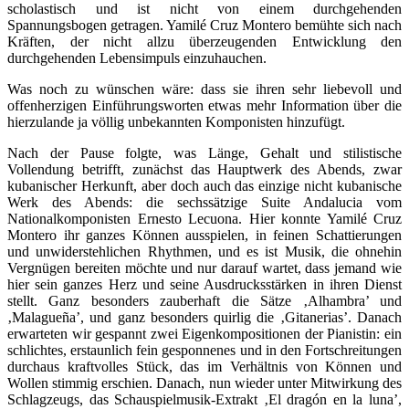
scholastisch und ist nicht von einem durchgehenden
Spannungsbogen getragen. Yamilé Cruz Montero bemühte sich nach
Kräften, der nicht allzu überzeugenden Entwicklung den
durchgehenden Lebensimpuls einzuhauchen.
Was noch zu wünschen wäre: dass sie ihren sehr liebevoll und
offenherzigen Einführungsworten etwas mehr Information über die
hierzulande ja völlig unbekannten Komponisten hinzufügt.
Nach der Pause folgte, was Länge, Gehalt und stilistische
Vollendung betrifft, zunächst das Hauptwerk des Abends, zwar
kubanischer Herkunft, aber doch auch das einzige nicht kubanische
Werk des Abends: die sechssätzige Suite Andalucia vom
Nationalkomponisten Ernesto Lecuona. Hier konnte Yamilé Cruz
Montero ihr ganzes Können ausspielen, in feinen Schattierungen
und unwiderstehlichen Rhythmen, und es ist Musik, die ohnehin
Vergnügen bereiten möchte und nur darauf wartet, dass jemand wie
hier sein ganzes Herz und seine Ausdrucksstärken in ihren Dienst
stellt. Ganz besonders zauberhaft die Sätze ‚Alhambra’ und
‚Malagueña’, und ganz besonders quirlig die ‚Gitanerias’. Danach
erwarteten wir gespannt zwei Eigenkompositionen der Pianistin: ein
schlichtes, erstaunlich fein gesponnenes und in den Fortschreitungen
durchaus kraftvolles Stück, das im Verhältnis von Können und
Wollen stimmig erschien. Danach, nun wieder unter Mitwirkung des
Schlagzeugs, das Schauspielmusik-Extrakt ‚El dragón en la luna’,