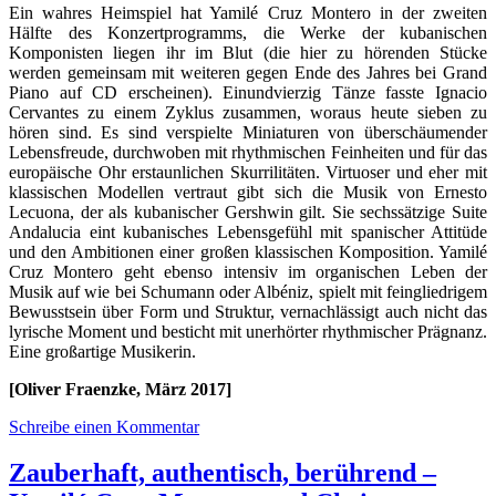
Ein wahres Heimspiel hat Yamilé Cruz Montero in der zweiten
Hälfte des Konzertprogramms, die Werke der kubanischen
Komponisten liegen ihr im Blut (die hier zu hörenden Stücke
werden gemeinsam mit weiteren gegen Ende des Jahres bei Grand
Piano auf CD erscheinen). Einundvierzig Tänze fasste Ignacio
Cervantes zu einem Zyklus zusammen, woraus heute sieben zu
hören sind. Es sind verspielte Miniaturen von überschäumender
Lebensfreude, durchwoben mit rhythmischen Feinheiten und für das
europäische Ohr erstaunlichen Skurrilitäten. Virtuoser und eher mit
klassischen Modellen vertraut gibt sich die Musik von Ernesto
Lecuona, der als kubanischer Gershwin gilt. Sie sechssätzige Suite
Andalucia eint kubanisches Lebensgefühl mit spanischer Attitüde
und den Ambitionen einer großen klassischen Komposition. Yamilé
Cruz Montero geht ebenso intensiv im organischen Leben der
Musik auf wie bei Schumann oder Albéniz, spielt mit feingliedrigem
Bewusstsein über Form und Struktur, vernachlässigt auch nicht das
lyrische Moment und besticht mit unerhörter rhythmischer Prägnanz.
Eine großartige Musikerin.
[Oliver Fraenzke, März 2017]
Schreibe einen Kommentar
Zauberhaft, authentisch, berührend –