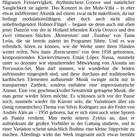
filigranen Feinnervigkeit, rhythmischem Groove und natürlicher
Sanglichkeit sie agierte. Das Konzert in der Mohr-Villa – in eher
etwas indifferenter Akustik auf einem zwar nicht makellosen, da nur
bedingt modulationsfähigen, aber doch auch nicht allzu
unbefriedigenden Hohner-Flügel – begann sie denn auch mit eben
jener Danzón von der in Holland lebenden Keyla Orozco und den
zwei virtuosen Stücken ‚Momentum’ und ‚Tumbao’ von Tania
León, die sie bereits zuletzt im Programm führte. Und es war
erfreulich, hören zu können, wie die Werke unter ihren Händen
weiter reifen. Neu dann ‚Reencuentro’ von dem 1958 geborenen,
komponierenden Klaviervirtuosen Ernán López Nussa, nunmehr
unter so dezenter wie stimulierender Mitwirkung von Asonitis am
Percussion-Set. Man darf staunen, wie wunderbar die beiden
aufeinander eingespielt sind, und diese durchaus auf traditionellen
karibischen Elementen aufbauende Musik swingte nicht nur in
transparenter Zartheit, sondern entfaltete eine improvisatorische
Anmut. Eine von geschmackvoller Sensitivität getragene Musik, die
man gerne wieder hören möchte. Es schlossen sich vor der Pause
noch, nunmehr wieder für Klavier solo, die Variationen über ein
(innig romantisches) Thema von Silvio Rodriguez aus der Feder von
Andrés Alén an – 1950 geboren, hat er sich einst auch seine Sporen
als Pianist verdient. Man merkt seinem Zyklus an, dass er
aufmerksam die großen Vorbilder in der Gattung studierte, und in
einer Variation scheint tatsächlich Brahms eine kleine Stippvisite zu
machen. Allerdings wirkt das Werk insgesamt auch etwas bemüht