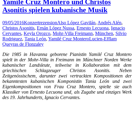
Yamilé Cruz Montero und Christos
Asonitis spielen kubanische Musik
09/05/2016
Konzertrezension
Also López Gavilán
,
Andrés Alén
,
Christos Asonitis
,
Ernán López Nussa
,
Ernesto Lecuona
,
Ignacio
Cervantes
,
Keyla Orozco
,
Mohr-Villa Freimann
,
München
,
Silvio
Rodriguez
,
Tania León
,
Yamilé Cruz Montero
Lucien-Efflam
Queyras de Flonzaley
Die 1985 in Havanna geborene Pianistin Yamilé Cruz Montero
spielt in der Mohr-Villa in Freimann im Münchner Norden Werke
kubanischer Landsleute, teilweise in Kollaboration mit dem
griechischen Schlagzeuger Christos Asonitis. Neben
Zeitgenössischem, darunter zwei vertrackten Kompositionen der
bekanntesten kubanischen Komponistin Tania León und zwei
Eigenkompositionen von Frau Cruz Montero, spielte sie auch
Klassiker von Ernesto Lecuona und, als Zugabe und einziges Werk
des 19. Jahrhunderts, Ignacio Cervantes.