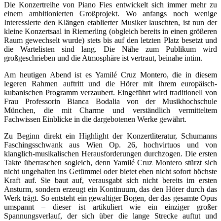
Die Konzertreihe von Piano Fies entwickelt sich immer mehr zu
einem ambitionierten Großprojekt. Wo anfangs noch wenige
Interessierte den Klängen etablierter Musiker lauschten, ist nun der
kleine Konzertsaal in Riemerling (obgleich bereits in einen größeren
Raum gewechselt wurde) stets bis auf den letzten Platz besetzt und
die Wartelisten sind lang. Die Nähe zum Publikum wird
großgeschrieben und die Atmosphäre ist vertraut, beinahe intim.
Am heutigen Abend ist es Yamilé Cruz Montero, die in diesem
legeren Rahmen auftritt und die Hörer mit ihrem europäisch-
kubanischen Programm verzaubert. Eingeführt wird traditionell von
Frau Professorin Bianca Bodalia von der Musikhochschule
München, die mit Charme und verständlich vermitteltem
Fachwissen Einblicke in die dargebotenen Werke gewährt.
Zu Beginn direkt ein Highlight der Konzertliteratur, Schumanns
Faschingsschwank aus Wien Op. 26, hochvirtuos und von
klanglich-musikalischen Herausforderungen durchzogen. Die ersten
Takte überraschen sogleich, denn Yamilé Cruz Montero stürzt sich
nicht ungehalten ins Getümmel oder bietet eben nicht sofort höchste
Kraft auf. Sie baut auf, verausgabt sich nicht bereits im ersten
Ansturm, sondern erzeugt ein Kontinuum, das den Hörer durch das
Werk trägt. So entsteht ein gewaltiger Bogen, der das gesamte Opus
umspannt – dieser ist artikuliert wie ein einziger großer
Spannungsverlauf, der sich über die lange Strecke auftut und