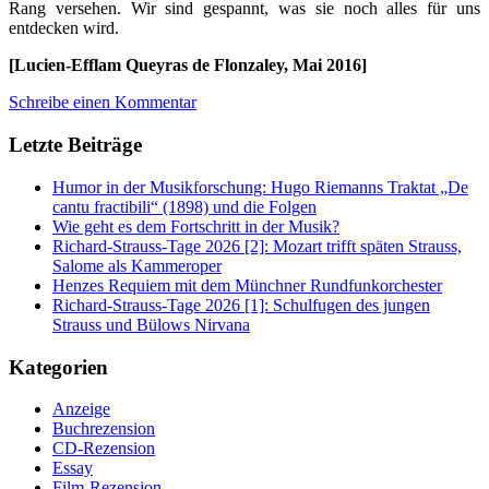
Rang versehen. Wir sind gespannt, was sie noch alles für uns
entdecken wird.
[Lucien-Efflam Queyras de Flonzaley, Mai 2016]
Schreibe einen Kommentar
Letzte Beiträge
Humor in der Musikforschung: Hugo Riemanns Traktat „De
cantu fractibili“ (1898) und die Folgen
Wie geht es dem Fortschritt in der Musik?
Richard-Strauss-Tage 2026 [2]: Mozart trifft späten Strauss,
Salome als Kammeroper
Henzes Requiem mit dem Münchner Rundfunkorchester
Richard-Strauss-Tage 2026 [1]: Schulfugen des jungen
Strauss und Bülows Nirvana
Kategorien
Anzeige
Buchrezension
CD-Rezension
Essay
Film-Rezension