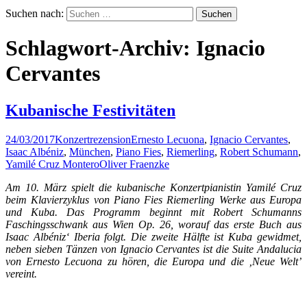
Suchen nach:
Schlagwort-Archiv: Ignacio
Cervantes
Kubanische Festivitäten
24/03/2017
Konzertrezension
Ernesto Lecuona
,
Ignacio Cervantes
,
Isaac Albéniz
,
München
,
Piano Fies
,
Riemerling
,
Robert Schumann
,
Yamilé Cruz Montero
Oliver Fraenzke
Am 10. März spielt die kubanische Konzertpianistin Yamilé Cruz
beim Klavierzyklus von Piano Fies Riemerling Werke aus Europa
und Kuba. Das Programm beginnt mit Robert Schumanns
Faschingsschwank aus Wien Op. 26, worauf das erste Buch aus
Isaac Albéniz‘ Iberia folgt. Die zweite Hälfte ist Kuba gewidmet,
neben sieben Tänzen von Ignacio Cervantes ist die Suite Andalucia
von Ernesto Lecuona zu hören, die Europa und die ‚Neue Welt’
vereint.