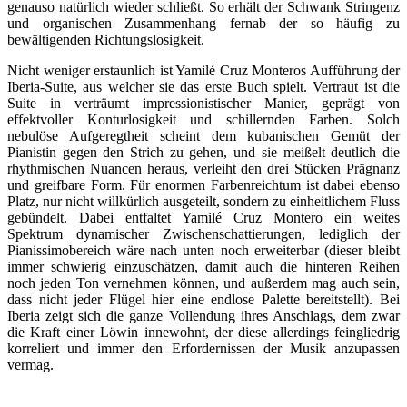
genauso natürlich wieder schließt. So erhält der Schwank Stringenz
und organischen Zusammenhang fernab der so häufig zu
bewältigenden Richtungslosigkeit.
Nicht weniger erstaunlich ist Yamilé Cruz Monteros Aufführung der
Iberia-Suite, aus welcher sie das erste Buch spielt. Vertraut ist die
Suite in verträumt impressionistischer Manier, geprägt von
effektvoller Konturlosigkeit und schillernden Farben. Solch
nebulöse Aufgeregtheit scheint dem kubanischen Gemüt der
Pianistin gegen den Strich zu gehen, und sie meißelt deutlich die
rhythmischen Nuancen heraus, verleiht den drei Stücken Prägnanz
und greifbare Form. Für enormen Farbenreichtum ist dabei ebenso
Platz, nur nicht willkürlich ausgeteilt, sondern zu einheitlichem Fluss
gebündelt. Dabei entfaltet Yamilé Cruz Montero ein weites
Spektrum dynamischer Zwischenschattierungen, lediglich der
Pianissimobereich wäre nach unten noch erweiterbar (dieser bleibt
immer schwierig einzuschätzen, damit auch die hinteren Reihen
noch jeden Ton vernehmen können, und außerdem mag auch sein,
dass nicht jeder Flügel hier eine endlose Palette bereitstellt). Bei
Iberia zeigt sich die ganze Vollendung ihres Anschlags, dem zwar
die Kraft einer Löwin innewohnt, der diese allerdings feingliedrig
korreliert und immer den Erfordernissen der Musik anzupassen
vermag.