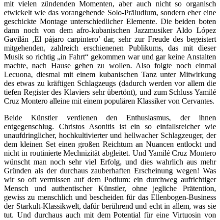
mit vielen zündenden Momenten, aber auch nicht so organisch
etwickelt wie das vorangehende Solo-Präludium, sondern eher eine
geschickte Montage unterschiedlicher Elemente. Die beiden boten
dann noch von dem afro-kubanischen Jazzmusiker Aldo López
Gavilán ‚El pájaro carpintero’ dar, sehr zur Freude des begeistert
mitgehenden, zahlreich erschienenen Publikums, das mit dieser
Musik so richtig „in Fahrt“ gekommen war und gar keine Anstalten
machte, nach Hause gehen zu wollen. Also folgte noch einmal
Lecuona, diesmal mit einem kubanischen Tanz unter Mitwirkung
des etwas zu kräftigen Schlagzeugs (dadurch werden vor allem die
tiefen Register des Klaviers sehr übertönt), und zum Schluss Yamilé
Cruz Montero alleine mit einem populären Klassiker von Cervantes.
Beide Künstler verdienen den Enthusiasmus, der ihnen
entgegenschlug. Christos Asonitis ist ein so einfallsreicher wie
unaufdringlicher, hochkultivierter und hellwacher Schlagzeuger, der
dem kleinen Set einen großen Reichtum an Nuancen entlockt und
nicht in routinierte Mechnizität abgleitet. Und Yamilé Cruz Montero
wünscht man noch sehr viel Erfolg, und dies wahrlich aus mehr
Gründen als der durchaus zauberhaften Erscheinung wegen! Was
wir so oft vermissen auf dem Podium: ein durchweg aufrichtiger
Mensch und authentischer Künstler, ohne jegliche Prätention,
gewiss zu menschlich und bescheiden für das Ellenbogen-Business
der Starkult-Klassikwelt, dafür berührend und echt in allem, was sie
tut. Und durchaus auch mit dem Potential für eine Virtuosin von