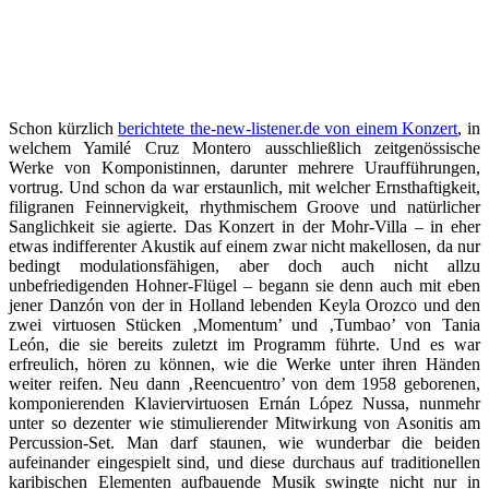
Schon kürzlich
berichtete the-new-listener.de von einem Konzert
, in
welchem Yamilé Cruz Montero ausschließlich zeitgenössische
Werke von Komponistinnen, darunter mehrere Uraufführungen,
vortrug. Und schon da war erstaunlich, mit welcher Ernsthaftigkeit,
filigranen Feinnervigkeit, rhythmischem Groove und natürlicher
Sanglichkeit sie agierte. Das Konzert in der Mohr-Villa – in eher
etwas indifferenter Akustik auf einem zwar nicht makellosen, da nur
bedingt modulationsfähigen, aber doch auch nicht allzu
unbefriedigenden Hohner-Flügel – begann sie denn auch mit eben
jener Danzón von der in Holland lebenden Keyla Orozco und den
zwei virtuosen Stücken ‚Momentum’ und ‚Tumbao’ von Tania
León, die sie bereits zuletzt im Programm führte. Und es war
erfreulich, hören zu können, wie die Werke unter ihren Händen
weiter reifen. Neu dann ‚Reencuentro’ von dem 1958 geborenen,
komponierenden Klaviervirtuosen Ernán López Nussa, nunmehr
unter so dezenter wie stimulierender Mitwirkung von Asonitis am
Percussion-Set. Man darf staunen, wie wunderbar die beiden
aufeinander eingespielt sind, und diese durchaus auf traditionellen
karibischen Elementen aufbauende Musik swingte nicht nur in