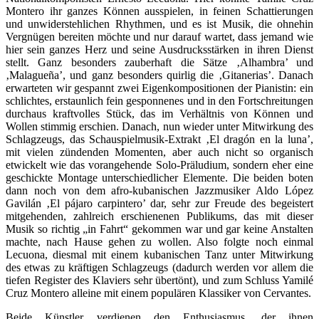
Montero ihr ganzes Können ausspielen, in feinen Schattierungen
und unwiderstehlichen Rhythmen, und es ist Musik, die ohnehin
Vergnügen bereiten möchte und nur darauf wartet, dass jemand wie
hier sein ganzes Herz und seine Ausdrucksstärken in ihren Dienst
stellt. Ganz besonders zauberhaft die Sätze ‚Alhambra’ und
‚Malagueña’, und ganz besonders quirlig die ‚Gitanerias’. Danach
erwarteten wir gespannt zwei Eigenkompositionen der Pianistin: ein
schlichtes, erstaunlich fein gesponnenes und in den Fortschreitungen
durchaus kraftvolles Stück, das im Verhältnis von Können und
Wollen stimmig erschien. Danach, nun wieder unter Mitwirkung des
Schlagzeugs, das Schauspielmusik-Extrakt ‚El dragón en la luna’,
mit vielen zündenden Momenten, aber auch nicht so organisch
etwickelt wie das vorangehende Solo-Präludium, sondern eher eine
geschickte Montage unterschiedlicher Elemente. Die beiden boten
dann noch von dem afro-kubanischen Jazzmusiker Aldo López
Gavilán ‚El pájaro carpintero’ dar, sehr zur Freude des begeistert
mitgehenden, zahlreich erschienenen Publikums, das mit dieser
Musik so richtig „in Fahrt“ gekommen war und gar keine Anstalten
machte, nach Hause gehen zu wollen. Also folgte noch einmal
Lecuona, diesmal mit einem kubanischen Tanz unter Mitwirkung
des etwas zu kräftigen Schlagzeugs (dadurch werden vor allem die
tiefen Register des Klaviers sehr übertönt), und zum Schluss Yamilé
Cruz Montero alleine mit einem populären Klassiker von Cervantes.
Beide Künstler verdienen den Enthusiasmus, der ihnen