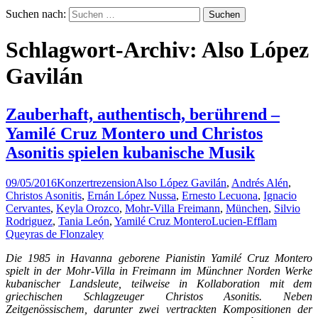
Suchen nach:
Schlagwort-Archiv: Also López
Gavilán
Zauberhaft, authentisch, berührend –
Yamilé Cruz Montero und Christos
Asonitis spielen kubanische Musik
09/05/2016
Konzertrezension
Also López Gavilán
,
Andrés Alén
,
Christos Asonitis
,
Ernán López Nussa
,
Ernesto Lecuona
,
Ignacio
Cervantes
,
Keyla Orozco
,
Mohr-Villa Freimann
,
München
,
Silvio
Rodriguez
,
Tania León
,
Yamilé Cruz Montero
Lucien-Efflam
Queyras de Flonzaley
Die 1985 in Havanna geborene Pianistin Yamilé Cruz Montero
spielt in der Mohr-Villa in Freimann im Münchner Norden Werke
kubanischer Landsleute, teilweise in Kollaboration mit dem
griechischen Schlagzeuger Christos Asonitis. Neben
Zeitgenössischem, darunter zwei vertrackten Kompositionen der