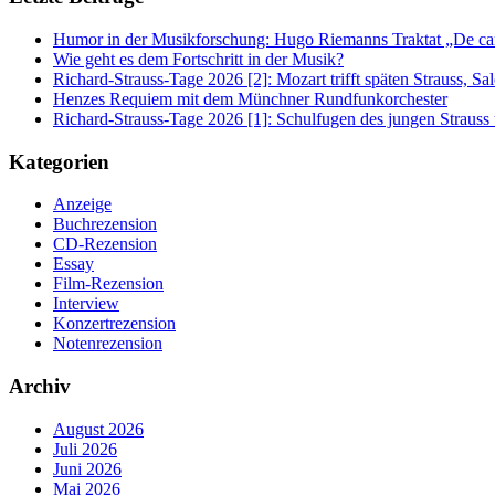
Humor in der Musikforschung: Hugo Riemanns Traktat „De cant
Wie geht es dem Fortschritt in der Musik?
Richard-Strauss-Tage 2026 [2]: Mozart trifft späten Strauss, 
Henzes Requiem mit dem Münchner Rundfunkorchester
Richard-Strauss-Tage 2026 [1]: Schulfugen des jungen Straus
Kategorien
Anzeige
Buchrezension
CD-Rezension
Essay
Film-Rezension
Interview
Konzertrezension
Notenrezension
Archiv
August 2026
Juli 2026
Juni 2026
Mai 2026