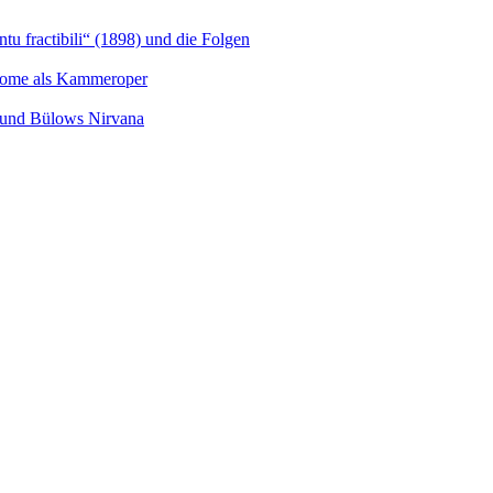
u fractibili“ (1898) und die Folgen
Salome als Kammeroper
s und Bülows Nirvana