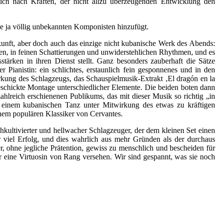
ch nach Kräften, der nicht allzu überzeugenden Entwicklung den
de ja völlig unbekannten Komponisten hinzufügt.
kunft, aber doch auch das einzige nicht kubanische Werk des Abends:
n, in feinen Schattierungen und unwiderstehlichen Rhythmen, und es
ärken in ihren Dienst stellt. Ganz besonders zauberhaft die Sätze
Pianistin: ein schlichtes, erstaunlich fein gesponnenes und in den
rkung des Schlagzeugs, das Schauspielmusik-Extrakt ‚El dragón en la
eschickte Montage unterschiedlicher Elemente. Die beiden boten dann
hlreich erschienenen Publikums, das mit dieser Musik so richtig „in
einem kubanischen Tanz unter Mitwirkung des etwas zu kräftigen
inem populären Klassiker von Cervantes.
chkultivierter und hellwacher Schlagzeuger, der dem kleinen Set einen
 viel Erfolg, und dies wahrlich aus mehr Gründen als der durchaus
 ohne jegliche Prätention, gewiss zu menschlich und bescheiden für
ür eine Virtuosin von Rang versehen. Wir sind gespannt, was sie noch