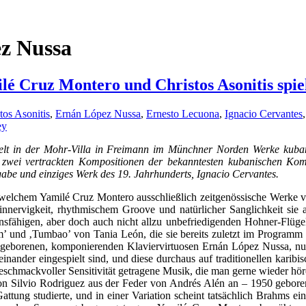
z Nussa
ilé Cruz Montero und Christos Asonitis spi
tos Asonitis
,
Ernán López Nussa
,
Ernesto Lecuona
,
Ignacio Cervantes
ey
lt in der Mohr-Villa in Freimann im Münchner Norden Werke kubanis
er zwei vertrackten Kompositionen der bekanntesten kubanischen K
gabe und einziges Werk des 19. Jahrhunderts, Ignacio Cervantes.
 welchem Yamilé Cruz Montero ausschließlich zeitgenössische Werke 
einnervigkeit, rhythmischem Groove und natürlicher Sanglichkeit sie 
nsfähigen, aber doch auch nicht allzu unbefriedigenden Hohner-Flüg
und ‚Tumbao’ von Tania León, die sie bereits zuletzt im Programm fü
geborenen, komponierenden Klaviervirtuosen Ernán López Nussa, nun
nander eingespielt sind, und diese durchaus auf traditionellen karib
 geschmackvoller Sensitivität getragene Musik, die man gerne wieder hö
on Silvio Rodriguez aus der Feder von Andrés Alén an – 1950 geboren,
ttung studierte, und in einer Variation scheint tatsächlich Brahms ei