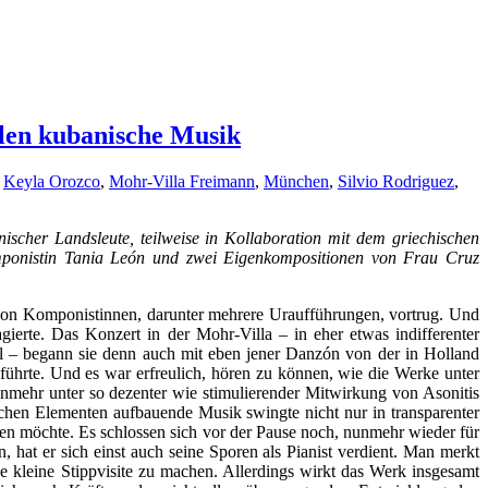
elen kubanische Musik
,
Keyla Orozco
,
Mohr-Villa Freimann
,
München
,
Silvio Rodriguez
,
cher Landsleute, teilweise in Kollaboration mit dem griechischen
omponistin Tania León und zwei Eigenkompositionen von Frau Cruz
von Komponistinnen, darunter mehrere Uraufführungen, vortrug. Und
agierte. Das Konzert in der Mohr-Villa – in eher etwas indifferenter
el – begann sie denn auch mit eben jener Danzón von der in Holland
hrte. Und es war erfreulich, hören zu können, wie die Werke unter
mehr unter so dezenter wie stimulierender Mitwirkung von Asonitis
ischen Elementen aufbauende Musik swingte nicht nur in transparenter
ren möchte. Es schlossen sich vor der Pause noch, nunmehr wieder für
 hat er sich einst auch seine Sporen als Pianist verdient. Man merkt
ne kleine Stippvisite zu machen. Allerdings wirkt das Werk insgesamt