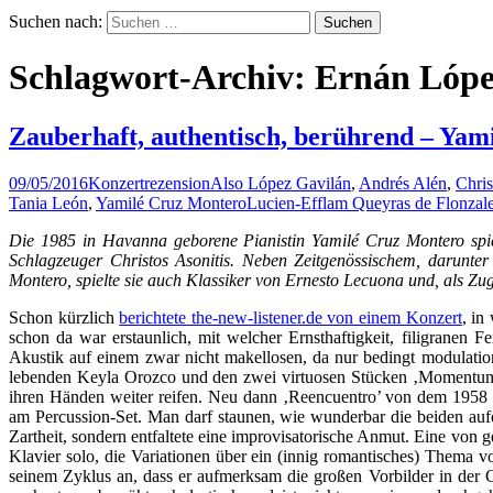
Suchen nach:
Schlagwort-Archiv: Ernán Lópe
Zauberhaft, authentisch, berührend – Yam
09/05/2016
Konzertrezension
Also López Gavilán
,
Andrés Alén
,
Chris
Tania León
,
Yamilé Cruz Montero
Lucien-Efflam Queyras de Flonzal
Die 1985 in Havanna geborene Pianistin Yamilé Cruz Montero spie
Schlagzeuger Christos Asonitis. Neben Zeitgenössischem, darunt
Montero, spielte sie auch Klassiker von Ernesto Lecuona und, als Zu
Schon kürzlich
berichtete the-new-listener.de von einem Konzert
, in
schon da war erstaunlich, mit welcher Ernsthaftigkeit, filigranen F
Akustik auf einem zwar nicht makellosen, da nur bedingt modulatio
lebenden Keyla Orozco und den zwei virtuosen Stücken ‚Momentum’ 
ihren Händen weiter reifen. Neu dann ‚Reencuentro’ von dem 1958 
am Percussion-Set. Man darf staunen, wie wunderbar die beiden aufei
Zartheit, sondern entfaltete eine improvisatorische Anmut. Eine von
Klavier solo, die Variationen über ein (innig romantisches) Thema v
seinem Zyklus an, dass er aufmerksam die großen Vorbilder in der Ga