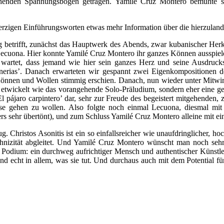
ehenden Spannungsbogen getragen. Yamilé Cruz Montero bemühte si
herzigen Einführungsworten etwas mehr Information über die hierzulan
ng betrifft, zunächst das Hauptwerk des Abends, zwar kubanischer Her
Lecuona. Hier konnte Yamilé Cruz Montero ihr ganzes Können ausspiele
wartet, dass jemand wie hier sein ganzes Herz und seine Ausdrucksst
erias’. Danach erwarteten wir gespannt zwei Eigenkompositionen der 
 Können und Wollen stimmig erschien. Danach, nun wieder unter Mitwi
 etwickelt wie das vorangehende Solo-Präludium, sondern eher eine g
ájaro carpintero’ dar, sehr zur Freude des begeistert mitgehenden, za
e gehen zu wollen. Also folgte noch einmal Lecuona, diesmal mit 
ers sehr übertönt), und zum Schluss Yamilé Cruz Montero alleine mit e
 Christos Asonitis ist ein so einfallsreicher wie unaufdringlicher, ho
hnizität abgleitet. Und Yamilé Cruz Montero wünscht man noch sehr
Podium: ein durchweg aufrichtiger Mensch und authentischer Künstler,
nd echt in allem, was sie tut. Und durchaus auch mit dem Potential f