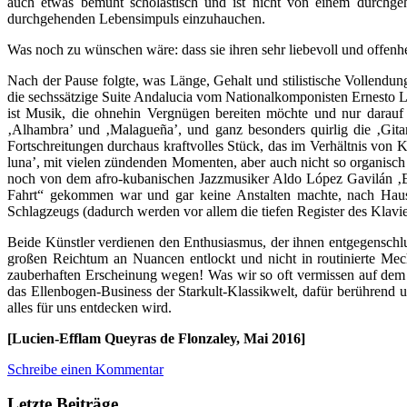
auch etwas bemüht scholastisch und ist nicht von einem durchg
durchgehenden Lebensimpuls einzuhauchen.
Was noch zu wünschen wäre: dass sie ihren sehr liebevoll und offen
Nach der Pause folgte, was Länge, Gehalt und stilistische Vollendu
die sechssätzige Suite Andalucia vom Nationalkomponisten Ernesto 
ist Musik, die ohnehin Vergnügen bereiten möchte und nur darauf 
‚Alhambra’ und ‚Malagueña’, und ganz besonders quirlig die ‚Gitan
Fortschreitungen durchaus kraftvolles Stück, das im Verhältnis von
luna’, mit vielen zündenden Momenten, aber auch nicht so organisch
noch von dem afro-kubanischen Jazzmusiker Aldo López Gavilán ‚El p
Fahrt“ gekommen war und gar keine Anstalten machte, nach Haus
Schlagzeugs (dadurch werden vor allem die tiefen Register des Klavi
Beide Künstler verdienen den Enthusiasmus, der ihnen entgegenschlug.
großen Reichtum an Nuancen entlockt und nicht in routinierte Mec
zauberhaften Erscheinung wegen! Was wir so oft vermissen auf dem 
das Ellenbogen-Business der Starkult-Klassikwelt, dafür berührend u
alles für uns entdecken wird.
[Lucien-Efflam Queyras de Flonzaley, Mai 2016]
Schreibe einen Kommentar
Letzte Beiträge