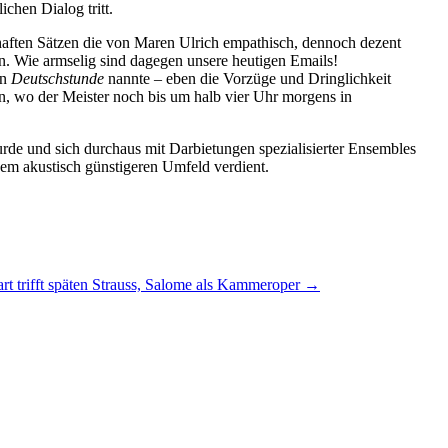
chen Dialog tritt.
nhaften Sätzen die von Maren Ulrich empathisch, dennoch dezent
. Wie armselig sind dagegen unsere heutigen Emails!
an
Deutschstunde
nannte – eben die Vorzüge und Dringlichkeit
n, wo der Meister noch bis um halb vier Uhr morgens in
rde und sich durchaus mit Darbietungen spezialisierter Ensembles
nem akustisch günstigeren Umfeld verdient.
rt trifft späten Strauss, Salome als Kammeroper
→