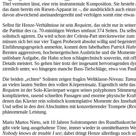
Titel vermuten lässt, eine rein instrumentale Komposition. Sie besteht
das dann bereits ein Riesen-Apparat ist –, die ausdrücklich auch einz
davon abweichend aneinandergereiht und verfolgen somit eine etwas e
Selbst für Henze-Verhältnisse ist sein
Requiem
, das nicht nur in sei
die Partitur des ca. 70-minütigen Werkes umfasst 374 Seiten. Da selbst
solistisch agieren. Da wird schon der Celesta-Part streckenweise zu
müssen sich bei nur vier Tagen Probezeit absolut willig und begeist
Einführungsgespräch anmerkte, kommt dem fabelhaften
Patrick Hah
Bersten aggressiven, hochenergetischen Ausbrüche und die Momente nu
unlösbare Aufgabe, die Hahn schon schlagtechnisch souverän, mit of
Details meistert. So gehen hier trotz der insgesamt hervorragenden 
ziemlich unter, wo hingegen manche Bass-Tiefschläge, etwa von Pauk
Die beiden „echten“ Solisten zeigen fraglos Weltklasse-Niveau:
Tamar
an vielen lauten Stellen den vollen Körpereinsatz. Eigentlich steht d
Requiem
ist der Solo-Klavierpart wegen seines polyphonen Stimmengef
komplizierten, rasend schnellen Passagen und enorme physische Kraf
denen das Klavier rein solistisch kontemplative Momente des Innehalt
Und selbst in den drei Abschnitten mit konzertierender Trompete (
Rex
phänomenale Leistung.
Mario Martos Nieto, seit 10 Jahren Solotrompeter des Rundfunkorchest
gibt viele lang ausgehaltene Töne, immer wieder in unmittelbarem W
Nobody knows de trouble I see
; dabei dringt Henze allerdings noch u