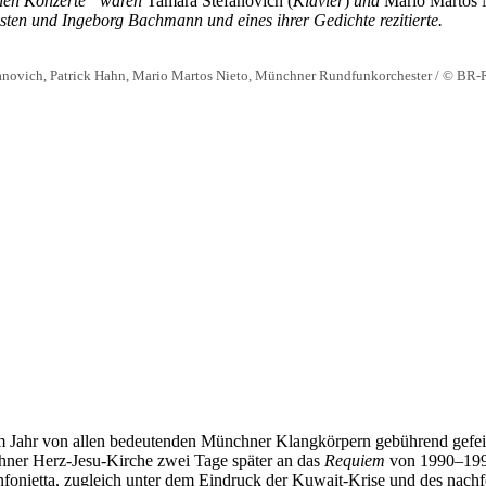
ichen Konzerte“ waren
Tamara Stefanovich (
Klavier
)
und
Mario Martos N
ten und Ingeborg Bachmann und eines ihrer Gedichte rezitierte.
anovich, Patrick Hahn, Mario Martos Nieto, Münchner Rundfunkorchester / © BR-
 Jahr von allen bedeutenden Münchner Klangkörpern gebührend gefeie
ner Herz-Jesu-Kirche zwei Tage später an das
Requiem
von 1990–199
fonietta, zugleich unter dem Eindruck der Kuwait-Krise und des nach