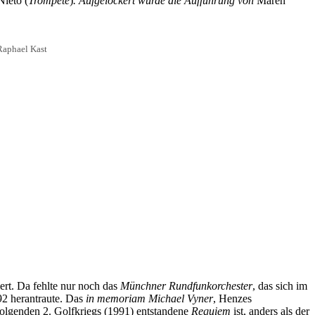
ieto (
Trompete
)
. Aufgelockert wurde die Aufführung von
Maren
Raphael Kast
rt. Da fehlte nur noch das
Münchner Rundfunkorchester
, das sich im
2 herantraute. Das
in memoriam Michael Vyner
, Henzes
folgenden 2. Golfkriegs (1991) entstandene
Requiem
ist, anders als der