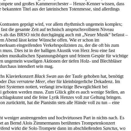
Trompete und großes Kammerorchester – Henze-Kenner wissen, dass
 bekannten Titel aus der lateinischen Totenmesse, sind allerdings
en Kontrasten geprägt wird, vor allem rhythmisch ungemein komplex;
er fast die gesamte Zeit auf technisch anspruchsvollstem Niveau
ers als das BRSO nicht durchgängig auch mit „Neuer Musik“ befasst –
sem Abend lässt keine Wünsche offen. Wie er schon im
fmerksam eingreifenden Verkehrspolizisten zu, der die oft bis zum
uss. Dies ist in der halligen Akustik von Herz Jesu eine fast
fenden musikalischen Spannungsbögen und feinem Gespür für wichtige
len ungemein wuseligen Aktionen der tiefen Holz- und Blechbläser
urchaus intendiert sein mag.
chs Klavierkonzert
Black Swan
aus der Taufe gehoben hat, benötigt
der
Das verratene Meer
, eher für kleinbürgerliche Dekadenz. Im
ei Systemen notiert, verlangt irrwitzige Beweglichkeit bei
li geboten werden muss. Zum Glück gibt es auch wenige Stellen, an
schlagskunst und die feine Lyrik Henzes voll zur Geltung bringen.
on zurücktritt, hat die Pianistin stets alle Hände voll zu tun – eine
ht weniger anstrengenden und hochvirtuosen Part in nichts nach. Es
sofort an Bernd Alois Zimmermanns berühmtes Trompetenkonzert
greifend wirkt die Solo-Trompete dann im abschließenden
Sanctus
, wo