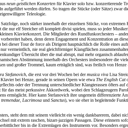
 aus
neun geistlichen Konzerten
für Klavier solo bzw. konzertierende 
eln aufgeführt werden dürfen. So tragen die Stücke (oder Sätze) zwar die
igenwilligere Teleologie.
ner Satzfolge, noch stärker innerhalb der einzelnen Stücke, von extrem
 die nur elf Streicher oft komplett divisi spielen, muss so jeder Musik
m kleinen Klavierkonzert. Die Mitglieder des Rundfunkorchesters – and
ert vorbereitet haben, denn deren Engagement und Konzentration an die
n
bei dieser Tour de force als Dirigent hauptsächlich die Rolle eines au
r vermeintlich, nie real gleichförmiger Klangflächen zusammenhalten m
fenkundiger Übersicht über die mal abrupt, mal mehr organisch ablau
dynamischen Abstimmung innerhalb des Orchesters insbesondere die vie
en und großer Trommel, kaum erträglich sind, was freilich von Henze d
a Stefanovich
, die erst vor drei Wochen bei der
musica viva
Lisa Strei
as Klavier bei Henze, gerade in seinen Opern wie etwa
The English Cat
o
lechts oder der Trennung unterschiedlicher Klangterassen öfters auf dr
t für das meist perkussive Akkordwerk, wobei den Schlagzeugern Paro
ens ermöglicht. Hier kann Stefanovich ihre ungemein differenzierte An
 tremendae, Lacrimosa
und
Sanctus
), wo sie eher in begleitende Funkti
ers, steht dem mit seinem vielleicht ein wenig dankbarerem, dabei nic
echsel mit extrem raschen, bizarr-jazzigen Passagen. Diese erinnern 
nerbittlicher bis in die Extremlagen des Instruments vor. Besonders er