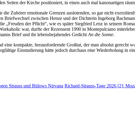
 Seiten der Kirche positioniert, in einen auch mal kanonartigen räumli
für die Zuhörer emotionale Grenzen auslotenden, so gar nicht exerzitie
den Briefwechsel zwischen Henze und der Dichterin Ingeborg Bachmann
ie „Freuden der Pflicht“, wie es später Siegfried Lenz in seinem Rom
 Workaholic war, durfte der Rezensent 1990 in Montepulciano miterlebe
nns Brief und ihr lebensbejahendes Gedicht
An die Sonne
.
d eine kompakte, herausfordernde Großtat, der man absolut gerecht wu
orgfältige Einstudierung hätte jedoch durchaus eine Wiederholung in ei
ungen Strauss und Bülows Nirvana
Richard-Strauss-Tage 2026 [2]: Moza