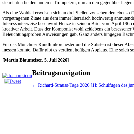
sie mit den beiden anderen Trompetern, nun an den gegenüber liegenden
Als eine Wohltat erweisen sich an drei Stellen zwischen den ebenso 
vorgetragenen Zitate aus dem immer literarisch hochwertig anmuten
Interessanterweise beschwört Henze in seinem Brief vom April 1965 d
kreativer Arbeit. Dass der Komponist wohl zeitlebens ein besessener
Beleuchtungsproben Anweisungen gab. Ganz anders hingegen Bachma
Für das Münchner Rundfunkorchester und die Solisten ist dieser Aben
messen konnte. Dafür gibt es verdient heftigen Applaus. Eine solch s
[Martin Blaumeiser, 5. Juli 2026]
Beitragsnavigation
←
Richard-Strauss-Tage 2026 [1]: Schulfugen des j