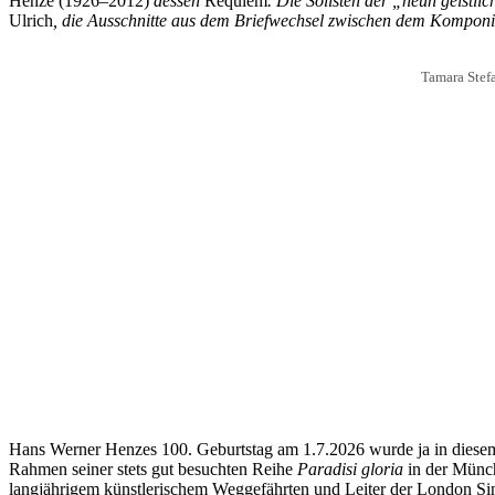
Henze (1926–2012)
dessen
Requiem
. Die Solisten der „neun geistl
Ulrich
, die Ausschnitte aus dem Briefwechsel zwischen dem Komponis
Tamara Stef
Hans Werner Henzes 100. Geburtstag am 1.7.2026 wurde ja in diesem
Rahmen seiner stets gut besuchten Reihe
Paradisi gloria
in der Münch
langjährigem künstlerischem Weggefährten und Leiter der London Sin