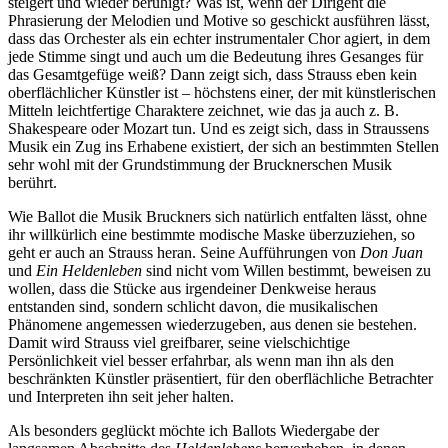
steigert und wieder beruhigt? Was ist, wenn der Dirigent die
Phrasierung der Melodien und Motive so geschickt ausführen lässt,
dass das Orchester als ein echter instrumentaler Chor agiert, in dem
jede Stimme singt und auch um die Bedeutung ihres Gesanges für
das Gesamtgefüge weiß? Dann zeigt sich, dass Strauss eben kein
oberflächlicher Künstler ist – höchstens einer, der mit künstlerischen
Mitteln leichtfertige Charaktere zeichnet, wie das ja auch z. B.
Shakespeare oder Mozart tun. Und es zeigt sich, dass in Straussens
Musik ein Zug ins Erhabene existiert, der sich an bestimmten Stellen
sehr wohl mit der Grundstimmung der Brucknerschen Musik
berührt.
Wie Ballot die Musik Bruckners sich natürlich entfalten lässt, ohne
ihr willkürlich eine bestimmte modische Maske überzuziehen, so
geht er auch an Strauss heran. Seine Aufführungen von
Don Juan
und
Ein Heldenleben
sind nicht vom Willen bestimmt, beweisen zu
wollen, dass die Stücke aus irgendeiner Denkweise heraus
entstanden sind, sondern schlicht davon, die musikalischen
Phänomene angemessen wiederzugeben, aus denen sie bestehen.
Damit wird Strauss viel greifbarer, seine vielschichtige
Persönlichkeit viel besser erfahrbar, als wenn man ihn als den
beschränkten Künstler präsentiert, für den oberflächliche Betrachter
und Interpreten ihn seit jeher halten.
Als besonders geglückt möchte ich Ballots Wiedergabe der