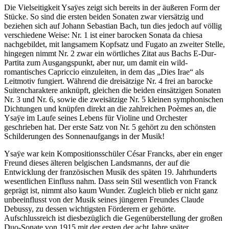
Die Vielseitigkeit Ysaÿes zeigt sich bereits in der äußeren Form der
Stücke. So sind die ersten beiden Sonaten zwar viersätzig und
beziehen sich auf Johann Sebastian Bach, tun dies jedoch auf völlig
verschiedene Weise: Nr. 1 ist einer barocken Sonata da chiesa
nachgebildet, mit langsamem Kopfsatz und Fugato an zweiter Stelle,
hingegen nimmt Nr. 2 zwar ein wörtliches Zitat aus Bachs E-Dur-
Partita zum Ausgangspunkt, aber nur, um damit ein wild-
romantisches Capriccio einzuleiten, in dem das „Dies Irae“ als
Leitmotiv fungiert. Während die dreisätzige Nr. 4 frei an barocke
Suitencharaktere anknüpft, gleichen die beiden einsätzigen Sonaten
Nr. 3 und Nr. 6, sowie die zweisätzige Nr. 5 kleinen symphonischen
Dichtungen und knüpfen direkt an die zahlreichen Poèmes an, die
Ysaÿe im Laufe seines Lebens für Violine und Orchester
geschrieben hat. Der erste Satz von Nr. 5 gehört zu den schönsten
Schilderungen des Sonnenaufgangs in der Musik!
Ysaÿe war kein Kompositionsschüler César Francks, aber ein enger
Freund dieses älteren belgischen Landsmanns, der auf die
Entwicklung der französischen Musik des späten 19. Jahrhunderts
wesentlichen Einfluss nahm. Dass sein Stil wesentlich von Franck
geprägt ist, nimmt also kaum Wunder. Zugleich blieb er nicht ganz
unbeeinflusst von der Musik seines jüngeren Freundes Claude
Debussy, zu dessen wichtigsten Förderern er gehörte.
Aufschlussreich ist diesbezüglich die Gegenüberstellung der großen
Duo-Sonate von 1915 mit der ersten der acht Jahre später