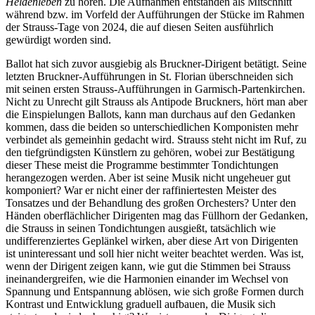
Heldenleben
zu hören. Die Aufnahmen entstanden als Mitschnitt
während bzw. im Vorfeld der Aufführungen der Stücke im Rahmen
der Strauss-Tage von 2024, die auf diesen Seiten ausführlich
gewürdigt worden sind.
Ballot hat sich zuvor ausgiebig als Bruckner-Dirigent betätigt. Seine
letzten Bruckner-Aufführungen in St. Florian überschneiden sich
mit seinen ersten Strauss-Aufführungen in Garmisch-Partenkirchen.
Nicht zu Unrecht gilt Strauss als Antipode Bruckners, hört man aber
die Einspielungen Ballots, kann man durchaus auf den Gedanken
kommen, dass die beiden so unterschiedlichen Komponisten mehr
verbindet als gemeinhin gedacht wird. Strauss steht nicht im Ruf, zu
den tiefgründigsten Künstlern zu gehören, wobei zur Bestätigung
dieser These meist die Programme bestimmter Tondichtungen
herangezogen werden. Aber ist seine Musik nicht ungeheuer gut
komponiert? War er nicht einer der raffiniertesten Meister des
Tonsatzes und der Behandlung des großen Orchesters? Unter den
Händen oberflächlicher Dirigenten mag das Füllhorn der Gedanken,
die Strauss in seinen Tondichtungen ausgießt, tatsächlich wie
undifferenziertes Geplänkel wirken, aber diese Art von Dirigenten
ist uninteressant und soll hier nicht weiter beachtet werden. Was ist,
wenn der Dirigent zeigen kann, wie gut die Stimmen bei Strauss
ineinandergreifen, wie die Harmonien einander im Wechsel von
Spannung und Entspannung ablösen, wie sich große Formen durch
Kontrast und Entwicklung graduell aufbauen, die Musik sich