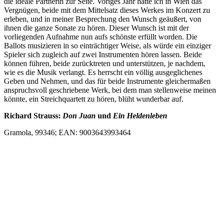
die ideale Partnerin zur Seite. Voriges Jahr hatte ich in Wien das
Vergnügen, beide mit dem Mittelsatz dieses Werkes im Konzert zu
erleben, und in meiner Besprechung den Wunsch geäußert, von
ihnen die ganze Sonate zu hören. Dieser Wunsch ist mit der
vorliegenden Aufnahme nun aufs schönste erfüllt worden. Die
Ballots musizieren in so einträchtiger Weise, als würde ein einziger
Spieler sich zugleich auf zwei Instrumenten hören lassen. Beide
können führen, beide zurücktreten und unterstützen, je nachdem,
wie es die Musik verlangt. Es herrscht ein völlig ausgeglichenes
Geben und Nehmen, und das für beide Instrumente gleichermaßen
anspruchsvoll geschriebene Werk, bei dem man stellenweise meinen
könnte, ein Streichquartett zu hören, blüht wunderbar auf.
Richard Strauss:
Don Juan
und
Ein Heldenleben
Gramola, 99346; EAN: 9003643993464