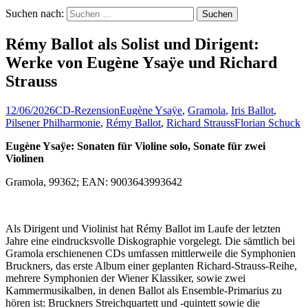
Suchen nach:
Rémy Ballot als Solist und Dirigent:
Werke von Eugène Ysaÿe und Richard
Strauss
12/06/2026
CD-Rezension
Eugène Ysaÿe
,
Gramola
,
Iris Ballot
,
Pilsener Philharmonie
,
Rémy Ballot
,
Richard Strauss
Florian Schuck
Eugène Ysaÿe: Sonaten für Violine solo, Sonate für zwei
Violinen
Gramola, 99362; EAN: 9003643993642
Als Dirigent und Violinist hat Rémy Ballot im Laufe der letzten
Jahre eine eindrucksvolle Diskographie vorgelegt. Die sämtlich bei
Gramola erschienenen CDs umfassen mittlerweile die Symphonien
Bruckners, das erste Album einer geplanten Richard-Strauss-Reihe,
mehrere Symphonien der Wiener Klassiker, sowie zwei
Kammermusikalben, in denen Ballot als Ensemble-Primarius zu
hören ist: Bruckners Streichquartett und -quintett sowie die