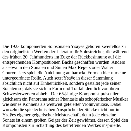
Die 1923 komponierten Solosonaten Ysaÿes gehören zweifellos zu
den originellsten Werken der Literatur für Solostreicher, die während
des frühen 20. Jahrhunderts im Zuge der Rückbesinnung auf die
entsprechenden Kompositionen Bachs geschaffen wurden. Anders
als etwa in den Sonaten und Suiten Max Regers oder Walter
Courvoisiers spielt die Anlehnung an barocke Formen hier nur eine
untergeordnete Rolle. Auch setzt Ysaÿe in dieser Sammlung
absichtlich nicht auf Einheitlichkeit, sondern gestaltet jede seiner
Sonaten so, daß sie sich in Form und Tonfall deutlich von ihren
Schwesterwerken abhebt. Der 65-jährige Komponist präsentiert
gleichsam ein Panorama seiner Phantasie als schöpferischer Musiker
wie seines Könnens als weltweit gefeierter Violinvirtuose. Dabei
wurzeln die spieltechnischen Ansprüche der Stücke nicht nur in
Ysaÿes eigener geigerischer Meisterschaft, denn jede einzelne
Sonate ist einem großen Geiger der Zeit gewidmet, dessen Spiel den
Komponisten zur Schaffung des betreffenden Werkes inspirierte.