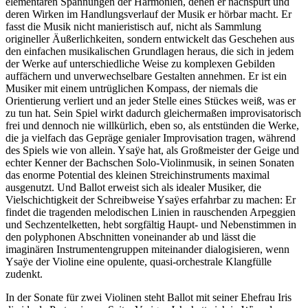
elementaren Spannungen der Harmonien, denen er nachspürt und
deren Wirken im Handlungsverlauf der Musik er hörbar macht. Er
fasst die Musik nicht manieristisch auf, nicht als Sammlung
origineller Äußerlichkeiten, sondern entwickelt das Geschehen aus
den einfachen musikalischen Grundlagen heraus, die sich in jedem
der Werke auf unterschiedliche Weise zu komplexen Gebilden
auffächern und unverwechselbare Gestalten annehmen. Er ist ein
Musiker mit einem untrüglichen Kompass, der niemals die
Orientierung verliert und an jeder Stelle eines Stückes weiß, was er
zu tun hat. Sein Spiel wirkt dadurch gleichermaßen improvisatorisch
frei und dennoch nie willkürlich, eben so, als entstünden die Werke,
die ja vielfach das Gepräge genialer Improvisation tragen, während
des Spiels wie von allein. Ysaÿe hat, als Großmeister der Geige und
echter Kenner der Bachschen Solo-Violinmusik, in seinen Sonaten
das enorme Potential des kleinen Streichinstruments maximal
ausgenutzt. Und Ballot erweist sich als idealer Musiker, die
Vielschichtigkeit der Schreibweise Ysaÿes erfahrbar zu machen: Er
findet die tragenden melodischen Linien in rauschenden Arpeggien
und Sechzentelketten, hebt sorgfältig Haupt- und Nebenstimmen in
den polyphonen Abschnitten voneinander ab und lässt die
imaginären Instrumentengruppen miteinander dialogisieren, wenn
Ysaÿe der Violine eine opulente, quasi-orchestrale Klangfülle
zudenkt.
In der Sonate für zwei Violinen steht Ballot mit seiner Ehefrau Iris