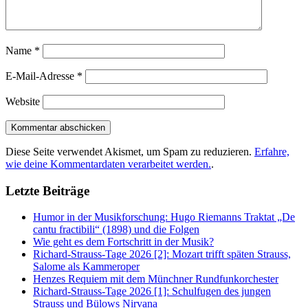
Name
*
E-Mail-Adresse
*
Website
Diese Seite verwendet Akismet, um Spam zu reduzieren.
Erfahre,
wie deine Kommentardaten verarbeitet werden.
.
Letzte Beiträge
Humor in der Musikforschung: Hugo Riemanns Traktat „De
cantu fractibili“ (1898) und die Folgen
Wie geht es dem Fortschritt in der Musik?
Richard-Strauss-Tage 2026 [2]: Mozart trifft späten Strauss,
Salome als Kammeroper
Henzes Requiem mit dem Münchner Rundfunkorchester
Richard-Strauss-Tage 2026 [1]: Schulfugen des jungen
Strauss und Bülows Nirvana