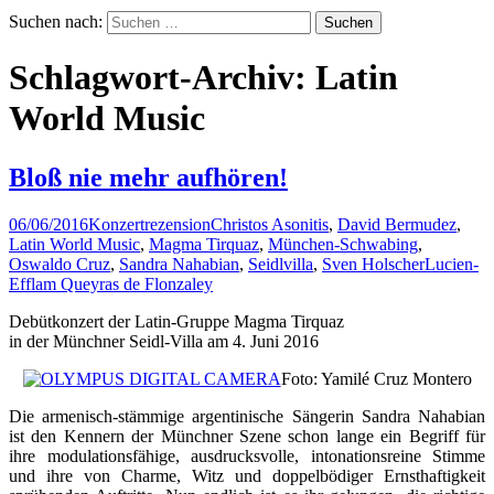
Suchen nach:
Schlagwort-Archiv: Latin
World Music
Bloß nie mehr aufhören!
06/06/2016
Konzertrezension
Christos Asonitis
,
David Bermudez
,
Latin World Music
,
Magma Tirquaz
,
München-Schwabing
,
Oswaldo Cruz
,
Sandra Nahabian
,
Seidlvilla
,
Sven Holscher
Lucien-
Efflam Queyras de Flonzaley
Debütkonzert der Latin-Gruppe Magma Tirquaz
in der Münchner Seidl-Villa am 4. Juni 2016
Foto: Yamilé Cruz Montero
Die armenisch-stämmige argentinische Sängerin Sandra Nahabian
ist den Kennern der Münchner Szene schon lange ein Begriff für
ihre modulationsfähige, ausdrucksvolle, intonationsreine Stimme
und ihre von Charme, Witz und doppelbödiger Ernsthaftigkeit