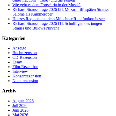
cantu fractibili“ (1898) und die Folgen
Wie geht es dem Fortschritt in der Musik?
Richard-Strauss-Tage 2026 [2]: Mozart trifft späten Strauss,
Salome als Kammeroper
Henzes Requiem mit dem Münchner Rundfunkorchester
Richard-Strauss-Tage 2026 [1]: Schulfugen des jungen
Strauss und Bülows Nirvana
Kategorien
Anzeige
Buchrezension
CD-Rezension
Essay
Film-Rezension
Interview
Konzertrezension
Notenrezension
Archiv
August 2026
Juli 2026
Juni 2026
Mai 2026