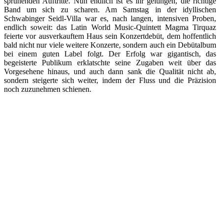
sprühenden Auftritte. Nun endlich ist es ihr gelungen, die richtige
Band um sich zu scharen. Am Samstag in der idyllischen
Schwabinger Seidl-Villa war es, nach langen, intensiven Proben,
endlich soweit: das Latin World Music-Quintett Magma Tirquaz
feierte vor ausverkauftem Haus sein Konzertdebüt, dem hoffentlich
bald nicht nur viele weitere Konzerte, sondern auch ein Debütalbum
bei einem guten Label folgt. Der Erfolg war gigantisch, das
begeisterte Publikum erklatschte seine Zugaben weit über das
Vorgesehene hinaus, und auch dann sank die Qualität nicht ab,
sondern steigerte sich weiter, indem der Fluss und die Präzision
noch zuzunehmen schienen.