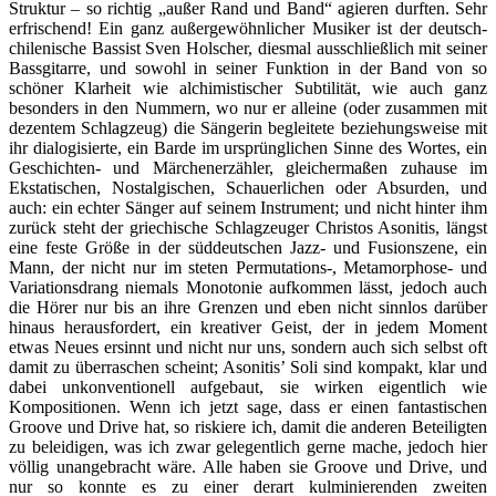
Struktur – so richtig „außer Rand und Band“ agieren durften. Sehr
erfrischend! Ein ganz außergewöhnlicher Musiker ist der deutsch-
chilenische Bassist Sven Holscher, diesmal ausschließlich mit seiner
Bassgitarre, und sowohl in seiner Funktion in der Band von so
schöner Klarheit wie alchimistischer Subtilität, wie auch ganz
besonders in den Nummern, wo nur er alleine (oder zusammen mit
dezentem Schlagzeug) die Sängerin begleitete beziehungsweise mit
ihr dialogisierte, ein Barde im ursprünglichen Sinne des Wortes, ein
Geschichten- und Märchenerzähler, gleichermaßen zuhause im
Ekstatischen, Nostalgischen, Schauerlichen oder Absurden, und
auch: ein echter Sänger auf seinem Instrument; und nicht hinter ihm
zurück steht der griechische Schlagzeuger Christos Asonitis, längst
eine feste Größe in der süddeutschen Jazz- und Fusionszene, ein
Mann, der nicht nur im steten Permutations-, Metamorphose- und
Variationsdrang niemals Monotonie aufkommen lässt, jedoch auch
die Hörer nur bis an ihre Grenzen und eben nicht sinnlos darüber
hinaus herausfordert, ein kreativer Geist, der in jedem Moment
etwas Neues ersinnt und nicht nur uns, sondern auch sich selbst oft
damit zu überraschen scheint; Asonitis’ Soli sind kompakt, klar und
dabei unkonventionell aufgebaut, sie wirken eigentlich wie
Kompositionen. Wenn ich jetzt sage, dass er einen fantastischen
Groove und Drive hat, so riskiere ich, damit die anderen Beteiligten
zu beleidigen, was ich zwar gelegentlich gerne mache, jedoch hier
völlig unangebracht wäre. Alle haben sie Groove und Drive, und
nur so konnte es zu einer derart kulminierenden zweiten