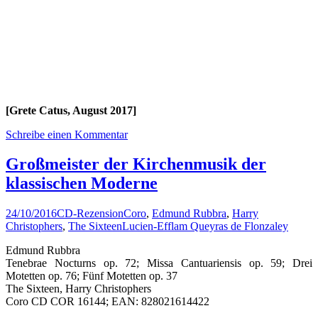
[Grete Catus, August 2017]
Schreibe einen Kommentar
Großmeister der Kirchenmusik der
klassischen Moderne
24/10/2016
CD-Rezension
Coro
,
Edmund Rubbra
,
Harry
Christophers
,
The Sixteen
Lucien-Efflam Queyras de Flonzaley
Edmund Rubbra
Tenebrae Nocturns op. 72; Missa Cantuariensis op. 59; Drei
Motetten op. 76; Fünf Motetten op. 37
The Sixteen, Harry Christophers
Coro CD COR 16144; EAN: 828021614422