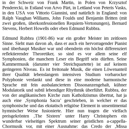
in der Schweiz von Frank Martin, in Polen von Krzysztof
Penderecki, in Estland von Arvo Pärt, in Lettland von Peteris Vasks,
in den USA von Vittorio Giannini, und natürlich in England: von
Ralph Vaughan Williams, John Foulds und Benjamin Britten (mit
zwei großen, überkonfessionellen Requiem-Vertonungen), Bernard
Stevens, Herbert Howells oder eben Edmund Rubbra.
Edmund Rubbra (1901-86) war ein großer Meister im zeitlosen
Sinne. Sieht man davon ab, dass er auch ein hervorragender Pianist
und überhaupt Musiker war und obendrein ein höchst differenziert
reflektierender Theoretiker, so sind es vor allem seine elf
Symphonien, die manchem Leser ein Begriff sein dürften. Seine
Kammermusik (darunter vier Streichquartette) ist auf keinem
geringeren Niveau. Es ist freitonale Musik, die einen Löwenanteil
ihrer Qualität lebenslangem intensiven Studium vorbarocker
Polyphonie verdankt und diese in eine moderne harmonische
Sprache mit fein ausbalanciertem Dissonanzengehalt, kühner
Modulatorik und subtil lebendiger Rhythmik überführt. Rubbra, der
von der anglikanischen Kirche zum Katholizismus übertrat, hat ja
auch eine ‚Symphonia Sacra’ geschrieben, in welcher er das
symphonische und das ekstatisch religiöse Element in unsentimental
hymnischer Weise fusionierte. Hier nun tragen die vielfach
preisgekrönten ‚The Sixteen’ unter Harry Christophers ein
wunderbar vielseitiges Spektrum seiner geistlichen a-cappella-
Chormusik vor, mit einer Ausnahme: das Credo der ‚Missa