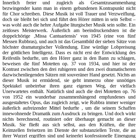
Innerlich freier und zugleich als Gesamtzusammenhang
bezwingender kann man in einem gebundenen Kontrapunkt nicht
für Chor schreiben. Diese Musik ist voll Trauer und Verzweiflung,
doch sie bleibt bei sich und führt den Hörer mitten in sein Selbst –
was wohl auch die hehre Aufgabe liturgischer Musik sein sollte. Ein
zeitloses Meisterwerk. Äußerlich am beeindruckendsten ist die
doppelchörige ‚Missa Cantuariensis’ von 1945 (eine von fünf
Messen Rubbras), und auch ist das Gesamtbild der sieben Sätze von
höchster dramaturgischer Vollendung. Eine würdige Lobpreisung
der göttlichen Intelligenz. Dass es nicht erst der Entwicklung des
Reifestils bedurfte, um den Hörer ganz in den Bann zu schlagen,
beweisen die fünf Motetten op. 37 von 1934, und hier ist der
Kontrast zwischen den drei ruhigeren und den zwei dramatischeren
dazwischenliegenden Sätzen mit souveräner Hand gesetzt. Nichts an
dieser Musik ist ermüdend, sie geht immerzu ohne unnötiges
Spektakel unbeirrbar ihren ganz eigenen Weg, der vielfach
Unerwartetes enthält. Natürlich sind auch die drei Motetten op. 76
von 1952 ein wunderbar zusammenhängend empfundenes und
ausgestaltetes Opus, das zugleich zeigt, wie Rubbra immer weniger
äußerlich aufreizender Mittel bedurfte , um die seinem Schaffen
innewohnende Dramatik zum Ausdruck zu bringen. Und doch wirkt
nichts berechnend, routiniert oder überhaupt gemacht an dieser
Musik. Sie fließt aus sich selbst, aus den Kräften, die ihre
Keimzellen freisetzen im Dienste der substanziellen Texte, die an
ihrer Wurzel ergriffen sind und keinerlei konfessionelle Einengung