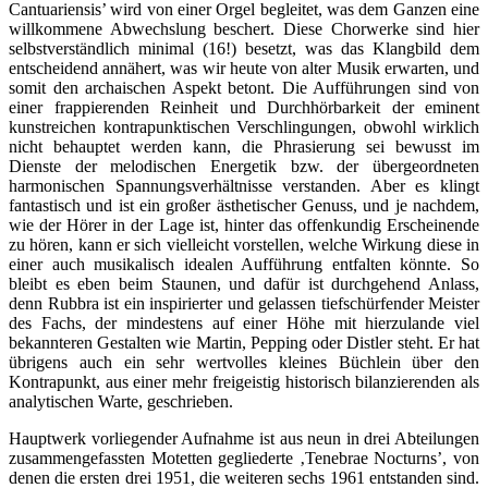
Cantuariensis’ wird von einer Orgel begleitet, was dem Ganzen eine
willkommene Abwechslung beschert. Diese Chorwerke sind hier
selbstverständlich minimal (16!) besetzt, was das Klangbild dem
entscheidend annähert, was wir heute von alter Musik erwarten, und
somit den archaischen Aspekt betont. Die Aufführungen sind von
einer frappierenden Reinheit und Durchhörbarkeit der eminent
kunstreichen kontrapunktischen Verschlingungen, obwohl wirklich
nicht behauptet werden kann, die Phrasierung sei bewusst im
Dienste der melodischen Energetik bzw. der übergeordneten
harmonischen Spannungsverhältnisse verstanden. Aber es klingt
fantastisch und ist ein großer ästhetischer Genuss, und je nachdem,
wie der Hörer in der Lage ist, hinter das offenkundig Erscheinende
zu hören, kann er sich vielleicht vorstellen, welche Wirkung diese in
einer auch musikalisch idealen Aufführung entfalten könnte. So
bleibt es eben beim Staunen, und dafür ist durchgehend Anlass,
denn Rubbra ist ein inspirierter und gelassen tiefschürfender Meister
des Fachs, der mindestens auf einer Höhe mit hierzulande viel
bekannteren Gestalten wie Martin, Pepping oder Distler steht. Er hat
übrigens auch ein sehr wertvolles kleines Büchlein über den
Kontrapunkt, aus einer mehr freigeistig historisch bilanzierenden als
analytischen Warte, geschrieben.
Hauptwerk vorliegender Aufnahme ist aus neun in drei Abteilungen
zusammengefassten Motetten gegliederte ‚Tenebrae Nocturns’, von
denen die ersten drei 1951, die weiteren sechs 1961 entstanden sind.