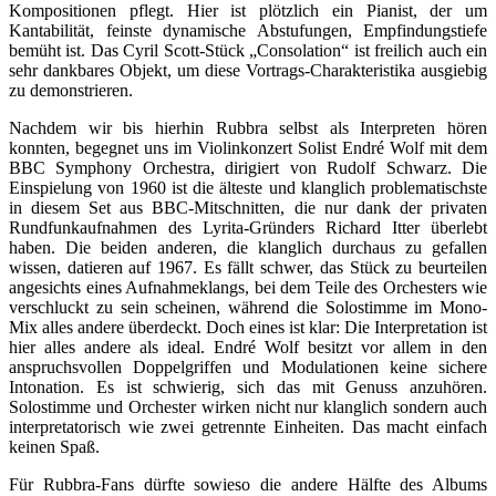
Kompositionen pflegt. Hier ist plötzlich ein Pianist, der um
Kantabilität, feinste dynamische Abstufungen, Empfindungstiefe
bemüht ist. Das Cyril Scott-Stück „Consolation“ ist freilich auch ein
sehr dankbares Objekt, um diese Vortrags-Charakteristika ausgiebig
zu demonstrieren.
Nachdem wir bis hierhin Rubbra selbst als Interpreten hören
konnten, begegnet uns im Violinkonzert Solist Endré Wolf mit dem
BBC Symphony Orchestra, dirigiert von Rudolf Schwarz. Die
Einspielung von 1960 ist die älteste und klanglich problematischste
in diesem Set aus BBC-Mitschnitten, die nur dank der privaten
Rundfunkaufnahmen des Lyrita-Gründers Richard Itter überlebt
haben. Die beiden anderen, die klanglich durchaus zu gefallen
wissen, datieren auf 1967. Es fällt schwer, das Stück zu beurteilen
angesichts eines Aufnahmeklangs, bei dem Teile des Orchesters wie
verschluckt zu sein scheinen, während die Solostimme im Mono-
Mix alles andere überdeckt. Doch eines ist klar: Die Interpretation ist
hier alles andere als ideal. Endré Wolf besitzt vor allem in den
anspruchsvollen Doppelgriffen und Modulationen keine sichere
Intonation. Es ist schwierig, sich das mit Genuss anzuhören.
Solostimme und Orchester wirken nicht nur klanglich sondern auch
interpretatorisch wie zwei getrennte Einheiten. Das macht einfach
keinen Spaß.
Für Rubbra-Fans dürfte sowieso die andere Hälfte des Albums