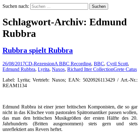
Suchen nach:
Schlagwort-Archiv: Edmund
Rubbra
Rubbra spielt Rubbra
26/08/2017
CD-Rezension
A BBC Recording
,
BBC
,
Cyril Scott
,
Edmund Rubbra
,
Lyrita
,
Naxos
,
Richard Itter Collection
Grete Catus
Label: Lyrita; Vertrieb: Naxos; EAN: 5020926113429 / Art.-Nr.:
REAM1134
Edmund Rubbra ist einer jener britischen Komponisten, die so gar
nicht in das Klischee vom pastoralen Spätromantiker passen wollen,
das man den britischen Musikgrößen der ersten Hälfte des 20.
Jahrhunderts (Britten ausgenommen) stets gern und stets
unreflektiert ans Revers heftet.