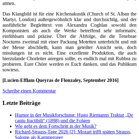
atmen.
Das Klangbild ist für eine Kirchenakustik (Church of St. Alban the
Martyr, London) außergewöhnlich klar und durchsichtig, und der
ausführliche Begleittext von Alexandra Coghlan sowohl den
Komponisten als auch die Werke betreffend sehr informativ,
einfühlsam und präzise. Über die Abfolge, die die Tenebrae
Nocturns zweimal mit einer Packung Motetten unterbricht und mit
der Messe abschließt, kann man geteilter Ansicht sein, doch
misslungen ist es nicht. Eine exzellente Produktion, die auch
hierzulande Chorleiter anregen sollte, es endlich mal mit Rubbra zu
probieren. Eure Chöre werden es Euch danken, und das Publikum
sowieso.
[Lucien-Efflam Queyras de Flonzaley, September 2016]
Schreibe einen Kommentar
Letzte Beiträge
Humor in der Musikforschung: Hugo Riemanns Traktat „De
cantu fractibili“ (1898) und die Folgen
Wie geht es dem Fortschritt in der Musik?
Richard-Strauss-Tage 2026 [2]: Mozart trifft späten Strauss,
Salome als Kammeroper