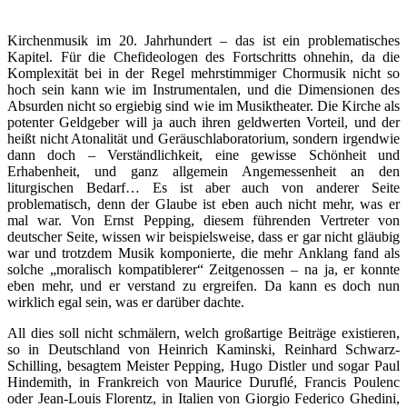
Kirchenmusik im 20. Jahrhundert – das ist ein problematisches
Kapitel. Für die Chefideologen des Fortschritts ohnehin, da die
Komplexität bei in der Regel mehrstimmiger Chormusik nicht so
hoch sein kann wie im Instrumentalen, und die Dimensionen des
Absurden nicht so ergiebig sind wie im Musiktheater. Die Kirche als
potenter Geldgeber will ja auch ihren geldwerten Vorteil, und der
heißt nicht Atonalität und Geräuschlaboratorium, sondern irgendwie
dann doch – Verständlichkeit, eine gewisse Schönheit und
Erhabenheit, und ganz allgemein Angemessenheit an den
liturgischen Bedarf… Es ist aber auch von anderer Seite
problematisch, denn der Glaube ist eben auch nicht mehr, was er
mal war. Von Ernst Pepping, diesem führenden Vertreter von
deutscher Seite, wissen wir beispielsweise, dass er gar nicht gläubig
war und trotzdem Musik komponierte, die mehr Anklang fand als
solche „moralisch kompatiblerer“ Zeitgenossen – na ja, er konnte
eben mehr, und er verstand zu ergreifen. Da kann es doch nun
wirklich egal sein, was er darüber dachte.
All dies soll nicht schmälern, welch großartige Beiträge existieren,
so in Deutschland von Heinrich Kaminski, Reinhard Schwarz-
Schilling, besagtem Meister Pepping, Hugo Distler und sogar Paul
Hindemith, in Frankreich von Maurice Duruflé, Francis Poulenc
oder Jean-Louis Florentz, in Italien von Giorgio Federico Ghedini,