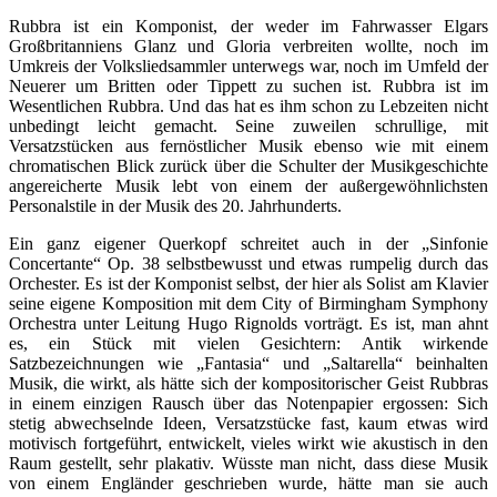
Rubbra ist ein Komponist, der weder im Fahrwasser Elgars
Großbritanniens Glanz und Gloria verbreiten wollte, noch im
Umkreis der Volksliedsammler unterwegs war, noch im Umfeld der
Neuerer um Britten oder Tippett zu suchen ist. Rubbra ist im
Wesentlichen Rubbra. Und das hat es ihm schon zu Lebzeiten nicht
unbedingt leicht gemacht. Seine zuweilen schrullige, mit
Versatzstücken aus fernöstlicher Musik ebenso wie mit einem
chromatischen Blick zurück über die Schulter der Musikgeschichte
angereicherte Musik lebt von einem der außergewöhnlichsten
Personalstile in der Musik des 20. Jahrhunderts.
Ein ganz eigener Querkopf schreitet auch in der „Sinfonie
Concertante“ Op. 38 selbstbewusst und etwas rumpelig durch das
Orchester. Es ist der Komponist selbst, der hier als Solist am Klavier
seine eigene Komposition mit dem City of Birmingham Symphony
Orchestra unter Leitung Hugo Rignolds vorträgt. Es ist, man ahnt
es, ein Stück mit vielen Gesichtern: Antik wirkende
Satzbezeichnungen wie „Fantasia“ und „Saltarella“ beinhalten
Musik, die wirkt, als hätte sich der kompositorischer Geist Rubbras
in einem einzigen Rausch über das Notenpapier ergossen: Sich
stetig abwechselnde Ideen, Versatzstücke fast, kaum etwas wird
motivisch fortgeführt, entwickelt, vieles wirkt wie akustisch in den
Raum gestellt, sehr plakativ. Wüsste man nicht, dass diese Musik
von einem Engländer geschrieben wurde, hätte man sie auch