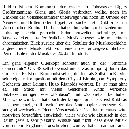
Rubbra ist ein Komponist, der weder im Fahrwasser Elgars
Großbritanniens Glanz und Gloria verbreiten wollte, noch im
Umkreis der Volksliedsammler unterwegs war, noch im Umfeld der
Neuerer um Britten oder Tippett zu suchen ist. Rubbra ist im
Wesentlichen Rubbra. Und das hat es ihm schon zu Lebzeiten nicht
unbedingt leicht gemacht. Seine zuweilen schrullige, mit
Versatzstücken aus fernöstlicher Musik ebenso wie mit einem
chromatischen Blick zurück über die Schulter der Musikgeschichte
angereicherte Musik lebt von einem der außergewöhnlichsten
Personalstile in der Musik des 20. Jahrhunderts.
Ein ganz eigener Querkopf schreitet auch in der „Sinfonie
Concertante“ Op. 38 selbstbewusst und etwas rumpelig durch das
Orchester. Es ist der Komponist selbst, der hier als Solist am Klavier
seine eigene Komposition mit dem City of Birmingham Symphony
Orchestra unter Leitung Hugo Rignolds vorträgt. Es ist, man ahnt
es, ein Stück mit vielen Gesichtern: Antik wirkende
Satzbezeichnungen wie „Fantasia“ und „Saltarella“ beinhalten
Musik, die wirkt, als hätte sich der kompositorischer Geist Rubbras
in einem einzigen Rausch über das Notenpapier ergossen: Sich
stetig abwechselnde Ideen, Versatzstücke fast, kaum etwas wird
motivisch fortgeführt, entwickelt, vieles wirkt wie akustisch in den
Raum gestellt, sehr plakativ. Wüsste man nicht, dass diese Musik
von einem Engländer geschrieben wurde, hätte man sie auch