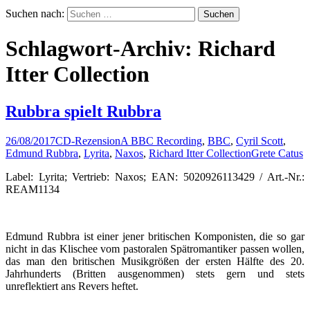
Suchen nach:
Schlagwort-Archiv: Richard
Itter Collection
Rubbra spielt Rubbra
26/08/2017
CD-Rezension
A BBC Recording
,
BBC
,
Cyril Scott
,
Edmund Rubbra
,
Lyrita
,
Naxos
,
Richard Itter Collection
Grete Catus
Label: Lyrita; Vertrieb: Naxos; EAN: 5020926113429 / Art.-Nr.:
REAM1134
Edmund Rubbra ist einer jener britischen Komponisten, die so gar
nicht in das Klischee vom pastoralen Spätromantiker passen wollen,
das man den britischen Musikgrößen der ersten Hälfte des 20.
Jahrhunderts (Britten ausgenommen) stets gern und stets
unreflektiert ans Revers heftet.