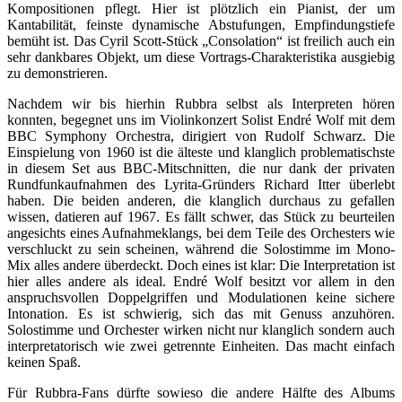
Kompositionen pflegt. Hier ist plötzlich ein Pianist, der um
Kantabilität, feinste dynamische Abstufungen, Empfindungstiefe
bemüht ist. Das Cyril Scott-Stück „Consolation“ ist freilich auch ein
sehr dankbares Objekt, um diese Vortrags-Charakteristika ausgiebig
zu demonstrieren.
Nachdem wir bis hierhin Rubbra selbst als Interpreten hören
konnten, begegnet uns im Violinkonzert Solist Endré Wolf mit dem
BBC Symphony Orchestra, dirigiert von Rudolf Schwarz. Die
Einspielung von 1960 ist die älteste und klanglich problematischste
in diesem Set aus BBC-Mitschnitten, die nur dank der privaten
Rundfunkaufnahmen des Lyrita-Gründers Richard Itter überlebt
haben. Die beiden anderen, die klanglich durchaus zu gefallen
wissen, datieren auf 1967. Es fällt schwer, das Stück zu beurteilen
angesichts eines Aufnahmeklangs, bei dem Teile des Orchesters wie
verschluckt zu sein scheinen, während die Solostimme im Mono-
Mix alles andere überdeckt. Doch eines ist klar: Die Interpretation ist
hier alles andere als ideal. Endré Wolf besitzt vor allem in den
anspruchsvollen Doppelgriffen und Modulationen keine sichere
Intonation. Es ist schwierig, sich das mit Genuss anzuhören.
Solostimme und Orchester wirken nicht nur klanglich sondern auch
interpretatorisch wie zwei getrennte Einheiten. Das macht einfach
keinen Spaß.
Für Rubbra-Fans dürfte sowieso die andere Hälfte des Albums