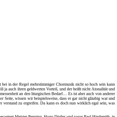
ät bei in der Regel mehrstimmiger Chormusik nicht so hoch sein kann
 ja auch ihren geldwerten Vorteil, und der heißt nicht Atonalität und
messenheit an den liturgischen Bedarf… Es ist aber auch von anderer
r Seite, wissen wir beispielsweise, dass er gar nicht gläubig war und
r verstand zu ergreifen. Da kann es doch nun wirklich egal sein, was
 besagtem Meister Pepping, Hugo Distler und sogar Paul Hindemith, in