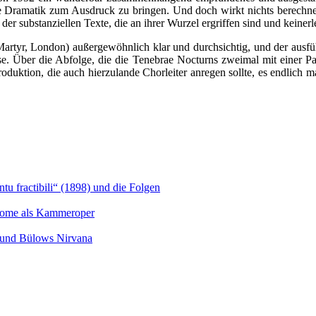
 Dramatik zum Ausdruck zu bringen. Und doch wirkt nichts berechnend
e der substanziellen Texte, die an ihrer Wurzel ergriffen sind und keine
e Martyr, London) außergewöhnlich klar und durchsichtig, und der aus
ise. Über die Abfolge, die die Tenebrae Nocturns zweimal mit einer 
e Produktion, die auch hierzulande Chorleiter anregen sollte, es endli
u fractibili“ (1898) und die Folgen
Salome als Kammeroper
s und Bülows Nirvana