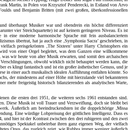
rank Martin, in Polen von Krzysztof Penderecki, in Estland von Arvo
Foulds und Benjamin Britten (mit zwei großen, überkonfessionellen
und überhaupt Musiker war und obendrein ein höchst differenziert
unter vier Streichquartette) ist auf keinem geringeren Niveau. Es ist
se in eine moderne harmonische Sprache mit fein ausbalanciertem
zismus übertrat, hat ja auch eine ‚Symphonia Sacra’ geschrieben, in
vielfach preisgekrönten ‚The Sixteen’ unter Harry Christophers ein
’ wird von einer Orgel begleitet, was dem Ganzen eine willkommene
, was wir heute von alter Musik erwarten, und somit den archaischen
 Verschlingungen, obwohl wirklich nicht behauptet werden kann, die
es klingt fantastisch und ist ein großer ästhetischer Genuss, und je
ese in einer auch musikalisch idealen Aufführung entfalten könnte. So
Fachs, der mindestens auf einer Höhe mit hierzulande viel bekannteren
er mehr freigeistig historisch bilanzierenden als analytischen Warte,
nen die ersten drei 1951, die weiteren sechs 1961 entstanden sind.
 Diese Musik ist voll Trauer und Verzweiflung, doch sie bleibt bei
rwerk. Äußerlich am beeindruckendsten ist die doppelchörige ‚Missa
ndung. Eine würdige Lobpreisung der göttlichen Intelligenz. Dass es
, und hier ist der Kontrast zwischen den drei ruhigeren und den zwei
nnötiges Spektakel unbeirrbar ihren ganz eigenen Weg, der vielfach
tetes Opus, das zugleich zeigt, wie Rubbra immer weniger äußerlich