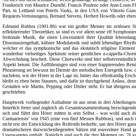
Frankreich von Maurice Duruflé, Francis Poulenc oder Jean-Louis Fl
Pärt, in Lettland von Peteris Vasks, in den USA von Vittorio Gia
Requiem-Vertonungen), Bernard Stevens, Herbert Howells oder eb
Edmund Rubbra (1901-86) war ein großer Meister im zeitlosen Sin
reflektierender Theoretiker, so sind es vor allem seine elf Symphoni
freitonale Musik, die einen Löwenanteil ihrer Qualität lebensl
Dissonanzengehalt, kühner Modulatorik und subtil lebendiger Rhythm
welcher er das symphonische und das ekstatisch religiöse Element 
wunderbar vielseitiges Spektrum seiner geistlichen a-cappella-Ch
Abwechslung beschert. Diese Chorwerke sind hier selbstverständlich
Aspekt betont. Die Aufführungen sind von einer frappierenden Rein
Phrasierung sei bewusst im Dienste der melodischen Energetik bzw. d
nachdem, wie der Hörer in der Lage ist, hinter das offenkundig Ersch
bleibt es eben beim Staunen, und dafür ist durchgehend Anlass, denn 
Gestalten wie Martin, Pepping oder Distler steht. Er hat übrigens au
geschrieben.
Hauptwerk vorliegender Aufnahme ist aus neun in drei Abteilungen 
Innerlich freier und zugleich als Gesamtzusammenhang bezwingender
sich und führt den Hörer mitten in sein Selbst – was wohl auch di
Cantuariensis’ von 1945 (eine von fünf Messen Rubbras), und auch i
nicht erst der Entwicklung des Reifestils bedurfte, um den Hörer ga
dramatischeren dazwischenliegenden Sätzen mit souveräner Hand ges
Unerwartetes enthält. Natürlich sind auch die drei Motetten op. 7