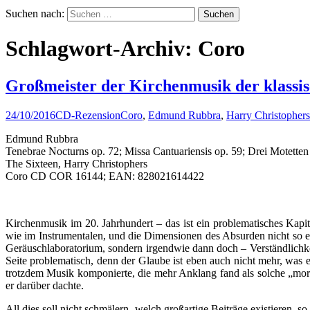
Suchen nach:
Schlagwort-Archiv: Coro
Großmeister der Kirchenmusik der klass
24/10/2016
CD-Rezension
Coro
,
Edmund Rubbra
,
Harry Christophers
Edmund Rubbra
Tenebrae Nocturns op. 72; Missa Cantuariensis op. 59; Drei Motetten
The Sixteen, Harry Christophers
Coro CD COR 16144; EAN: 828021614422
Kirchenmusik im 20. Jahrhundert – das ist ein problematisches Kapi
wie im Instrumentalen, und die Dimensionen des Absurden nicht so erg
Geräuschlaboratorium, sondern irgendwie dann doch – Verständlichke
Seite problematisch, denn der Glaube ist eben auch nicht mehr, was e
trotzdem Musik komponierte, die mehr Anklang fand als solche „moral
er darüber dachte.
All dies soll nicht schmälern, welch großartige Beiträge existieren