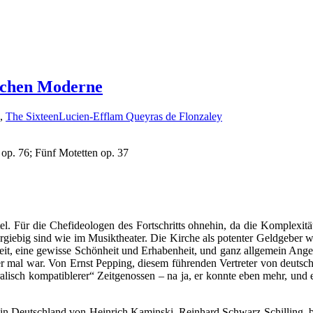
ischen Moderne
,
The Sixteen
Lucien-Efflam Queyras de Flonzaley
 op. 76; Fünf Motetten op. 37
tel. Für die Chefideologen des Fortschritts ohnehin, da die Komplexit
iebig sind wie im Musiktheater. Die Kirche als potenter Geldgeber will
it, eine gewisse Schönheit und Erhabenheit, und ganz allgemein Ange
r mal war. Von Ernst Pepping, diesem führenden Vertreter von deutsche
isch kompatiblerer“ Zeitgenossen – na ja, er konnte eben mehr, und e
, so in Deutschland von Heinrich Kaminski, Reinhard Schwarz-Schilling,