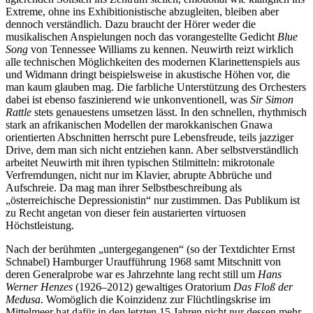
Extreme, ohne ins Exhibitionistische abzugleiten, bleiben aber
dennoch verständlich. Dazu braucht der Hörer weder die
musikalischen Anspielungen noch das vorangestellte Gedicht
Blue
Song
von Tennessee Williams zu kennen. Neuwirth reizt wirklich
alle technischen Möglichkeiten des modernen Klarinettenspiels aus
und Widmann dringt beispielsweise in akustische Höhen vor, die
man kaum glauben mag. Die farbliche Unterstützung des Orchesters
dabei ist ebenso faszinierend wie unkonventionell, was
Sir Simon
Rattle
stets genauestens umsetzen lässt. In den schnellen, rhythmisch
stark an afrikanischen Modellen der marokkanischen Gnawa
orientierten Abschnitten herrscht pure Lebensfreude, teils jazziger
Drive, dem man sich nicht entziehen kann. Aber selbstverständlich
arbeitet Neuwirth mit ihren typischen Stilmitteln: mikrotonale
Verfremdungen, nicht nur im Klavier, abrupte Abbrüche und
Aufschreie. Da mag man ihrer Selbstbeschreibung als
„österreichische Depressionistin“ nur zustimmen. Das Publikum ist
zu Recht angetan von dieser fein austarierten virtuosen
Höchstleistung.
Nach der berühmten „untergegangenen“ (so der Textdichter Ernst
Schnabel) Hamburger Uraufführung 1968 samt Mitschnitt von
deren Generalprobe war es Jahrzehnte lang recht still um
Hans
Werner Henzes
(1926‒2012) gewaltiges Oratorium
Das Floß der
Medusa
. Womöglich die Koinzidenz zur Flüchtlingskrise im
Mittelmeer hat dafür in den letzten 15 Jahren nicht nur dessen mehr