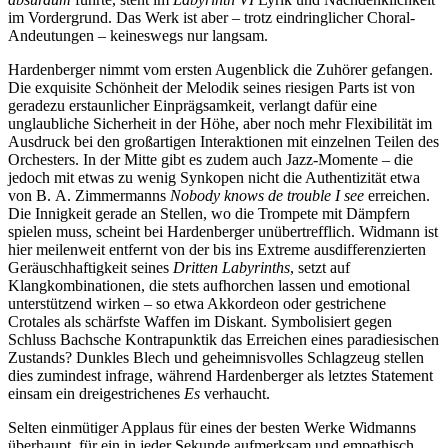
im Vordergrund. Das Werk ist aber – trotz eindringlicher Choral-
Andeutungen – keineswegs nur langsam.
Hardenberger nimmt vom ersten Augenblick die Zuhörer gefangen.
Die exquisite Schönheit der Melodik seines riesigen Parts ist von
geradezu erstaunlicher Einprägsamkeit, verlangt dafür eine
unglaubliche Sicherheit in der Höhe, aber noch mehr Flexibilität im
Ausdruck bei den großartigen Interaktionen mit einzelnen Teilen des
Orchesters. In der Mitte gibt es zudem auch Jazz-Momente – die
jedoch mit etwas zu wenig Synkopen nicht die Authentizität etwa
von B. A. Zimmermanns
Nobody knows de trouble I see
erreichen.
Die Innigkeit gerade an Stellen, wo die Trompete mit Dämpfern
spielen muss, scheint bei Hardenberger unübertrefflich. Widmann ist
hier meilenweit entfernt von der bis ins Extreme ausdifferenzierten
Geräuschhaftigkeit seines
Dritten Labyrinths
, setzt auf
Klangkombinationen, die stets aufhorchen lassen und emotional
unterstützend wirken – so etwa Akkordeon oder gestrichene
Crotales als schärfste Waffen im Diskant. Symbolisiert gegen
Schluss Bachsche Kontrapunktik das Erreichen eines paradiesischen
Zustands? Dunkles Blech und geheimnisvolles Schlagzeug stellen
dies zumindest infrage, während Hardenberger als letztes Statement
einsam ein dreigestrichenes
Es
verhaucht.
Selten einmütiger Applaus für eines der besten Werke Widmanns
überhaupt, für ein in jeder Sekunde aufmerksam und empathisch