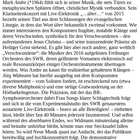
Mark Andre
(*1964) fühlt sich in seiner Musik, die stets Türen zu
metaphysischen Sphären öffnet, christlicher Mystik verbunden. Sein
Klarinettenkonzert mit Live-Elektronik
„…über…“
von 2015
bezieht seinen Titel aus dem Schlusssegen der evangelischen
Liturgie, in dem das Wort
über
bekanntlich zweimal vorkommt. Wie
immer interessieren den Komponisten fragilste, instabile Klänge und
deren Verschwinden, symbolisch für den Verschwundenen – den
auferstandenen Jesus Christus – und seine transzendente Präsenz als
Heiliger Geist stehend. Es gibt hier aber noch andere, ganz weltlich
„Verschwundene“: die Musiker des 2016 aufgelösten Freiburger
Orchesters des SWR, deren geflüsterte Vornamen elektronisch auf
reale Resonanzkörper einiger Orchesterinstrumente übertragen
werden. Was Andre an kaum für realisierbar gehaltenen Klängen –
Jörg Widmann
hat hierfür ausgiebig mit dem Komponisten
experimentiert – vom Solisten fordert, ist erschreckend neu (etwa
diverse Multiphonics) und eine stetige Gratwanderung an der
Hörbarkeitsgrenze. Die Präzision, mit der das BR-
Symphonieorchester dabei Frau Sungs klarer Schlagtechnik folgt
und sich in die vom Experimentalstudio des SWR genauestens
austarierte Live-Elektronik – bravo an alle Beteiligten! – einbetten
lässt, bleibt über fast 40 Minuten jederzeit faszinierend. Und selbst
während des absehbaren Endes, wo Widmann minutenlang alleine
und beinahe unhörbar bleibt, könnte man eine Stecknadel fallen
hören. So wird Neue Musik quasi zur Andacht, der das Publikum
bereitwillig und hochkonzentriert folgt. Die demonstrative