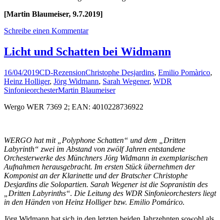
[Martin Blaumeiser, 9.7.2019]
Schreibe einen Kommentar
Licht und Schatten bei Widmann
16/04/2019
CD-Rezension
Christophe Desjardins
,
Emilio Pomàrico
,
Heinz Holliger
,
Jörg Widmann
,
Sarah Wegener
,
WDR
Sinfonieorchester
Martin Blaumeiser
Wergo WER 7369 2; EAN: 4010228736922
WERGO hat mit „Polyphone Schatten“ und dem „Dritten
Labyrinth“ zwei im Abstand von zwölf Jahren entstandene
Orchesterwerke des Münchners Jörg Widmann in exemplarischen
Aufnahmen herausgebracht. Im ersten Stück übernehmen der
Komponist an der Klarinette und der Bratscher Christophe
Desjardins die Solopartien. Sarah Wegener ist die Sopranistin des
„Dritten Labyrinths“. Die Leitung des WDR Sinfonieorchesters liegt
in den Händen von Heinz Holliger bzw. Emilio Pomárico.
Jörg Widmann hat sich in den letzten beiden Jahrzehnten sowohl als