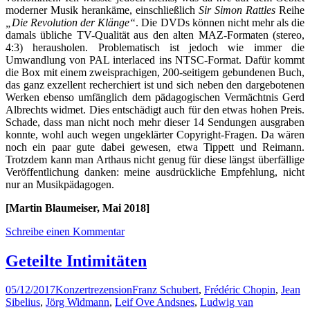
moderner Musik herankäme, einschließlich
Sir Simon Rattles
Reihe
„Die Revolution der Klänge“
. Die DVDs können nicht mehr als die
damals übliche TV-Qualität aus den alten MAZ-Formaten (stereo,
4:3) herausholen. Problematisch ist jedoch wie immer die
Umwandlung von PAL interlaced ins NTSC-Format. Dafür kommt
die Box mit einem zweisprachigen, 200-seitigem gebundenen Buch,
das ganz exzellent recherchiert ist und sich neben den dargebotenen
Werken ebenso umfänglich dem pädagogischen Vermächtnis Gerd
Albrechts widmet. Dies entschädigt auch für den etwas hohen Preis.
Schade, dass man nicht noch mehr dieser 14 Sendungen ausgraben
konnte, wohl auch wegen ungeklärter Copyright-Fragen. Da wären
noch ein paar gute dabei gewesen, etwa Tippett und Reimann.
Trotzdem kann man Arthaus nicht genug für diese längst überfällige
Veröffentlichung danken: meine ausdrückliche Empfehlung, nicht
nur an Musikpädagogen.
[Martin Blaumeiser, Mai 2018]
Schreibe einen Kommentar
Geteilte Intimitäten
05/12/2017
Konzertrezension
Franz Schubert
,
Frédéric Chopin
,
Jean
Sibelius
,
Jörg Widmann
,
Leif Ove Andsnes
,
Ludwig van