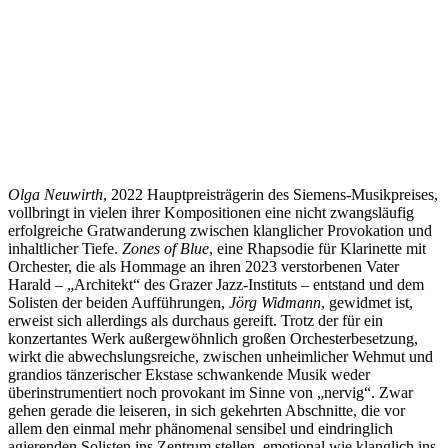
Olga
Neuwirth
, 2022 Hauptpreisträgerin des Siemens-Musikpreises,
vollbringt in vielen ihrer Kompositionen eine nicht zwangsläufig
erfolgreiche Gratwanderung zwischen klanglicher Provokation und
inhaltlicher Tiefe.
Zones of Blue
, eine Rhapsodie für Klarinette mit
Orchester, die als Hommage an ihren 2023 verstorbenen Vater
Harald ‒ „Architekt“ des Grazer Jazz-Instituts ‒ entstand und dem
Solisten der beiden Aufführungen,
Jörg Widmann
, gewidmet ist,
erweist sich allerdings als durchaus gereift. Trotz der für ein
konzertantes Werk außergewöhnlich großen Orchesterbesetzung,
wirkt die abwechslungsreiche, zwischen unheimlicher Wehmut und
grandios tänzerischer Ekstase schwankende Musik weder
überinstrumentiert noch provokant im Sinne von „nervig“. Zwar
gehen gerade die leiseren, in sich gekehrten Abschnitte, die vor
allem den einmal mehr phänomenal sensibel und eindringlich
agierenden Solisten ins Zentrum stellen, emotional wie klanglich ins