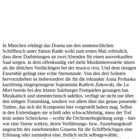
In München erklingt das Drama um den unmenschlichen
Schiffbruch unter Simon Rattle wohl zum ersten Mal; erfreulich,
dass diese Darbietungen an zwei Abenden für einen ausverkauften
Saal sorgen, in dem offenkundig viel mehr Musikinteressierte sitzen
als die üblichen Verdächtigen bei der
musica viva
. Und dem riesigen
Ensemble gelingt eine echte Sternstunde. Von den drei Solisten
hervorzuheben ist insbesondere die für die erkrankte Anna Prohaska
kurzfristig eingesprungene Sopranistin
Kathrin Zukowski
, die
La
Mort
bereits bei den letzten Salzburger Festspielen gesungen hat.
Musikalisch und stimmtechnisch tadellos, verfügt sie nicht nur über
den nötigen Tonumfang, sondern vor allem über das genau passende
Timbre, das sich der Komponist hier vorgestellt haben mag. Selbst
in den Extremlagen nie schrill oder schwachbrüstig, muss der Tod
trotz seines Schreckens ‒ wofür die Orchesterbegleitung sorgt ‒ hier
wie eine Sirene wirken, deren Verführungs- bzw. Anziehungskraft
angesichts des zunehmenden Grauens für die Schiffbrüchigen eine
Erlösung oder zumindest eine, freilich nicht selbstgewählte,