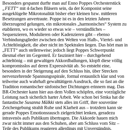
Besonders gespannt durfte man auf Enno Poppes Orchesterstück
„FETT“
mit 4-fachen Bläsern sein, da der Komponist seine
ausgeklügelte Mikrotonalität bisher eher kleinen bzw. mittleren
Besetzungen anvertraute. Poppe ist es in den letzten Jahren
überzeugend gelungen, ein mikrotonales „harmonisches“ System zu
etablieren, wo es wieder so etwas wie – verständliches –
Sequenzieren, Modulieren oder Kadenzieren gibt – ebenso
Verbindungsglieder zwischen den Welten von Halb-, Viertel- und
Achteltönigkeit, die aber nicht im Spektralen liegen. Das hört man in
„FETT“ auch stellenweise; jedoch liegt Poppes Schwerpunkt
diesmal eher im Gegenteil. Er fasziniert hier – durchgehend
achteltönig – mit gewaltigen Akkordballungen, klopft diese völlig
kompromisslos auf deren Expressivität ab. So entsteht eine,
besonders in der Steigerung auf den Schluss hin, über Strecken
nervenzehrende Spannungsspirale, formal erstaunlich klar und von
teilweise auch wahrhaft gewalttätigem Ausdruck, die so fast an die
Tradition romantischer sinfonischer Dichtungen erinnern mag. Das
BR-Orchester kann hier aus dem Vollen schöpfen, eine vorzügliche
Leistung nach sicherlich harter Arbeit. Wie schon bei Srnka hat die
fantastische
Susanna Mälkki
stets alles im Griff, ihre souveräne
Zeichengebung strahlt Ruhe und Klarheit aus – trotzdem kann sie
gerade Poppes Emotionsrausch zielgerichtet lenken, geradezu
intravenös aufs Publikum übertragen. Die Akkorde hauen mich
zwar nicht immer aus den Schuhen, aber am Schluss vom Sitz –
Teile des Publikums reagieren allerdings mit Unverständnis
.