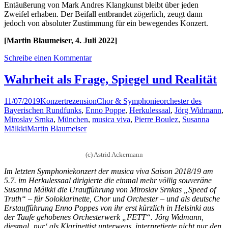
Entäußerung von Mark Andres Klangkunst bleibt über jeden
Zweifel erhaben. Der Beifall entbrandet zögerlich, zeugt dann
jedoch von absoluter Zustimmung für ein bewegendes Konzert.
[Martin Blaumeiser, 4. Juli 2022]
Schreibe einen Kommentar
Wahrheit als Frage, Spiegel und Realität
11/07/2019
Konzertrezension
Chor & Symphonieorchester des
Bayerischen Rundfunks
,
Enno Poppe
,
Herkulessaal
,
Jörg Widmann
,
Miroslav Srnka
,
München
,
musica viva
,
Pierre Boulez
,
Susanna
Mälkki
Martin Blaumeiser
(c) Astrid Ackermann
Im letzten Symphoniekonzert der musica viva Saison 2018/19 am
5.7. im Herkulessaal dirigierte die einmal mehr völlig souveräne
Susanna Mälkki die Uraufführung von Miroslav Srnkas „Speed of
Truth“ – für Soloklarinette, Chor und Orchester – und als deutsche
Erstaufführung Enno Poppes von ihr erst kürzlich in Helsinki aus
der Taufe gehobenes Orchesterwerk „FETT“. Jörg Widmann,
diesmal ‚nur‘ als Klarinettist unterwegs, interpretierte nicht nur den