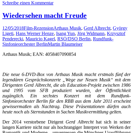
Schreibe einen Kommentar
Wiedersehen macht Freude
12/05/2018
Film-Rezension
Arthaus Musik
,
Gerd Albrecht
,
György
Ligeti
,
Hans Werner Henze
,
Isang Yun
,
Jörg Widmann
,
Krzysztof
Penderecki
,
Mauricio Kagel
,
RSO/DSO Berlin
,
Rundfunk-
Sinfonieorchester Berlin
Martin Blaumeiser
Arthaus Musik; EAN: 4058407090854
Die neue 6-DVD-Box von Arthaus Musik macht erstmals fünf der
legendären Gesprächskonzerte „Wege zur Neuen Musik“ mit dem
Dirigenten Gerd Albrecht, die als Education-Projekt zwischen 1986
und 1995 vom SFB produziert wurden, der Öffentlichkeit
zugänglich. Ein sechstes Konzert mit dem Rundfunk-
Sinfonieorchester Berlin für den RBB aus dem Jahr 2011 erscheint
gewissermaßen als Nachtrag. Diese Präsentationen dürfen auch
heute noch als Sternstunden in Sachen Musikvermittlung gelten.
Der 2014 verstorbene Dirigent
Gerd Albrecht
hat sich in seiner
langen Karriere nicht nur als hochrangiger Interpret von Werken der
Romantik und Moderne – unvergessen die Münchner Uraufführung