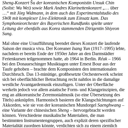
Sheng-Konzert
Šu
der koreanischen Komponistin Unsuk Chin
(Solist: Wu Wei) sowie Mark Andres Klarinettenkonzert
„… über
…“
mit Jörg Widmann, in dem auch das Experimentalstudio des
SWR mit komplexer Live-Elektronik zum Einsatz kam. Das
Symphonieorchester des Bayerischen Rundfunks spielte unter
Leitung der ebenfalls aus Korea stammenden Dirigentin Shiyeon
Sung.
Mal ohne eine Uraufführung beendet dieses Konzert die laufende
Saison der musica viva. Der Koreaner
Isang Yun
(1917–1995) lebte,
nachdem er bereits Ende der 1950er Jahre an den Darmstädter
Ferienkursen teilgenommen hatte, ab 1964 in Berlin.
Réak
– 1966
bei den Donaueschinger Musiktagen unter Ernest Bour aus der
Taufe gehoben – brachte dem Komponisten den internationalen
Durchbruch. Das 13-minütige, großbesetzte Orchesterwerk scheint
sich bei oberflächlicher Betrachtung recht nahtlos in die damalige
westliche Avantgardemusik einzufügen. Unter der Oberfläche
werkeln jedoch vor allem asiatische Form- und Klangprinzipien, die
eng an altkoreanische Zeremonialmusik (so eine Übersetzung des
Titels) anknüpfen. Harmonisch basieren die Klangschichtungen auf
Akkorden, wie sie von der koreanischen Mundorgel
Saenghwang
–
eine Variante der chinesischen
Sheng
– hervorgebracht werden
können. Verschiedene musikalische Materialien, die man
bestimmten Instrumentengruppen, auch explizit deren spezifischer
Materialität zuordnen könnte, verdichten sich zu einem ziemlich