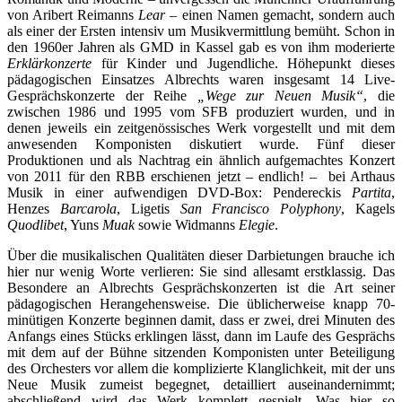
von Aribert Reimanns
Lear
– einen Namen gemacht, sondern auch
als einer der Ersten intensiv um Musikvermittlung bemüht. Schon in
den 1960er Jahren als GMD in Kassel gab es von ihm moderierte
Erklärkonzerte
für Kinder und Jugendliche. Höhepunkt dieses
pädagogischen Einsatzes Albrechts waren insgesamt 14 Live-
Gesprächskonzerte der Reihe
„Wege zur Neuen Musik“
, die
zwischen 1986 und 1995 vom SFB produziert wurden, und in
denen jeweils ein zeitgenössisches Werk vorgestellt und mit dem
anwesenden Komponisten diskutiert wurde. Fünf dieser
Produktionen und als Nachtrag ein ähnlich aufgemachtes Konzert
von 2011 für den RBB erschienen jetzt – endlich! – bei Arthaus
Musik in einer aufwendigen DVD-Box: Pendereckis
Partita
,
Henzes
Barcarola
, Ligetis
San Francisco Polyphony
, Kagels
Quodlibet
, Yuns
Muak
sowie Widmanns
Elegie
.
Über die musikalischen Qualitäten dieser Darbietungen brauche ich
hier nur wenig Worte verlieren: Sie sind allesamt erstklassig. Das
Besondere an Albrechts Gesprächskonzerten ist die Art seiner
pädagogischen Herangehensweise. Die üblicherweise knapp 70-
minütigen Konzerte beginnen damit, dass er zwei, drei Minuten des
Anfangs eines Stücks erklingen lässt, dann im Laufe des Gesprächs
mit dem auf der Bühne sitzenden Komponisten unter Beteiligung
des Orchesters vor allem die komplizierte Klanglichkeit, mit der uns
Neue Musik zumeist begegnet, detailliert auseinandernimmt;
abschließend wird das Werk komplett gespielt. Was hier so