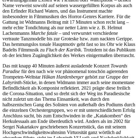
Name verweist sowohl auf seinen wassergefüllten Korpus als auch
den Erfinder Richard Waters, und das Instrument machte
insbesondere in Filmmusiken des Horror-Genres Karriere. Für die
Gattung ist Widmanns Beitrag mit 17 Minuten schon recht lang –
mehr echte Tondichtung als nur netter Lärm wie z. B. Helmut
Lachenmanns
Marche fatal
e
– und verwurstet verschiedene
vertraute Tanzmodelle bis zur Groteske bzw. zum nackten Gerippe.
Das hemmungslos tonale Hauptmotiv geht fast so ins Ohr wie Klaus
Badelts Filmmusik zu
Fluch der Karibik
. Trotzdem ist das Publikum
ob der leichten Zugänglichkeit des Werkes einigermaßen überrascht.
Das mit knapp 40 Minuten äußerst ausladende Konzert
Towards
Paradise
für den nach wie vor phänomenal tonschön agierenden
Trompeten-Weltstar
Håkan Hardenberger
gehört zur Gruppe der
Labyrinth-
Stücke, in denen Widmann immer auch seine momentane
Befindlichkeit als Komponist reflektiert. 2021 prägte diese freilich
die Corona-Situation, und so dreht sich der Weg ins Paradiesische
nicht zuletzt um das Thema Einsamkeit, was durch den
halbszenischen Gang des Solisten von außerhalb des Podiums durch
die einzelnen Orchestergruppen, wo er mit unterschiedlichem Erfolg
Anschluss sucht, bis zum Entschwinden in die „Katakomben“ des
Herkulessaals am Ende überdeutlich wird. Anders als im 2002 für
Sergei Nakariakov geschriebenen Konzertstück, das mit seinem
Hochgeschwindigkeitswahnsinn Virtuosität ganz wörtlich
ad
absurdum
führte, steht im
Labyrinth VI
Lyrik und Nachdenklichkeit