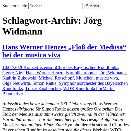
Suchen nach:
Schlagwort-Archiv: Jörg
Widmann
Hans Werner Henzes „Floß der Medusa“
bei der musica viva
10/02/2026
Konzertrezension
Chor des Bayerischen Rundfunks
,
Georg Nigl
,
Hans Werner Henze
,
Isarphilharmonie
,
Jörg Widmann
,
Kathrin Zukowski
,
Michael Rotschopf
,
München
,
musica viva
,
Olga Neuwirth
,
Simon Rattle
,
Symphonieorchester des Bayerischen
Rundfunks
,
Tölzer Knabenchor
,
WDR Rundfunkchor
Martin
Blaumeiser
Anlässlich des bevorstehenden 100. Geburtstags
Hans Werner
Henzes
dirigierte
Sir Simon Rattle
dessen großes Oratorium
Das
Floß der Medusa
ausnahmsweise gleich zweimal in der Münchner
Isarphilharmonie ‒ nur die bietet hier für das riesige Aufgebot an
Musikern den nötigen Platz. Zum
Symphonieorchester und Chor des
Bayerischen Rundfunks
gesellten sich für dieses Werk der
WDR