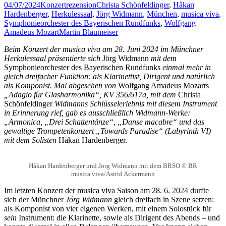
04/07/2024
Konzertrezension
Christa Schönfeldinger
,
Håkan
Hardenberger
,
Herkulessaal
,
Jörg Widmann
,
München
,
musica viva
,
Symphonieorchester des Bayerischen Rundfunks
,
Wolfgang
Amadeus Mozart
Martin Blaumeiser
Beim Konzert der musica viva am 28. Juni 2024 im Münchner
Herkulessaal präsentierte sich
Jörg Widmann
mit dem
Symphonieorchester des Bayerischen Rundfunks
einmal mehr in
gleich dreifacher Funktion: als Klarinettist, Dirigent und natürlich
als Komponist. Mal abgesehen von
Wolfgang Amadeus Mozarts
„Adagio für Glasharmonika“, KV 356/617a, mit dem
Christa
Schönfeldinger
Widmanns Schlüsselerlebnis mit diesem Instrument
in Erinnerung rief, gab es ausschließlich Widmann-Werke:
„Armonica, „Drei Schattentänze“, „Danse macabre“ und das
gewaltige Trompetenkonzert „Towards Paradise“ (Labyrinth VI)
mit dem Solisten
Håkan Hardenberger.
Håkan Hardenberger und Jörg Widmann mit dem BRSO © BR
musica viva/Astrid Ackermann
Im letzten Konzert der musica viva Saison am 28. 6. 2024 durfte
sich der Münchner
Jörg Widmann
gleich dreifach in Szene setzen:
als Komponist von vier eigenen Werken, mit einem Solostück für
sein
Instrument: die Klarinette, sowie als Dirigent des Abends – und