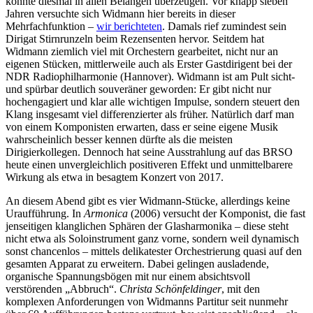
konnte diesmal in allen Belangen überzeugen. Vor knapp sieben
Jahren versuchte sich Widmann hier bereits in dieser
Mehrfachfunktion –
wir berichteten
. Damals rief zumindest sein
Dirigat Stirnrunzeln beim Rezensenten hervor. Seitdem hat
Widmann ziemlich viel mit Orchestern gearbeitet, nicht nur an
eigenen Stücken, mittlerweile auch als Erster Gastdirigent bei der
NDR Radiophilharmonie (Hannover). Widmann ist am Pult sicht-
und spürbar deutlich souveräner geworden: Er gibt nicht nur
hochengagiert und klar alle wichtigen Impulse, sondern steuert den
Klang insgesamt viel differenzierter als früher. Natürlich darf man
von einem Komponisten erwarten, dass er seine eigene Musik
wahrscheinlich besser kennen dürfte als die meisten
Dirigierkollegen. Dennoch hat seine Ausstrahlung auf das BRSO
heute einen unvergleichlich positiveren Effekt und unmittelbarere
Wirkung als etwa in besagtem Konzert von 2017.
An diesem Abend gibt es vier Widmann-Stücke, allerdings keine
Uraufführung. In
Armonica
(2006) versucht der Komponist, die fast
jenseitigen klanglichen Sphären der Glasharmonika – diese steht
nicht etwa als Soloinstrument ganz vorne, sondern weil dynamisch
sonst chancenlos – mittels delikatester Orchestrierung quasi auf den
gesamten Apparat zu erweitern. Dabei gelingen ausladende,
organische Spannungsbögen mit nur einem absichtsvoll
verstörenden „Abbruch“.
Christa Schönfeldinger
, mit den
komplexen Anforderungen von Widmanns Partitur seit nunmehr