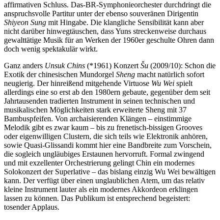
affirmativen Schluss. Das-BR-Symphonieorchester durchdringt die
anspruchsvolle Partitur unter der ebenso souveränen Dirigentin
Shiyeon Sung
mit Hingabe. Die klangliche Sensibilität kann aber
nicht darüber hinwegtäuschen, dass Yuns streckenweise durchaus
gewalttätige Musik für an Werken der 1960er geschulte Ohren dann
doch wenig spektakulär wirkt.
Ganz anders
Unsuk Chins
(*1961) Konzert
Šu
(2009/10): Schon die
Exotik der chinesischen Mundorgel
Sheng
macht natürlich sofort
neugierig. Der hinreißend mitgehende Virtuose
Wu Wei
spielt
allerdings eine so erst ab den 1980ern gebaute, gegenüber dem seit
Jahrtausenden tradierten Instrument in seinen technischen und
musikalischen Möglichkeiten stark erweiterte Sheng mit 37
Bambuspfeifen. Von archaisierenden Klängen – einstimmige
Melodik gibt es zwar kaum – bis zu frenetisch-bissigen Grooves
oder eigenwilligen Clustern, die sich teils wie Elektronik anhören,
sowie Quasi-Glissandi kommt hier eine Bandbreite zum Vorschein,
die sogleich ungläubiges Erstaunen hervorruft. Formal zwingend
und mit exzellenter Orchestrierung gelingt Chin ein modernes
Solokonzert der Superlative – das bislang einzig Wu Wei bewältigen
kann. Der verfügt über einen unglaublichen Atem, um das relativ
kleine Instrument lauter als ein modernes Akkordeon erklingen
lassen zu können. Das Publikum ist entsprechend begeistert:
tosender Applaus.