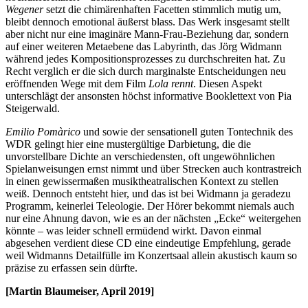
Wegener
setzt die chimärenhaften Facetten stimmlich mutig um,
bleibt dennoch emotional äußerst blass. Das Werk insgesamt stellt
aber nicht nur eine imaginäre Mann-Frau-Beziehung dar, sondern
auf einer weiteren Metaebene das Labyrinth, das Jörg Widmann
während jedes Kompositionsprozesses zu durchschreiten hat. Zu
Recht verglich er die sich durch marginalste Entscheidungen neu
eröffnenden Wege mit dem Film
Lola rennt
. Diesen Aspekt
unterschlägt der ansonsten höchst informative Booklettext von Pia
Steigerwald.
Emilio Pomàrico
und sowie der sensationell guten Tontechnik des
WDR gelingt hier eine mustergültige Darbietung, die die
unvorstellbare Dichte an verschiedensten, oft ungewöhnlichen
Spielanweisungen ernst nimmt und über Strecken auch kontrastreich
in einen gewissermaßen musiktheatralischen Kontext zu stellen
weiß. Dennoch entsteht hier, und das ist bei Widmann ja geradezu
Programm, keinerlei Teleologie. Der Hörer bekommt niemals auch
nur eine Ahnung davon, wie es an der nächsten „Ecke“ weitergehen
könnte – was leider schnell ermüdend wirkt. Davon einmal
abgesehen verdient diese CD eine eindeutige Empfehlung, gerade
weil Widmanns Detailfülle im Konzertsaal allein akustisch kaum so
präzise zu erfassen sein dürfte.
[Martin Blaumeiser, April 2019]