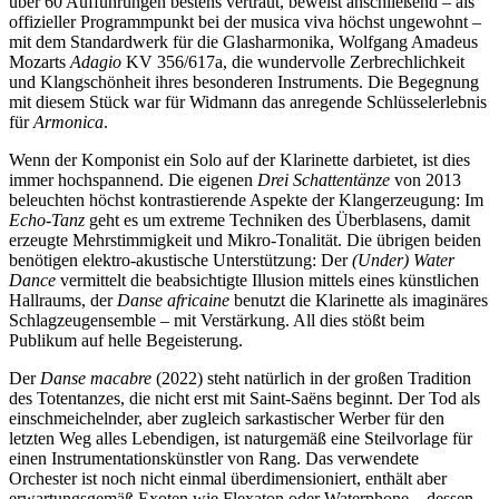
über 60 Aufführungen bestens vertraut, beweist anschließend – als
offizieller Programmpunkt bei der musica viva höchst ungewohnt –
mit dem Standardwerk für die Glasharmonika, Wolfgang Amadeus
Mozarts
Adagio
KV 356/617a, die wundervolle Zerbrechlichkeit
und Klangschönheit ihres besonderen Instruments. Die Begegnung
mit diesem Stück war für Widmann das anregende Schlüsselerlebnis
für
Armonica
.
Wenn der Komponist ein Solo auf der Klarinette darbietet, ist dies
immer hochspannend. Die eigenen
Drei Schattentänze
von 2013
beleuchten höchst kontrastierende Aspekte der Klangerzeugung: Im
Echo-Tanz
geht es um extreme Techniken des Überblasens, damit
erzeugte Mehrstimmigkeit und Mikro-Tonalität. Die übrigen beiden
benötigen elektro-akustische Unterstützung: Der
(Under) Water
Dance
vermittelt die beabsichtigte Illusion mittels eines künstlichen
Hallraums, der
Danse africaine
benutzt die Klarinette als imaginäres
Schlagzeugensemble – mit Verstärkung. All dies stößt beim
Publikum auf helle Begeisterung.
Der
Danse macabre
(2022) steht natürlich in der großen Tradition
des Totentanzes, die nicht erst mit Saint-Saëns beginnt. Der Tod als
einschmeichelnder, aber zugleich sarkastischer Werber für den
letzten Weg alles Lebendigen, ist naturgemäß eine Steilvorlage für
einen Instrumentationskünstler von Rang. Das verwendete
Orchester ist noch nicht einmal überdimensioniert, enthält aber
erwartungsgemäß Exoten wie Flexaton oder Waterphone – dessen