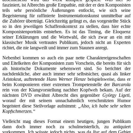
fasziniert, ist Albrechts große Empathie, mit der er den Komponisten
teils sehr persönliche Äußerungen entlockt, wie sich seine
Begeisterung für raffinierte Instrumentationskunst unmittelbar auf
die Zuhörer überträgt. Gleichzeitig gelingt es, das vorgestellte Stück
so in den jeweiligen Schaffenskontext zu stellen, dass hier echte
Komponistenporträts entstehen. Es ist das Timing, die Eloquenz
seiner Erklärungen und die Wortwahl, die sich zwar an ein mit
klassischer Musik vertrautes Publikum, jedoch nicht an Experten
richtet, die nie langweilt und immer zum Staunen anregt.
Nebenbei kommen so auch ein paar nette Charaktereigenschaften
und Eitelkeiten der Komponisten zum Vorschein, die bereits für sich
als historische Dokumente sehenswert sind. So berichtet der
nachdenkliche, aber auch immer sehr selbstsicher, quasi als linker
Aristokrat, auftretende
Hans Werner Henze
beispielsweise, dass er
beim Komponieren einer extremen Trompetenstelle der
Barcarola
rein von der Klangvorstellung nachher Kopfweh bekam. Auf der
nächsten DVD erwähnt Albrecht dies gegenüber
György Ligeti
,
worauf der mit seinem unnachahmlich verschmitzten Humor
begeistert diese Steilvorlage aufnimmt:
„Also, ich habe sehr selten
Kopfschmerzen.“
Vielleicht mag dieses Format einem heutigen, jungen Publikum
dann doch immer noch zu schulmeisterlich, zu antiquiert
vorkommen. Ich wüsste jedoch nichts, was da
live
auf dem Gebiet