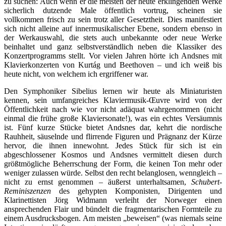
zu suchen: Auch wenn er die meisten der heute erklingenden Werke
sicherlich dutzende Male öffentlich vortrug, scheinen sie
vollkommen frisch zu sein trotz aller Gesetztheit. Dies manifestiert
sich nicht alleine auf innermusikalischer Ebene, sondern ebenso in
der Werkauswahl, die stets auch unbekannte oder neue Werke
beinhaltet und ganz selbstverständlich neben die Klassiker des
Konzertprogramms stellt. Vor vielen Jahren hörte ich Andsnes mit
Klavierkonzerten von Kurtág und Beethoven – und ich weiß bis
heute nicht, von welchem ich ergriffener war.
Den Symphoniker Sibelius lernen wir heute als Miniaturisten
kennen, sein umfangreiches Klaviermusik-Œuvre wird von der
Öffentlichkeit nach wie vor nicht adäquat wahrgenommen (nicht
einmal die frühe große Klaviersonate!), was ein echtes Versäumnis
ist. Fünf kurze Stücke bietet Andsnes dar, kehrt die nordische
Rauhheit, säuselnde und flirrende Figuren und Prägnanz der Kürze
hervor, die ihnen innewohnt. Jedes Stück für sich ist ein
abgeschlossener Kosmos und Andsnes vermittelt diesen durch
größtmögliche Beherrschung der Form, die keinen Ton mehr oder
weniger zulassen würde. Selbst den recht belanglosen, wenngleich –
nicht zu ernst genommen – äußerst unterhaltsamen,
Schubert-
Reminiszenzen
des gehypten Komponisten, Dirigenten und
Klarinettisten Jörg Widmann verleiht der Norweger einen
ansprechenden Flair und bündelt die fragmentarischen Formteile zu
einem Ausdrucksbogen. Am meisten „beweisen“ (was niemals seine