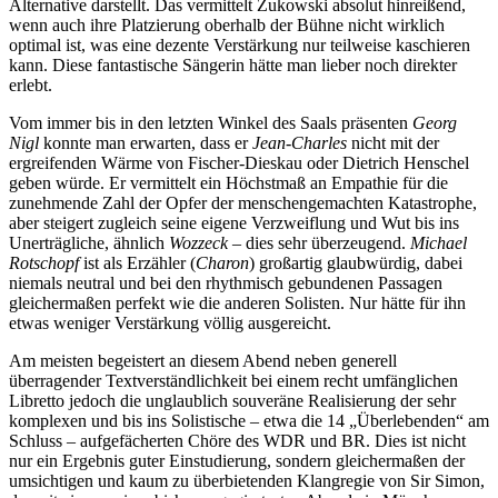
Alternative darstellt. Das vermittelt Zukowski absolut hinreißend,
wenn auch ihre Platzierung oberhalb der Bühne nicht wirklich
optimal ist, was eine dezente Verstärkung nur teilweise kaschieren
kann. Diese fantastische Sängerin hätte man lieber noch direkter
erlebt.
Vom immer bis in den letzten Winkel des Saals präsenten
Georg
Nigl
konnte man erwarten, dass er
Jean-Charles
nicht mit der
ergreifenden Wärme von Fischer-Dieskau oder Dietrich Henschel
geben würde. Er vermittelt ein Höchstmaß an Empathie für die
zunehmende Zahl der Opfer der menschengemachten Katastrophe,
aber steigert zugleich seine eigene Verzweiflung und Wut bis ins
Unerträgliche, ähnlich
Wozzeck
‒ dies sehr überzeugend.
Michael
Rotschopf
ist als Erzähler (
Charon
) großartig glaubwürdig, dabei
niemals neutral und bei den rhythmisch gebundenen Passagen
gleichermaßen perfekt wie die anderen Solisten. Nur hätte für ihn
etwas weniger Verstärkung völlig ausgereicht.
Am meisten begeistert an diesem Abend neben generell
überragender Textverständlichkeit bei einem recht umfänglichen
Libretto jedoch die unglaublich souveräne Realisierung der sehr
komplexen und bis ins Solistische ‒ etwa die 14 „Überlebenden“ am
Schluss ‒ aufgefächerten Chöre des WDR und BR. Dies ist nicht
nur ein Ergebnis guter Einstudierung, sondern gleichermaßen der
umsichtigen und kaum zu überbietenden Klangregie von Sir Simon,