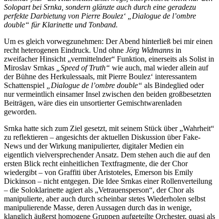
Solopart bei Srnka, sondern glänzte auch durch eine geradezu
perfekte Darbietung von Pierre Boulez‘ „Dialogue de l’ombre
double“ für Klarinette und Tonband.
Um es gleich vorwegzunehmen: Der Abend hinterließ bei mir einen
recht heterogenen Eindruck. Und ohne
Jörg Widmanns
in
zweifacher Hinsicht „vermittelnder“ Funktion, einerseits als Solist in
Miroslav Srnkas
„Speed of Truth“
wie auch, mal wieder allein auf
der Bühne des Herkulessaals, mit Pierre Boulez‘ interessantem
Schattenspiel
„Dialogue de l’ombre double“
als Bindeglied oder
nur vermeintlich einsamer Insel zwischen den beiden großbesetzten
Beiträgen, wäre dies ein unsortierter Gemischtwarenladen
geworden.
Srnka hatte sich zum Ziel gesetzt, mit seinem Stück über „Wahrheit“
zu reflektieren – angesichts der aktuellen Diskussion über Fake-
News und der Wirkung manipulierter, digitaler Medien ein
eigentlich vielversprechender Ansatz. Dem stehen auch die auf den
ersten Blick recht einheitlichen Textfragmente, die der Chor
wiedergibt – von Graffiti über Aristoteles, Emerson bis Emily
Dickinson – nicht entgegen. Die Idee Srnkas einer Rollenverteilung
– die Soloklarinette agiert als „Vetrauensperson“, der Chor als
manipulierte, aber auch durch scheinbar stetes Wiederholen selbst
manipulierende Masse, deren Aussagen durch das in wenige,
klanglich äußerst homogene Gruppen aufgeteilte Orchester, quasi als