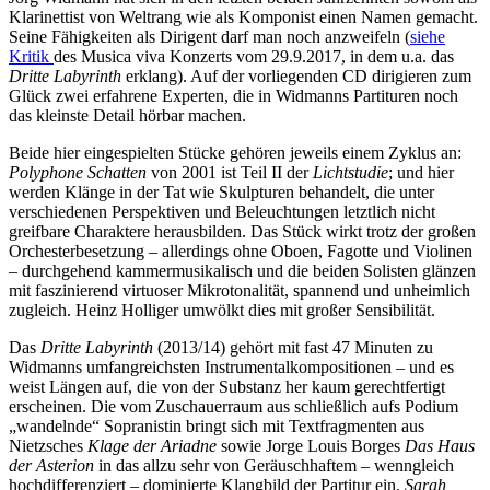
Klarinettist von Weltrang wie als Komponist einen Namen gemacht.
Seine Fähigkeiten als Dirigent darf man noch anzweifeln (
siehe
Kritik
des Musica viva Konzerts vom 29.9.2017, in dem u.a. das
Dritte Labyrinth
erklang). Auf der vorliegenden CD dirigieren zum
Glück zwei erfahrene Experten, die in Widmanns Partituren noch
das kleinste Detail hörbar machen.
Beide hier eingespielten Stücke gehören jeweils einem Zyklus an:
Polyphone Schatten
von 2001 ist Teil II der
Lichtstudie
; und hier
werden Klänge in der Tat wie Skulpturen behandelt, die unter
verschiedenen Perspektiven und Beleuchtungen letztlich nicht
greifbare Charaktere herausbilden. Das Stück wirkt trotz der großen
Orchesterbesetzung – allerdings ohne Oboen, Fagotte und Violinen
– durchgehend kammermusikalisch und die beiden Solisten glänzen
mit faszinierend virtuoser Mikrotonalität, spannend und unheimlich
zugleich. Heinz Holliger umwölkt dies mit großer Sensibilität.
Das
Dritte Labyrinth
(2013/14) gehört mit fast 47 Minuten zu
Widmanns umfangreichsten Instrumentalkompositionen – und es
weist Längen auf, die von der Substanz her kaum gerechtfertigt
erscheinen. Die vom Zuschauerraum aus schließlich aufs Podium
„wandelnde“ Sopranistin bringt sich mit Textfragmenten aus
Nietzsches
Klage der Ariadne
sowie Jorge Louis Borges
Das Haus
der Asterion
in das allzu sehr von Geräuschhaftem – wenngleich
hochdifferenziert – dominierte Klangbild der Partitur ein.
Sarah