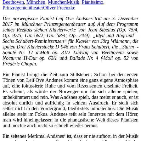
Beethoven
,
München
,
MünchenMusik
,
Pianissimo
,
Prinzregententheater
Oliver Fraenzke
Der norwegische Pianist Leif Ove Andsnes tritt am 3. Dezember
2017 im Münchner Prinzregententheater auf. Auf dem Programm
seines Rezitals stehen Klavierwerke von Jean Sibelius (Op. 75/4,
Op. 97/5; Op. 68/2; Op. 58/4; Op. 24/9), „Idyll und Abgrund –
Sechs Schubert-Reminiszenzen“ für Klavier von Jörg Widmann, die
späten Drei Klavierstücke D 946 von Franz Schubert, die „Sturm“-
Sonate Nr. 17 d-Moll op. 31/2 Ludwig van Beethovens sowie
Nocturne H-Dur op. 62/1 und Ballade Nr. 4 f-Moll op. 52 von
Frédéric Chopin.
Ein Pianist bringt die Zeit zum Stillstehen: Schon bei den ersten
Tönen von Leif Ove Andsnes kommt eine ganz eigene Atmosphäre
auf, eine fokussierte Ruhe und vom Rezensenten ersehnte Freiheit.
Es scheint, als würde der Norweger nur für sich alleine spielen,
unbekümmert und rein. Was Andsnes spielt, das meint er auch, er ist
absolut ehrlich und aufrichtig in seinem Ausdruck. Er stellt sich
selbst nicht in den Vordergrund, bleibt stets unprätentiös. Die Musik
alleine steht im Fokus. Andsnes teilt sein Innerstes mit dem Hörer,
man wird hineingelassen in die phantastische Welt dieses Pianisten
und möchte auch nicht so schnell wieder heraus.
Ein seltenes Merkmal Andsnes‘ ist, dass er nie aufhört, in der Musik