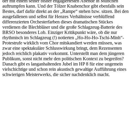
der mit einem seiner bisher engagiertesten Abende in München
auftrumpfen kann. Und der Tölzer Knabenchor gibt ebenfalls sein
Bestes, darf dafür direkt an der „Rampe“ stehen bzw. sitzen. Bei den
ausgefallenen und selbst für Henzes Verhältnisse verblüffend
differenzierten Orchesterfarben dieses dramatischen Stückes
verdienen die Blechbläser und die große Schlagzeug-Batterie des
BRSO besonderes Lob. Einziger Kritikpunkt wäre, ob die nur
rhythmisch im Schlagzeug (!) notierten „Ho-Ho-Ho-Tschi-Minh“-
Protestrufe wirklich vom Chor mitskandiert werden müssen, was
zwar eine spektakuläre Schlusswirkung bringt, dem Rezensenten
jedoch reichlich plakativ vorkommt. Unterstellt man dem jüngeren
Publikum, sonst nicht mehr den politischen Kontext zu begreifen?
Danach gibt es langanhaltenden Jubel im HP 8 für eine ungemein
vielschichtige und schon rein akustisch gewaltige Aufführung eines
schwierigen Meisterwerks, die sicher nachdenklich macht.