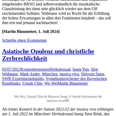
mitgehendes BRSO und selbstverständlich die musikalische
Glanzleistung des dann sehr glücklich wieder aus dem Off
erscheinenden Solisten. Widmann wird zu Recht für die Erfüllung
der hohen Erwartungen in allen drei Funktionen bejubelt – das soll
ihm erst mal jemand nachmachen!
[Martin Blaumeiser, 1.
Juli
2024]
Schreibe einen Kommentar
Asiatische Opulenz und christliche
Zerbrechlichkeit
05/07/2022
Konzertrezension
Herkulessaal
,
Isang Yun
,
Jörg
Widmann
,
Mark Andre
,
München
,
musica viva
,
Shiyeon Sung
,
SWR Experimentalstudio
,
Symphonieorchester des Bayerischen
Rundfunks
,
Unsuk Chin
,
Wu Wei
Martin Blaumeiser
Wu Wei, Unsuk Chin & Shiyeon Sung, © Astrid Ackermann für
musica viva/BR
Als letztes Konzert in der Saison 2021/22 der musica viva erklangen
am 1. Juli 2022 im Münchner Herkulessaal Isang Yuns
Réak,
das