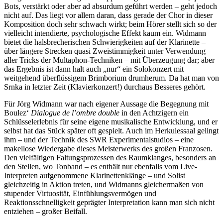
Bots, verstärkt oder aber ad absurdum geführt werden – geht jedoch
nicht auf. Das liegt vor allem daran, dass gerade der Chor in dieser
Komposition doch sehr schwach wirkt; beim Hörer stellt sich so der
vielleicht intendierte, psychologische Effekt kaum ein. Widmann
bietet die halsbrecherischen Schwierigkeiten auf der Klarinette –
über längere Strecken quasi Zweistimmigkeit unter Verwendung
aller Tricks der Multaphon-Techniken – mit Überzeugung dar; aber
das Ergebnis ist dann halt auch „nur“ ein Solokonzert mit
weitgehend überflüssigem Brimborium drumherum. Da hat man von
Srnka in letzter Zeit (Klavierkonzert!) durchaus Besseres gehört.
Für Jörg Widmann war nach eigener Aussage die Begegnung mit
Boulez‘
Dialogue de l’ombre double
in den Achtzigern ein
Schlüsselerlebnis für seine eigene musikalische Entwicklung, und er
selbst hat das Stück später oft gespielt. Auch im Herkulessaal gelingt
ihm – und der Technik des SWR Experimentalstudios – eine
makellose Wiedergabe dieses Meisterwerks des großen Franzosen.
Den vielfältigen Faltungsprozessen des Raumklanges, besonders an
den Stellen, wo Tonband – es enthält nur ebenfalls vom Live-
Interpreten aufgenommene Klarinettenklänge – und Solist
gleichzeitig in Aktion treten, und Widmanns gleichermaßen von
stupender Virtuosität, Einfühlungsvermögen und
Reaktionsschnelligkeit geprägter Interpretation kann man sich nicht
entziehen – großer Beifall.