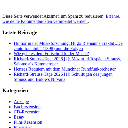
Diese Seite verwendet Akismet, um Spam zu reduzieren.
Erfahre,
wie deine Kommentardaten verarbeitet werden.
.
Letzte Beiträge
Humor in der Musikforschung: Hugo Riemanns Traktat „De
cantu fractibili“ (1898) und die Folgen
Wie geht es dem Fortschritt in der Musik?
Richard-Strauss-Tage 2026 [2]: Mozart trifft späten Strauss,
Salome als Kammeroper
Henzes Requiem mit dem Münchner Rundfunkorchester
Richard-Strauss-Tage 2026 [1]: Schulfugen des jungen
Strauss und Bülows Nirvana
Kategorien
Anzeige
Buchrezension
CD-Rezension
Essay
Film-Rezension
Interview