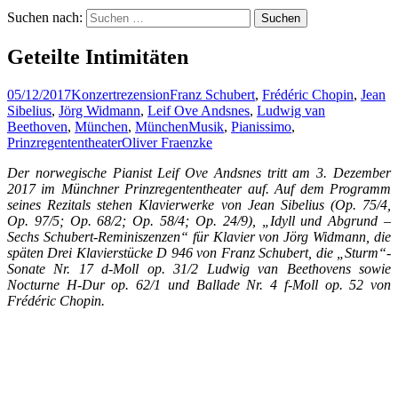
Suchen nach:
Geteilte Intimitäten
05/12/2017
Konzertrezension
Franz Schubert
,
Frédéric Chopin
,
Jean
Sibelius
,
Jörg Widmann
,
Leif Ove Andsnes
,
Ludwig van
Beethoven
,
München
,
MünchenMusik
,
Pianissimo
,
Prinzregententheater
Oliver Fraenzke
Der norwegische Pianist Leif Ove Andsnes tritt am 3. Dezember
2017 im Münchner Prinzregententheater auf. Auf dem Programm
seines Rezitals stehen Klavierwerke von Jean Sibelius (Op. 75/4,
Op. 97/5; Op. 68/2; Op. 58/4; Op. 24/9), „Idyll und Abgrund –
Sechs Schubert-Reminiszenzen“ für Klavier von Jörg Widmann, die
späten Drei Klavierstücke D 946 von Franz Schubert, die „Sturm“-
Sonate Nr. 17 d-Moll op. 31/2 Ludwig van Beethovens sowie
Nocturne H-Dur op. 62/1 und Ballade Nr. 4 f-Moll op. 52 von
Frédéric Chopin.