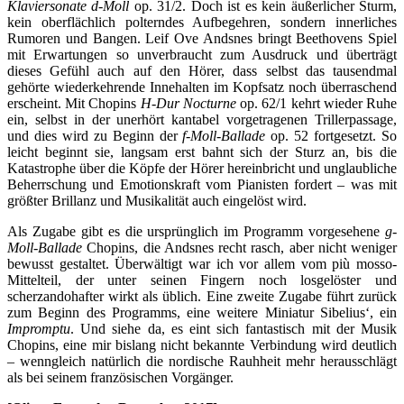
Klaviersonate d-Moll
op. 31/2. Doch ist es kein äußerlicher Sturm,
kein oberflächlich polterndes Aufbegehren, sondern innerliches
Rumoren und Bangen. Leif Ove Andsnes bringt Beethovens Spiel
mit Erwartungen so unverbraucht zum Ausdruck und überträgt
dieses Gefühl auch auf den Hörer, dass selbst das tausendmal
gehörte wiederkehrende Innehalten im Kopfsatz noch überraschend
erscheint. Mit Chopins
H-Dur Nocturne
op. 62/1 kehrt wieder Ruhe
ein, selbst in der unerhört kantabel vorgetragenen Trillerpassage,
und dies wird zu Beginn der
f-Moll-Ballade
op. 52 fortgesetzt. So
leicht beginnt sie, langsam erst bahnt sich der Sturz an, bis die
Katastrophe über die Köpfe der Hörer hereinbricht und unglaubliche
Beherrschung und Emotionskraft vom Pianisten fordert – was mit
größter Brillanz und Musikalität auch eingelöst wird.
Als Zugabe gibt es die ursprünglich im Programm vorgesehene
g-
Moll-Ballade
Chopins, die Andsnes recht rasch, aber nicht weniger
bewusst gestaltet. Überwältigt war ich vor allem vom più mosso-
Mittelteil, der unter seinen Fingern noch losgelöster und
scherzandohafter wirkt als üblich. Eine zweite Zugabe führt zurück
zum Beginn des Programms, eine weitere Miniatur Sibelius‘, ein
Impromptu
. Und siehe da, es eint sich fantastisch mit der Musik
Chopins, eine mir bislang nicht bekannte Verbindung wird deutlich
– wenngleich natürlich die nordische Rauhheit mehr herausschlägt
als bei seinem französischen Vorgänger.