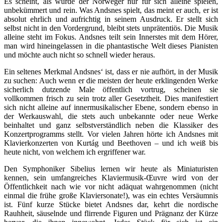
Es scheint, als würde der Norweger nur für sich alleine spielen,
unbekümmert und rein. Was Andsnes spielt, das meint er auch, er ist
absolut ehrlich und aufrichtig in seinem Ausdruck. Er stellt sich
selbst nicht in den Vordergrund, bleibt stets unprätentiös. Die Musik
alleine steht im Fokus. Andsnes teilt sein Innerstes mit dem Hörer,
man wird hineingelassen in die phantastische Welt dieses Pianisten
und möchte auch nicht so schnell wieder heraus.
Ein seltenes Merkmal Andsnes‘ ist, dass er nie aufhört, in der Musik
zu suchen: Auch wenn er die meisten der heute erklingenden Werke
sicherlich dutzende Male öffentlich vortrug, scheinen sie
vollkommen frisch zu sein trotz aller Gesetztheit. Dies manifestiert
sich nicht alleine auf innermusikalischer Ebene, sondern ebenso in
der Werkauswahl, die stets auch unbekannte oder neue Werke
beinhaltet und ganz selbstverständlich neben die Klassiker des
Konzertprogramms stellt. Vor vielen Jahren hörte ich Andsnes mit
Klavierkonzerten von Kurtág und Beethoven – und ich weiß bis
heute nicht, von welchem ich ergriffener war.
Den Symphoniker Sibelius lernen wir heute als Miniaturisten
kennen, sein umfangreiches Klaviermusik-Œuvre wird von der
Öffentlichkeit nach wie vor nicht adäquat wahrgenommen (nicht
einmal die frühe große Klaviersonate!), was ein echtes Versäumnis
ist. Fünf kurze Stücke bietet Andsnes dar, kehrt die nordische
Rauhheit, säuselnde und flirrende Figuren und Prägnanz der Kürze