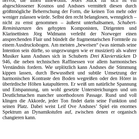
hervor, die ihnen innewohnt. Jedes Stück für sich ist ein
abgeschlossener Kosmos und Andsnes vermittelt diesen durch
größtmögliche Beherrschung der Form, die keinen Ton mehr oder
weniger zulassen würde. Selbst den recht belanglosen, wenngleich –
nicht zu ernst genommen – äußerst unterhaltsamen,
Schubert-
Reminiszenzen
des gehypten Komponisten, Dirigenten und
Klarinettisten Jörg Widmann verleiht der Norweger einen
ansprechenden Flair und bündelt die fragmentarischen Formteile zu
einem Ausdrucksbogen. Am meisten „beweisen“ (was niemals seine
Intention sein dürfte, so ungezwungen wie er musiziert) als wahrer
Musiker kann Andsnes sich in Schuberts
Drei Klavierstücken
D
946, die neben technischen Raffinessen vor allem harmonisches
Verständnis fordern. Wie urplötzlich kann Andsnes die Stimmung
kippen lassen, durch Bewusstheit und subtile Umsetzung der
harmonischen Kontraste den Boden wegreißen oder den Hörer in
überirdische Höhen katapultieren. Er weiß um natürliche Spannung
und Entspannung, um wohl gesetzte Unterstreichungen und um
Deutlichmachen mancher unorthodoxen Passage. Rund und voll
klingen die Akkorde, jeder Ton findet darin seine Funktion und
seinen Platz. Dabei weist Leif Ove Andsnes’ Spiel ein enormes
Spektrum an Dynamikstufen auf, zwischen denen er organisch
changieren kann.