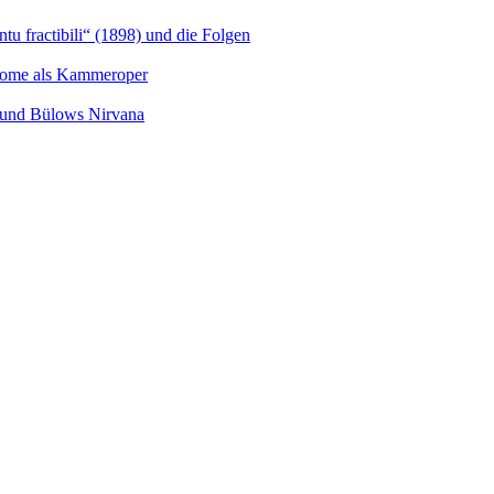
u fractibili“ (1898) und die Folgen
Salome als Kammeroper
s und Bülows Nirvana