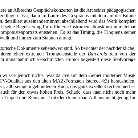
dere an Albrechts Gesprächskonzerten ist die Art seiner pädagogischen
erklingen lässt, dann im Laufe des Gesprächs mit dem auf der Bühne
t, detailliert auseinandernimmt; abschließend wird das Werk komplett
ch seine Begeisterung für raffinierte Instrumentationskunst unmittelbar
 Komponistenporträts entstehen. Es ist das Timing, die Eloquenz seiner
ngweilt und immer zum Staunen anregt.
storische Dokumente sehenswert sind. So berichtet der nachdenkliche,
ieren einer extremen Trompetenstelle der
Barcarola
rein von der
em unnachahmlich verschmitzten Humor begeistert diese Steilvorlage
h wüsste jedoch nichts, was da
live
auf dem Gebiet moderner Musik
TV-Qualität aus den alten MAZ-Formaten (stereo, 4:3) herausholen.
 200-seitigem gebundenen Buch, das ganz exzellent recherchiert ist
auch für den etwas hohen Preis. Schade, dass man nicht noch mehr
wa Tippett und Reimann. Trotzdem kann man Arthaus nicht genug für