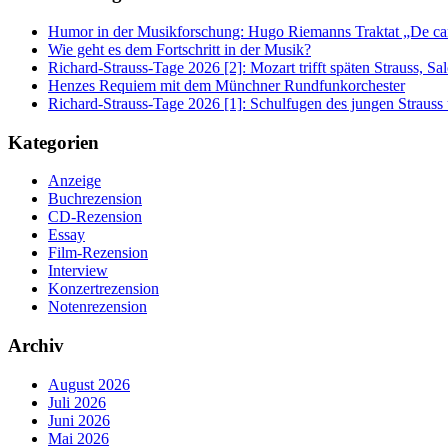
Humor in der Musikforschung: Hugo Riemanns Traktat „De cant
Wie geht es dem Fortschritt in der Musik?
Richard-Strauss-Tage 2026 [2]: Mozart trifft späten Strauss, 
Henzes Requiem mit dem Münchner Rundfunkorchester
Richard-Strauss-Tage 2026 [1]: Schulfugen des jungen Straus
Kategorien
Anzeige
Buchrezension
CD-Rezension
Essay
Film-Rezension
Interview
Konzertrezension
Notenrezension
Archiv
August 2026
Juli 2026
Juni 2026
Mai 2026