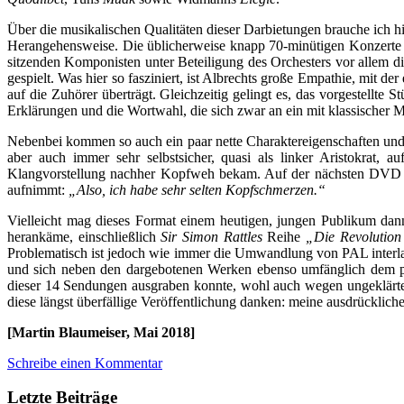
Über die musikalischen Qualitäten dieser Darbietungen brauche ich hi
Herangehensweise. Die üblicherweise knapp 70-minütigen Konzerte b
sitzenden Komponisten unter Beteiligung des Orchesters vor allem di
gespielt. Was hier so fasziniert, ist Albrechts große Empathie, mit de
auf die Zuhörer überträgt. Gleichzeitig gelingt es, das vorgestellte 
Erklärungen und die Wortwahl, die sich zwar an ein mit klassischer M
Nebenbei kommen so auch ein paar nette Charaktereigenschaften und E
aber auch immer sehr selbstsicher, quasi als linker Aristokrat, au
Klangvorstellung nachher Kopfweh bekam. Auf der nächsten DVD 
aufnimmt:
„Also, ich habe sehr selten Kopfschmerzen.“
Vielleicht mag dieses Format einem heutigen, jungen Publikum dan
herankäme, einschließlich
Sir Simon Rattles
Reihe
„Die Revolution
Problematisch ist jedoch wie immer die Umwandlung von PAL interla
und sich neben den dargebotenen Werken ebenso umfänglich dem pä
dieser 14 Sendungen ausgraben konnte, wohl auch wegen ungeklärte
diese längst überfällige Veröffentlichung danken: meine ausdrückli
[Martin Blaumeiser, Mai 2018]
Schreibe einen Kommentar
Letzte Beiträge