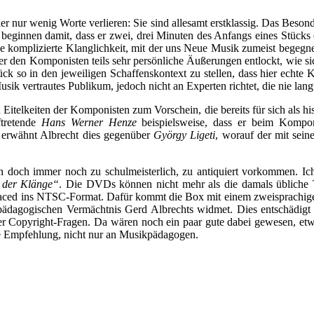
er nur wenig Worte verlieren: Sie sind allesamt erstklassig. Das Beson
eginnen damit, dass er zwei, drei Minuten des Anfangs eines Stücks 
e komplizierte Klanglichkeit, mit der uns Neue Musik zumeist begegne
r er den Komponisten teils sehr persönliche Äußerungen entlockt, wie si
Stück so in den jeweiligen Schaffenskontext zu stellen, dass hier echte
usik vertrautes Publikum, jedoch nicht an Experten richtet, die nie la
itelkeiten der Komponisten zum Vorschein, die bereits für sich als hi
ftretende
Hans Werner Henze
beispielsweise, dass er beim Kompon
erwähnt Albrecht dies gegenüber
György Ligeti
, worauf der mit sein
n doch immer noch zu schulmeisterlich, zu antiquiert vorkommen. Ic
 der Klänge“
. Die DVDs können nicht mehr als die damals übliche 
ced ins NTSC-Format. Dafür kommt die Box mit einem zweisprachigen,
dagogischen Vermächtnis Gerd Albrechts widmet. Dies entschädigt 
r Copyright-Fragen. Da wären noch ein paar gute dabei gewesen, et
che Empfehlung, nicht nur an Musikpädagogen.