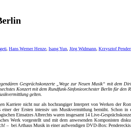
erlin
geti
,
Hans Werner Henze
,
Isang Yun
,
Jörg Widmann
,
Krzysztof Pender
egendären Gesprächskonzerte „Wege zur Neuen Musik“ mit dem Dirige
n sechstes Konzert mit dem Rundfunk-Sinfonieorchester Berlin für den
sikvermittlung gelten.
ngen Karriere nicht nur als hochrangiger Interpret von Werken der
einer der Ersten intensiv um Musikvermittlung bemüht. Schon in
ogischen Einsatzes Albrechts waren insgesamt 14 Live-Gesprächskonze
sches Werk vorgestellt und mit dem anwesenden Komponisten diskuti
lich! – bei Arthaus Musik in einer aufwendigen DVD-Box: Penderecki