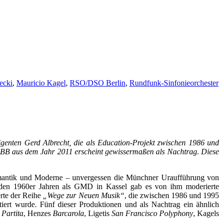
ecki
,
Mauricio Kagel
,
RSO/DSO Berlin
,
Rundfunk-Sinfonieorchester
nten Gerd Albrecht, die als Education-Projekt zwischen 1986 und
 RBB aus dem Jahr 2011 erscheint gewissermaßen als Nachtrag. Diese
 Romantik und Moderne – unvergessen die Münchner Uraufführung von
 den 1960er Jahren als GMD in Kassel gab es von ihm moderierte
rte der Reihe
„Wege zur Neuen Musik“
, die zwischen 1986 und 1995
ert wurde. Fünf dieser Produktionen und als Nachtrag ein ähnlich
s
Partita
, Henzes
Barcarola
, Ligetis
San Francisco Polyphony
, Kagels