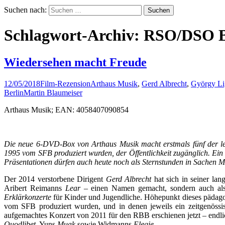
Suchen nach:
Schlagwort-Archiv: RSO/DSO B
Wiedersehen macht Freude
12/05/2018
Film-Rezension
Arthaus Musik
,
Gerd Albrecht
,
György Li
Berlin
Martin Blaumeiser
Arthaus Musik; EAN: 4058407090854
Die neue 6-DVD-Box von Arthaus Musik macht erstmals fünf der l
1995 vom SFB produziert wurden, der Öffentlichkeit zugänglich. Ei
Präsentationen dürfen auch heute noch als Sternstunden in Sachen Mu
Der 2014 verstorbene Dirigent
Gerd Albrecht
hat sich in seiner la
Aribert Reimanns
Lear
– einen Namen gemacht, sondern auch als 
Erklärkonzerte
für Kinder und Jugendliche. Höhepunkt dieses pädag
vom SFB produziert wurden, und in denen jeweils ein zeitgenössi
aufgemachtes Konzert von 2011 für den RBB erschienen jetzt – end
Quodlibet
, Yuns
Muak
sowie Widmanns
Elegie
.