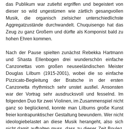
das Publikum war zutiefst ergriffen und begeistert von
dieser so wild ungestümen wie zärtlich gesangvollen
Musik, die organisch zielsicher unterschiedlichste
Aggregatzustände durchwandelt. Chuquisengo hat das
Zeug zu ganz Großem und dürfte als Komponist bald zu
hohen Ehren kommen.
Nach der Pause spielten zunächst Rebekka Hartmann
und Shasta Ellenbogen drei wunderschön einfache
Canzonettas vom großen neuseeländischen Meister
Douglas Lilburn (1915-2001), wobei die so einfache
Pizzicato-Begleitung der Bratsche in der ersten
Canzonetta rhythmisch sehr unstet ausfiel. Ansonsten
war der Vortrag sehr ausdrucksvoll und fesselnd. Im
folgenden Duo für zwei Violinen, im Zusammenspiel nicht
ganz so beglückend, konnte man Lilburns große Kunst
freier kontrapunktischer Gestaltung bewundern. Wer nicht
ideologiebelastet an diese Musik herangeht, also sich
nicht damit aufhalten muss, dass zu dieser Zeit Boulez,