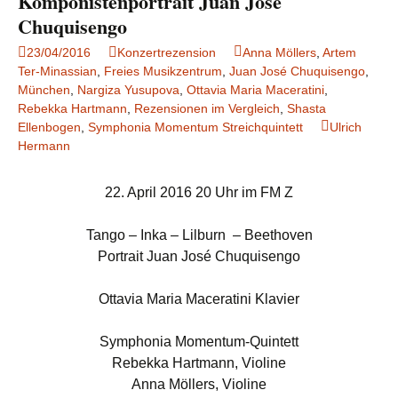
Komponistenportrait Juan José
Chuquisengo
23/04/2016
Konzertrezension
Anna Möllers
,
Artem
Ter-Minassian
,
Freies Musikzentrum
,
Juan José Chuquisengo
,
München
,
Nargiza Yusupova
,
Ottavia Maria Maceratini
,
Rebekka Hartmann
,
Rezensionen im Vergleich
,
Shasta
Ellenbogen
,
Symphonia Momentum Streichquintett
Ulrich
Hermann
22. April 2016 20 Uhr im FM Z
Tango – Inka – Lilburn – Beethoven
Portrait Juan José Chuquisengo
Ottavia Maria Maceratini Klavier
Symphonia Momentum-Quintett
Rebekka Hartmann, Violine
Anna Möllers, Violine