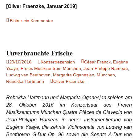
[Oliver Fraenzke, Januar 2019]
Bisher ein Kommentar
Unverbrauchte Frische
29/10/2016
Konzertrezension
César Franck
,
Eugène
Ysaÿe
,
Freies Musikzentrum München
,
Jean-Philippe Rameau
,
Ludwig van Beethoven
,
Margarita Oganesjan
,
München
,
Rebekka Hartmann
Oliver Fraenzke
Rebekka Hartmann und Margarita Oganesjan spielen am
28. Oktober 2016 im Konzertsaal des Freien
Musikzentrums München Quatre Pièces de Clavecin von
Jean-Philippe Rameau in neuer Instrumentierung von
Eugène Ysaÿe, die zehnte Violinsonate von Ludwig van
Beethoven G-Dur Op. 96 sowie die Sonate A-Dur von