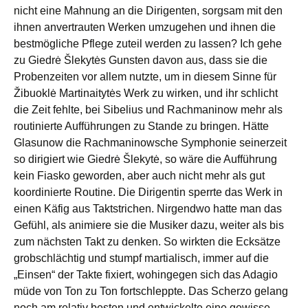
nicht eine Mahnung an die Dirigenten, sorgsam mit den
ihnen anvertrauten Werken umzugehen und ihnen die
bestmögliche Pflege zuteil werden zu lassen? Ich gehe
zu Giedrė Šlekytės Gunsten davon aus, dass sie die
Probenzeiten vor allem nutzte, um in diesem Sinne für
Žibuoklė Martinaitytės Werk zu wirken, und ihr schlicht
die Zeit fehlte, bei Sibelius und Rachmaninow mehr als
routinierte Aufführungen zu Stande zu bringen. Hätte
Glasunow die Rachmaninowsche Symphonie seinerzeit
so dirigiert wie Giedrė Šlekytė, so wäre die Aufführung
kein Fiasko geworden, aber auch nicht mehr als gut
koordinierte Routine. Die Dirigentin sperrte das Werk in
einen Käfig aus Taktstrichen. Nirgendwo hatte man das
Gefühl, als animiere sie die Musiker dazu, weiter als bis
zum nächsten Takt zu denken. So wirkten die Ecksätze
grobschlächtig und stumpf martialisch, immer auf die
„Einsen“ der Takte fixiert, wohingegen sich das Adagio
müde von Ton zu Ton fortschleppte. Das Scherzo gelang
noch am relativ besten und entwickelte eine gewisse