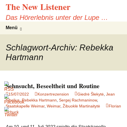
The New Listener
Zum
Inhalt
Das Hörerlebnis unter der Lupe …
springen
Suchen
Menü
nach:
Schlagwort-Archiv: Rebekka
Hartmann
Sehnsucht, Beseeltheit und Routine
15/07/2022
Konzertrezension
Giedrė Šlekytė
,
Jean
Sibelius
,
Rebekka Hartmann
,
Sergej Rachmaninow
,
Staatskapelle Weimar
,
Weimar
,
Žibuoklė Martinaitytė
Florian
Schuck
Am 10. und 11. Juli 2022 spielte die Staatskapelle