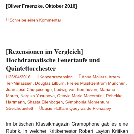
[Oliver Fraenzke, Oktober 2016]
Schreibe einen Kommentar
[Rezensionen im Vergleich]
Hochdramatische Feuertaufe und
Quintettorchester
26/04/2016
Konzertrezension
Anna Möllers
,
Artem
Ter-Minassian
,
Douglas Lilburn
,
Freies Musikzentrum München
,
Juan José Chuquisengo
,
Ludwig van Beethoven
,
Mariano
Mores
,
Nargiza Yusupova
,
Ottavia Maria Maceratini
,
Rebekka
Hartmann
,
Shasta Ellenbogen
,
Symphonia Momentum
Streichquintett
Lucien-Efflam Queyras de Flonzaley
Im britischen Klassikmagazin Gramophone gab es eine
Rubrik, in welcher Kritikernestor Robert Layton Kritiken