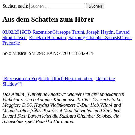
Suchen nach:
Aus dem Schatten zum Hörer
03/02/2019
CD-Rezension
Giuseppe Tartini
,
Joseph Haydn
,
Lavard
Skou Larsen
,
Rebekka Hartmann
,
Salzburg Chamber Soloists
Oliver
Fraenzke
Solo Musica, SM 291; EAN: 4 260123 642914
[Rezension im Vergleich: Ulrich Hermann über „Out of the
Shadow“]
Das Album „Out oft he Shadow“ widmet sich drei unbekannten
Violinkonzerten bekannter Komponist: Tartinis Concerto in La
Maggiore D 96, Haydns Violinkonzert G-Dur Hob.VIIa:4 und
Mendelssohns frühes Konzert d-Moll für Violine und Streicher.
Lavard Skou Larsen leitet die Salzburg Chamber Soloists, die
Solovioline spielt Rebekka Hartmann.