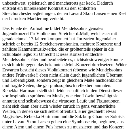
unbeschwert, spielerisch und mancherorts gar keck. Dadurch
entsteht ein hinreißender Kontrast zu den schlichten
Streichorchesterbegleitungen, denen Lavard Skou Larsen einen Rest
der barocken Markierung verleiht.
Das Finale der Aufnahme bildet Mendelssohns geniales
Jugendkonzert für Violine und Streicher d-Moll, welches er mit
gerade einmal 13 Jahren komponiert hat. Im zarten Jugendalter
schrieb er bereits 12 Streichersymphonien, mehrere Konzerte und
zahllose Kammermusikwerke, die er größtenteils später in die
Schublade legte: zu Unrecht! Dieses Konzert entdeckte
Mendelssohn später und bearbeitete es, nichtsdestoweniger konnte
es sich nicht gegen das bekannte e-Moll-Konzert durchsetzen. Wider
Erwarten besticht dieses Violinkonzert (ebenso wie Mendelssohns
andere Frühwerke!) eben nicht allein durch jugendlichen Übermut
und Lebendigkeit, sondern zeigt in gleichem Maße nachdenkliche
und fragile Seiten, die gar philosophisch reflektiert anmuten.
Rebekka Hartmann stellt sich leidenschaftlich in den Dienst dieser
vor Inspiration sprühenden Musik, wie eine Löwin bewältigt sie
anmutig und selbstbewusst die virtuosen Läufe und Figurationen,
zieht sich dann aber auch wieder zurück in ganz verinnerlichte
Welten, in denen sie sich selbst offenbart. Hier geschieht etwas
Magisches: Rebekka Hartmann und die Salzburg Chamber Soloists
unter Lavard Skou Larsen gehen eine Symbiose ein, beginnen, aus
einem Atem und einem Puls heraus zu musizieren und das Konzert