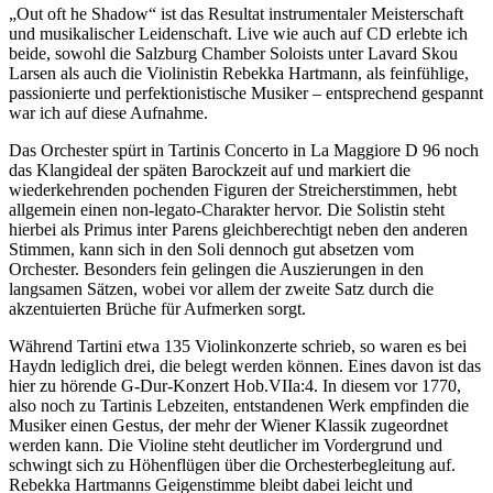
„Out oft he Shadow“ ist das Resultat instrumentaler Meisterschaft
und musikalischer Leidenschaft. Live wie auch auf CD erlebte ich
beide, sowohl die Salzburg Chamber Soloists unter Lavard Skou
Larsen als auch die Violinistin Rebekka Hartmann, als feinfühlige,
passionierte und perfektionistische Musiker – entsprechend gespannt
war ich auf diese Aufnahme.
Das Orchester spürt in Tartinis Concerto in La Maggiore D 96 noch
das Klangideal der späten Barockzeit auf und markiert die
wiederkehrenden pochenden Figuren der Streicherstimmen, hebt
allgemein einen non-legato-Charakter hervor. Die Solistin steht
hierbei als Primus inter Parens gleichberechtigt neben den anderen
Stimmen, kann sich in den Soli dennoch gut absetzen vom
Orchester. Besonders fein gelingen die Auszierungen in den
langsamen Sätzen, wobei vor allem der zweite Satz durch die
akzentuierten Brüche für Aufmerken sorgt.
Während Tartini etwa 135 Violinkonzerte schrieb, so waren es bei
Haydn lediglich drei, die belegt werden können. Eines davon ist das
hier zu hörende G-Dur-Konzert Hob.VIIa:4. In diesem vor 1770,
also noch zu Tartinis Lebzeiten, entstandenen Werk empfinden die
Musiker einen Gestus, der mehr der Wiener Klassik zugeordnet
werden kann. Die Violine steht deutlicher im Vordergrund und
schwingt sich zu Höhenflügen über die Orchesterbegleitung auf.
Rebekka Hartmanns Geigenstimme bleibt dabei leicht und