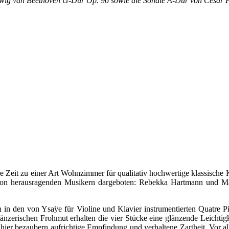
udwig van Beethoven G-Dur Op. 96 sowie die Sonate A-Dur von César 
 Zeit zu einer Art Wohnzimmer für qualitativ hochwertige klassische K
on herausragenden Musikern dargeboten: Rebekka Hartmann und Ma
 in den von Ysaÿe für Violine und Klavier instrumentierten Quatre P
zerischen Frohmut erhalten die vier Stücke eine glänzende Leichtigk
r bezaubern aufrichtige Empfindung und verhaltene Zartheit. Vor allem