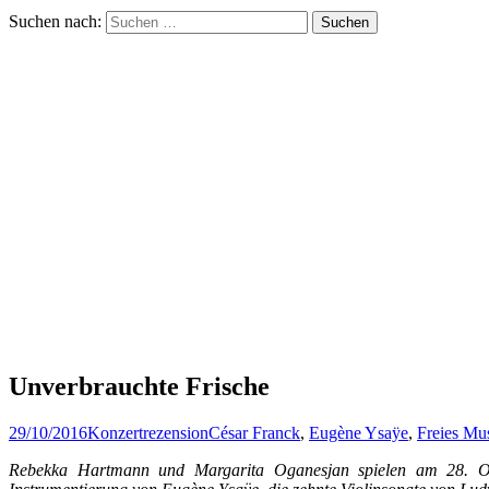
Suchen nach:
Unverbrauchte Frische
29/10/2016
Konzertrezension
César Franck
,
Eugène Ysaÿe
,
Freies Mu
Rebekka Hartmann und Margarita Oganesjan spielen am 28. Ok