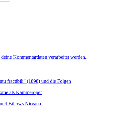
e deine Kommentardaten verarbeitet werden.
.
u fractibili“ (1898) und die Folgen
Salome als Kammeroper
s und Bülows Nirvana