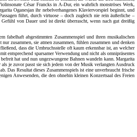
Violinsonate César Francks in A-Dur, ein wahrlich monströses Werk,
garita Oganesjan ihr nebelverhangenes Klaviervorspiel beginnt, und
ssagen führt, durch virtuose – doch zugleich nie rein äußerliche –
s Gefühl von Dauer und ist direkt überrascht, wenn nach gut dreißig
hrem fabelhaft abgestimmten Zusammenspiel und ihren musikalischen
nicht nur zusammen, sie atmen zusammen, fühlen zusammen und denken
fließend, dass die Umbruchsstelle oft kaum erkennbar ist, an welcher
s mit entsprechend sparsamer Verwendung und nicht als omnipräsentes
ng befreit hat und nun ungezwungene Bahnen wandeln kann. Margarita
 als je zuvor passt sie sich jedem von der Musik verlangten Ausdruck
 ab. Das Resultat dieses Zusammenspiels ist eine unverbraucht frische
enigen Anwesenden, die den ohnehin kleinen Konzertsaal des Freien