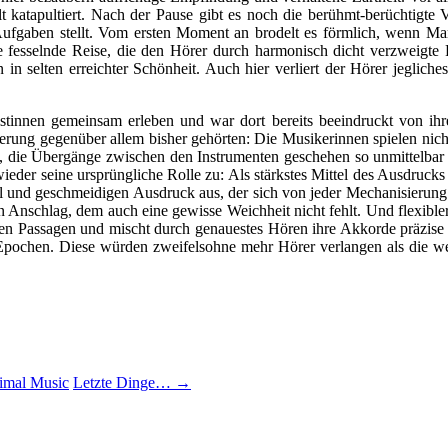
t katapultiert. Nach der Pause gibt es noch die berühmt-berüchtigte 
 Aufgaben stellt. Vom ersten Moment an brodelt es förmlich, wenn Mar
fesselnde Reise, die den Hörer durch harmonisch dicht verzweigte Pa
 selten erreichter Schönheit. Auch hier verliert der Hörer jegliche
olistinnen gemeinsam erleben und war dort bereits beeindruckt von i
eigerung gegenüber allem bisher gehörten: Die Musikerinnen spielen 
t, die Übergänge zwischen den Instrumenten geschehen so unmittelbar 
ieder seine ursprüngliche Rolle zu: Als stärkstes Mittel des Ausdruck
fühl und geschmeidigen Ausdruck aus, der sich von jeder Mechanisieru
Anschlag, dem auch eine gewisse Weichheit nicht fehlt. Und flexibler
tuosen Passagen und mischt durch genauestes Hören ihre Akkorde präzise
 Epochen. Diese würden zweifelsohne mehr Hörer verlangen als die w
nimal Music
Letzte Dinge…
→