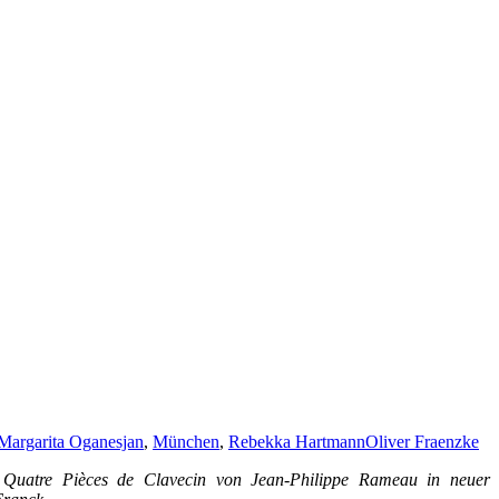
Margarita Oganesjan
,
München
,
Rebekka Hartmann
Oliver Fraenzke
Quatre Pièces de Clavecin von Jean-Philippe Rameau in neuer