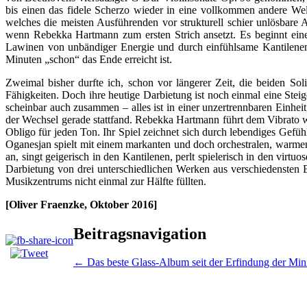
bis einen das fidele Scherzo wieder in eine vollkommen andere Wel
welches die meisten Ausführenden vor strukturell schier unlösbare
wenn Rebekka Hartmann zum ersten Strich ansetzt. Es beginnt eine 
Lawinen von unbändiger Energie und durch einfühlsame Kantilenen in
Minuten „schon“ das Ende erreicht ist.
Zweimal bisher durfte ich, schon vor längerer Zeit, die beiden S
Fähigkeiten. Doch ihre heutige Darbietung ist noch einmal eine St
scheinbar auch zusammen – alles ist in einer unzertrennbaren Einhei
der Wechsel gerade stattfand. Rebekka Hartmann führt dem Vibrato w
Obligo für jeden Ton. Ihr Spiel zeichnet sich durch lebendiges Ge
Oganesjan spielt mit einem markanten und doch orchestralen, warmen 
an, singt geigerisch in den Kantilenen, perlt spielerisch in den vir
Darbietung von drei unterschiedlichen Werken aus verschiedensten
Musikzentrums nicht einmal zur Hälfte füllten.
[Oliver Fraenzke, Oktober 2016]
Beitragsnavigation
←
Das beste Glass-Album seit der Erfindung der Mi