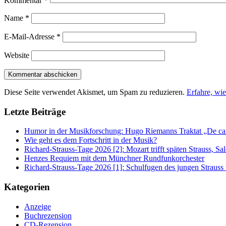
Kommentar
*
Name
*
E-Mail-Adresse
*
Website
Diese Seite verwendet Akismet, um Spam zu reduzieren.
Erfahre, wi
Letzte Beiträge
Humor in der Musikforschung: Hugo Riemanns Traktat „De cant
Wie geht es dem Fortschritt in der Musik?
Richard-Strauss-Tage 2026 [2]: Mozart trifft späten Strauss, 
Henzes Requiem mit dem Münchner Rundfunkorchester
Richard-Strauss-Tage 2026 [1]: Schulfugen des jungen Straus
Kategorien
Anzeige
Buchrezension
CD-Rezension