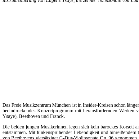
Instrumentierung von Eugène Ysaÿe, die zehnte Violinsonate von L
Das Freie Musikzentrum München ist in Insider-Kreisen schon längere
beeindruckendes Konzertprogramm mit herausfordernden Werken v
Ysaÿe), Beethoven und Franck.
Die beiden jungen Musikerinnen legen sich kein barockes Korsett an
entstammen. Mit funkensprühender Lebendigkeit und hinreißendem tän
von Beethovens viersätziger G-Dur-Violinsonate Op. 96 genommen, hie