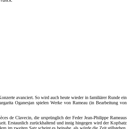
Franck.
onzerte avanciert. So wird auch heute wieder in familiärer Runde ein
rgarita Oganesjan spielen Werke von Rameau (in Bearbeitung von
ièces de Clavecin, die ursprünglich der Feder Jean-Philippe Rameaus
eit. Erstaunlich zurückhaltend und innig hingegen wird der Kopfsatz
 im zweiten Satz scheint es beinahe, als würde die Zeit stillstehen,