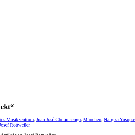
ockt“
ies Musikzentrum
,
Juan José Chuquisengo
,
München
,
Nargiza Yusupo
Josef Rottweiler