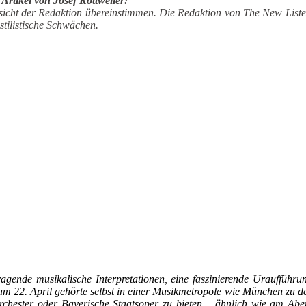
rtikel von Josef Rottweiler:
sicht der Redaktion übereinstimmen. Die Redaktion von The New Liste
stilistische Schwächen.
ragende musikalische Interpretationen, eine faszinierende Uraufführu
m 22. April gehörte selbst in einer Musikmetropole wie München zu den 
rchester oder Bayerische Staatsoper zu bieten – ähnlich wie am A