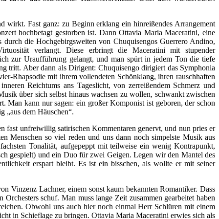
d wirkt. Fast ganz: zu Beginn erklang ein hinreißendes Arrangement
zert hochbetagt gestorben ist. Dann Ottavia Maria Maceratini, eine
 uns durch die Hochgebirgsweiten von Chuquisengos Guerrero Andino,
rtuosität verlangt. Diese erbringt die Maceratini mit stupender
ich zur Uraufführung gelangt, und man spürt in jedem Ton die tiefe
g tritt. Aber dann als Dirigent: Chuquisengo dirigiert das Symphonia
ier-Rhapsodie mit ihrem vollendeten Schönklang, ihren rauschhaften
e inneren Reichtums ans Tageslicht, von zerreißendem Schmerz und
Musik über sich selbst hinaus wachsen zu wollen, schwankt zwischen
t. Man kann nur sagen: ein großer Komponist ist geboren, der schon
llig „aus dem Häuschen“.
n fast unfreiwillig satirischen Kommentaren genervt, und nun pries er
ten Menschen so viel reden und uns dann noch simpelste Musik aus
achsten Tonalität, aufgepeppt mit teilweise ein wenig Kontrapunkt,
ch gespielt) und ein Duo für zwei Geigen. Legen wir den Mantel des
ichkeit erspart bleibt. Es ist ein bisschen, als wollte er mit seiner
r von Vinzenz Lachner, einem sonst kaum bekannten Romantiker. Dass
ichen Orchesters schuf. Man muss lange Zeit zusammen gearbeitet haben
erreichen. Obwohl uns auch hier noch einmal Herr Schlüren mit einem
t in Schieflage zu bringen. Ottavia Maria Maceratini erwies sich als