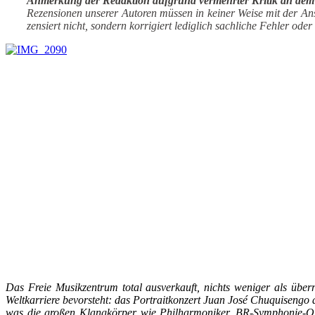
Anmerkung der Redaktion aufgrund vermehrter Kritik an dem A
Rezensionen unserer Autoren müssen in keiner Weise mit der An
zensiert nicht, sondern korrigiert l
ediglich sachliche Fehler oder 
Das Freie Musikzentrum total ausverkauft, nichts weniger als über
Weltkarriere bevorsteht: das Portraitkonzert Juan José Chuquisengo a
was die großen Klangkörper wie Philharmoniker, BR-Symphonie-O