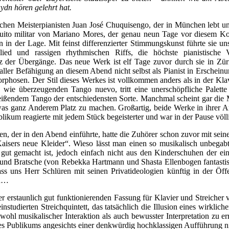
ydn hören gelehrt hat.
schen Meisterpianisten Juan José Chuquisengo, der in München lebt un
aquito militar von Mariano Mores, der genau neun Tage vor diesem Kon
 in der Lage. Mit feinst differenzierter Stimmungskunst führte sie
lied und rassigen rhythmischen Riffs, die höchste pianistische Vi
nz der Übergänge. Das neue Werk ist elf Tage zuvor durch sie in Zür
ler Befähigung an diesem Abend nicht selbst als Pianist in Erscheinun
phosen. Der Stil dieses Werkes ist vollkommen anders als in der Klav
wie überzeugenden Tango nuevo, tritt eine unerschöpfliche Palett
reißendem Tango der entschiedensten Sorte. Manchmal scheint gar die 
was ganz Anderem Platz zu machen. Großartig, beide Werke in ihrer Ar
likum reagierte mit jedem Stück begeisterter und war in der Pause vö
, der in den Abend einführte, hatte die Zuhörer schon zuvor mit seine
aisers neue Kleider“. Wieso lässt man einen so musikalisch unbegab
ut gemacht ist, jedoch einfach nicht aus den Kinderschuhen der einf
e und Bratsche (von Rebekka Hartmann und Shasta Ellenbogen fantastis
 uns Herr Schlüren mit seinen Privatideologien künftig in der Öffentl
en…
er erstaunlich gut funktionierenden Fassung für Klavier und Streiche
einstudierten Streichquintett, das tatsächlich die Illusion eines wirkl
wohl musikalischer Interaktion als auch bewusster Interpretation zu 
es Publikums angesichts einer denkwürdig hochklassigen Aufführung nich