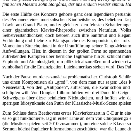
finnischen Maestro John Storgårds, der uns endlich wieder einmal Ha
Die erste Hälfte des Konzerts gehörte ganz dem legendären peruani
des Peruaners einer musikalischen Kindheitsliebe, des beliebten T
Löwin am Grand Piano, und zugleich zu den feinsten Schattierungen
einer gigantischen Klavier-Rhapsodie zwischen Naturlaut, Volks
Selbstverständlichkeit, doch betören auch ihre Sanftmut und Elega
Verbindung und Liebe zur Klangsprache des Komponisten, der trotz al
Momentum Streichquintett in der Uraufführung seiner Tango-Metamor
Aufwallungen. Hier, in diesem in der großen Form so spannenden 
aufreibenden Kämpfen über herrliche Tagträume hin zu schlicht mit
Euphorie und Atemlosigkeit, um plötzlich abzureißen und wieder et
symbolhaft für die Emanzipation Lateinamerikas stehen wird. Das Pub
Nach der Pause wurde es zunächst problematischer. Christoph Schlüren
uns einen Komponisten als „groß“, von dem man nur sagen: „des K
Neuseeland, von den „Antipoden“, auftischen, die zwar schön und g
schlüpfen will. Von Douglas Lilburn hörten wir drei Duos für Geig
Schweigens über diese peinlichen Nichtigkeiten, und hoffen wir, dass
sperrigen Idiosynkrasie den Putin der Klassische-Musik-Szene spiel
Zum Schluss dann Beethovens erstes Klavierkonzert in C-Dur in ein
es so gut funktionierte, lag in erster Linie an dem von Chuquisengo 
(die Musiker spielen seit 2010 zusammen), um eine solche Klasse so
Sermon höchst fraglicher Informationen zuschüttete, war die Laune d