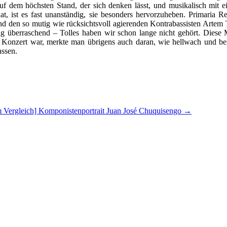
uf dem höchsten Stand, der sich denken lässt, und musikalisch mit ein
hat, ist es fast unanständig, sie besonders hervorzuheben. Primaria
nd den so mutig wie rücksichtsvoll agierenden Kontrabassisten Artem 
lig überraschend – Tolles haben wir schon lange nicht gehört. Diese 
onzert war, merkte man übrigens auch daran, wie hellwach und ber
assen.
 Vergleich] Komponistenportrait Juan José Chuquisengo
→