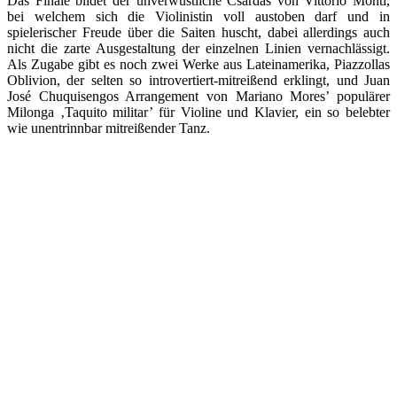
Das Finale bildet der unverwüstliche Csárdás von Vittorio Monti,
bei welchem sich die Violinistin voll austoben darf und in
spielerischer Freude über die Saiten huscht, dabei allerdings auch
nicht die zarte Ausgestaltung der einzelnen Linien vernachlässigt.
Als Zugabe gibt es noch zwei Werke aus Lateinamerika, Piazzollas
Oblivion, der selten so introvertiert-mitreißend erklingt, und Juan
José Chuquisengos Arrangement von Mariano Mores’ populärer
Milonga ‚Taquito militar’ für Violine und Klavier, ein so belebter
wie unentrinnbar mitreißender Tanz.