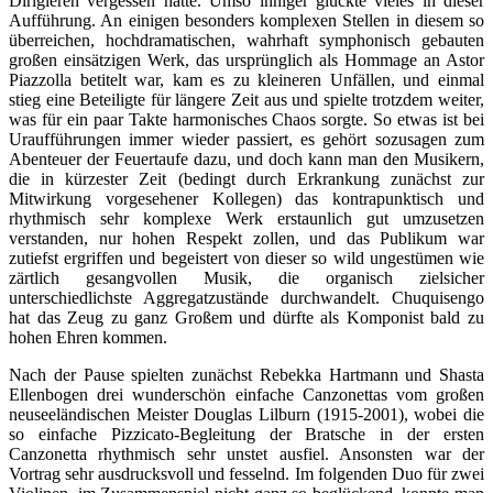
Dirigieren vergessen hätte. Umso inniger glückte vieles in dieser
Aufführung. An einigen besonders komplexen Stellen in diesem so
überreichen, hochdramatischen, wahrhaft symphonisch gebauten
großen einsätzigen Werk, das ursprünglich als Hommage an Astor
Piazzolla betitelt war, kam es zu kleineren Unfällen, und einmal
stieg eine Beteiligte für längere Zeit aus und spielte trotzdem weiter,
was für ein paar Takte harmonisches Chaos sorgte. So etwas ist bei
Uraufführungen immer wieder passiert, es gehört sozusagen zum
Abenteuer der Feuertaufe dazu, und doch kann man den Musikern,
die in kürzester Zeit (bedingt durch Erkrankung zunächst zur
Mitwirkung vorgesehener Kollegen) das kontrapunktisch und
rhythmisch sehr komplexe Werk erstaunlich gut umzusetzen
verstanden, nur hohen Respekt zollen, und das Publikum war
zutiefst ergriffen und begeistert von dieser so wild ungestümen wie
zärtlich gesangvollen Musik, die organisch zielsicher
unterschiedlichste Aggregatzustände durchwandelt. Chuquisengo
hat das Zeug zu ganz Großem und dürfte als Komponist bald zu
hohen Ehren kommen.
Nach der Pause spielten zunächst Rebekka Hartmann und Shasta
Ellenbogen drei wunderschön einfache Canzonettas vom großen
neuseeländischen Meister Douglas Lilburn (1915-2001), wobei die
so einfache Pizzicato-Begleitung der Bratsche in der ersten
Canzonetta rhythmisch sehr unstet ausfiel. Ansonsten war der
Vortrag sehr ausdrucksvoll und fesselnd. Im folgenden Duo für zwei