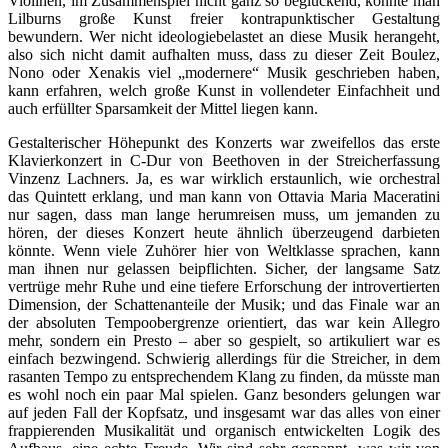
Violinen, im Zusammenspiel nicht ganz so beglückend, konnte man
Lilburns große Kunst freier kontrapunktischer Gestaltung
bewundern. Wer nicht ideologiebelastet an diese Musik herangeht,
also sich nicht damit aufhalten muss, dass zu dieser Zeit Boulez,
Nono oder Xenakis viel „modernere“ Musik geschrieben haben,
kann erfahren, welch große Kunst in vollendeter Einfachheit und
auch erfüllter Sparsamkeit der Mittel liegen kann.
Gestalterischer Höhepunkt des Konzerts war zweifellos das erste
Klavierkonzert in C-Dur von Beethoven in der Streicherfassung
Vinzenz Lachners. Ja, es war wirklich erstaunlich, wie orchestral
das Quintett erklang, und man kann von Ottavia Maria Maceratini
nur sagen, dass man lange herumreisen muss, um jemanden zu
hören, der dieses Konzert heute ähnlich überzeugend darbieten
könnte. Wenn viele Zuhörer hier von Weltklasse sprachen, kann
man ihnen nur gelassen beipflichten. Sicher, der langsame Satz
vertrüge mehr Ruhe und eine tiefere Erforschung der introvertierten
Dimension, der Schattenanteile der Musik; und das Finale war an
der absoluten Tempoobergrenze orientiert, das war kein Allegro
mehr, sondern ein Presto – aber so gespielt, so artikuliert war es
einfach bezwingend. Schwierig allerdings für die Streicher, in dem
rasanten Tempo zu entsprechendem Klang zu finden, da müsste man
es wohl noch ein paar Mal spielen. Ganz besonders gelungen war
auf jeden Fall der Kopfsatz, und insgesamt war das alles von einer
frappierenden Musikalität und organisch entwickelten Logik des