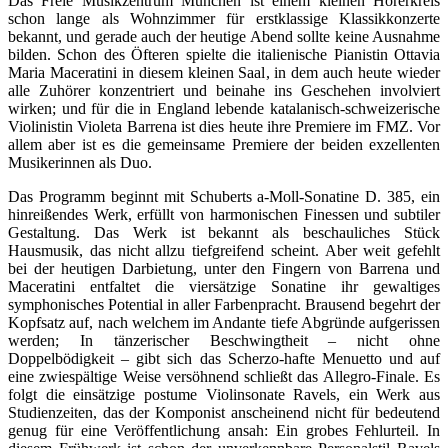
Das Freie Musikzentrum München ist einem kleinen Hörerkreis
schon lange als Wohnzimmer für erstklassige Klassikkonzerte
bekannt, und gerade auch der heutige Abend sollte keine Ausnahme
bilden. Schon des Öfteren spielte die italienische Pianistin Ottavia
Maria Maceratini in diesem kleinen Saal, in dem auch heute wieder
alle Zuhörer konzentriert und beinahe ins Geschehen involviert
wirken; und für die in England lebende katalanisch-schweizerische
Violinistin Violeta Barrena ist dies heute ihre Premiere im FMZ. Vor
allem aber ist es die gemeinsame Premiere der beiden exzellenten
Musikerinnen als Duo.
Das Programm beginnt mit Schuberts a-Moll-Sonatine D. 385, ein
hinreißendes Werk, erfüllt von harmonischen Finessen und subtiler
Gestaltung. Das Werk ist bekannt als beschauliches Stück
Hausmusik, das nicht allzu tiefgreifend scheint. Aber weit gefehlt
bei der heutigen Darbietung, unter den Fingern von Barrena und
Maceratini entfaltet die viersätzige Sonatine ihr gewaltiges
symphonisches Potential in aller Farbenpracht. Brausend begehrt der
Kopfsatz auf, nach welchem im Andante tiefe Abgründe aufgerissen
werden; In tänzerischer Beschwingtheit – nicht ohne
Doppelbödigkeit – gibt sich das Scherzo-hafte Menuetto und auf
eine zwiespältige Weise versöhnend schließt das Allegro-Finale. Es
folgt die einsätzige postume Violinsonate Ravels, ein Werk aus
Studienzeiten, das der Komponist anscheinend nicht für bedeutend
genug für eine Veröffentlichung ansah: Ein grobes Fehlurteil. In