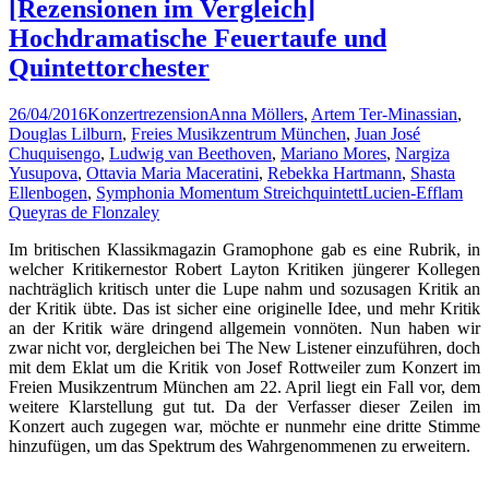
[Rezensionen im Vergleich]
Hochdramatische Feuertaufe und
Quintettorchester
26/04/2016
Konzertrezension
Anna Möllers
,
Artem Ter-Minassian
,
Douglas Lilburn
,
Freies Musikzentrum München
,
Juan José
Chuquisengo
,
Ludwig van Beethoven
,
Mariano Mores
,
Nargiza
Yusupova
,
Ottavia Maria Maceratini
,
Rebekka Hartmann
,
Shasta
Ellenbogen
,
Symphonia Momentum Streichquintett
Lucien-Efflam
Queyras de Flonzaley
Im britischen Klassikmagazin Gramophone gab es eine Rubrik, in
welcher Kritikernestor Robert Layton Kritiken jüngerer Kollegen
nachträglich kritisch unter die Lupe nahm und sozusagen Kritik an
der Kritik übte. Das ist sicher eine originelle Idee, und mehr Kritik
an der Kritik wäre dringend allgemein vonnöten. Nun haben wir
zwar nicht vor, dergleichen bei The New Listener einzuführen, doch
mit dem Eklat um die Kritik von Josef Rottweiler zum Konzert im
Freien Musikzentrum München am 22. April liegt ein Fall vor, dem
weitere Klarstellung gut tut. Da der Verfasser dieser Zeilen im
Konzert auch zugegen war, möchte er nunmehr eine dritte Stimme
hinzufügen, um das Spektrum des Wahrgenommenen zu erweitern.