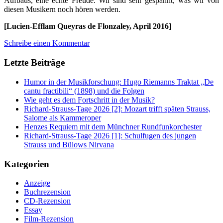
Aufbaus, eine echte Freude. Wir sind sehr gespannt, was wir von
diesen Musikern noch hören werden.
[Lucien-Efflam Queyras de Flonzaley, April 2016]
Schreibe einen Kommentar
Letzte Beiträge
Humor in der Musikforschung: Hugo Riemanns Traktat „De
cantu fractibili“ (1898) und die Folgen
Wie geht es dem Fortschritt in der Musik?
Richard-Strauss-Tage 2026 [2]: Mozart trifft späten Strauss,
Salome als Kammeroper
Henzes Requiem mit dem Münchner Rundfunkorchester
Richard-Strauss-Tage 2026 [1]: Schulfugen des jungen
Strauss und Bülows Nirvana
Kategorien
Anzeige
Buchrezension
CD-Rezension
Essay
Film-Rezension