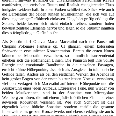
diesem Frühwerk ist schon der unverkennbare Personalstil Ravels
manifestiert, ein zwischen Traum und Realität changierender Fluss
innigster Leidenschaft. In allen Farben schillert das Stück wie auch
die Darbietung der beiden jungen Musikerinnen, die sich voll auf
diese eigenartige Gefühlwelt einlassen. Ungehört griffig erklingt die
Sonate, beide lassen sich nicht einfach treiben, sondern holen
bewusst zentrale Elemente hervor und legen so die Struktur inmitten
dieses feingliedrigen Geflechts frei.
Als Solistin darf Ottavia Maria Maceratini nach der Pause mit
Chopins Polonaise Fantasie op. 61 glänzen, einem kolossalen
Spätwerk in erstaunlicher Konzentration. Bereits die ersten Noten
können bei Maceratini verzaubern, so himmlisch transzendental
erheben sich die eröffnenden Linien. Die Pianistin legt ihre vollste
Energie und emotionale Bandbreite in die einzelnen Passagen,
erreicht kühne Höhepunkte, lässt sich als Ausgleich in träumerische
Gefilde fallen. Anders als bei den restlichen Werken des Abends ist
kein großer Bogen von der ersten bis zur letzten Note zu verspüren,
viel eher verlagert sich Maceratini auf interne Höhepunkte und die
Auskostung eines jeden Aufbaus. Expressive Töne, nun wieder von
beiden Musikerinnen, sind in der Sonatine von Mieczysław
Weinberg zu hören, die mit einem jüdisch-östlichen Flair und einer
gewissen Robustheit versehen ist. Wie auch Schubert ist dies
eigentlich keine übliche Sonatine, sondern enthält die gesamte
Innenwelt eines großen Konzertwerks und ebenso erklingt sie auch.