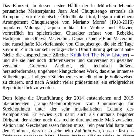
Das Konzert, in dessen erster Hälfte der in München lebende
peruanische Meisterpianist Juan José Chuquisengo erstmals als
Komponist vor die deutsche Öffentlichkeit trat, begann mit einem
Arrangement Chuquisengos von Mariano Mores’ (1918-2016)
populärer Milonga ‚Taquito militar’ für Violine und Klavier,
vortrefflich im spielerischen Charakter erfasst von Rebekka
Hartmann und Ottavia Maceratini. Danach spielte Frau Maceratini
eine rauschhafte Klavierfantasie von Chuquisengo, die sie elf Tage
zuvor in Zürich zur sehr erfolgreichen Uraufführung gebracht hatte
(siehe die entsprechende Zürcher
Kritik bei The New Listener
) –
und die sie hier noch differenzierter und souveräner zu gestalten
verstand: ‚Guerrero Andino’, ein technisch äußerst
herausforderndes, ungeheuer klangschönes Werk, das eine immense
Stilbreite quasi indigener Stilelemente vorstellt, ohne je Volksweisen
zu zitieren, und nach Ansicht vieler prädestiniert, ein erfolgreiches
Repertoirestück zu werden.
Dem folgte die Uraufführung der 2014 entstandenen und 2015
überarbeiteten ‚Tango-Metamorphosen’ von Chuquisengo für
Streichquintett unter der sehr musikalischen Leitung des
Komponisten. Er erwies sich darin auch als durchaus begabter
Dirigent, der sicher noch das rechte durchgehende Maß zwischen
Aktion und Geschehenlassen finden muss – ein paar Mal hatte man
den Eindruck, dass er so sehr beim Zuhören war, dass er fast das