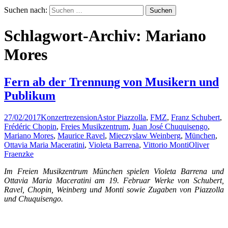
Suchen nach:
Schlagwort-Archiv: Mariano
Mores
Fern ab der Trennung von Musikern und
Publikum
27/02/2017
Konzertrezension
Astor Piazzolla
,
FMZ
,
Franz Schubert
,
Frédéric Chopin
,
Freies Musikzentrum
,
Juan José Chuquisengo
,
Mariano Mores
,
Maurice Ravel
,
Mieczyslaw Weinberg
,
München
,
Ottavia Maria Maceratini
,
Violeta Barrena
,
Vittorio Monti
Oliver
Fraenzke
Im Freien Musikzentrum München spielen Violeta Barrena und
Ottavia Maria Maceratini am 19. Februar Werke von Schubert,
Ravel, Chopin, Weinberg und Monti sowie Zugaben von Piazzolla
und Chuquisengo.