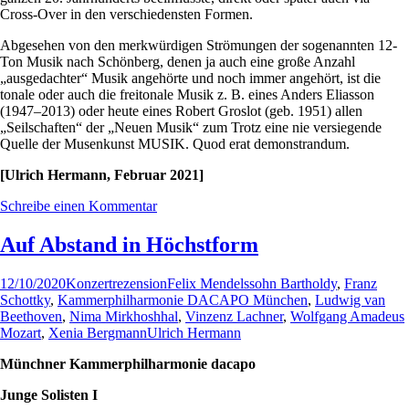
Cross-Over in den verschiedensten Formen.
Abgesehen von den merkwürdigen Strömungen der sogenannten 12-
Ton Musik nach Schönberg, denen ja auch eine große Anzahl
„ausgedachter“ Musik angehörte und noch immer angehört, ist die
tonale oder auch die freitonale Musik z. B. eines Anders Eliasson
(1947–2013) oder heute eines Robert Groslot (geb. 1951) allen
„Seilschaften“ der „Neuen Musik“ zum Trotz eine nie versiegende
Quelle der Musenkunst MUSIK. Quod erat demonstrandum.
[Ulrich Hermann, Februar 2021]
Schreibe einen Kommentar
Auf Abstand in Höchstform
12/10/2020
Konzertrezension
Felix Mendelssohn Bartholdy
,
Franz
Schottky
,
Kammerphilharmonie DACAPO München
,
Ludwig van
Beethoven
,
Nima Mirkhoshhal
,
Vinzenz Lachner
,
Wolfgang Amadeus
Mozart
,
Xenia Bergmann
Ulrich Hermann
Münchner Kammerphilharmonie dacapo
Junge Solisten I