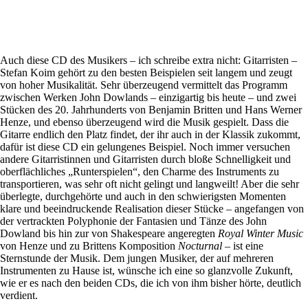
Auch diese CD des Musikers – ich schreibe extra nicht: Gitarristen –
Stefan Koim gehört zu den besten Beispielen seit langem und zeugt
von hoher Musikalität. Sehr überzeugend vermittelt das Programm
zwischen Werken John Dowlands – einzigartig bis heute – und zwei
Stücken des 20. Jahrhunderts von Benjamin Britten und Hans Werner
Henze, und ebenso überzeugend wird die Musik gespielt. Dass die
Gitarre endlich den Platz findet, der ihr auch in der Klassik zukommt,
dafür ist diese CD ein gelungenes Beispiel. Noch immer versuchen
andere Gitarristinnen und Gitarristen durch bloße Schnelligkeit und
oberflächliches „Runterspielen“, den Charme des Instruments zu
transportieren, was sehr oft nicht gelingt und langweilt! Aber die sehr
überlegte, durchgehörte und auch in den schwierigsten Momenten
klare und beeindruckende Realisation dieser Stücke – angefangen von
der vertrackten Polyphonie der Fantasien und Tänze des John
Dowland bis hin zur von Shakespeare angeregten
Royal Winter Music
von Henze und zu Brittens Komposition
Nocturnal
– ist eine
Sternstunde der Musik. Dem jungen Musiker, der auf mehreren
Instrumenten zu Hause ist, wünsche ich eine so glanzvolle Zukunft,
wie er es nach den beiden CDs, die ich von ihm bisher hörte, deutlich
verdient.