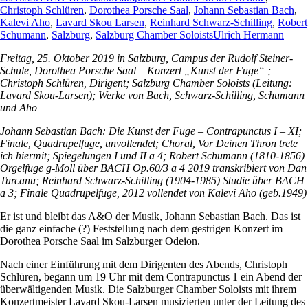
Christoph Schlüren
,
Dorothea Porsche Saal
,
Johann Sebastian Bach
,
Kalevi Aho
,
Lavard Skou Larsen
,
Reinhard Schwarz-Schilling
,
Robert
Schumann
,
Salzburg
,
Salzburg Chamber Soloists
Ulrich Hermann
Freitag, 25. Oktober 2019 in Salzburg, Campus der Rudolf Steiner-
Schule, Dorothea Porsche Saal – Konzert „Kunst der Fuge“ ;
Christoph Schlüren, Dirigent; Salzburg Chamber Soloists (Leitung:
Lavard Skou-Larsen); Werke von Bach, Schwarz-Schilling, Schumann
und Aho
Johann Sebastian Bach: Die Kunst der Fuge – Contrapunctus I – XI;
Finale, Quadrupelfuge, unvollendet; Choral, Vor Deinen Thron trete
ich hiermit; Spiegelungen I und II a 4; Robert Schumann (1810-1856)
Orgelfuge g-Moll über BACH Op.60/3 a 4 2019 transkribiert von Dan
Turcanu; Reinhard Schwarz-Schilling (1904-1985) Studie über BACH
a 3; Finale Quadrupelfuge, 2012 vollendet von Kalevi Aho (geb.1949)
Er ist und bleibt das A&O der Musik, Johann Sebastian Bach. Das ist
die ganz einfache (?) Feststellung nach dem gestrigen Konzert im
Dorothea Porsche Saal im Salzburger Odeion.
Nach einer Einführung mit dem Dirigenten des Abends, Christoph
Schlüren, begann um 19 Uhr mit dem Contrapunctus 1 ein Abend der
überwältigenden Musik. Die Salzburger Chamber Soloists mit ihrem
Konzertmeister Lavard Skou-Larsen musizierten unter der Leitung des