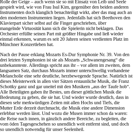
Rolle der Geige – auch wenn sie so mit Einsatz von Leib und Seele
gespielt wird, wie von Frau Isul Kim, gegenüber den beiden anderen
Instrumenten doch klanglich benachteiligt wirkt, aber das mag auch an
den modernen Instrumenten liegen. Jedenfalls hat sich Beethoven den
Klavierpart sicher selbst auf die Finger geschrieben, über
mangelnde Virtuosität kann sich die Spielerin nicht beklagen. Das
Orchester erfüllte seinen Part mit größter Hingabe und ließ wieder
einmal erkennen, warum es seit 20 Jahren seinen verdienten Platz im
Münchner Konzertleben hat.
Nach der Pause erklang Mozarts Es-Dur Symphonie Nr. 39. Von den
drei letzten Symphonien ist sie als Mozarts „Schwanengesang“ die
unbekannteste. Allerdings spricht aus ihr – vor allem im zweiten, dem
langsamen Satz, durchaus Mozarts immer unterschwellig vorhandene
Melancholie eine sehr deutliche, herzbewegende Sprache. Natürlich ist
dieses Meisterwerk in allen vier Sätzen erstaunliche Musik, die Franz
Schottky ganz und gar uneitel mit den Musikern „aus der Taufe hob“.
Alle Beteiligten gaben ihr Bestes, um dieser göttlichen Musik die
Bedeutung zu geben, die sie hat. Und wieder wurde deutlich, dass in
diesen sehr merkwürdigen Zeiten mit allen Hochs und Tiefs, die
Mutter Erde derzeit durchmacht, die Musik eine andere Dimension
erlebbar werden lässt. Und wozu die Musen immer schon da waren:
die Reise nach innen, in gänzlich andere Bereiche, zu begleiten, die
vom öden Tagesgeschehen so unendlich weit entfernt sind, und doch
so unendlich notwendig für unser Seelenheil.