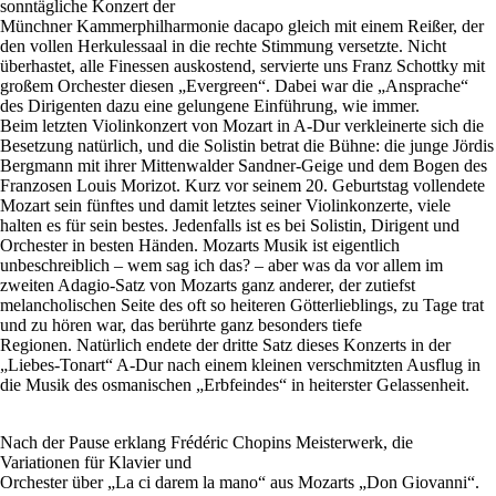
sonntägliche Konzert der
Münchner Kammerphilharmonie dacapo gleich mit einem Reißer, der
den vollen Herkulessaal in die rechte Stimmung versetzte. Nicht
überhastet, alle Finessen auskostend, servierte uns Franz Schottky mit
großem Orchester diesen „Evergreen“. Dabei war die „Ansprache“
des Dirigenten dazu eine gelungene Einführung, wie immer.
Beim letzten Violinkonzert von Mozart in A-Dur verkleinerte sich die
Besetzung natürlich, und die Solistin betrat die Bühne: die junge Jördis
Bergmann mit ihrer Mittenwalder Sandner-Geige und dem Bogen des
Franzosen Louis Morizot. Kurz vor seinem 20. Geburtstag vollendete
Mozart sein fünftes und damit letztes seiner Violinkonzerte, viele
halten es für sein bestes. Jedenfalls ist es bei Solistin, Dirigent und
Orchester in besten Händen. Mozarts Musik ist eigentlich
unbeschreiblich – wem sag ich das? – aber was da vor allem im
zweiten Adagio-Satz von Mozarts ganz anderer, der zutiefst
melancholischen Seite des oft so heiteren Götterlieblings, zu Tage trat
und zu hören war, das berührte ganz besonders tiefe
Regionen. Natürlich endete der dritte Satz dieses Konzerts in der
„Liebes-Tonart“ A-Dur nach einem kleinen verschmitzten Ausflug in
die Musik des osmanischen „Erbfeindes“ in heiterster Gelassenheit.
Nach der Pause erklang Frédéric Chopins Meisterwerk, die
Variationen für Klavier und
Orchester über „La ci darem la mano“ aus Mozarts „Don Giovanni“.