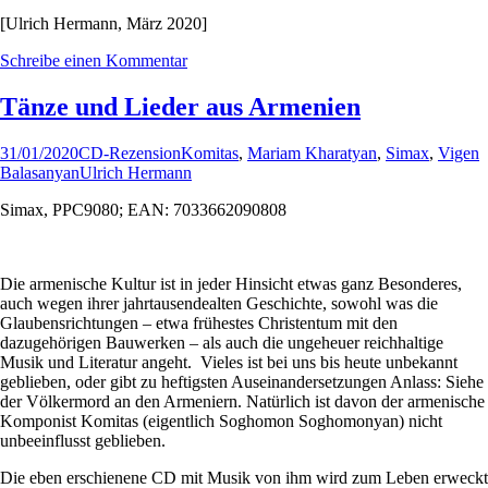
[Ulrich Hermann, März 2020]
Schreibe einen Kommentar
Tänze und Lieder aus Armenien
31/01/2020
CD-Rezension
Komitas
,
Mariam Kharatyan
,
Simax
,
Vigen
Balasanyan
Ulrich Hermann
Simax, PPC9080; EAN: 7033662090808
Die armenische Kultur ist in jeder Hinsicht etwas ganz Besonderes,
auch wegen ihrer jahrtausendealten Geschichte, sowohl was die
Glaubensrichtungen – etwa frühestes Christentum mit den
dazugehörigen Bauwerken – als auch die ungeheuer reichhaltige
Musik und Literatur angeht. Vieles ist bei uns bis heute unbekannt
geblieben, oder gibt zu heftigsten Auseinandersetzungen Anlass: Siehe
der Völkermord an den Armeniern. Natürlich ist davon der armenische
Komponist Komitas (eigentlich Soghomon Soghomonyan) nicht
unbeeinflusst geblieben.
Die eben erschienene CD mit Musik von ihm wird zum Leben erweckt