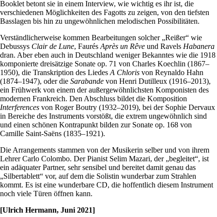
Booklet betont sie in einem Interview, wie wichtig es ihr ist, die
verschiedenen Möglichkeiten des Fagotts zu zeigen, von den tiefsten
Basslagen bis hin zu ungewöhnlichen melodischen Possibilitäten.
Verständlicherweise kommen Bearbeitungen solcher „Reißer“ wie
Debussys
Clair de Lune
, Faurés
Après un Rêve
und Ravels
Habanera
dran. Aber eben auch in Deutschland weniger Bekanntes wie die 1918
komponierte dreisätzige Sonate op. 71 von Charles Koechlin (1867–
1950), die Transkription des Liedes
A Chloris
von Reynaldo Hahn
(1874–1947), oder die
Sarabande
von Henri Dutilleux (1916–2013),
ein Frühwerk von einem der außergewöhnlichsten Komponisten des
modernen Frankreich. Den Abschluss bildet die Komposition
Interferences
von Roger Boutry (1932–2019), bei der Sophie Dervaux
in Bereiche des Instruments vorstößt, die extrem ungewöhnlich sind
und einen schönen Kontrapunkt bilden zur Sonate op. 168 von
Camille Saint-Saëns (1835–1921).
Die Arrangements stammen von der Musikerin selber und von ihrem
Lehrer Carlo Colombo. Der Pianist Selim Mazari, der „begleitet“, ist
ein adäquater Partner, sehr sensibel und bereitet damit genau das
„Silbertablett“ vor, auf dem die Solistin wunderbar zum Strahlen
kommt. Es ist eine wunderbare CD, die hoffentlich diesem Instrument
noch viele Türen öffnen kann.
[Ulrich Hermann, Juni 2021]