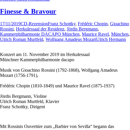
Finesse & Bravour
17/11/2019
CD-Rezension
Franz Schottky
,
Frédéric Chopin
,
Gioachino
Rossini
,
Herkulessaal der Residenz
,
Jördis Bergmann
,
Kammerphilharmonie DACAPO München
,
Maurice Ravel
,
München
,
Ulrich Roman Murtfeld
,
Wolfgang Amadeus Mozart
Ulrich Hermann
Konzert am 11. November 2019 im Herkulessaal
Münchner Kammerphilharmonie dacapo
Musik von Gioachino Rossini (1792-1868), Wolfgang Amadeus
Mozart (1756-1791),
Frédéric Chopin (1810-1849) und Maurice Ravel (1875-1937)
Jördis Bergmann, Violine
Ulrich Roman Murtfeld, Klavier
Franz Schottky, Dirigent
Mit Rossinis Ouvertüre zum „Barbier von Sevilla“ begann das