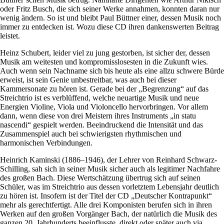
oder Fritz Busch, die sich seiner Werke annahmen, konnten daran nur
wenig ändern. So ist und bleibt Paul Büttner einer, dessen Musik noch
immer zu entdecken ist. Wozu diese CD ihren dankenswerten Beitrag
leistet.
Heinz Schubert, leider viel zu jung gestorben, ist sicher der, dessen
Musik am weitesten und kompromisslosesten in die Zukunft wies.
Auch wenn sein Nachname sich bis heute als eine allzu schwere Bürde
erweist, ist sein Genie unbestreitbar, was auch bei dieser
Kammersonate zu hören ist. Gerade bei der „Begrenzung“ auf das
Streichtrio ist es verblüffend, welche neuartige Musik und neue
Energien Violine, Viola und Violoncello hervorbringen. Vor allem
dann, wenn diese von drei Meistern ihres Instruments „in statu
nascendi“ gespielt werden. Beeindruckend die Intensität und das
Zusammenspiel auch bei schwierigsten rhythmischen und
harmonischen Verbindungen.
Heinrich Kaminski (1886–1946), der Lehrer von Reinhard Schwarz-
Schilling, sah sich in seiner Musik sicher auch als legitimer Nachfahre
des großen Bach. Diese Wertschätzung übertrug sich auf seinen
Schüler, was im Streichtrio aus dessen vorletztem Lebensjahr deutlich
zu hören ist. Insofern ist der Titel der CD „Deutscher Kontrapunkt“
mehr als gerechtfertigt. Alle drei Komponisten berufen sich in ihren
Werken auf den großen Vorgänger Bach, der natürlich die Musik des
ganzen 20. Jahrhunderts beeinflusste, direkt oder später auch via