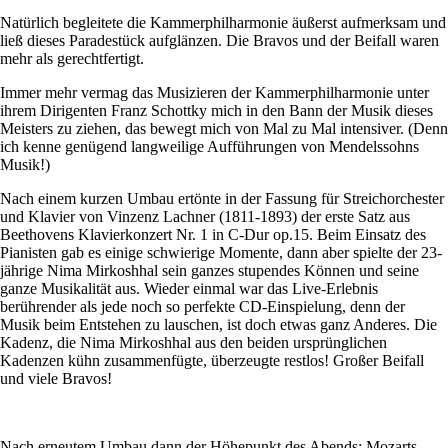
Natürlich begleitete die Kammerphilharmonie äußerst aufmerksam und
ließ dieses Paradestück aufglänzen. Die Bravos und der Beifall waren
mehr als gerechtfertigt.
Immer mehr vermag das Musizieren der Kammerphilharmonie unter
ihrem Dirigenten Franz Schottky mich in den Bann der Musik dieses
Meisters zu ziehen, das bewegt mich von Mal zu Mal intensiver. (Denn
ich kenne genügend langweilige Aufführungen von Mendelssohns
Musik!)
Nach einem kurzen Umbau ertönte in der Fassung für Streichorchester
und Klavier von Vinzenz Lachner (1811-1893) der erste Satz aus
Beethovens Klavierkonzert Nr. 1 in C-Dur op.15. Beim Einsatz des
Pianisten gab es einige schwierige Momente, dann aber spielte der 23-
jährige Nima Mirkoshhal sein ganzes stupendes Können und seine
ganze Musikalität aus. Wieder einmal war das Live-Erlebnis
berührender als jede noch so perfekte CD-Einspielung, denn der
Musik beim Entstehen zu lauschen, ist doch etwas ganz Anderes. Die
Kadenz, die Nima Mirkoshhal aus den beiden ursprünglichen
Kadenzen kühn zusammenfügte, überzeugte restlos! Großer Beifall
und viele Bravos!
Nach erneutem Umbau dann der Höhepunkt des Abends: Mozarts