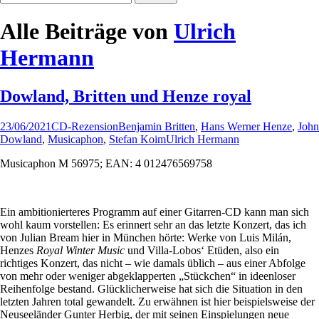
nach:
Alle Beiträge von
Ulrich
Hermann
Dowland, Britten und Henze royal
23/06/2021
CD-Rezension
Benjamin Britten
,
Hans Werner Henze
,
John
Dowland
,
Musicaphon
,
Stefan Koim
Ulrich Hermann
Musicaphon M 56975; EAN: 4 012476569758
Ein ambitionierteres Programm auf einer Gitarren-CD kann man sich
wohl kaum vorstellen: Es erinnert sehr an das letzte Konzert, das ich
von Julian Bream hier in München hörte: Werke von Luis Milán,
Henzes
Royal Winter Music
und Villa-Lobos‘ Etüden, also ein
richtiges Konzert, das nicht – wie damals üblich – aus einer Abfolge
von mehr oder weniger abgeklapperten „Stückchen“ in ideenloser
Reihenfolge bestand. Glücklicherweise hat sich die Situation in den
letzten Jahren total gewandelt. Zu erwähnen ist hier beispielsweise der
Neuseeländer Gunter Herbig, der mit seinen Einspielungen neue