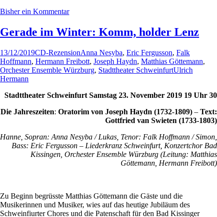
Bisher ein Kommentar
Gerade im Winter: Komm, holder Lenz
13/12/2019
CD-Rezension
Anna Nesyba
,
Eric Fergusson
,
Falk
Hoffmann
,
Hermann Freibott
,
Joseph Haydn
,
Matthias Göttemann
,
Orchester Ensemble Würzburg
,
Stadttheater Schweinfurt
Ulrich
Hermann
Stadttheater Schweinfurt Samstag 23. November 2019 19 Uhr 30
Die Jahreszeiten
:
Oratorim von Joseph Haydn (1732-1809)
–
Text:
Gottfried van Swieten (1733-1803)
Hanne, Sopran: Anna Nesyba / Lukas, Tenor: Falk Hoffmann / Simon,
Bass: Eric Fergusson – Liederkranz Schweinfurt, Konzertchor Bad
Kissingen, Orchester Ensemble Würzburg (Leitung: Matthias
Göttemann, Hermann Freibott)
Zu Beginn begrüsste Matthias Göttemann die Gäste und die
Musikerinnen und Musiker, wies auf das heutige Jubiläum des
Schweinfiurter Chores und die Patenschaft für den Bad Kissinger