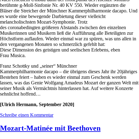
berühmte g-Moll-Sinfonie Nr. 40 KV 550. Wieder ergänzten die
Bläser die Streicher der Münchner Kammerphilharmonie dacapo. Und
es wurde eine bewegende Darbietung dieser vielleicht
melancholischsten Mozart-Symphonie. Trotz
des coronabedingten größeren Abstands zwischen den einzelnen
Musikerinnen und Musikern ließ die Aufführung alle Beteiligten zur
Höchstform auflaufen. Wieder einmal war zu spüren, was uns allen in
den vergangenen Monaten so schmerzlich gefehlt hat:
Diese Dimension des geistigen und seelischen Erlebens, eben
Frau Musica.
Franz Schottky und „seiner“ Münchner
Kammerphilharmonie dacapo – die übrigens dieses Jahr ihr 20jähriges
Bestehen feiert – haben es wieder einmal zum Geschenk werden
lassen, was das Genie Wolfgang Amadeus Mozart der ganzen Welt mit
seiner Musik als Vermächtnis hinterlassen hat. Auf weitere Konzerte
sehnlichst hoffend…
[Ulrich Hermann, September 2020]
Schreibe einen Kommentar
Mozart-Matinée mit Beethoven