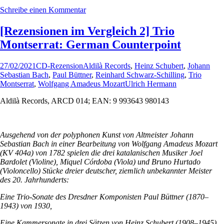
Schreibe einen Kommentar
[Rezensionen im Vergleich 2] Trio
Montserrat: German Counterpoint
27/02/2021
CD-Rezension
Aldilà Records
,
Heinz Schubert
,
Johann
Sebastian Bach
,
Paul Büttner
,
Reinhard Schwarz-Schilling
,
Trio
Montserrat
,
Wolfgang Amadeus Mozart
Ulrich Hermann
Aldilà Records, ARCD 014; EAN: 9 993643 980143
Ausgehend von der polyphonen Kunst von Altmeister Johann
Sebastian Bach in einer Bearbeitung von Wolfgang Amadeus Mozart
(KV 404a) von 1782 spielen die drei katalanischen Musiker Joel
Bardolet (Violine), Miquel Córdoba (Viola) und Bruno Hurtado
(Violoncello) Stücke dreier deutscher, ziemlich unbekannter Meister
des 20. Jahrhunderts:
Eine Trio-Sonate des Dresdner Komponisten Paul Büttner (1870–
1943) von 1930,
Eine Kammersonate in drei Sätzen von Heinz Schubert (1908–1945),