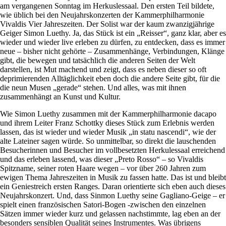
am vergangenen Sonntag im Herkuslessaal. Den ersten Teil bildete,
wie üblich bei den Neujahrskonzerten der Kammerphilharmonie
Vivaldis Vier Jahreszeiten. Der Solist war der kaum zwanzigjährige
Geiger Simon Luethy. Ja, das Stück ist ein „Reisser“, ganz klar, aber es
wieder und wieder live erleben zu dürfen, zu entdecken, dass es immer
neue – bisher nicht gehörte – Zusammenhänge, Verbindungen, Klänge
gibt, die bewegen und tatsächlich die anderen Seiten der Welt
darstellen, ist Mut machend und zeigt, dass es neben dieser so oft
deprimierenden Alltäglichkeit eben doch die andere Seite gibt, für die
die neun Musen „gerade“ stehen. Und alles, was mit ihnen
zusammenhängt an Kunst und Kultur.
Wie Simon Luethy zusammen mit der Kammerphilharmonie dacapo
und ihrem Leiter Franz Schottky dieses Stück zum Erlebnis werden
lassen, das ist wieder und wieder Musik „in statu nascendi“, wie der
alte Lateiner sagen würde. So unmittelbar, so direkt die lauschenden
Besucherinnen und Besucher im vollbesetzten Herkulessaal erreichend
und das erleben lassend, was dieser „Preto Rosso“ – so Vivaldis
Spitzname, seiner roten Haare wegen – vor über 260 Jahren zum
ewigen Thema Jahreszeiten in Musik zu fassen hatte. Das ist und bleibt
ein Geniestreich ersten Ranges. Daran orientierte sich eben auch dieses
Neujahrskonzert. Und, dass Sinmon Luethy seine Gagliano-Geige – er
spielt einen französischen Satori-Bogen -zwischen den einzelnen
Sätzen immer wieder kurz und gelassen nachstimmte, lag eben an der
besonders sensiblen Qualität seines Instrumentes. Was übrigens