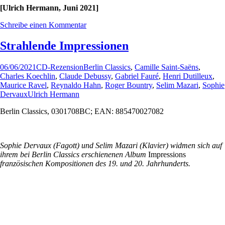
[Ulrich Hermann, Juni 2021]
Schreibe einen Kommentar
Strahlende Impressionen
06/06/2021
CD-Rezension
Berlin Classics
,
Camille Saint-Saëns
,
Charles Koechlin
,
Claude Debussy
,
Gabriel Fauré
,
Henri Dutilleux
,
Maurice Ravel
,
Reynaldo Hahn
,
Roger Bountry
,
Selim Mazari
,
Sophie
Dervaux
Ulrich Hermann
Berlin Classics, 0301708BC; EAN: 885470027082
Sophie Dervaux (Fagott) und Selim Mazari (Klavier) widmen sich auf
ihrem bei Berlin Classics erschienenen Album
Impressions
französischen Kompositionen des 19. und 20. Jahrhunderts.