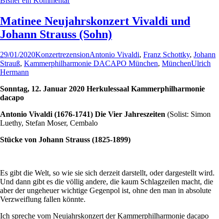
Bisher ein Kommentar
Matinee Neujahrskonzert Vivaldi und
Johann Strauss (Sohn)
29/01/2020
Konzertrezension
Antonio Vivaldi
,
Franz Schottky
,
Johann
Strauß
,
Kammerphilharmonie DACAPO München
,
München
Ulrich
Hermann
Sonntag, 12. Januar 2020 Herkulessaal Kammerphilharmonie
dacapo
Antonio Vivaldi (1676-1741) Die Vier Jahreszeiten
(Solist: Simon
Luethy, Stefan Moser, Cembalo
Stücke von Johann Strauss (1825-1899)
Es gibt die Welt, so wie sie sich derzeit darstellt, oder dargestellt wird.
Und dann gibt es die völlig andere, die kaum Schlagzeilen macht, die
aber der ungeheuer wichtige Gegenpol ist, ohne den man in absolute
Verzweiflung fallen könnte.
Ich spreche vom Neujahrskonzert der Kammerphilharmonie dacapo