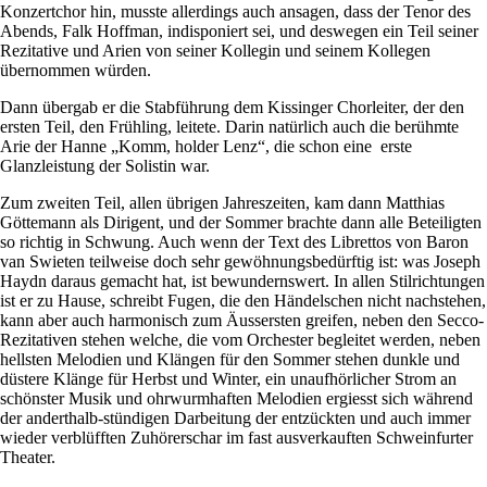
Konzertchor hin, musste allerdings auch ansagen, dass der Tenor des
Abends, Falk Hoffman, indisponiert sei, und deswegen ein Teil seiner
Rezitative und Arien von seiner Kollegin und seinem Kollegen
übernommen würden.
Dann übergab er die Stabführung dem Kissinger Chorleiter, der den
ersten Teil, den Frühling, leitete. Darin natürlich auch die berühmte
Arie der Hanne „Komm, holder Lenz“, die schon eine erste
Glanzleistung der Solistin war.
Zum zweiten Teil, allen übrigen Jahreszeiten, kam dann Matthias
Göttemann als Dirigent, und der Sommer brachte dann alle Beteiligten
so richtig in Schwung. Auch wenn der Text des Librettos von Baron
van Swieten teilweise doch sehr gewöhnungsbedürftig ist: was Joseph
Haydn daraus gemacht hat, ist bewundernswert. In allen Stilrichtungen
ist er zu Hause, schreibt Fugen, die den Händelschen nicht nachstehen,
kann aber auch harmonisch zum Äussersten greifen, neben den Secco-
Rezitativen stehen welche, die vom Orchester begleitet werden, neben
hellsten Melodien und Klängen für den Sommer stehen dunkle und
düstere Klänge für Herbst und Winter, ein unaufhörlicher Strom an
schönster Musik und ohrwurmhaften Melodien ergiesst sich während
der anderthalb-stündigen Darbeitung der entzückten und auch immer
wieder verblüfften Zuhörerschar im fast ausverkauften Schweinfurter
Theater.