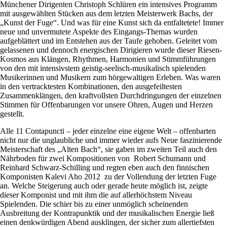
Münchener Dirigenten Christoph Schlüren ein intensives Programm
mit ausgewählten Stücken aus dem letzten Meisterwerk Bachs, der
„Kunst der Fuge“. Und was für eine Kunst sich da entfaltetete! Immer
neue und unvermutete Aspekte des Eingangs-Themas wurden
aufgeblättert und im Entstehen aus der Taufe gehoben. Geleitet vom
gelassenen und dennoch energischen Dirigieren wurde dieser Riesen-
Kosmos aus Klängen, Rhythmen, Harmonien und Stimmführungen
von den mit intensivstem geistig-seelisch-musikalisch spielenden
Musikerinnen und Musikern zum hörgewaltigen Erleben. Was waren
in den vertracktesten Kombinationen, den ausgefeiltesten
Zusammenklängen, den kraftvollsten Durchdringungen der einzelnen
Stimmen für Offenbarungen vor unsere Ohren, Augen und Herzen
gestellt.
Alle 11 Contapuncti – jeder einzelne eine eigene Welt – offenbarten
nicht nur die unglaubliche und immer wieder aufs Neue faszinierende
Meisterschaft des „Alten Bach“, sie gaben im zweiten Teil auch den
Nährboden für zwei Kompositionen von Robert Schumann und
Reinhard Schwarz-Schilling und regten eben auch den finnischen
Komponisten Kalevi Aho 2012 zu der Vollendung der letzten Fuge
an. Welche Steigerung auch oder gerade heute möglich ist, zeigte
dieser Komponist und mit ihm die auf allerhöchstem Niveau
Spielenden. Die schier bis zu einer unmöglich scheinenden
Ausbreitung der Kontrapunktik und der musikalischen Energie ließ
einen denkwürdigen Abend ausklingen, der sicher zum allertiefsten