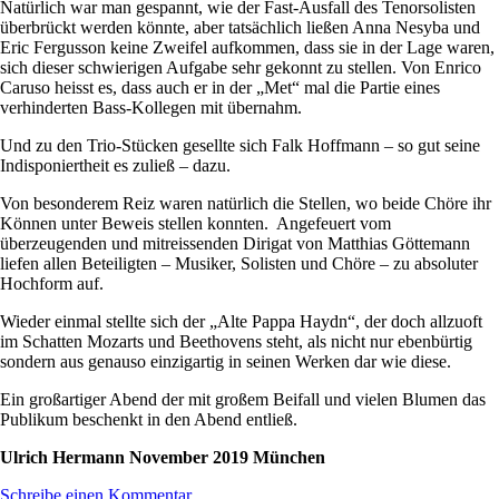
Natürlich war man gespannt, wie der Fast-Ausfall des Tenorsolisten
überbrückt werden könnte, aber tatsächlich ließen Anna Nesyba und
Eric Fergusson keine Zweifel aufkommen, dass sie in der Lage waren,
sich dieser schwierigen Aufgabe sehr gekonnt zu stellen. Von Enrico
Caruso heisst es, dass auch er in der „Met“ mal die Partie eines
verhinderten Bass-Kollegen mit übernahm.
Und zu den Trio-Stücken gesellte sich Falk Hoffmann – so gut seine
Indisponiertheit es zuließ – dazu.
Von besonderem Reiz waren natürlich die Stellen, wo beide Chöre ihr
Können unter Beweis stellen konnten. Angefeuert vom
überzeugenden und mitreissenden Dirigat von Matthias Göttemann
liefen allen Beteiligten – Musiker, Solisten und Chöre – zu absoluter
Hochform auf.
Wieder einmal stellte sich der „Alte Pappa Haydn“, der doch allzuoft
im Schatten Mozarts und Beethovens steht, als nicht nur ebenbürtig
sondern aus genauso einzigartig in seinen Werken dar wie diese.
Ein großartiger Abend der mit großem Beifall und vielen Blumen das
Publikum beschenkt in den Abend entließ.
Ulrich Hermann November 2019 München
Schreibe einen Kommentar