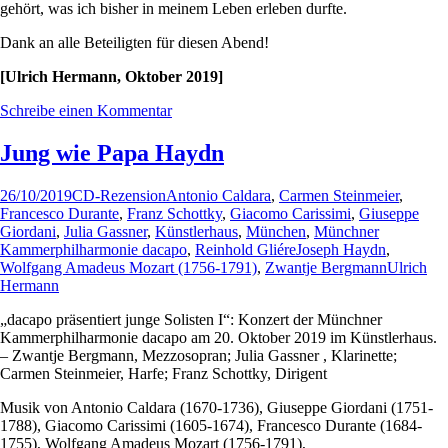
gehört, was ich bisher in meinem Leben erleben durfte.
Dank an alle Beteiligten für diesen Abend!
[Ulrich Hermann, Oktober 2019]
Schreibe einen Kommentar
Jung wie Papa Haydn
26/10/2019
CD-Rezension
Antonio Caldara
,
Carmen Steinmeier
,
Francesco Durante
,
Franz Schottky
,
Giacomo Carissimi
,
Giuseppe
Giordani
,
Julia Gassner
,
Künstlerhaus
,
München
,
Münchner
Kammerphilharmonie dacapo
,
Reinhold GliéreJoseph Haydn
,
Wolfgang Amadeus Mozart (1756-1791)
,
Zwantje Bergmann
Ulrich
Hermann
„dacapo präsentiert junge Solisten I“: Konzert der Münchner
Kammerphilharmonie dacapo am 20. Oktober 2019 im Künstlerhaus.
– Zwantje Bergmann, Mezzosopran; Julia Gassner , Klarinette;
Carmen Steinmeier, Harfe; Franz Schottky, Dirigent
Musik von Antonio Caldara (1670-1736), Giuseppe Giordani (1751-
1788), Giacomo Carissimi (1605-1674), Francesco Durante (1684-
1755), Wolfgang Amadeus Mozart (1756-1791),