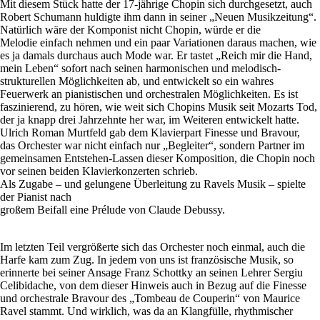
Mit diesem Stück hatte der 17-jährige Chopin sich durchgesetzt, auch
Robert Schumann huldigte ihm dann in seiner „Neuen Musikzeitung“.
Natürlich wäre der Komponist nicht Chopin, würde er die
Melodie einfach nehmen und ein paar Variationen daraus machen, wie
es ja damals durchaus auch Mode war. Er tastet „Reich mir die Hand,
mein Leben“ sofort nach seinen harmonischen und melodisch-
strukturellen Möglichkeiten ab, und entwickelt so ein wahres
Feuerwerk an pianistischen und orchestralen Möglichkeiten. Es ist
faszinierend, zu hören, wie weit sich Chopins Musik seit Mozarts Tod,
der ja knapp drei Jahrzehnte her war, im Weiteren entwickelt hatte.
Ulrich Roman Murtfeld gab dem Klavierpart Finesse und Bravour,
das Orchester war nicht einfach nur „Begleiter“, sondern Partner im
gemeinsamen Entstehen-Lassen dieser Komposition, die Chopin noch
vor seinen beiden Klavierkonzerten schrieb.
Als Zugabe – und gelungene Überleitung zu Ravels Musik – spielte
der Pianist nach
großem Beifall eine Prélude von Claude Debussy.
Im letzten Teil vergrößerte sich das Orchester noch einmal, auch die
Harfe kam zum Zug. In jedem von uns ist französische Musik, so
erinnerte bei seiner Ansage Franz Schottky an seinen Lehrer Sergiu
Celibidache, von dem dieser Hinweis auch in Bezug auf die Finesse
und orchestrale Bravour des „Tombeau de Couperin“ von Maurice
Ravel stammt. Und wirklich, was da an Klangfülle, rhythmischer