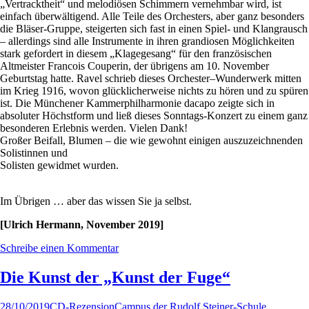
„Vertracktheit“ und melodiösen Schimmern vernehmbar wird, ist
einfach überwältigend. Alle Teile des Orchesters, aber ganz besonders
die Bläser-Gruppe, steigerten sich fast in einen Spiel- und Klangrausch
– allerdings sind alle Instrumente in ihren grandiosen Möglichkeiten
stark gefordert in diesem „Klagegesang“ für den französischen
Altmeister Francois Couperin, der übrigens am 10. November
Geburtstag hatte. Ravel schrieb dieses Orchester–Wunderwerk mitten
im Krieg 1916, wovon glücklicherweise nichts zu hören und zu spüren
ist. Die Münchener Kammerphilharmonie dacapo zeigte sich in
absoluter Höchstform und ließ dieses Sonntags-Konzert zu einem ganz
besonderen Erlebnis werden. Vielen Dank!
Großer Beifall, Blumen – die wie gewohnt einigen auszuzeichnenden
Solistinnen und
Solisten gewidmet wurden.
Im Übrigen … aber das wissen Sie ja selbst.
[Ulrich Hermann, November 2019]
Schreibe einen Kommentar
Die Kunst der „Kunst der Fuge“
28/10/2019
CD-Rezension
Campus der Rudolf Steiner-Schule
,