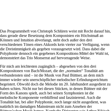
Das Programmheft von Christoph Schlüren weist mit Recht darauf hin,
dass gerade diese Besetzung dem Komponisten ein Höchstmaß an
Können und Intuition abverlangt, steht doch außer den drei
verschiedenen Tönen eines Akkords kein vierter zur Verfügung, wenn
die Dreistimmigkeit als gegeben vorausgesetzt wird. Dass dabei die
Polyphonie dennoch ein gegebenes Kompositions-Mittel der Wahl ist,
demonstriert das Trio Monserrat auf hervorragende Weise.
Für mich am leichtesten zugänglich – abgesehen von den drei
Kompositonen von Bach/Mozart, die der „normalen“ Tonalität am
verbundensten sind – ist die Musik von Paul Büttner, an dem mich
immer wieder sein unerschöpflicher melodischer Erfindungsreichtum
begeistert. Obwohl doch die Melodie im 20. Jahrhundert ausgedient zu
haben schien. Nicht nur bei diesen Stücken, in denen Büttner mit der
Form des Kanons spielt, auch bei seinen Symphonien ist die
melodische Komponente verblüffend und faszinierend. Auch die
Tonalität hat, bei aller Polyphonie, noch lange nicht ausgedient, was
natürlich im damaligen Mainstream nicht zum Ansehen der
Büttner’schen Musik betrug. Namhafte Dirigenten wie Arthur Nikisch