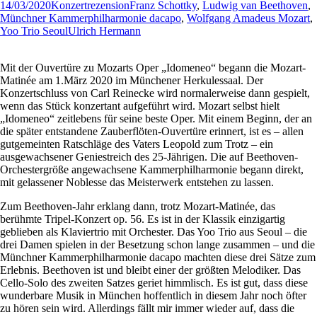
14/03/2020
Konzertrezension
Franz Schottky
,
Ludwig van Beethoven
,
Münchner Kammerphilharmonie dacapo
,
Wolfgang Amadeus Mozart
,
Yoo Trio Seoul
Ulrich Hermann
Mit der Ouvertüre zu Mozarts Oper „Idomeneo“ begann die Mozart-
Matinée am 1.März 2020 im Münchener Herkulessaal. Der
Konzertschluss von Carl Reinecke wird normalerweise dann gespielt,
wenn das Stück konzertant aufgeführt wird. Mozart selbst hielt
„Idomeneo“ zeitlebens für seine beste Oper. Mit einem Beginn, der an
die später entstandene Zauberflöten-Ouvertüre erinnert, ist es – allen
gutgemeinten Ratschläge des Vaters Leopold zum Trotz – ein
ausgewachsener Geniestreich des 25-Jährigen. Die auf Beethoven-
Orchestergröße angewachsene Kammerphilharmonie begann direkt,
mit gelassener Noblesse das Meisterwerk entstehen zu lassen.
Zum Beethoven-Jahr erklang dann, trotz Mozart-Matinée, das
berühmte Tripel-Konzert op. 56. Es ist in der Klassik einzigartig
geblieben als Klaviertrio mit Orchester. Das Yoo Trio aus Seoul – die
drei Damen spielen in der Besetzung schon lange zusammen – und die
Münchner Kammerphilharmonie dacapo machten diese drei Sätze zum
Erlebnis. Beethoven ist und bleibt einer der größten Melodiker. Das
Cello-Solo des zweiten Satzes geriet himmlisch. Es ist gut, dass diese
wunderbare Musik in München hoffentlich in diesem Jahr noch öfter
zu hören sein wird. Allerdings fällt mir immer wieder auf, dass die