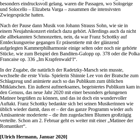
besonders eindrucksvoll gelang, waren die Passagen, wo Sologeige
und Solocello – Elizabeta Varga – zusammen die intensivsten
Zwiegespräche hatten.
Nach der Pause dann Musik von Johann Strauss Sohn, wie sie in
einem Neujahrskonzert einfach dazu gehört. Allerdings auch da nicht
die allbekannten Schmonzetten, nein, da war Franz Schottky auf
Entdeckungsreise gegangen Er präsentierte mit der glänzend
aufgelegten Kammerphilharmonie einige selten oder noch nie gehörte
Stücke, wie zum Beispiel den Banditen-Galopp op. 378 oder die Polka
Francaise op. 336 „Im Krapfenwald‘l“.
In der Zugabe, die natürlich der Radetzky-Marsch sein musste,
wechselte die erste Viola- Spielerin Shinnie Lee von der Bratsche zum
Schlagzeug und animierte auch so das Publikum zum üblichen
Mitklatschen. Ein äußerst aufmerksames, begeistertes Publikum kam in
den Genuss, das neue Jahr 2020 mit einer besonders gelungenen
Matinee begrüßen zu können, und das ist doch ein wundervoller
Auftakt. Franz Schottky bedankte sich bei seinen Musikerinnen wie
üblich wieder damit, dass er – der das ganze Programm wieder aufs
Amüsanteste moderierte – die ihm zugedachten Blumen großzügig
verteilte. Schon am 2. Februar geht es weiter mit einer „Matinee der
Romantiker“.
[Ulrich Hermann, Januar 2020]