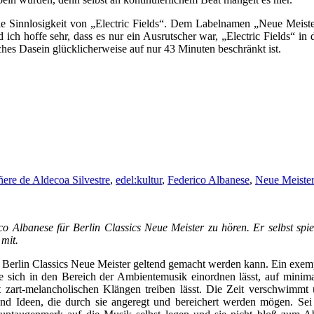
die Sinnlosigkeit von „Electric Fields“. Dem Labelnamen „Neue Meist
 ich hoffe sehr, dass es nur ein Ausrutscher war, „Electric Fields“ 
ches Dasein glücklicherweise auf nur 43 Minuten beschränkt ist.
ñere de Aldecoa Silvestre
,
edel:kultur
,
Federico Albanese
,
Neue Meiste
lbanese für Berlin Classics Neue Meister zu hören. Er selbst spielt 
 mit.
l Berlin Classics Neue Meister geltend gemacht werden kann. Ein exem
ie sich in den Bereich der Ambientemusik einordnen lässt, auf minima
st zart-melancholischen Klängen treiben lässt. Die Zeit verschwimmt 
nd Ideen, die durch sie angeregt und bereichert werden mögen. Sei 