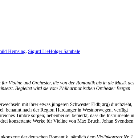
hild Hemsing
,
Sigurd Lie
Holger Sambale
ür Violine und Orchester, die von der Romantik bis in die Musik des
insetzt. Begleitet wird sie vom Philharmonischen Orchester Bergen
wechseln mit ihrer etwas jüngeren Schwester Eldbjørg) durchzieht,
iedel, benannt nach der Region Hardanger in Westnorwegen, verfügt
reiches Timbre sorgen; nebenbei sei bemerkt, dass die Instrumente in
D drei konzertante Werke für Violine von Max Bruch, Johan Svendsen
olinkonzerte der deutschen Romantik, nämlich dem
Violinkonzert Nr. 1