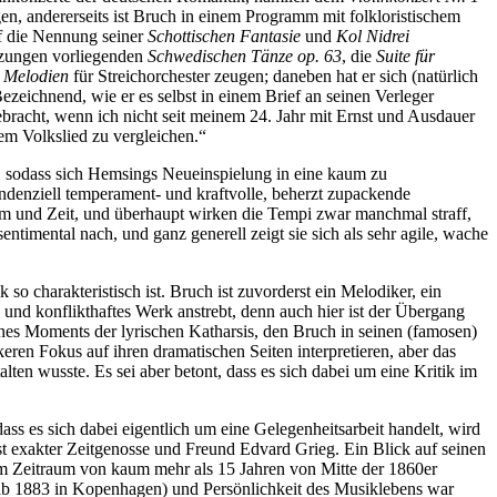
n, andererseits ist Bruch in einem Programm mit folkloristischem
auf die Nennung seiner
Schottischen Fantasie
und
Kol Nidrei
etzungen vorliegenden
Schwedischen Tänze op. 63
, die
Suite für
 Melodien
für Streichorchester zeugen; daneben hat er sich (natürlich
 Bezeichnend, wie er es selbst in einem Brief an seinen Verleger
ebracht, wenn ich nicht seit meinem 24. Jahr mit Ernst und Ausdauer
dem Volkslied zu vergleichen.“
n), sodass sich Hemsings Neueinspielung in eine kaum zu
ndenziell temperament- und kraftvolle, beherzt zupackende
um und Zeit, und überhaupt wirken die Tempi zwar manchmal straff,
ntimental nach, und ganz generell zeigt sie sich als sehr agile, wache
o charakteristisch ist. Bruch ist zuvorderst ein Melodiker, ein
s und konflikthaftes Werk anstrebt, denn auch hier ist der Übergang
nes Moments der lyrischen Katharsis, den Bruch in seinen (famosen)
eren Fokus auf ihren dramatischen Seiten interpretieren, aber das
en wusste. Es sei aber betont, dass es sich dabei um eine Kritik im
s es sich dabei eigentlich um eine Gelegenheitsarbeit handelt, wird
ast exakter Zeitgenosse und Freund Edvard Grieg. Ein Blick auf seinen
inem Zeitraum von kaum mehr als 15 Jahren von Mitte der 1860er
t (ab 1883 in Kopenhagen) und Persönlichkeit des Musiklebens war