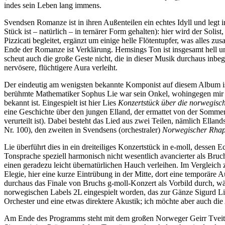
indes sein Leben lang immens.
Svendsen Romanze ist in ihren Außenteilen ein echtes Idyll und legt
Stück ist – natürlich – in ternärer Form gehalten): hier wird der Soli
Pizzicati begleitet, ergänzt um einige helle Flötentupfer, was alles 
Ende der Romanze ist Verklärung. Hemsings Ton ist insgesamt hell und
scheut auch die große Geste nicht, die in dieser Musik durchaus inbeg
nervösere, flüchtigere Aura verleiht.
Der eindeutig am wenigsten bekannte Komponist auf diesem Album is
berühmte Mathematiker Sophus Lie war sein Onkel, wohingegen mir 
bekannt ist. Eingespielt ist hier Lies
Konzertstück über die norwegisc
eine Geschichte über den jungen Elland, der ermattet von der Sommer
verurteilt ist). Dabei besteht das Lied aus zwei Teilen, nämlich Ella
Nr. 100), den zweiten in Svendsens (orchestraler)
Norwegischer Rhap
Lie überführt dies in ein dreiteiliges Konzertstück in e-moll, dessen 
Tonsprache speziell harmonisch nicht wesentlich avancierter als Br
einen geradezu leicht übernatürlichen Hauch verleihen. Im Vergleich 
Elegie, hier eine kurze Eintrübung in der Mitte, dort eine temporäre
durchaus das Finale von Bruchs g-moll-Konzert als Vorbild durch, wä
norwegischen Labels 2L eingespielt worden, das zur Gänze Sigurd Lie
Orchester und eine etwas direktere Akustik; ich möchte aber auch die
Am Ende des Programms steht mit dem großen Norweger Geirr Tveitt