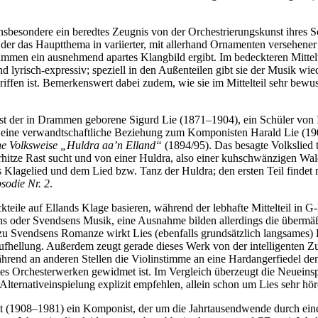
 insbesondere ein beredtes Zeugnis von der Orchestrierungskunst ihres
st, der das Hauptthema in variierter, mit allerhand Ornamenten versehen
zusammen ein ausnehmend apartes Klangbild ergibt. Im bedeckteren Mittel
 lyrisch-expressiv; speziell in den Außenteilen gibt sie der Musik wie
riffen ist. Bemerkenswert dabei zudem, wie sie im Mittelteil sehr bewu
t der in Drammen geborene Sigurd Lie (1871–1904), ein Schüler von I
eine verwandtschaftliche Beziehung zum Komponisten Harald Lie (1902
he Volksweise „Huldra aa’n Elland“
(1894/95). Das besagte Volkslied t
hitze Rast sucht und von einer Huldra, also einer kuhschwänzigen Wal
nds Klagelied und dem Lied bzw. Tanz der Huldra; den ersten Teil finde
sodie Nr. 2
.
Eckteile auf Ellands Klage basieren, während der lebhafte Mittelteil in 
uchs oder Svendsens Musik, eine Ausnahme bilden allerdings die über
zu Svendsens Romanze wirkt Lies (ebenfalls grundsätzlich langsames) Ko
 Aufhellung. Außerdem zeugt gerade dieses Werk von der intelligenten Z
hrend an anderen Stellen die Violinstimme an eine Hardangerfiedel den
s Orchesterwerken gewidmet ist. Im Vergleich überzeugt die Neueinspie
 Alternativeinspielung explizit empfehlen, allein schon um Lies sehr h
 (1908–1981) ein Komponist, der um die Jahrtausendwende durch eine