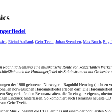
ics
ngerfiedel
sics
,
Eivind Aadland
,
Geirr Tveitt
,
Johan Svendsen
,
Max Bruch
,
Ragn
in Ragnhild Hemsing eine musikalische Route von konzertanten Werken f
ließlich auch die Hardangerfiedel als Soloinstrument mit Orchester e
chungen der 1988 geborenen Norwegerin Ragnhild Hemsing (nicht zu ver
aditionellen norwegischen Hardangerfiedel erleben darf. Die Hardangerf
em Steg verlaufenden Resonanzsaiten, die für ein ganz eigenes, oberton
ächtigen Eindruck hinterlassen. So kombiniert auch Hemsings neueste C
von Geirr Tveitt.
scher Musik, beginnt die CD allerdings mit einem der populärsten Vi