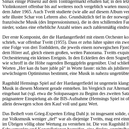
Simax einige Präsenz auf dem Tonträgermarkt erhalten hat; in den let
Violinkonzert offenbar bis auf weiteres noch vergeblich warten muss)
dem Jahre 1965. Auch Tveitt studierte (wie alle auf diesem Album ve
sehr illustre Schar von Lehrern also. Grundsätzlich tief in der norwe
französische Musik (des Impressionismus), die in den schillernden Fa
nieder, sodass eine erhebliche Anzahl seines auch zahlenmäßig eind
Der erste Komponist, der die Hardangerfiedel mit einem Orchester ko
schrieb, war offenbar Tveitt (1955). Dass er zehn Jahre später ein zw
eine Folge von drei Tonbildern, die jeweils einem norwegischen Fjor
dem Hörer auf, gleich einem großen, weiten Panorama. Tveitts exquisit
Orchestrierung ein kleines Ereignis. In den Eckteilen des dem Sogne
wie schroff in die Höhe ragenden Berggipfeln gegenüber. Und schließ
Worten „Her kan du bare juble på“ in Worte fasste: nichts als jubilie
urwüchsigem Optimismus bestimmt, eine Musik in nahezu ungetrübtem 
Ragnhild Hemsings Spiel auf der Hardangerfiedel ist ungemein klangvol
Musik in diesem Moment gerade entstehen. Im Vergleich zur Alternati
eingebaut hat (vgl. etwa die Solopassagen zu Beginn des zweiten Satze
prägnantere Einspielung als die BIS-Aufnahme (Hemsings Spiel ist oh
allein deswegen schon den Kauf voll und ganz Wert.
Das Beiheft vom Grieg-Experten Erling Dahl jr. ist insgesamt solide,
zur Volksmusik weniger „tief“ war als diejenige Tveitts, mag erst ein
im Übrigen völlig ohne Wertung zu verstehen ist. Die von Ragnhild H