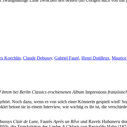
ar zwangsläufige Linie zwischen den beiden (im Übrigen auch von mir 
es Koechlin
,
Claude Debussy
,
Gabriel Fauré
,
Henri Dutilleux
,
Maurice
 ihrem bei Berlin Classics erschienenen Album
Impressions
französisc
hört. Noch dazu, wenn es von solch einer Könnerin gespielt wird! Sop
klet betont sie in einem Interview, wie wichtig es ihr ist, die verschie
ebussys
Clair de Lune
, Faurés
Après un Rêve
und Ravels
Habanera
dra
950), die Transkription des Liedes
A Chloris
von Reynaldo Hahn (1874