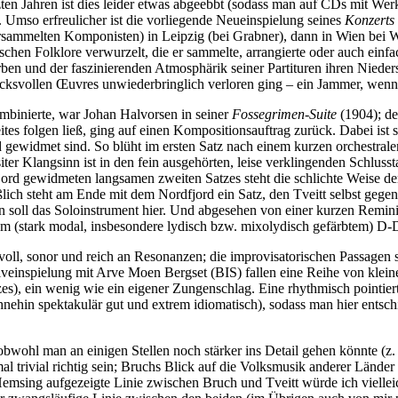
zten Jahren ist dies leider etwas abgeebbt (sodass man auf CDs mit Wer
. Umso erfreulicher ist die vorliegende Neueinspielung seines
Konzerts 
rsammelten Komponisten) in Leipzig (bei Grabner), dann in Wien bei W
gischen Folklore verwurzelt, die er sammelte, arrangierte oder auch einf
rben und der faszinierenden Atmosphärik seiner Partituren ihren Niede
rucksvollen Œuvres unwiederbringlich verloren ging – ein Jammer, wen
mbinierte, war Johan Halvorsen in seiner
Fossegrimen-Suite
(1904); de
eites folgen ließ, ging auf einen Kompositionsauftrag zurück. Dabei ist
d gewidmet sind. So blüht im ersten Satz nach einem kurzen orchestral
er Klangsinn ist in den fein ausgehörten, leise verklingenden Schlussta
fjord gewidmeten langsamen zweiten Satzes steht die schlichte Weise d
lich steht am Ende mit dem Nordfjord ein Satz, den Tveitt selbst gege
ren soll das Soloinstrument hier. Und abgesehen von einer kurzen Remini
(stark modal, insbesondere lydisch bzw. mixolydisch gefärbtem) D-Dur
l, sonor und reich an Resonanzen; die improvisatorischen Passagen spie
veinspielung mit Arve Moen Bergset (BIS) fallen eine Reihe von klein
s), ein wenig wie ein eigener Zungenschlag. Eine rhythmisch pointierte,
nehin spektakulär gut und extrem idiomatisch), sodass man hier entsc
 obwohl man an einigen Stellen noch stärker ins Detail gehen könnte (
mal trivial richtig sein; Bruchs Blick auf die Volksmusik anderer Länd
emsing aufgezeigte Linie zwischen Bruch und Tveitt würde ich vielleic