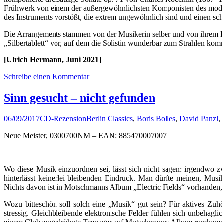
Frühwerk von einem der außergewöhnlichsten Komponisten des mode
des Instruments vorstößt, die extrem ungewöhnlich sind und einen s
Die Arrangements stammen von der Musikerin selber und von ihrem Lehr
„Silbertablett“ vor, auf dem die Solistin wunderbar zum Strahlen kom
[Ulrich Hermann, Juni 2021]
Schreibe einen Kommentar
Sinn gesucht – nicht gefunden
06/09/2017
CD-Rezension
Berlin Classics
,
Boris Bolles
,
David Panzl
,
Neue Meister, 0300700NM – EAN: 885470007007
Wo diese Musik einzuordnen sei, lässt sich nicht sagen: irgendwo z
hinterlässt keinerlei bleibenden Eindruck. Man dürfte meinen, Mus
Nichts davon ist in Motschmanns Album „Electric Fields“ vorhanden, 
Wozu bitteschön soll solch eine „Musik“ gut sein? Für aktives Zuhö
stressig. Gleichbleibende elektronische Felder fühlen sich unbehagl
einem Club zugedröhnte Teenager auf Motschmanns Album rumhampeln