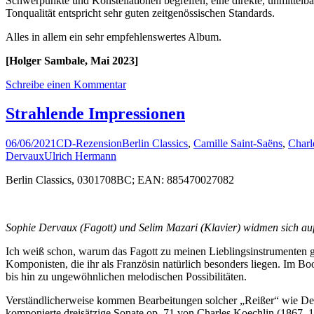
Schwerpunkte und Konstellationen begreifen, eine direkte, unmittelb
Tonqualität entspricht sehr guten zeitgenössischen Standards.
Alles in allem ein sehr empfehlenswertes Album.
[Holger Sambale, Mai 2023]
Schreibe einen Kommentar
Strahlende Impressionen
06/06/2021
CD-Rezension
Berlin Classics
,
Camille Saint-Saëns
,
Charl
Dervaux
Ulrich Hermann
Berlin Classics, 0301708BC; EAN: 885470027082
Sophie Dervaux (Fagott) und Selim Mazari (Klavier) widmen sich auf
Ich weiß schon, warum das Fagott zu meinen Lieblingsinstrumenten ge
Komponisten, die ihr als Französin natürlich besonders liegen. Im Boo
bis hin zu ungewöhnlichen melodischen Possibilitäten.
Verständlicherweise kommen Bearbeitungen solcher „Reißer“ wie D
komponierte dreisätzige Sonate op. 71 von Charles Koechlin (1867–1