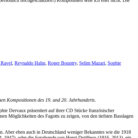
persönlich hochgeschätzten!) Komponisten sehe ich eher nicht. Die
 Ravel
,
Reynaldo Hahn
,
Roger Bountry
,
Selim Mazari
,
Sophie
hen Kompositionen des 19. und 20. Jahrhunderts.
hie Dervaux präsentiert auf ihrer CD Stücke französischer
denen Möglichkeiten des Fagotts zu zeigen, von den tiefsten Basslagen
n. Aber eben auch in Deutschland weniger Bekanntes wie die 1918
–1947), oder die
Sarabande
von Henri Dutilleux (1916–2013), ein