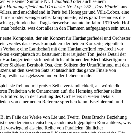
ken wie seiner Sinfonie Nr. 1
Julabend
oder auch seinem
für Hardangerfiedel und Orchester Nr. 2 op. 252 „Drei Fjorde“
aus
ellesz und anschließend in Paris bei Honegger und Villa-Lobos, eine
ach mehr oder weniger selbst komponierte, ist es ganz besonders die
rschlag gefunden hat. Tragischerweise brannte im Jahre 1970 sein Hof
n man bedenkt, was dort alles in den Flammen aufgegangen sein muss.
r erste Komponist, der ein Konzert für Hardangerfiedel und Orchester
 sein zweites das etwas kompaktere der beiden Konzerte, eigentlich
en Vorhang eine Landschaft mit dem Hardangerfjord regelrecht vor
kten exemplarisch zu bestaunen: hier ist jeder Ton, jedes Detail der
er Hardangerfiedel sich bedrohlich auftürmenden Blechbläserfiguren
nüber Sigbjørn Bernhoft Osa, dem Solisten der Uraufführung, mit den
szenz an den zweiten Satz ist tatsächlich das ganze Finale von
, festlich-ausgelassen und voller Lebensfreude.
lt sie frei und mit großer Selbstverständlichkeit, als würde die
eren Freiheiten wie Ornamenten auf, die Hemsing offenbar selbst
 kraftvolle, in der Leistung des Orchesters in vielen Details
hieden von einer neuen Referenz sprechen kann. Faszinierend, und
z. B. im Falle der Werke von Lie und Tveitt). Dass Bruchs Beziehung
er ist eben der eines deutschen, akademisch geprägten Romantikers, was
ht vorwiegend als eine Reihe von Parallelen, ähnlicher