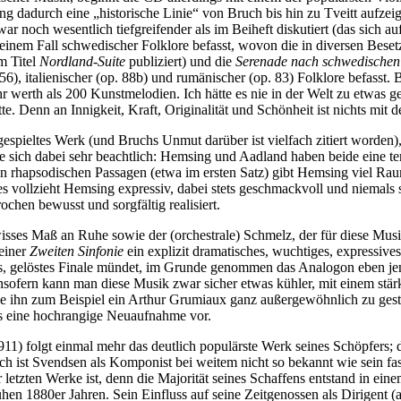
adurch eine „historische Linie“ von Bruch bis hin zu Tveitt aufzeige
war noch wesentlich tiefgreifender als im Beiheft diskutiert (das sich 
 seinem Fall schwedischer Folklore befasst, wovon die in diversen Bes
m Titel
Nordland-Suite
publiziert) und die
Serenade nach schwedischen
. 56), italienischer (op. 88b) und rumänischer (op. 83) Folklore befasst.
hr werth als 200 Kunstmelodien. Ich hätte es nie in der Welt zu etwas g
e. Denn an Innigkeit, Kraft, Originalität und Schönheit ist nichts mit 
 gespieltes Werk (und Bruchs Unmut darüber ist vielfach zitiert worde
 sich dabei sehr beachtlich: Hemsing und Aadland haben beide eine te
en rhapsodischen Passagen (etwa im ersten Satz) gibt Hemsing viel Ra
 vollzieht Hemsing expressiv, dabei stets geschmackvoll und niemals se
rochen bewusst und sorgfältig realisiert.
ses Maß an Ruhe sowie der (orchestrale) Schmelz, der für diese Musik s
seiner
Zweiten Sinfonie
ein explizit dramatisches, wuchtiges, expressive
hes, gelöstes Finale mündet, im Grunde genommen das Analogon eben je
nsofern kann man diese Musik zwar sicher etwas kühler, mit einem stärk
 ihn zum Beispiel ein Arthur Grumiaux ganz außergewöhnlich zu gestalt
los eine hochrangige Neuaufnahme vor.
 folgt einmal mehr das deutlich populärste Werk seines Schöpfers; das
lich ist Svendsen als Komponist bei weitem nicht so bekannt wie sein f
r letzten Werke ist, denn die Majorität seines Schaffens entstand in e
rühen 1880er Jahren. Sein Einfluss auf seine Zeitgenossen als Dirigen