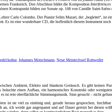
rnen Frankreich. Den Abschluss bildet die Komposition
Interferences
chönen Kontrapunkt bilden zur Sonate op. 168 von Camille Saint-Saëns
er Carlo Colombo. Der Pianist Selim Mazari, der „begleitet“, ist ein 
mt. Es ist eine wunderbare CD, die hoffentlich diesem Instrument noch
edel:kultur
,
Johannes Motschmann
,
Neue Meister
Josef Rottweiler
wischen Ambient, Elektro und blankem Geräusch. Es gibt keinen Punkt
ik bräuchte einen Aufbau, ein harmonisches Konstrukt oder wenigsten
es ist rein oberflächliche Stimmungsmusik. Sinn gesucht – nicht gefun
ren ist sie viel zu eintönig und, gerade heraus gesprochen, furchtb
ich an, ich werde gar angespannt und auf Dauer gereizt bei diesen will
 würden, denn selbst an kontinuierlichem Beat mangelt es hier.