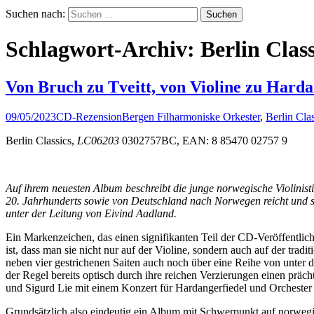
Suchen nach:
Schlagwort-Archiv: Berlin Class
Von Bruch zu Tveitt, von Violine zu Harda
09/05/2023
CD-Rezension
Bergen Filharmoniske Orkester
,
Berlin Clas
Berlin Classics,
LC06203
0302757BC, EAN: 8 85470 02757 9
Auf ihrem neuesten Album beschreibt die junge norwegische Violinist
20. Jahrhunderts sowie von Deutschland nach Norwegen reicht und sch
unter der Leitung von Eivind Aadland.
Ein Markenzeichen, das einen signifikanten Teil der CD-Veröffentli
ist, dass man sie nicht nur auf der Violine, sondern auch auf der tr
neben vier gestrichenen Saiten auch noch über eine Reihe von unter d
der Regel bereits optisch durch ihre reichen Verzierungen einen pr
und Sigurd Lie mit einem Konzert für Hardangerfiedel und Orchester 
Grundsätzlich also eindeutig ein Album mit Schwerpunkt auf norwegi