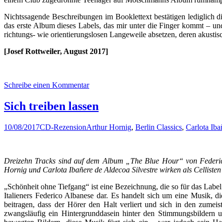
Nichtssagende Beschreibungen im Booklettext bestätigen lediglich 
das erste Album dieses Labels, das mir unter die Finger kommt – und
richtungs- wie orientierungslosen Langeweile absetzen, deren akustis
[Josef Rottweiler, August 2017]
Schreibe einen Kommentar
Sich treiben lassen
10/08/2017
CD-Rezension
Arthur Hornig
,
Berlin Classics
,
Carlota Iba
Dreizehn Tracks sind auf dem Album „The Blue Hour“ von Federico A
Hornig und Carlota Ibañere de Aldecoa Silvestre wirken als Cellisten
„Schönheit ohne Tiefgang“ ist eine Bezeichnung, die so für das Labe
Italieners Federico Albanese dar. Es handelt sich um eine Musik, d
beitragen, dass der Hörer den Halt verliert und sich in den zumei
zwangsläufig ein Hintergrunddasein hinter den Stimmungsbildern u