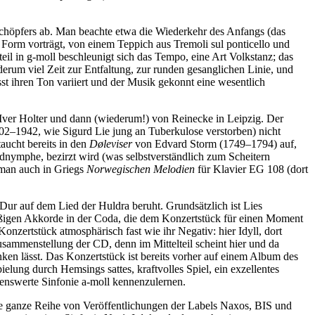
 Schöpfers ab. Man beachte etwa die Wiederkehr des Anfangs (das
er Form vorträgt, von einem Teppich aus Tremoli sul ponticello und
teil in g-moll beschleunigt sich das Tempo, eine Art Volkstanz; das
derum viel Zeit zur Entfaltung, zur runden gesanglichen Linie, und
sst ihren Ton variiert und der Musik gekonnt eine wesentlich
ver Holter und dann (wiederum!) von Reinecke in Leipzig. Der
–1942, wie Sigurd Lie jung an Tuberkulose verstorben) nicht
aucht bereits in den
D
ø
leviser
von Edvard Storm (1749–1794) auf,
dnymphe, bezirzt wird (was selbstverständlich zum Scheitern
t man auch in Griegs
Norwegischen Melodien
für Klavier EG 108 (dort
G-Dur auf dem Lied der Huldra beruht. Grundsätzlich ist Lies
mäßigen Akkorde in der Coda, die dem Konzertstück für einen Moment
nzertstück atmosphärisch fast wie ihr Negativ: hier Idyll, dort
usammenstellung der CD, denn im Mittelteil scheint hier und da
ken lässt. Das Konzertstück ist bereits vorher auf einem Album des
lung durch Hemsings sattes, kraftvolles Spiel, ein exzellentes
örenswerte Sinfonie a-moll kennenzulernen.
 ganze Reihe von Veröffentlichungen der Labels Naxos, BIS und