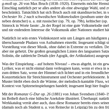
g-moll op. 26
von Max Bruch (1838–1920). Einerseits möchte Hemsing d
Einschlag natürlich per se alles andere als eine abwegige Wahl, und z
beschränkt). Tatsächlich hat sich Bruch auch mit skandinavischer, in
Orchester Nr. 2 nach schwedischen Volksmelodien
(posthum unter de
neben deutscher) u. a. mit russischer (op. 79, op. 79b), keltischer (op
Simrock in Worte fasste: „In der Regel ist eine gute Volksmelodie me
und nie endendem Interesse die Volksmusik aller Nationen studiert hätt
Natürlich ist sein erstes Violinkonzert sein um Längen am häufigsten
überschauende Phalanx von Aufnahmen einreiht. Insgesamt schlägt sie
Vorstellung von dieser Musik, ohne dabei in Extreme zu verfallen. D
aber nie gehetzt. Die großen gesanglichen Linien des langsamen Satzes
Solistin, die zahlreiche Details (der Agogik, der Artikulation) ausgesp
Was der Einspielung – auf hohem Niveau! – etwas abgeht, ist ein gewis
Lyriker, was er nicht einmal dann verleugnen kann, wenn er etwa in 
zum dritten Satz, wenn der Himmel sich lichtet und in ein freundlic
Konzertstücken für Streichinstrument und Orchester perfektionierte. I
Muster bleibt eben doch die Wärme, der melodisch-kantable Fluss, wie
Kontext von Spitzeneinspielungen handelt; insgesamt liegt hier frag
Mit der
Romanze G-Dur op. 26
(1881) von Johan Svendsen (1840–1911)
im Beiheft durch eine hübsche Anekdote illustriert. Überhaupt: natür
Werkkatalog verrät aber auch, dass diese Romanze bereits eines seine
(damals noch als Student u. a. von Reinecke in Leipzig) bis zu den f