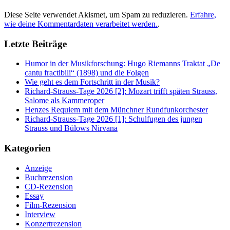
Diese Seite verwendet Akismet, um Spam zu reduzieren.
Erfahre,
wie deine Kommentardaten verarbeitet werden.
.
Letzte Beiträge
Humor in der Musikforschung: Hugo Riemanns Traktat „De
cantu fractibili“ (1898) und die Folgen
Wie geht es dem Fortschritt in der Musik?
Richard-Strauss-Tage 2026 [2]: Mozart trifft späten Strauss,
Salome als Kammeroper
Henzes Requiem mit dem Münchner Rundfunkorchester
Richard-Strauss-Tage 2026 [1]: Schulfugen des jungen
Strauss und Bülows Nirvana
Kategorien
Anzeige
Buchrezension
CD-Rezension
Essay
Film-Rezension
Interview
Konzertrezension