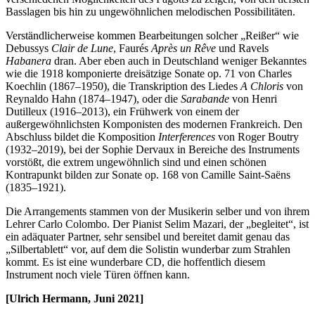
Basslagen bis hin zu ungewöhnlichen melodischen Possibilitäten.
Verständlicherweise kommen Bearbeitungen solcher „Reißer“ wie
Debussys
Clair de Lune
, Faurés
Après un Rêve
und Ravels
Habanera
dran. Aber eben auch in Deutschland weniger Bekanntes
wie die 1918 komponierte dreisätzige Sonate op. 71 von Charles
Koechlin (1867–1950), die Transkription des Liedes
A Chloris
von
Reynaldo Hahn (1874–1947), oder die
Sarabande
von Henri
Dutilleux (1916–2013), ein Frühwerk von einem der
außergewöhnlichsten Komponisten des modernen Frankreich. Den
Abschluss bildet die Komposition
Interferences
von Roger Boutry
(1932–2019), bei der Sophie Dervaux in Bereiche des Instruments
vorstößt, die extrem ungewöhnlich sind und einen schönen
Kontrapunkt bilden zur Sonate op. 168 von Camille Saint-Saëns
(1835–1921).
Die Arrangements stammen von der Musikerin selber und von ihrem
Lehrer Carlo Colombo. Der Pianist Selim Mazari, der „begleitet“, ist
ein adäquater Partner, sehr sensibel und bereitet damit genau das
„Silbertablett“ vor, auf dem die Solistin wunderbar zum Strahlen
kommt. Es ist eine wunderbare CD, die hoffentlich diesem
Instrument noch viele Türen öffnen kann.
[Ulrich Hermann, Juni 2021]