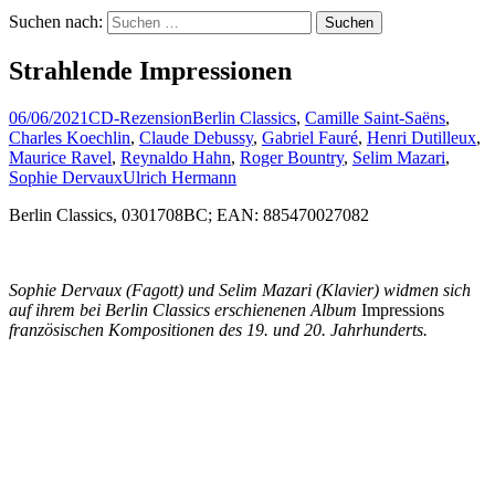
Suchen nach:
Strahlende Impressionen
06/06/2021
CD-Rezension
Berlin Classics
,
Camille Saint-Saëns
,
Charles Koechlin
,
Claude Debussy
,
Gabriel Fauré
,
Henri Dutilleux
,
Maurice Ravel
,
Reynaldo Hahn
,
Roger Bountry
,
Selim Mazari
,
Sophie Dervaux
Ulrich Hermann
Berlin Classics, 0301708BC; EAN: 885470027082
Sophie Dervaux (Fagott) und Selim Mazari (Klavier) widmen sich
auf ihrem bei Berlin Classics erschienenen Album
Impressions
französischen Kompositionen des 19. und 20. Jahrhunderts.