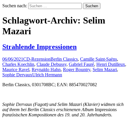
Suchen nach:
Schlagwort-Archiv: Selim
Mazari
Strahlende Impressionen
06/06/2021
CD-Rezension
Berlin Classics
,
Camille Saint-Saëns
,
Charles Koechlin
,
Claude Debussy
,
Gabriel Fauré
,
Henri Dutilleux
,
Maurice Ravel
,
Reynaldo Hahn
,
Roger Bountry
,
Selim Mazari
,
Sophie Dervaux
Ulrich Hermann
Berlin Classics, 0301708BC; EAN: 885470027082
Sophie Dervaux (Fagott) und Selim Mazari (Klavier) widmen sich
auf ihrem bei Berlin Classics erschienenen Album
Impressions
französischen Kompositionen des 19. und 20. Jahrhunderts.