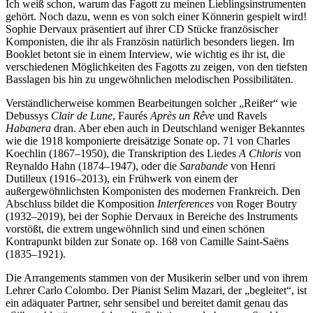
Ich weiß schon, warum das Fagott zu meinen Lieblingsinstrumenten
gehört. Noch dazu, wenn es von solch einer Könnerin gespielt wird!
Sophie Dervaux präsentiert auf ihrer CD Stücke französischer
Komponisten, die ihr als Französin natürlich besonders liegen. Im
Booklet betont sie in einem Interview, wie wichtig es ihr ist, die
verschiedenen Möglichkeiten des Fagotts zu zeigen, von den tiefsten
Basslagen bis hin zu ungewöhnlichen melodischen Possibilitäten.
Verständlicherweise kommen Bearbeitungen solcher „Reißer“ wie
Debussys
Clair de Lune
, Faurés
Après un Rêve
und Ravels
Habanera
dran. Aber eben auch in Deutschland weniger Bekanntes
wie die 1918 komponierte dreisätzige Sonate op. 71 von Charles
Koechlin (1867–1950), die Transkription des Liedes
A Chloris
von
Reynaldo Hahn (1874–1947), oder die
Sarabande
von Henri
Dutilleux (1916–2013), ein Frühwerk von einem der
außergewöhnlichsten Komponisten des modernen Frankreich. Den
Abschluss bildet die Komposition
Interferences
von Roger Boutry
(1932–2019), bei der Sophie Dervaux in Bereiche des Instruments
vorstößt, die extrem ungewöhnlich sind und einen schönen
Kontrapunkt bilden zur Sonate op. 168 von Camille Saint-Saëns
(1835–1921).
Die Arrangements stammen von der Musikerin selber und von ihrem
Lehrer Carlo Colombo. Der Pianist Selim Mazari, der „begleitet“, ist
ein adäquater Partner, sehr sensibel und bereitet damit genau das