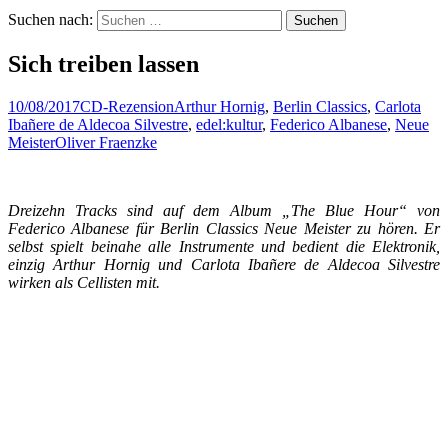
Suchen nach:
Sich treiben lassen
10/08/2017
CD-Rezension
Arthur Hornig
,
Berlin Classics
,
Carlota
Ibañere de Aldecoa Silvestre
,
edel:kultur
,
Federico Albanese
,
Neue
Meister
Oliver Fraenzke
Dreizehn Tracks sind auf dem Album „The Blue Hour“ von
Federico Albanese für Berlin Classics Neue Meister zu hören. Er
selbst spielt beinahe alle Instrumente und bedient die Elektronik,
einzig Arthur Hornig und Carlota Ibañere de Aldecoa Silvestre
wirken als Cellisten mit.