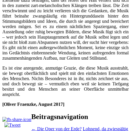
Elemente dazu beitragen, dass der Hörer den Halt verliert und sich
in den zumeist zart-melancholischen Klängen treiben lässt. Die Zeit
verschwimmt und zu leicht verlieren sich die Gedanken, die Musik
führt beinahe zwangsläufig ein Hintergrunddasein hinter den
Stimmungsbildern und Ideen, die durch sie angeregt und bereichert
werden mögen. Sei es zu einem nächtlichen Spaziergang, einer
Ausstellung oder ruhig bewegten Bildern, diese Musik fügt sich ein
– wer jedoch sein Hauptaugenmerk auf die Musik selbst legen und
sie nicht bloß zum Abspannen nutzen will, der sucht hier vergebens:
Es gibt nicht einen außergewöhnlichen Moment, keine einzige sich
ins Gedächtnis einbrennende Wendung, keinen aufregenden formal
zusammenhängenden Aufbau, nur Gleiten und Stillstand.
Es ist eine anregende, anmutige Grazie, die diese Musik ausstrahlt,
sie bewegt oberflächlich und spielt mit den einfachsten Emotionen
des Menschen. Nichts Besonderes ist in ihr, nichts zeichnet sie aus,
und doch bewegt sie – vermutlich eben weil sie keinen Tiefgang
besitzt und den Menschen an seiner Oberfläche unmittelbar
anspricht.
[Oliver Fraenzke, August 2017]
Beitragsnavigation
←
Die Oper von der Erde?
Lohnend, da zwiespältig