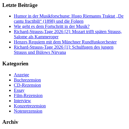
Letzte Beiträge
Humor in der Musikforschung: Hugo Riemanns Traktat „De
cantu fractibili“ (1898) und die Folgen
Wie geht es dem Fortschritt in der Musik?
Richard-Strauss-Tage 2026 [2]: Mozart trifft späten Strauss,
Salome als Kammeroper
Henzes Requiem mit dem Münchner Rundfunkorchester
Richard-Strauss-Tage 2026 [1]: Schulfugen des jungen
Strauss und Bülows Nirvana
Kategorien
Anzeige
Buchrezension
CD-Rezension
Essay
Film-Rezension
Interview
Konzertrezension
Notenrezension
Archiv