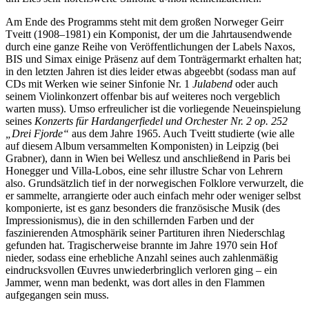
Am Ende des Programms steht mit dem großen Norweger Geirr
Tveitt (1908–1981) ein Komponist, der um die Jahrtausendwende
durch eine ganze Reihe von Veröffentlichungen der Labels Naxos,
BIS und Simax einige Präsenz auf dem Tonträgermarkt erhalten hat;
in den letzten Jahren ist dies leider etwas abgeebbt (sodass man auf
CDs mit Werken wie seiner Sinfonie Nr. 1
Julabend
oder auch
seinem Violinkonzert offenbar bis auf weiteres noch vergeblich
warten muss). Umso erfreulicher ist die vorliegende Neueinspielung
seines
Konzerts für Hardangerfiedel und Orchester Nr. 2 op. 252
„Drei Fjorde“
aus dem Jahre 1965. Auch Tveitt studierte (wie alle
auf diesem Album versammelten Komponisten) in Leipzig (bei
Grabner), dann in Wien bei Wellesz und anschließend in Paris bei
Honegger und Villa-Lobos, eine sehr illustre Schar von Lehrern
also. Grundsätzlich tief in der norwegischen Folklore verwurzelt, die
er sammelte, arrangierte oder auch einfach mehr oder weniger selbst
komponierte, ist es ganz besonders die französische Musik (des
Impressionismus), die in den schillernden Farben und der
faszinierenden Atmosphärik seiner Partituren ihren Niederschlag
gefunden hat. Tragischerweise brannte im Jahre 1970 sein Hof
nieder, sodass eine erhebliche Anzahl seines auch zahlenmäßig
eindrucksvollen Œuvres unwiederbringlich verloren ging – ein
Jammer, wenn man bedenkt, was dort alles in den Flammen
aufgegangen sein muss.