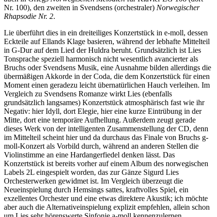
Nr. 100), den zweiten in Svendsens (orchestraler)
Norwegischer
Rhapsodie Nr. 2
.
Lie überführt dies in ein dreiteiliges Konzertstück in e-moll, dessen
Eckteile auf Ellands Klage basieren, während der lebhafte Mittelteil
in G-Dur auf dem Lied der Huldra beruht. Grundsätzlich ist Lies
Tonsprache speziell harmonisch nicht wesentlich avancierter als
Bruchs oder Svendsens Musik, eine Ausnahme bilden allerdings die
übermäßigen Akkorde in der Coda, die dem Konzertstück für einen
Moment einen geradezu leicht übernatürlichen Hauch verleihen. Im
Vergleich zu Svendsens Romanze wirkt Lies (ebenfalls
grundsätzlich langsames) Konzertstück atmosphärisch fast wie ihr
Negativ: hier Idyll, dort Elegie, hier eine kurze Eintrübung in der
Mitte, dort eine temporäre Aufhellung. Außerdem zeugt gerade
dieses Werk von der intelligenten Zusammenstellung der CD, denn
im Mittelteil scheint hier und da durchaus das Finale von Bruchs g-
moll-Konzert als Vorbild durch, während an anderen Stellen die
Violinstimme an eine Hardangerfiedel denken lässt. Das
Konzertstück ist bereits vorher auf einem Album des norwegischen
Labels 2L eingespielt worden, das zur Gänze Sigurd Lies
Orchesterwerken gewidmet ist. Im Vergleich überzeugt die
Neueinspielung durch Hemsings sattes, kraftvolles Spiel, ein
exzellentes Orchester und eine etwas direktere Akustik; ich möchte
aber auch die Alternativeinspielung explizit empfehlen, allein schon
um Lies sehr hörenswerte Sinfonie a-moll kennenzulernen.