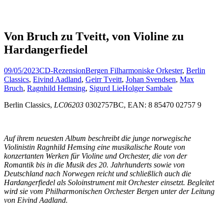
Von Bruch zu Tveitt, von Violine zu
Hardangerfiedel
09/05/2023
CD-Rezension
Bergen Filharmoniske Orkester
,
Berlin
Classics
,
Eivind Aadland
,
Geirr Tveitt
,
Johan Svendsen
,
Max
Bruch
,
Ragnhild Hemsing
,
Sigurd Lie
Holger Sambale
Berlin Classics,
LC06203
0302757BC, EAN: 8 85470 02757 9
Auf ihrem neuesten Album beschreibt die junge norwegische
Violinistin Ragnhild Hemsing eine musikalische Route von
konzertanten Werken für Violine und Orchester, die von der
Romantik bis in die Musik des 20. Jahrhunderts sowie von
Deutschland nach Norwegen reicht und schließlich auch die
Hardangerfiedel als Soloinstrument mit Orchester einsetzt. Begleitet
wird sie vom Philharmonischen Orchester Bergen unter der Leitung
von Eivind Aadland.