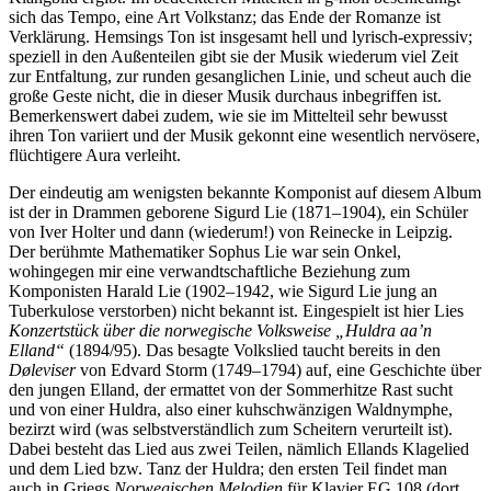
sich das Tempo, eine Art Volkstanz; das Ende der Romanze ist
Verklärung. Hemsings Ton ist insgesamt hell und lyrisch-expressiv;
speziell in den Außenteilen gibt sie der Musik wiederum viel Zeit
zur Entfaltung, zur runden gesanglichen Linie, und scheut auch die
große Geste nicht, die in dieser Musik durchaus inbegriffen ist.
Bemerkenswert dabei zudem, wie sie im Mittelteil sehr bewusst
ihren Ton variiert und der Musik gekonnt eine wesentlich nervösere,
flüchtigere Aura verleiht.
Der eindeutig am wenigsten bekannte Komponist auf diesem Album
ist der in Drammen geborene Sigurd Lie (1871–1904), ein Schüler
von Iver Holter und dann (wiederum!) von Reinecke in Leipzig.
Der berühmte Mathematiker Sophus Lie war sein Onkel,
wohingegen mir eine verwandtschaftliche Beziehung zum
Komponisten Harald Lie (1902–1942, wie Sigurd Lie jung an
Tuberkulose verstorben) nicht bekannt ist. Eingespielt ist hier Lies
Konzertstück über die norwegische Volksweise „Huldra aa’n
Elland“
(1894/95). Das besagte Volkslied taucht bereits in den
D
ø
leviser
von Edvard Storm (1749–1794) auf, eine Geschichte über
den jungen Elland, der ermattet von der Sommerhitze Rast sucht
und von einer Huldra, also einer kuhschwänzigen Waldnymphe,
bezirzt wird (was selbstverständlich zum Scheitern verurteilt ist).
Dabei besteht das Lied aus zwei Teilen, nämlich Ellands Klagelied
und dem Lied bzw. Tanz der Huldra; den ersten Teil findet man
auch in Griegs
Norwegischen Melodien
für Klavier EG 108 (dort