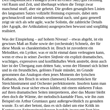
viel Raum und Zeit, und überhaupt wirken die Tempi zwar
manchmal straff, aber nie gehetzt. Die großen gesanglichen Linien
des langsamen Satzes vollzieht Hemsing expressiv, dabei stets
geschmackvoll und niemals sentimental nach, und ganz generell
zeigt sie sich als sehr agile, wache Solistin, die zahlreiche Details
(der Agogik, der Artikulation) ausgesprochen bewusst und sorgfältig
realisiert.
Was der Einspielung – auf hohem Niveau! – etwas abgeht, ist ein
gewisses Maß an Ruhe sowie der (orchestrale) Schmelz, der für
diese Musik so charakteristisch ist. Bruch ist zuvorderst ein
Melodiker, ein Lyriker, was er nicht einmal dann verleugnen kann,
wenn er etwa in seiner
Zweiten Sinfonie
ein explizit dramatisches,
wuchtiges, expressives und konflikthaftes Werk anstrebt, denn auch
hier ist der Übergang zum dritten Satz, wenn der Himmel sich lichtet
und in ein freundliches, gelöstes Finale mündet, im Grunde
genommen das Analogon eben jenes Moments der lyrischen
Katharsis, den Bruch in seinen (famosen) Konzertstücken für
Streichinstrument und Orchester perfektionierte. Insofern kann man
diese Musik zwar sicher etwas kühler, mit einem stärkeren Fokus
auf ihren dramatischen Seiten interpretieren, aber das Muster bleibt
eben doch die Wärme, der melodisch-kantable Fluss, wie ihn zum
Beispiel ein Arthur Grumiaux ganz außergewöhnlich zu gestalten
wusste. Es sei aber betont, dass es sich dabei um eine Kritik im
Kontext von Spitzeneinspielungen handelt; insgesamt liegt hier