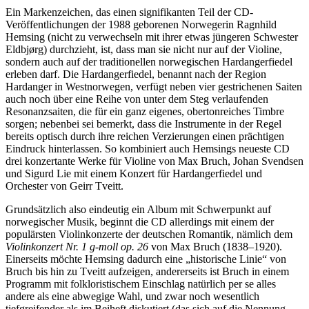
Ein Markenzeichen, das einen signifikanten Teil der CD-
Veröffentlichungen der 1988 geborenen Norwegerin Ragnhild
Hemsing (nicht zu verwechseln mit ihrer etwas jüngeren Schwester
Eldbjørg) durchzieht, ist, dass man sie nicht nur auf der Violine,
sondern auch auf der traditionellen norwegischen Hardangerfiedel
erleben darf. Die Hardangerfiedel, benannt nach der Region
Hardanger in Westnorwegen, verfügt neben vier gestrichenen Saiten
auch noch über eine Reihe von unter dem Steg verlaufenden
Resonanzsaiten, die für ein ganz eigenes, obertonreiches Timbre
sorgen; nebenbei sei bemerkt, dass die Instrumente in der Regel
bereits optisch durch ihre reichen Verzierungen einen prächtigen
Eindruck hinterlassen. So kombiniert auch Hemsings neueste CD
drei konzertante Werke für Violine von Max Bruch, Johan Svendsen
und Sigurd Lie mit einem Konzert für Hardangerfiedel und
Orchester von Geirr Tveitt.
Grundsätzlich also eindeutig ein Album mit Schwerpunkt auf
norwegischer Musik, beginnt die CD allerdings mit einem der
populärsten Violinkonzerte der deutschen Romantik, nämlich dem
Violinkonzert Nr. 1 g-moll op. 26
von Max Bruch (1838–1920).
Einerseits möchte Hemsing dadurch eine „historische Linie“ von
Bruch bis hin zu Tveitt aufzeigen, andererseits ist Bruch in einem
Programm mit folkloristischem Einschlag natürlich per se alles
andere als eine abwegige Wahl, und zwar noch wesentlich
tiefgreifender als im Beiheft diskutiert (das sich auf die Nennung