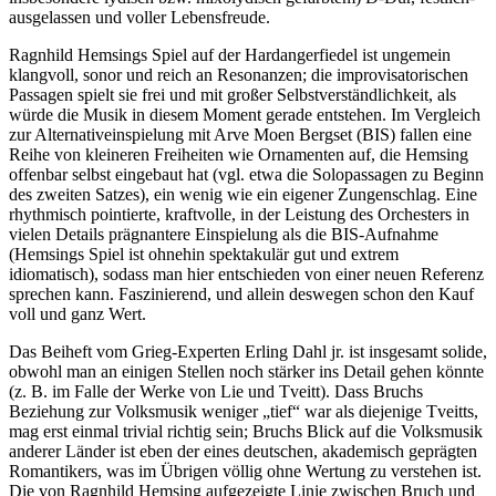
ausgelassen und voller Lebensfreude.
Ragnhild Hemsings Spiel auf der Hardangerfiedel ist ungemein
klangvoll, sonor und reich an Resonanzen; die improvisatorischen
Passagen spielt sie frei und mit großer Selbstverständlichkeit, als
würde die Musik in diesem Moment gerade entstehen. Im Vergleich
zur Alternativeinspielung mit Arve Moen Bergset (BIS) fallen eine
Reihe von kleineren Freiheiten wie Ornamenten auf, die Hemsing
offenbar selbst eingebaut hat (vgl. etwa die Solopassagen zu Beginn
des zweiten Satzes), ein wenig wie ein eigener Zungenschlag. Eine
rhythmisch pointierte, kraftvolle, in der Leistung des Orchesters in
vielen Details prägnantere Einspielung als die BIS-Aufnahme
(Hemsings Spiel ist ohnehin spektakulär gut und extrem
idiomatisch), sodass man hier entschieden von einer neuen Referenz
sprechen kann. Faszinierend, und allein deswegen schon den Kauf
voll und ganz Wert.
Das Beiheft vom Grieg-Experten Erling Dahl jr. ist insgesamt solide,
obwohl man an einigen Stellen noch stärker ins Detail gehen könnte
(z. B. im Falle der Werke von Lie und Tveitt). Dass Bruchs
Beziehung zur Volksmusik weniger „tief“ war als diejenige Tveitts,
mag erst einmal trivial richtig sein; Bruchs Blick auf die Volksmusik
anderer Länder ist eben der eines deutschen, akademisch geprägten
Romantikers, was im Übrigen völlig ohne Wertung zu verstehen ist.
Die von Ragnhild Hemsing aufgezeigte Linie zwischen Bruch und