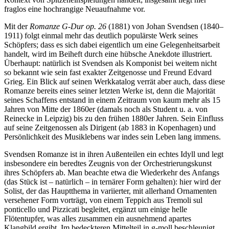
fraglos eine hochrangige Neuaufnahme vor.
Mit der
Romanze G-Dur op. 26
(1881) von Johan Svendsen (1840–
1911) folgt einmal mehr das deutlich populärste Werk seines
Schöpfers; dass es sich dabei eigentlich um eine Gelegenheitsarbeit
handelt, wird im Beiheft durch eine hübsche Anekdote illustriert.
Überhaupt: natürlich ist Svendsen als Komponist bei weitem nicht
so bekannt wie sein fast exakter Zeitgenosse und Freund Edvard
Grieg. Ein Blick auf seinen Werkkatalog verrät aber auch, dass diese
Romanze bereits eines seiner letzten Werke ist, denn die Majorität
seines Schaffens entstand in einem Zeitraum von kaum mehr als 15
Jahren von Mitte der 1860er (damals noch als Student u. a. von
Reinecke in Leipzig) bis zu den frühen 1880er Jahren. Sein Einfluss
auf seine Zeitgenossen als Dirigent (ab 1883 in Kopenhagen) und
Persönlichkeit des Musiklebens war indes sein Leben lang immens.
Svendsen Romanze ist in ihren Außenteilen ein echtes Idyll und legt
insbesondere ein beredtes Zeugnis von der Orchestrierungskunst
ihres Schöpfers ab. Man beachte etwa die Wiederkehr des Anfangs
(das Stück ist – natürlich – in ternärer Form gehalten): hier wird der
Solist, der das Hauptthema in variierter, mit allerhand Ornamenten
versehener Form vorträgt, von einem Teppich aus Tremoli sul
ponticello und Pizzicati begleitet, ergänzt um einige helle
Flötentupfer, was alles zusammen ein ausnehmend apartes
Klangbild ergibt. Im bedeckteren Mittelteil in g-moll beschleunigt