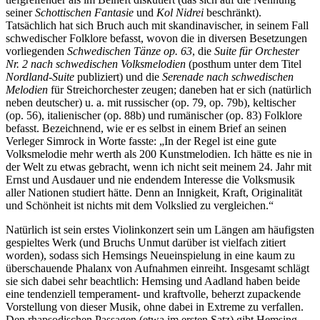
seiner
Schottischen Fantasie
und
Kol Nidrei
beschränkt).
Tatsächlich hat sich Bruch auch mit skandinavischer, in seinem Fall
schwedischer Folklore befasst, wovon die in diversen Besetzungen
vorliegenden
Schwedischen Tänze op. 63
, die
Suite für Orchester
Nr. 2 nach schwedischen Volksmelodien
(posthum unter dem Titel
Nordland-Suite
publiziert) und die
Serenade nach schwedischen
Melodien
für Streichorchester zeugen; daneben hat er sich (natürlich
neben deutscher) u. a. mit russischer (op. 79, op. 79b), keltischer
(op. 56), italienischer (op. 88b) und rumänischer (op. 83) Folklore
befasst. Bezeichnend, wie er es selbst in einem Brief an seinen
Verleger Simrock in Worte fasste: „In der Regel ist eine gute
Volksmelodie mehr werth als 200 Kunstmelodien. Ich hätte es nie in
der Welt zu etwas gebracht, wenn ich nicht seit meinem 24. Jahr mit
Ernst und Ausdauer und nie endendem Interesse die Volksmusik
aller Nationen studiert hätte. Denn an Innigkeit, Kraft, Originalität
und Schönheit ist nichts mit dem Volkslied zu vergleichen.“
Natürlich ist sein erstes Violinkonzert sein um Längen am häufigsten
gespieltes Werk (und Bruchs Unmut darüber ist vielfach zitiert
worden), sodass sich Hemsings Neueinspielung in eine kaum zu
überschauende Phalanx von Aufnahmen einreiht. Insgesamt schlägt
sie sich dabei sehr beachtlich: Hemsing und Aadland haben beide
eine tendenziell temperament- und kraftvolle, beherzt zupackende
Vorstellung von dieser Musik, ohne dabei in Extreme zu verfallen.
Den rhapsodischen Passagen (etwa im ersten Satz) gibt Hemsing