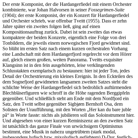
Der erste Komponist, der die Hardangerfiedel mit einem Orchester
kombinierte, war Johan Halvorsen in seiner
Fossegrimen-Suite
(1904); der erste Komponist, der ein Konzert für Hardangerfiedel
und Orchester schrieb, war offenbar Tveitt (1955). Dass er zehn
Jahre später ein zweites folgen ließ, ging auf einen
Kompositionsauftrag zurück. Dabei ist sein zweites das etwas
kompaktere der beiden Konzerte, eigentlich eine Folge von drei
Tonbildern, die jeweils einem norwegischen Fjord gewidmet sind.
So blüht im ersten Satz nach einem kurzen orchestralen Vorhang
eine Landschaft mit dem Hardangerfjord regelrecht vor dem Hörer
auf, gleich einem großen, weiten Panorama. Tveitts exquisiter
Klangsinn ist in den fein ausgehörten, leise verklingenden
Schlusstakten exemplarisch zu bestaunen: hier ist jeder Ton, jedes
Detail der Orchestrierung ein kleines Ereignis. In den Eckteilen des
dem Sognefjord gewidmeten langsamen zweiten Satzes steht die
schlichte Weise der Hardangerfiedel sich bedrohlich auftürmenden
Blechbläserfiguren wie schroff in die Höhe ragenden Berggipfeln
gegenüber. Und schließlich steht am Ende mit dem Nordfjord ein
Satz, den Tveitt selbst gegenüber Sigbjørn Bernhoft Osa, dem
Solisten der Uraufführung, mit den Worten „Her kan du bare juble
på“ in Worte fasste: nichts als jubilieren soll das Soloinstrument hier.
Und abgesehen von einer kurzen Reminiszenz an den zweiten Satz
ist tatsächlich das ganze Finale von urwüchsigem Optimismus
bestimmt, eine Musik in nahezu ungetrübtem (stark modal,
insbesondere lydisch bzw. mixolydisch gefärbtem) D-Dur, festlich-