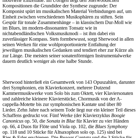
motivierte Einzelfälle. Im Übrigen liegt den Sherwoodschen
Kompositionen die Grundidee der Synthese zugrunde: Der
Komponist spürt im musikalischen Material Verbindungen auf, um
Einheit zwischen verschiedenen Musiksphären zu stiften. Sein
Gespür für tonale Zusammenhänge – in klassischem Dur-Moll wie
im Blues, im modern-dissonanten Tonsatz wie in
nichtabendländischen Volksmusikmodi – ist ihm dabei ein
zuverlässiger Kompass. Stets formbewusst, sorgt Sherwood in allen
seinen Werken für eine wohlproportionierte Entfaltung der
jeweiligen musikalischen Gedanken und tendiert eher zur Kürze als
zur Länge. Die meisten seiner sonatenförmigen Instrumentalwerke
dauern deutlich weniger als eine halbe Stunde.
Sherwood hinterließ ein Gesamtwerk von 143 Opuszahlen, darunter
drei Symphonien, ein Klavierkonzert, mehrere Dutzend
Kammermusikwerke vom Solo bis zum Oktett, vier Klaviersonaten
und zahlreiche kleinere Klavierstücke, Chormusik von der A-
cappella-Motette bis zur symphonischen Kantate und über 80
Lieder. Zehn Jahre nach seinem Tode liegt nur ein kleiner Teil dieses
Schaffens gedruckt vor. Fünf Werke (der Klavierzyklus
Boogie
Canonicus
op. 50, die
Sonata in Blue
für Klavier zu vier Händen
op. 66, 4 Duos für Flöte und Viola op. 102, die
Blues Symphony
op. 118 und 10 Stücke für Altsaxophon solo op. 125) sind bei
Ries & Erler erschienen. Die
Beggar Cantata
und die 3 Stücke für