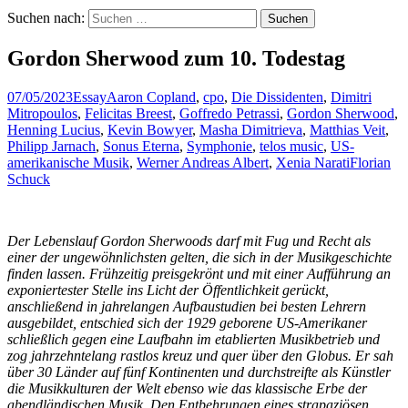
Suchen nach:
Gordon Sherwood zum 10. Todestag
07/05/2023
Essay
Aaron Copland
,
cpo
,
Die Dissidenten
,
Dimitri
Mitropoulos
,
Felicitas Breest
,
Goffredo Petrassi
,
Gordon Sherwood
,
Henning Lucius
,
Kevin Bowyer
,
Masha Dimitrieva
,
Matthias Veit
,
Philipp Jarnach
,
Sonus Eterna
,
Symphonie
,
telos music
,
US-
amerikanische Musik
,
Werner Andreas Albert
,
Xenia Narati
Florian
Schuck
Der Lebenslauf Gordon Sherwoods darf mit Fug und Recht als
einer der ungewöhnlichsten gelten, die sich in der Musikgeschichte
finden lassen. Frühzeitig preisgekrönt und mit einer Aufführung an
exponiertester Stelle ins Licht der Öffentlichkeit gerückt,
anschließend in jahrelangen Aufbaustudien bei besten Lehrern
ausgebildet, entschied sich der 1929 geborene US-Amerikaner
schließlich gegen eine Laufbahn im etablierten Musikbetrieb und
zog jahrzehntelang rastlos kreuz und quer über den Globus. Er sah
über 30 Länder auf fünf Kontinenten und durchstreifte als Künstler
die Musikkulturen der Welt ebenso wie das klassische Erbe der
abendländischen Musik. Den Entbehrungen eines strapaziösen