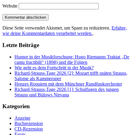
Website
Diese Seite verwendet Akismet, um Spam zu reduzieren.
Erfahre,
wie deine Kommentardaten verarbeitet werden.
.
Letzte Beiträge
Humor in der Musikforschung: Hugo Riemanns Traktat „De
cantu fractibili“ (1898) und die Folgen
Wie geht es dem Fortschritt in der Musik?
Richard-Strauss-Tage 2026 [2]: Mozart trifft späten Strauss,
Salome als Kammeroper
Henzes Requiem mit dem Münchner Rundfunkorchester
Richard-Strauss-Tage 2026 [1]: Schulfugen des jungen
Strauss und Bülows Nirvana
Kategorien
Anzeige
Buchrezension
CD-Rezension
Essay