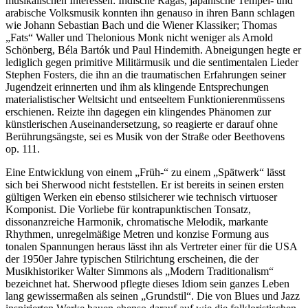
musikalischen Interessen: Indische Ragas, japanische Tempel- und
arabische Volksmusik konnten ihn genauso in ihren Bann schlagen
wie Johann Sebastian Bach und die Wiener Klassiker; Thomas
„Fats“ Waller und Thelonious Monk nicht weniger als Arnold
Schönberg, Béla Bartók und Paul Hindemith. Abneigungen hegte er
lediglich gegen primitive Militärmusik und die sentimentalen Lieder
Stephen Fosters, die ihn an die traumatischen Erfahrungen seiner
Jugendzeit erinnerten und ihm als klingende Entsprechungen
materialistischer Weltsicht und entseeltem Funktionierenmüssens
erschienen. Reizte ihn dagegen ein klingendes Phänomen zur
künstlerischen Auseinandersetzung, so reagierte er darauf ohne
Berührungsängste, sei es Musik von der Straße oder Beethovens
op. 111.
Eine Entwicklung von einem „Früh-“ zu einem „Spätwerk“ lässt
sich bei Sherwood nicht feststellen. Er ist bereits in seinen ersten
gültigen Werken ein ebenso stilsicherer wie technisch virtuoser
Komponist. Die Vorliebe für kontrapunktischen Tonsatz,
dissonanzreiche Harmonik, chromatische Melodik, markante
Rhythmen, unregelmäßige Metren und konzise Formung aus
tonalen Spannungen heraus lässt ihn als Vertreter einer für die USA
der 1950er Jahre typischen Stilrichtung erscheinen, die der
Musikhistoriker Walter Simmons als „Modern Traditionalism“
bezeichnet hat. Sherwood pflegte dieses Idiom sein ganzes Leben
lang gewissermaßen als seinen „Grundstil“. Die von Blues und Jazz