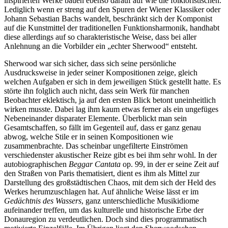
inspirierten Werke bauen ebenso darauf auf wie die folkloristischen.
Lediglich wenn er streng auf den Spuren der Wiener Klassiker oder
Johann Sebastian Bachs wandelt, beschränkt sich der Komponist
auf die Kunstmittel der traditionellen Funktionsharmonik, handhabt
diese allerdings auf so charakteristische Weise, dass bei aller
Anlehnung an die Vorbilder ein „echter Sherwood“ entsteht.
Sherwood war sich sicher, dass sich seine persönliche
Ausdrucksweise in jeder seiner Kompositionen zeige, gleich
welchen Aufgaben er sich in dem jeweiligen Stück gestellt hatte. Es
störte ihn folglich auch nicht, dass sein Werk für manchen
Beobachter eklektisch, ja auf den ersten Blick betont uneinheitlich
wirken musste. Dabei lag ihm kaum etwas ferner als ein ungefüges
Nebeneinander disparater Elemente. Überblickt man sein
Gesamtschaffen, so fällt im Gegenteil auf, dass er ganz genau
abwog, welche Stile er in seinen Kompositionen wie
zusammenbrachte. Das scheinbar ungefilterte Einströmen
verschiedenster akustischer Reize gibt es bei ihm sehr wohl. In der
autobiographischen
Beggar Cantata
op. 99, in der er seine Zeit auf
den Straßen von Paris thematisiert, dient es ihm als Mittel zur
Darstellung des großstädtischen Chaos, mit dem sich der Held des
Werkes herumzuschlagen hat. Auf ähnliche Weise lässt er im
Gedächtnis des Wassers
, ganz unterschiedliche Musikidiome
aufeinander treffen, um das kulturelle und historische Erbe der
Donauregion zu verdeutlichen. Doch sind dies programmatisch