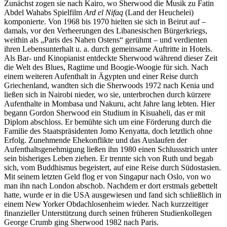
Zunächst zogen sie nach Kairo, wo Sherwood die Musik zu Fatin
Abdel Wahabs Spielfilm
Ard el Nifaq
(Land der Heuchelei)
komponierte. Von 1968 bis 1970 hielten sie sich in Beirut auf –
damals, vor den Verheerungen des Libanesischen Bürgerkriegs,
weithin als „Paris des Nahen Ostens“ gerühmt – und verdienten
ihren Lebensunterhalt u. a. durch gemeinsame Auftritte in Hotels.
Als Bar- und Kinopianist entdeckte Sherwood während dieser Zeit
die Welt des Blues, Ragtime und Boogie-Woogie für sich. Nach
einem weiteren Aufenthalt in Ägypten und einer Reise durch
Griechenland, wandten sich die Sherwoods 1972 nach Kenia und
ließen sich in Nairobi nieder, wo sie, unterbrochen durch kürzere
Aufenthalte in Mombasa und Nakuru, acht Jahre lang lebten. Hier
begann Gordon Sherwood ein Studium in Kisuaheli, das er mit
Diplom abschloss. Er bemühte sich um eine Förderung durch die
Familie des Staatspräsidenten Jomo Kenyatta, doch letztlich ohne
Erfolg. Zunehmende Ehekonflikte und das Auslaufen der
Aufenthaltsgenehmigung ließen ihn 1980 einen Schlussstrich unter
sein bisheriges Leben ziehen. Er trennte sich von Ruth und begab
sich, vom Buddhismus begeistert, auf eine Reise durch Südostasien.
Mit seinem letzten Geld flog er von Singapur nach Oslo, von wo
man ihn nach London abschob. Nachdem er dort erstmals gebettelt
hatte, wurde er in die USA ausgewiesen und fand sich schließlich in
einem New Yorker Obdachlosenheim wieder. Nach kurzzeitiger
finanzieller Unterstützung durch seinen früheren Studienkollegen
George Crumb ging Sherwood 1982 nach Paris.