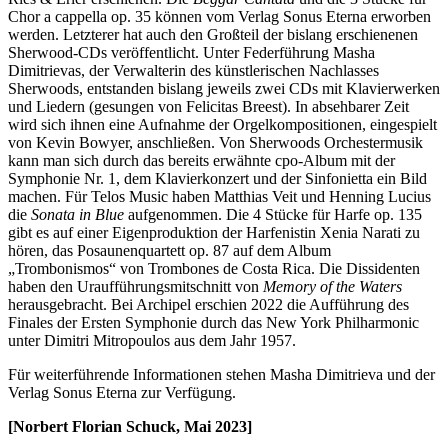
Chor a cappella op. 35 können vom Verlag Sonus Eterna erworben
werden. Letzterer hat auch den Großteil der bislang erschienenen
Sherwood-CDs veröffentlicht. Unter Federführung Masha
Dimitrievas, der Verwalterin des künstlerischen Nachlasses
Sherwoods, entstanden bislang jeweils zwei CDs mit Klavierwerken
und Liedern (gesungen von Felicitas Breest). In absehbarer Zeit
wird sich ihnen eine Aufnahme der Orgelkompositionen, eingespielt
von Kevin Bowyer, anschließen. Von Sherwoods Orchestermusik
kann man sich durch das bereits erwähnte cpo-Album mit der
Symphonie Nr. 1, dem Klavierkonzert und der Sinfonietta ein Bild
machen. Für Telos Music haben Matthias Veit und Henning Lucius
die
Sonata in Blue
aufgenommen. Die 4 Stücke für Harfe op. 135
gibt es auf einer Eigenproduktion der Harfenistin Xenia Narati zu
hören, das Posaunenquartett op. 87 auf dem Album
„Trombonismos“ von Trombones de Costa Rica. Die Dissidenten
haben den Uraufführungsmitschnitt von
Memory of the Waters
herausgebracht. Bei Archipel erschien 2022 die Aufführung des
Finales der Ersten Symphonie durch das New York Philharmonic
unter Dimitri Mitropoulos aus dem Jahr 1957.
Für weiterführende Informationen stehen Masha Dimitrieva und der
Verlag Sonus Eterna zur Verfügung.
[Norbert Florian Schuck, Mai 2023]