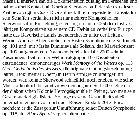
Masha Dimitrieva sah die Dokumentation zufällig im Fernsehen und
nahm sofort Kontakt mit Gordon Sherwood auf, der sich zu dieser
Zeit bevorzugt in Costa Rica aufhielt. Ihrem begeisterten Einsatz für
sein Schaffen verdanken nicht nur mehrere Kompositionen
Sherwoods ihre Entstehung, es gelang ihr auch 2004 dem fast 75-
jährigen Komponisten zu seinem CD-Debüt zu verhelfen: Für cpo
hatte das Bayerische Landsjugendorchester unter der Leitung
Werner Andreas Alberts neben der Ersten Symphonie die Sinfonietta
op. 101 und, mit Masha Dimitrieva als Solistin, das Klavierkonzert
op. 107 aufgenommen. Nachdem bereits im Jahr 2000 sein in
Zusammenarbeit mit der Weltmusikgruppe Die Dissidenten
entstandenes, oratorienartiges Werk
Memory of the Waters
op. 113
(
Das Gedächtnis des Wassers
, die originale Gattungsbezeichnung
lautet „Dokumentar-Oper“) in Berlin erfolgreich uraufgeführt
worden war, konnte Sherwood schließlich noch erleben, wie seine
Musik allmählich bekannt zu werden begann. Seit 2005 lebte er in
der diakonischen Kolonie Herzogsägmühle in Peiting, wo man sein
Gesamtwerk digitalisierte. Solange es seine Gesundheit zuließ,
unternahm er auch von dort noch Reisen. Er starb 2013, kurz
nachdem er die Zusage zur Uraufführung seiner Dritten Symphonie
op. 118, der
Blues Symphony
, erhalten hatte.