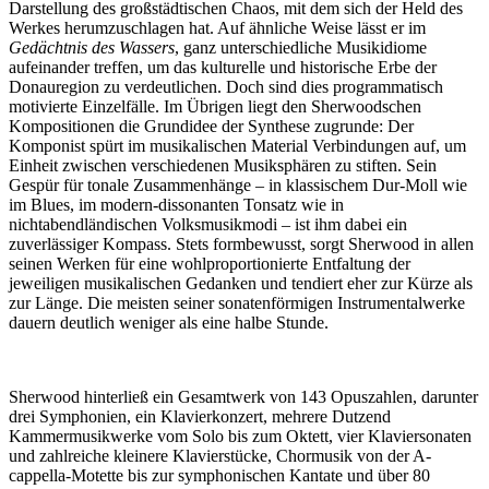
Darstellung des großstädtischen Chaos, mit dem sich der Held des
Werkes herumzuschlagen hat. Auf ähnliche Weise lässt er im
Gedächtnis des Wassers
, ganz unterschiedliche Musikidiome
aufeinander treffen, um das kulturelle und historische Erbe der
Donauregion zu verdeutlichen. Doch sind dies programmatisch
motivierte Einzelfälle. Im Übrigen liegt den Sherwoodschen
Kompositionen die Grundidee der Synthese zugrunde: Der
Komponist spürt im musikalischen Material Verbindungen auf, um
Einheit zwischen verschiedenen Musiksphären zu stiften. Sein
Gespür für tonale Zusammenhänge – in klassischem Dur-Moll wie
im Blues, im modern-dissonanten Tonsatz wie in
nichtabendländischen Volksmusikmodi – ist ihm dabei ein
zuverlässiger Kompass. Stets formbewusst, sorgt Sherwood in allen
seinen Werken für eine wohlproportionierte Entfaltung der
jeweiligen musikalischen Gedanken und tendiert eher zur Kürze als
zur Länge. Die meisten seiner sonatenförmigen Instrumentalwerke
dauern deutlich weniger als eine halbe Stunde.
Sherwood hinterließ ein Gesamtwerk von 143 Opuszahlen, darunter
drei Symphonien, ein Klavierkonzert, mehrere Dutzend
Kammermusikwerke vom Solo bis zum Oktett, vier Klaviersonaten
und zahlreiche kleinere Klavierstücke, Chormusik von der A-
cappella-Motette bis zur symphonischen Kantate und über 80