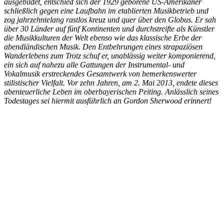
ausgebildet, entschied sich der 1929 geborene US-Amerikaner
schließlich gegen eine Laufbahn im etablierten Musikbetrieb und
zog jahrzehntelang rastlos kreuz und quer über den Globus. Er sah
über 30 Länder auf fünf Kontinenten und durchstreifte als Künstler
die Musikkulturen der Welt ebenso wie das klassische Erbe der
abendländischen Musik. Den Entbehrungen eines strapaziösen
Wanderlebens zum Trotz schuf er, unablässig weiter komponierend,
ein sich auf nahezu alle Gattungen der Instrumental- und
Vokalmusik erstreckendes Gesamtwerk von bemerkenswerter
stilistischer Vielfalt. Vor zehn Jahren, am 2. Mai 2013, endete dieses
abenteuerliche Leben im oberbayerischen Peiting. Anlässlich seines
Todestages sei hiermit ausführlich an Gordon Sherwood erinnert!