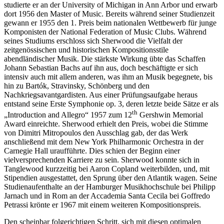
studierte er an der University of Michigan in Ann Arbor und erwarb
dort 1956 den Master of Music. Bereits während seiner Studienzeit
gewann er 1955 den 1. Preis beim nationalen Wettbewerb für junge
Komponisten der National Federation of Music Clubs. Während
seines Studiums erschloss sich Sherwood die Vielfalt der
zeitgenössischen und historischen Kompositionsstile
abendländischer Musik. Die stärkste Wirkung übte das Schaffen
Johann Sebastian Bachs auf ihn aus, doch beschäftigte er sich
intensiv auch mit allem anderen, was ihm an Musik begegnete, bis
hin zu Bartók, Stravinsky, Schönberg und den
Nachkriegsavantgardisten. Aus einer Prüfungsaufgabe heraus
entstand seine Erste Symphonie op. 3, deren letzte beide Sätze er als
th
„Introduction and Allegro“ 1957 zum 12
Gershwin Memorial
Award einreichte. Sherwood erhielt den Preis, wobei die Stimme
von Dimitri Mitropoulos den Ausschlag gab, der das Werk
anschließend mit dem New York Philharmonic Orchestra in der
Carnegie Hall uraufführte. Dies schien der Beginn einer
vielversprechenden Karriere zu sein. Sherwood konnte sich in
Tanglewood kurzzeitig bei Aaron Copland weiterbilden, und, mit
Stipendien ausgestattet, den Sprung über den Atlantik wagen. Seine
Studienaufenthalte an der Hamburger Musikhochschule bei Philipp
Jarnach und in Rom an der Accademia Santa Cecila bei Goffredo
Petrassi krönte er 1967 mit einem weiteren Kompositionspreis.
Den scheinbar folgerichtigen Schritt, sich mit diesen optimalen