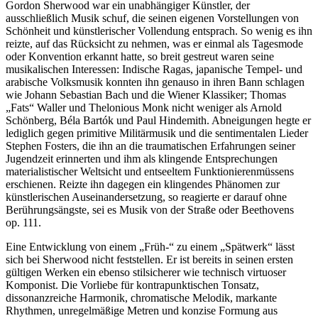
Gordon Sherwood war ein unabhängiger Künstler, der
ausschließlich Musik schuf, die seinen eigenen Vorstellungen von
Schönheit und künstlerischer Vollendung entsprach. So wenig es ihn
reizte, auf das Rücksicht zu nehmen, was er einmal als Tagesmode
oder Konvention erkannt hatte, so breit gestreut waren seine
musikalischen Interessen: Indische Ragas, japanische Tempel- und
arabische Volksmusik konnten ihn genauso in ihren Bann schlagen
wie Johann Sebastian Bach und die Wiener Klassiker; Thomas
„Fats“ Waller und Thelonious Monk nicht weniger als Arnold
Schönberg, Béla Bartók und Paul Hindemith. Abneigungen hegte er
lediglich gegen primitive Militärmusik und die sentimentalen Lieder
Stephen Fosters, die ihn an die traumatischen Erfahrungen seiner
Jugendzeit erinnerten und ihm als klingende Entsprechungen
materialistischer Weltsicht und entseeltem Funktionierenmüssens
erschienen. Reizte ihn dagegen ein klingendes Phänomen zur
künstlerischen Auseinandersetzung, so reagierte er darauf ohne
Berührungsängste, sei es Musik von der Straße oder Beethovens
op. 111.
Eine Entwicklung von einem „Früh-“ zu einem „Spätwerk“ lässt
sich bei Sherwood nicht feststellen. Er ist bereits in seinen ersten
gültigen Werken ein ebenso stilsicherer wie technisch virtuoser
Komponist. Die Vorliebe für kontrapunktischen Tonsatz,
dissonanzreiche Harmonik, chromatische Melodik, markante
Rhythmen, unregelmäßige Metren und konzise Formung aus