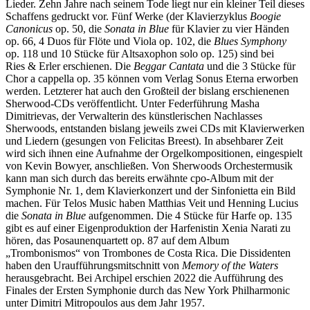
Lieder. Zehn Jahre nach seinem Tode liegt nur ein kleiner Teil dieses
Schaffens gedruckt vor. Fünf Werke (der Klavierzyklus
Boogie
Canonicus
op. 50, die
Sonata in Blue
für Klavier zu vier Händen
op. 66, 4 Duos für Flöte und Viola op. 102, die
Blues Symphony
op. 118 und 10 Stücke für Altsaxophon solo op. 125) sind bei
Ries & Erler erschienen. Die
Beggar Cantata
und die 3 Stücke für
Chor a cappella op. 35 können vom Verlag Sonus Eterna erworben
werden. Letzterer hat auch den Großteil der bislang erschienenen
Sherwood-CDs veröffentlicht. Unter Federführung Masha
Dimitrievas, der Verwalterin des künstlerischen Nachlasses
Sherwoods, entstanden bislang jeweils zwei CDs mit Klavierwerken
und Liedern (gesungen von Felicitas Breest). In absehbarer Zeit
wird sich ihnen eine Aufnahme der Orgelkompositionen, eingespielt
von Kevin Bowyer, anschließen. Von Sherwoods Orchestermusik
kann man sich durch das bereits erwähnte cpo-Album mit der
Symphonie Nr. 1, dem Klavierkonzert und der Sinfonietta ein Bild
machen. Für Telos Music haben Matthias Veit und Henning Lucius
die
Sonata in Blue
aufgenommen. Die 4 Stücke für Harfe op. 135
gibt es auf einer Eigenproduktion der Harfenistin Xenia Narati zu
hören, das Posaunenquartett op. 87 auf dem Album
„Trombonismos“ von Trombones de Costa Rica. Die Dissidenten
haben den Uraufführungsmitschnitt von
Memory of the Waters
herausgebracht. Bei Archipel erschien 2022 die Aufführung des
Finales der Ersten Symphonie durch das New York Philharmonic
unter Dimitri Mitropoulos aus dem Jahr 1957.