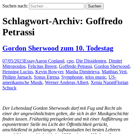
Suchen nach:
Schlagwort-Archiv: Goffredo
Petrassi
Gordon Sherwood zum 10. Todestag
07/05/2023
Essay
Aaron Copland
,
cpo
,
Die Dissidenten
,
Dimitri
Mitropoulos
,
Felicitas Breest
,
Goffredo Petrassi
,
Gordon Sherwood
,
Henning Lucius
,
Kevin Bowyer
,
Masha Dimitrieva
,
Matthias Veit
,
Philipp Jarnach
,
Sonus Eterna
,
Symphonie
,
telos music
,
US-
amerikanische Musik
,
Werner Andreas Albert
,
Xenia Narati
Florian
Schuck
Der Lebenslauf Gordon Sherwoods darf mit Fug und Recht als
einer der ungewöhnlichsten gelten, die sich in der Musikgeschichte
finden lassen. Frühzeitig preisgekrönt und mit einer Aufführung an
exponiertester Stelle ins Licht der Öffentlichkeit gerückt,
anschließend in jahrelangen Aufbaustudien bei besten Lehrern