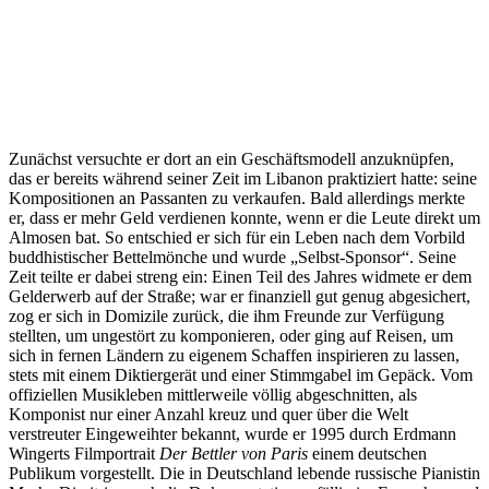
Zunächst versuchte er dort an ein Geschäftsmodell anzuknüpfen,
das er bereits während seiner Zeit im Libanon praktiziert hatte: seine
Kompositionen an Passanten zu verkaufen. Bald allerdings merkte
er, dass er mehr Geld verdienen konnte, wenn er die Leute direkt um
Almosen bat. So entschied er sich für ein Leben nach dem Vorbild
buddhistischer Bettelmönche und wurde „Selbst-Sponsor“. Seine
Zeit teilte er dabei streng ein: Einen Teil des Jahres widmete er dem
Gelderwerb auf der Straße; war er finanziell gut genug abgesichert,
zog er sich in Domizile zurück, die ihm Freunde zur Verfügung
stellten, um ungestört zu komponieren, oder ging auf Reisen, um
sich in fernen Ländern zu eigenem Schaffen inspirieren zu lassen,
stets mit einem Diktiergerät und einer Stimmgabel im Gepäck. Vom
offiziellen Musikleben mittlerweile völlig abgeschnitten, als
Komponist nur einer Anzahl kreuz und quer über die Welt
verstreuter Eingeweihter bekannt, wurde er 1995 durch Erdmann
Wingerts Filmportrait
Der Bettler von Paris
einem deutschen
Publikum vorgestellt. Die in Deutschland lebende russische Pianistin