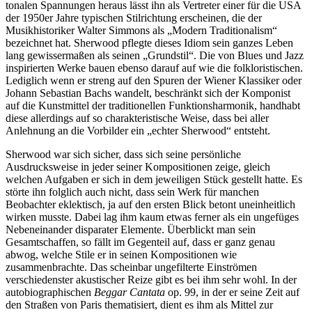
tonalen Spannungen heraus lässt ihn als Vertreter einer für die USA
der 1950er Jahre typischen Stilrichtung erscheinen, die der
Musikhistoriker Walter Simmons als „Modern Traditionalism“
bezeichnet hat. Sherwood pflegte dieses Idiom sein ganzes Leben
lang gewissermaßen als seinen „Grundstil“. Die von Blues und Jazz
inspirierten Werke bauen ebenso darauf auf wie die folkloristischen.
Lediglich wenn er streng auf den Spuren der Wiener Klassiker oder
Johann Sebastian Bachs wandelt, beschränkt sich der Komponist
auf die Kunstmittel der traditionellen Funktionsharmonik, handhabt
diese allerdings auf so charakteristische Weise, dass bei aller
Anlehnung an die Vorbilder ein „echter Sherwood“ entsteht.
Sherwood war sich sicher, dass sich seine persönliche
Ausdrucksweise in jeder seiner Kompositionen zeige, gleich
welchen Aufgaben er sich in dem jeweiligen Stück gestellt hatte. Es
störte ihn folglich auch nicht, dass sein Werk für manchen
Beobachter eklektisch, ja auf den ersten Blick betont uneinheitlich
wirken musste. Dabei lag ihm kaum etwas ferner als ein ungefüges
Nebeneinander disparater Elemente. Überblickt man sein
Gesamtschaffen, so fällt im Gegenteil auf, dass er ganz genau
abwog, welche Stile er in seinen Kompositionen wie
zusammenbrachte. Das scheinbar ungefilterte Einströmen
verschiedenster akustischer Reize gibt es bei ihm sehr wohl. In der
autobiographischen
Beggar Cantata
op. 99, in der er seine Zeit auf
den Straßen von Paris thematisiert, dient es ihm als Mittel zur