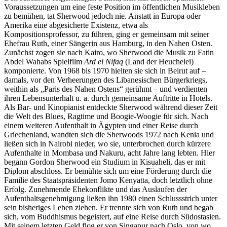
Voraussetzungen um eine feste Position im öffentlichen Musikleben
zu bemühen, tat Sherwood jedoch nie. Anstatt in Europa oder
Amerika eine abgesicherte Existenz, etwa als
Kompositionsprofessor, zu führen, ging er gemeinsam mit seiner
Ehefrau Ruth, einer Sängerin aus Hamburg, in den Nahen Osten.
Zunächst zogen sie nach Kairo, wo Sherwood die Musik zu Fatin
Abdel Wahabs Spielfilm
Ard el Nifaq
(Land der Heuchelei)
komponierte. Von 1968 bis 1970 hielten sie sich in Beirut auf –
damals, vor den Verheerungen des Libanesischen Bürgerkriegs,
weithin als „Paris des Nahen Ostens“ gerühmt – und verdienten
ihren Lebensunterhalt u. a. durch gemeinsame Auftritte in Hotels.
Als Bar- und Kinopianist entdeckte Sherwood während dieser Zeit
die Welt des Blues, Ragtime und Boogie-Woogie für sich. Nach
einem weiteren Aufenthalt in Ägypten und einer Reise durch
Griechenland, wandten sich die Sherwoods 1972 nach Kenia und
ließen sich in Nairobi nieder, wo sie, unterbrochen durch kürzere
Aufenthalte in Mombasa und Nakuru, acht Jahre lang lebten. Hier
begann Gordon Sherwood ein Studium in Kisuaheli, das er mit
Diplom abschloss. Er bemühte sich um eine Förderung durch die
Familie des Staatspräsidenten Jomo Kenyatta, doch letztlich ohne
Erfolg. Zunehmende Ehekonflikte und das Auslaufen der
Aufenthaltsgenehmigung ließen ihn 1980 einen Schlussstrich unter
sein bisheriges Leben ziehen. Er trennte sich von Ruth und begab
sich, vom Buddhismus begeistert, auf eine Reise durch Südostasien.
Mit seinem letzten Geld flog er von Singapur nach Oslo, von wo