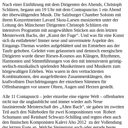
Nach einer Einführung mit dem Dirigenten des Abends, Christoph
Schlüren, begann um 19 Uhr mit dem Contrapunctus 1 ein Abend
der überwältigenden Musik. Die Salzburger Chamber Soloists mit
ihrem Konzertmeister Lavard Skou-Larsen musizierten unter der
Leitung des Münchener Dirigenten Christoph Schlüren ein
intensives Programm mit ausgewählten Stücken aus dem letzten
Meisterwerk Bachs, der „Kunst der Fuge“. Und was für eine Kunst
sich da entfaltetete! Immer neue und unvermutete Aspekte des
Eingangs-Themas wurden aufgeblättert und im Entstehen aus der
Taufe gehoben. Geleitet vom gelassenen und dennoch energischen
Dirigieren wurde dieser Riesen-Kosmos aus Klängen, Rhythmen,
Harmonien und Stimmführungen von den mit intensivstem geistig-
seelisch-musikalisch spielenden Musikerinnen und Musikern zum
hörgewaltigen Erleben. Was waren in den vertracktesten
Kombinationen, den ausgefeiltesten Zusammenklängen, den
kraftvollsten Durchdringungen der einzelnen Stimmen für
Offenbarungen vor unsere Ohren, Augen und Herzen gestellt.
Alle 11 Contapuncti – jeder einzelne eine eigene Welt – offenbarten
nicht nur die unglaubliche und immer wieder aufs Neue
faszinierende Meisterschaft des „Alten Bach“, sie gaben im zweiten
Teil auch den Nährboden für zwei Kompositionen von Robert
Schumann und Reinhard Schwarz-Schilling und regten eben auch
den finnischen Komponisten Kalevi Aho 2012 zu der Vollendung
der letzten Fuge an. Welche Steigerung auch oder gerade heute