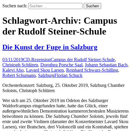
Suchen nach:
Schlagwort-Archiv: Campus
der Rudolf Steiner-Schule
Die Kunst der Fuge in Salzburg
03/11/2019
CD-Rezension
Campus der Rudolf Steiner-Schule
,
Christoph Schlüren
,
Dorothea Porsche Saal
,
Johann Sebastian Bach
,
Kalevi Aho
,
Lavard Skou Larsen
,
Reinhard Schwarz-Schilling
,
Robert Schumann
,
Salzburg
Florian Schuck
Orchesterkonzert: Salzburg, 25. Oktober 2019, Salzburg Chamber
Soloists, Christoph Schlüren
Wer sich am 25. Oktober 2019 im Odeion des Salzburger
Waldorfcampus eingefunden hatte, hatte das Glück, einer
außergewöhnlichen Demonstration kammerorchestralen Musizierens
beiwohnen zu können. Die
Salzburg Chamber Soloists
, jeweils fünf
erste und zweite Violinen (darunter der Konzertmeister Lavard Skou
Larsen), vier Bratschen, drei Violoncelli und ein Kontrabaß, spielten