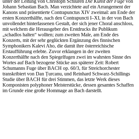
unter der Leitung von Christoph Schlüren
Die Kunst der Fuge
von
Johann Sebastian Bach. Man verzichtete auf ein Arrangement der
Kanons und präsentierte Contrapunctus XIV zweimal: am Ende der
ersten Konzerthälfte, nach den Contrapuncti I–XI, in der von Bach
unvollendet hinterlassenen Gestalt, der sich jener Choral anschloss,
mit welchem die Herausgeber des Erstdrucks ihr Publikum
„schadlos halten“ wollten; zum zweiten Male, am Ende des
Konzerts, mit der sehr geglückten Ergänzung des finnischen
Symphonikers Kalevi Aho, die damit ihre österreichische
Erstaufführung erlebte. Zuvor erklangen in der zweiten
Konzerthälfte nach den Spiegelfugen zwei im wahrsten Sinne des
Wortes auf Bach bezogene Stücke aus späterer Zeit: Robert
Schumanns Fuge über BACH op. 60/3, für Streichorchester
transkribiert von Dan Țurcanu, und Reinhard Schwarz-Schillings
Studie über BACH für drei Stimmen, das letzte Werk dieses
Komponisten polyphoner Meisterstücke, dessen gesamtes Schaffen
im Grunde eine große Hommage an Bach darstellt.