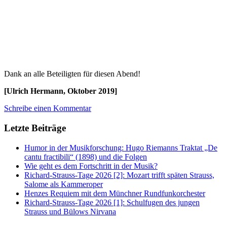
Dank an alle Beteiligten für diesen Abend!
[Ulrich Hermann, Oktober 2019]
Schreibe einen Kommentar
Letzte Beiträge
Humor in der Musikforschung: Hugo Riemanns Traktat „De
cantu fractibili“ (1898) und die Folgen
Wie geht es dem Fortschritt in der Musik?
Richard-Strauss-Tage 2026 [2]: Mozart trifft späten Strauss,
Salome als Kammeroper
Henzes Requiem mit dem Münchner Rundfunkorchester
Richard-Strauss-Tage 2026 [1]: Schulfugen des jungen
Strauss und Bülows Nirvana