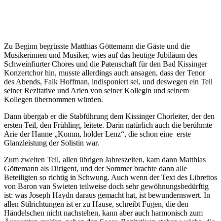
Zu Beginn begrüsste Matthias Göttemann die Gäste und die
Musikerinnen und Musiker, wies auf das heutige Jubiläum des
Schweinfiurter Chores und die Patenschaft für den Bad Kissinger
Konzertchor hin, musste allerdings auch ansagen, dass der Tenor
des Abends, Falk Hoffman, indisponiert sei, und deswegen ein Teil
seiner Rezitative und Arien von seiner Kollegin und seinem
Kollegen übernommen würden.
Dann übergab er die Stabführung dem Kissinger Chorleiter, der den
ersten Teil, den Frühling, leitete. Darin natürlich auch die berühmte
Arie der Hanne „Komm, holder Lenz“, die schon eine erste
Glanzleistung der Solistin war.
Zum zweiten Teil, allen übrigen Jahreszeiten, kam dann Matthias
Göttemann als Dirigent, und der Sommer brachte dann alle
Beteiligten so richtig in Schwung. Auch wenn der Text des Librettos
von Baron van Swieten teilweise doch sehr gewöhnungsbedürftig
ist: was Joseph Haydn daraus gemacht hat, ist bewundernswert. In
allen Stilrichtungen ist er zu Hause, schreibt Fugen, die den
Händelschen nicht nachstehen, kann aber auch harmonisch zum