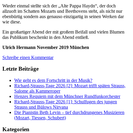
Wieder einmal stellte sich der „Alte Pappa Haydn“, der doch
allzuoft im Schatten Mozarts und Beethovens steht, als nicht nur
ebenbürtig sondern aus genauso einzigartig in seinen Werken dar
wie diese.
Ein großartiger Abend der mit großem Beifall und vielen Blumen
das Publikum beschenkt in den Abend entließ.
Ulrich Hermann November 2019 München
Schreibe einen Kommentar
Letzte Beiträge
Wie geht es dem Fortschritt in der Musik?
Richard-Strauss-Tage 2026 [2]: Mozart trifft späten Strauss,
Salome als Kammeroper
Henzes Requiem mit dem Münchner Rundfunkorchester
Richard-Strauss-Tage 2026 [1]: Schulfugen des jungen
Strauss und Bülows Nirvana
Die Pianistin Beth Levin – tief durchdrungenes Musizieren
(Mozart, Tiessen, Schubert)
Kategorien