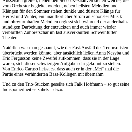
Äussersten greifen, neben den Secco-Rezitativen stehen welche, die
vom Orchester begleitet werden, neben hellsten Melodien und
Klängen für den Sommer stehen dunkle und düstere Klänge für
Herbst und Winter, ein unaufhörlicher Strom an schönster Musik
und ohrwurmhaften Melodien ergiesst sich während der anderthalb-
stündigen Darbeitung der entzückten und auch immer wieder
verblüfften Zuhörerschar im fast ausverkauften Schweinfurter
Theater.
Natürlich war man gespannt, wie der Fast-Ausfall des Tenorsolisten
überbrückt werden könnte, aber tatsächlich ließen Anna Nesyba und
Eric Fergusson keine Zweifel aufkommen, dass sie in der Lage
waren, sich dieser schwierigen Aufgabe sehr gekonnt zu stellen.
Von Enrico Caruso heisst es, dass auch er in der „Met“ mal die
Partie eines verhinderten Bass-Kollegen mit übernahm.
Und zu den Trio-Stücken gesellte sich Falk Hoffmann – so gut seine
Indisponiertheit es zuließ – dazu.