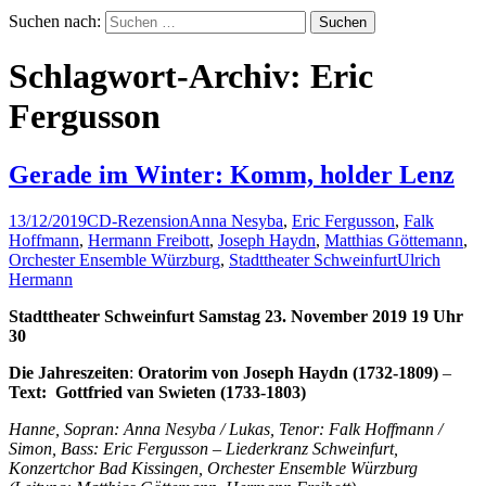
Suchen nach:
Schlagwort-Archiv: Eric
Fergusson
Gerade im Winter: Komm, holder Lenz
13/12/2019
CD-Rezension
Anna Nesyba
,
Eric Fergusson
,
Falk
Hoffmann
,
Hermann Freibott
,
Joseph Haydn
,
Matthias Göttemann
,
Orchester Ensemble Würzburg
,
Stadttheater Schweinfurt
Ulrich
Hermann
Stadttheater Schweinfurt Samstag 23. November 2019 19 Uhr
30
Die Jahreszeiten
:
Oratorim von Joseph Haydn (1732-1809)
–
Text: Gottfried van Swieten (1733-1803)
Hanne, Sopran: Anna Nesyba / Lukas, Tenor: Falk Hoffmann /
Simon, Bass: Eric Fergusson – Liederkranz Schweinfurt,
Konzertchor Bad Kissingen, Orchester Ensemble Würzburg