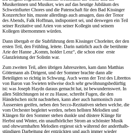
Musikerinnen und Musiker, wies auf das heutige Jubiläum des
Schweinfiurter Chores und die Patenschaft für den Bad Kissinger
Konzertchor hin, musste allerdings auch ansagen, dass der Tenor
des Abends, Falk Hoffman, indisponiert sei, und deswegen ein Teil
seiner Rezitative und Arien von seiner Kollegin und seinem
Kollegen übernommen würden.
Dann übergab er die Stabführung dem Kissinger Chorleiter, der den
ersten Teil, den Frühling, leitete. Darin natürlich auch die berühmte
Arie der Hanne „Komm, holder Lenz“, die schon eine erste
Glanzleistung der Solistin war.
Zum zweiten Teil, allen übrigen Jahreszeiten, kam dann Matthias
Göttemann als Dirigent, und der Sommer brachte dann alle
Beteiligten so richtig in Schwung. Auch wenn der Text des Librettos
von Baron van Swieten teilweise doch sehr gewöhnungsbedürftig
ist: was Joseph Haydn daraus gemacht hat, ist bewundernswert. In
allen Stilrichtungen ist er zu Hause, schreibt Fugen, die den
Händelschen nicht nachstehen, kann aber auch harmonisch zum
Äussersten greifen, neben den Secco-Rezitativen stehen welche, die
vom Orchester begleitet werden, neben hellsten Melodien und
Klängen für den Sommer stehen dunkle und düstere Klänge für
Herbst und Winter, ein unaufhörlicher Strom an schönster Musik
und ohrwurmhaften Melodien ergiesst sich während der anderthalb-
stündigen Darbeitung der entzückten und auch immer wieder