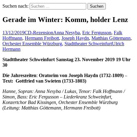
Suchen nach:
Gerade im Winter: Komm, holder Lenz
13/12/2019
CD-Rezension
Anna Nesyba
,
Eric Fergusson
,
Falk
Hoffmann
,
Hermann Freibott
,
Joseph Haydn
,
Matthias Göttemann
,
Orchester Ensemble Würzburg
,
Stadttheater Schweinfurt
Ulrich
Hermann
Stadttheater Schweinfurt Samstag 23. November 2019 19 Uhr
30
Die Jahreszeiten
:
Oratorim von Joseph Haydn (1732-1809)
–
Text: Gottfried van Swieten (1733-1803)
Hanne, Sopran: Anna Nesyba / Lukas, Tenor: Falk Hoffmann /
Simon, Bass: Eric Fergusson – Liederkranz Schweinfurt,
Konzertchor Bad Kissingen, Orchester Ensemble Würzburg
(Leitung: Matthias Göttemann, Hermann Freibott)