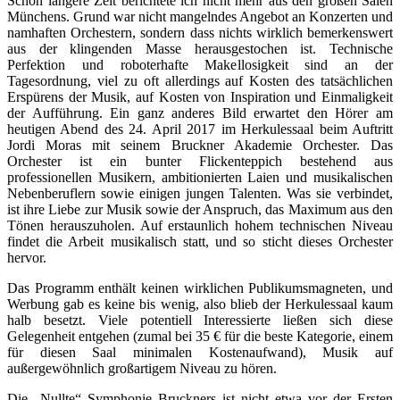
Schon längere Zeit berichtete ich nicht mehr aus den großen Sälen
Münchens. Grund war nicht mangelndes Angebot an Konzerten und
namhaften Orchestern, sondern dass nichts wirklich bemerkenswert
aus der klingenden Masse herausgestochen ist. Technische
Perfektion und roboterhafte Makellosigkeit sind an der
Tagesordnung, viel zu oft allerdings auf Kosten des tatsächlichen
Erspürens der Musik, auf Kosten von Inspiration und Einmaligkeit
der Aufführung. Ein ganz anderes Bild erwartet den Hörer am
heutigen Abend des 24. April 2017 im Herkulessaal beim Auftritt
Jordi Moras mit seinem Bruckner Akademie Orchester. Das
Orchester ist ein bunter Flickenteppich bestehend aus
professionellen Musikern, ambitionierten Laien und musikalischen
Nebenberuflern sowie einigen jungen Talenten. Was sie verbindet,
ist ihre Liebe zur Musik sowie der Anspruch, das Maximum aus den
Tönen herauszuholen. Auf erstaunlich hohem technischen Niveau
findet die Arbeit musikalisch statt, und so sticht dieses Orchester
hervor.
Das Programm enthält keinen wirklichen Publikumsmagneten, und
Werbung gab es keine bis wenig, also blieb der Herkulessaal kaum
halb besetzt. Viele potentiell Interessierte ließen sich diese
Gelegenheit entgehen (zumal bei 35 € für die beste Kategorie, einem
für diesen Saal minimalen Kostenaufwand), Musik auf
außergewöhnlich großartigem Niveau zu hören.
Die „Nullte“ Symphonie Bruckners ist nicht etwa vor der Ersten