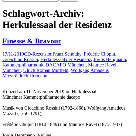
nach:
Schlagwort-Archiv:
Herkulessaal der Residenz
Finesse & Bravour
17/11/2019
CD-Rezension
Franz Schottky
,
Frédéric Chopin
,
Gioachino Rossini
,
Herkulessaal der Residenz
,
Jördis Bergmann
,
Kammerphilharmonie DACAPO München
,
Maurice Ravel
,
München
,
Ulrich Roman Murtfeld
,
Wolfgang Amadeus
Mozart
Ulrich Hermann
Konzert am 11. November 2019 im Herkulessaal
Münchner Kammerphilharmonie dacapo
Musik von Gioachino Rossini (1792-1868), Wolfgang Amadeus
Mozart (1756-1791),
Frédéric Chopin (1810-1849) und Maurice Ravel (1875-1937)
Jördis Bergmann, Violine