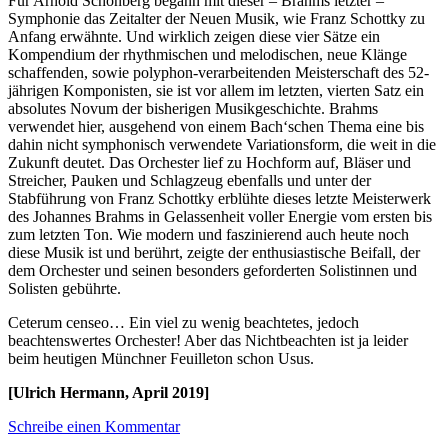
Für Arnold Schönberg begann mit dieser – Brahms letzter –
Symphonie das Zeitalter der Neuen Musik, wie Franz Schottky zu
Anfang erwähnte. Und wirklich zeigen diese vier Sätze ein
Kompendium der rhythmischen und melodischen, neue Klänge
schaffenden, sowie polyphon-verarbeitenden Meisterschaft des 52-
jährigen Komponisten, sie ist vor allem im letzten, vierten Satz ein
absolutes Novum der bisherigen Musikgeschichte. Brahms
verwendet hier, ausgehend von einem Bach‘schen Thema eine bis
dahin nicht symphonisch verwendete Variationsform, die weit in die
Zukunft deutet. Das Orchester lief zu Hochform auf, Bläser und
Streicher, Pauken und Schlagzeug ebenfalls und unter der
Stabführung von Franz Schottky erblühte dieses letzte Meisterwerk
des Johannes Brahms in Gelassenheit voller Energie vom ersten bis
zum letzten Ton. Wie modern und faszinierend auch heute noch
diese Musik ist und berührt, zeigte der enthusiastische Beifall, der
dem Orchester und seinen besonders geforderten Solistinnen und
Solisten gebührte.
Ceterum censeo… Ein viel zu wenig beachtetes, jedoch
beachtenswertes Orchester! Aber das Nichtbeachten ist ja leider
beim heutigen Münchner Feuilleton schon Usus.
[Ulrich Hermann, April 2019]
Schreibe einen Kommentar