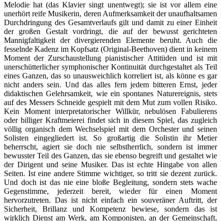
Melodie hat (das Klavier singt unentwegt); sie ist vor allem eine
unerhört reife Musikerin, deren Aufmerksamkeit der unaufhaltsamen
Durchdringung des Gesamtverlaufs gilt und damit zu einer Einheit
der großen Gestalt vordringt, die auf der bewusst gerichteten
Mannigfaltigkeit der divergierenden Elemente beruht. Auch die
fesselnde Kadenz im Kopfsatz (Original-Beethoven) dient in keinem
Moment der Zurschaustellung pianistischer Attitüden und ist mit
unerschütterlicher symphonischer Kontinuität durchgestaltet als Teil
eines Ganzen, das so unausweichlich korreliert ist, als könne es gar
nicht anders sein. Und das alles fern jedem bitteren Ernst, jeder
didaktischen Gelehrsamkeit, wie ein spontanes Naturereignis, stets
auf des Messers Schneide gespielt mit dem Mut zum vollen Risiko.
Kein Moment interpretatorischer Willkür, nebulösen Fabulierens
oder billiger Kraftmeierei findet sich in diesem Spiel, das zugleich
völlig organisch dem Wechselspiel mit dem Orchester und seinen
Solisten eingegliedert ist. So großartig die Solistin ihr Metier
beherrscht, agiert sie doch nie selbstherrlich, sondern ist immer
bewusster Teil des Ganzen, das sie ebenso begreift und gestaltet wie
der Dirigent und seine Musiker. Das ist echte Hingabe von allen
Seiten. Ist eine andere Stimme wichtiger, so tritt sie dezent zurück.
Und doch ist das nie eine bloße Begleitung, sondern stets wache
Gegenstimme, jederzeit bereit, wieder für einen Moment
hervorzutreten. Das ist nicht einfach ein souveräner Auftritt, der
Sicherheit, Brillanz und Kompetenz bewiese, sondern das ist
wirklich Dienst am Werk, am Komponisten, an der Gemeinschaft,