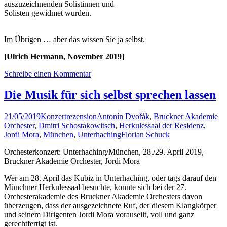
auszuzeichnenden Solistinnen und
Solisten gewidmet wurden.
Im Übrigen … aber das wissen Sie ja selbst.
[Ulrich Hermann, November 2019]
Schreibe einen Kommentar
Die Musik für sich selbst sprechen lassen
21/05/2019
Konzertrezension
Antonín Dvořák
,
Bruckner Akademie
Orchester
,
Dmitri Schostakowitsch
,
Herkulessaal der Residenz
,
Jordi Mora
,
München
,
Unterhaching
Florian Schuck
Orchesterkonzert: Unterhaching/München, 28./29. April 2019,
Bruckner Akademie Orchester, Jordi Mora
Wer am 28. April das Kubiz in Unterhaching, oder tags darauf den
Münchner Herkulessaal besuchte, konnte sich bei der 27.
Orchesterakademie des Bruckner Akademie Orchesters davon
überzeugen, dass der ausgezeichnete Ruf, der diesem Klangkörper
und seinem Dirigenten Jordi Mora vorauseilt, voll und ganz
gerechtfertigt ist.