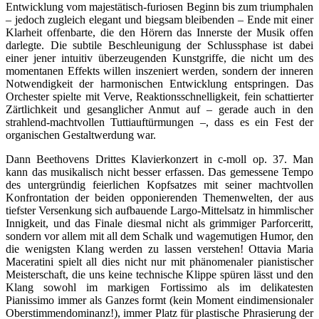
Entwicklung vom majestätisch-furiosen Beginn bis zum triumphalen
– jedoch zugleich elegant und biegsam bleibenden – Ende mit einer
Klarheit offenbarte, die den Hörern das Innerste der Musik offen
darlegte. Die subtile Beschleunigung der Schlussphase ist dabei
einer jener intuitiv überzeugenden Kunstgriffe, die nicht um des
momentanen Effekts willen inszeniert werden, sondern der inneren
Notwendigkeit der harmonischen Entwicklung entspringen. Das
Orchester spielte mit Verve, Reaktionsschnelligkeit, fein schattierter
Zärtlichkeit und gesanglicher Anmut auf – gerade auch in den
strahlend-machtvollen Tuttiauftürmungen –, dass es ein Fest der
organischen Gestaltwerdung war.
Dann Beethovens Drittes Klavierkonzert in c-moll op. 37. Man
kann das musikalisch nicht besser erfassen. Das gemessene Tempo
des untergründig feierlichen Kopfsatzes mit seiner machtvollen
Konfrontation der beiden opponierenden Themenwelten, der aus
tiefster Versenkung sich aufbauende Largo-Mittelsatz in himmlischer
Innigkeit, und das Finale diesmal nicht als grimmiger Parforceritt,
sondern vor allem mit all dem Schalk und wagemutigen Humor, den
die wenigsten Klang werden zu lassen verstehen! Ottavia Maria
Maceratini spielt all dies nicht nur mit phänomenaler pianistischer
Meisterschaft, die uns keine technische Klippe spüren lässt und den
Klang sowohl im markigen Fortissimo als im delikatesten
Pianissimo immer als Ganzes formt (kein Moment eindimensionaler
Oberstimmendominanz!), immer Platz für plastische Phrasierung der