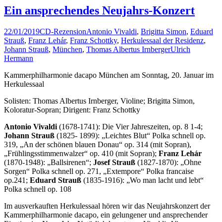
Ein ansprechendes Neujahrs-Konzert
22/01/2019
CD-Rezension
Antonio Vivaldi
,
Brigitta Simon
,
Eduard
Strauß
,
Franz Lehár
,
Franz Schottky
,
Herkulessaal der Residenz
,
Johann Strauß
,
München
,
Thomas Albertus Irnberger
Ulrich
Hermann
Kammerphilharmonie dacapo München am Sonntag, 20. Januar im
Herkulessaal
Solisten: Thomas Albertus Irnberger, Violine; Brigitta Simon,
Koloratur-Sopran; Dirigent: Franz Schottky
Antonio Vivaldi
(1678-1741): Die Vier Jahreszeiten, op. 8 1-4;
Johann Strauß
(1825- 1899): „Leichtes Blut“ Polka schnell op.
319, „An der schönen blauen Donau“ op. 314 (mit Sopran),
„Frühlingsstimmenwalzer“ op. 410 (mit Sopran);
Franz Lehár
(1870-1948): „Ballsirenen“;
Josef Strauß
(1827-1870): „Ohne
Sorgen“ Polka schnell op. 271, „Extempore“ Polka francaise
op.241;
Eduard Strauß
(1835-1916): „Wo man lacht und lebt“
Polka schnell op. 108
Im ausverkauften Herkulessaal hören wir das Neujahrskonzert der
Kammerphilharmonie dacapo, ein gelungener und ansprechender