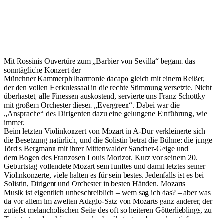
Mit Rossinis Ouvertüre zum „Barbier von Sevilla“ begann das
sonntägliche Konzert der
Münchner Kammerphilharmonie dacapo gleich mit einem Reißer,
der den vollen Herkulessaal in die rechte Stimmung versetzte. Nicht
überhastet, alle Finessen auskostend, servierte uns Franz Schottky
mit großem Orchester diesen „Evergreen“. Dabei war die
„Ansprache“ des Dirigenten dazu eine gelungene Einführung, wie
immer.
Beim letzten Violinkonzert von Mozart in A-Dur verkleinerte sich
die Besetzung natürlich, und die Solistin betrat die Bühne: die junge
Jördis Bergmann mit ihrer Mittenwalder Sandner-Geige und
dem Bogen des Franzosen Louis Morizot. Kurz vor seinem 20.
Geburtstag vollendete Mozart sein fünftes und damit letztes seiner
Violinkonzerte, viele halten es für sein bestes. Jedenfalls ist es bei
Solistin, Dirigent und Orchester in besten Händen. Mozarts
Musik ist eigentlich unbeschreiblich – wem sag ich das? – aber was
da vor allem im zweiten Adagio-Satz von Mozarts ganz anderer, der
zutiefst melancholischen Seite des oft so heiteren Götterlieblings, zu