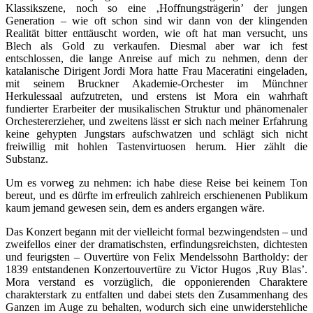
Klassikszene, noch so eine ‚Hoffnungsträgerin’ der jungen
Generation – wie oft schon sind wir dann von der klingenden
Realität bitter enttäuscht worden, wie oft hat man versucht, uns
Blech als Gold zu verkaufen. Diesmal aber war ich fest
entschlossen, die lange Anreise auf mich zu nehmen, denn der
katalanische Dirigent Jordi Mora hatte Frau Maceratini eingeladen,
mit seinem Bruckner Akademie-Orchester im Münchner
Herkulessaal aufzutreten, und erstens ist Mora ein wahrhaft
fundierter Erarbeiter der musikalischen Struktur und phänomenaler
Orchestererzieher, und zweitens lässt er sich nach meiner Erfahrung
keine gehypten Jungstars aufschwatzen und schlägt sich nicht
freiwillig mit hohlen Tastenvirtuosen herum. Hier zählt die
Substanz.
Um es vorweg zu nehmen: ich habe diese Reise bei keinem Ton
bereut, und es dürfte im erfreulich zahlreich erschienenen Publikum
kaum jemand gewesen sein, dem es anders ergangen wäre.
Das Konzert begann mit der vielleicht formal bezwingendsten – und
zweifellos einer der dramatischsten, erfindungsreichsten, dichtesten
und feurigsten – Ouvertüre von Felix Mendelssohn Bartholdy: der
1839 entstandenen Konzertouvertüre zu Victor Hugos ‚Ruy Blas’.
Mora verstand es vorzüglich, die opponierenden Charaktere
charakterstark zu entfalten und dabei stets den Zusammenhang des
Ganzen im Auge zu behalten, wodurch sich eine unwiderstehliche