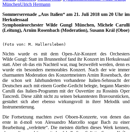
München
Ulrich Hermann
Sommerserenade „Aus Italien“ am 21. Juli 2018 um 20 Uhr im
Herkulessaal
Symphonieorchester Wilde Gungl München,
Michele Carulli
(Leitung), Arnim Rosenbach (Moderation),
Susann Král (Oboe)
(Foto von: M. Hallersleben)
Nichts wurde es mit dem Open-Air-Konzert des Orchesters
Wilde Gungl: Statt im Brunnenhof fand ihr Konzert im Herkulessaal
statt. Aber ob das ein Nachteil war, mag bezweifelt werden, denn es
wurde ein besonders memorables Konzert. Nach der wie immer
charmanten Moderation des Konzertmeisters Arnim Rosenbach, der
die schon seit Jahrhunderten vorhandene Italien-Sehnsucht der
Deutschen auch mit einem Goethe-Gedicht belegte, begann Maestro
Carulli das Italien-Programm mit der Ouvertüre zu Rossinis Oper
Tancredi. Diese zählt nicht zu seinen bekanntesten Bravourstücken,
gestaltet sich aber ebenso wirkungsvoll in ihrer Melodik und
Instrumentierung.
Die Fortsetzung machten zwei Oboen-Konzerte, von denen das
erste in d-moll von Alessandro Marcello sogar Bach zu einer
Bearbeitung „verleitete“. Die meisten dürften dieses Werk kennen,