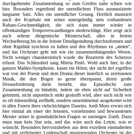
durchgehender Zusammenhang so zum Greifen nahe schien wie
hier. Besonders ergreifend der unendlichem Fluss ausmusizierte
langsame Satz. Alles ein unendlicher Gesang. Herrlich musiziert
auch der Kopfsatz mit seiner untergründig stets vorhandenen
Rubato-Geschmeidigkeit, die sich dann immer wieder in
offenkundigen Tempoverwandlungen niederschlägt. Hier zeigt sich
auch seltene dirigentische Meisterschaft, alles in freiem
Wechselbezug bis in die feinste Detailgestaltung durchzuformen und
ohne Rigidität synchron zu halten und den Rhythmus zu „atmen“,
und das Orchester geht mit wie ein zusammenhängendes Wesen.
Nicht weniger charakteristisch wurde die Bizarrerie des Scherzos
erfasst. Das Schlusslied sang Mireia Pintó. Wohl auch hier, in der
ganzen Mahler-Symphonie, kaum ein Hörer, der nicht tief ergriffen
war von der Poesie und dem Drama dieser innerlich so zerrissenen
Musik, die den Bogen so gerne überspannt, deren große
Herausforderung darin besteht, das Episodische zum
Zusammenhang zu bündeln, indem sie eben nicht auf Sicherheit
getrimmt, nicht unpoetisch strikt gestrafft wird, aber auch nicht wie
so oft tränenrührig zerfließt, sondern unsentimental ausgekostet wird
in allen Fasern ihres vielschichtigen Daseins. Jordi Mora erwies sich
hier einmal als einer der feinsten, vornehmsten und bewusstesten
Meister seiner in grundsätzlichen Fragen so uneinigen Zunft. Dazu
muss man kein Star sein, und das wäre auch das Letzte, was er
wünscht. Besonders hervorzuheben aus dem exzellent einstudierten
und mit verfeinerter Leidenschaft musizierenden Orchester ist der