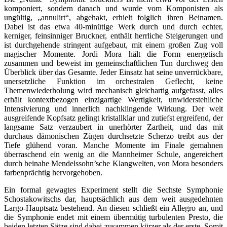
komponiert, sondern danach und wurde vom Komponisten als
ungültig, „annulirt“, abgehakt, erhielt folglich ihren Beinamen.
Dabei ist das etwa 40-minütige Werk durch und durch echter,
kerniger, feinsinniger Bruckner, enthält herrliche Steigerungen und
ist durchgehende stringent aufgebaut, mit einem großen Zug voll
magischer Momente. Jordi Mora hält die Form energetisch
zusammen und beweist im gemeinschaftlichen Tun durchweg den
Überblick über das Gesamte. Jeder Einsatz hat seine unverrückbare,
unersetzliche Funktion im orchestralen Geflecht, keine
Themenwiederholung wird mechanisch gleichartig aufgefasst, alles
erhält kontextbezogen einzigartige Wertigkeit, unwiderstehliche
Intensivierung und innerlich nachklingende Wirkung. Der weit
ausgreifende Kopfsatz gelingt kristallklar und zutiefst ergreifend, der
langsame Satz verzaubert in unerhörter Zartheit, und das mit
durchaus dämonischen Zügen durchsetzte Scherzo treibt aus der
Tiefe glühend voran. Manche Momente im Finale gemahnen
überraschend ein wenig an die Mannheimer Schule, angereichert
durch beinahe Mendelssohn’sche Klangwelten, von Mora besonders
farbenprächtig hervorgehoben.
Ein formal gewagtes Experiment stellt die Sechste Symphonie
Schostakowitschs dar, hauptsächlich aus dem weit ausgedehnten
Largo-Hauptsatz bestehend. An diesen schließt ein Allegro an, und
die Symphonie endet mit einem übermütig turbulenten Presto, die
beiden letzten Sätze sind dabei zusammen kürzer als der erste. Somit