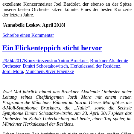
exzellente Konzertmeister Joel Bardolet, der ebenso an der Spitze
unserer besten Orchester sitzen könnte. Eines der besten Konzerte
der letzten Jahre.
[Annabelle Leskov, April 2018]
Schreibe einen Kommentar
Ein Flickenteppich sticht hervor
29/04/2017
Konzertrezension
Anton Bruckner
,
Bruckner Akademie
Orchester
,
Dmitri Schostakowitsch
,
Herkulessaal der Residenz
,
Jordi Mora
,
München
Oliver Fraenzke
Zwei Mal jährlich nimmt das Bruckner Akademie Orchester unter
Leitung seines Chefdirigenten Jordi Mora mit einem neuen
Programm die Münchner Bühnen im Sturm. Dieses Mal gibt es die
d-Moll-Symphonie Bruckners, die „Nullte“, sowie die Sechste
Symphonie Dmitri Schostakowitschs. Am 23. April 2017 spielte das
Orchester im Kubitz Unterhaching und heute, einen Tag später, im
Münchner Herkulessaal der Residenz.