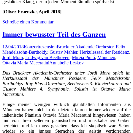
gestalteter Klang, der in jedem Moment räumlich spürbar ist.
[Oliver Fraenzke, April 2018]
Schreibe einen Kommentar
Immer bewusster Teil des Ganzen
12/04/2018
Konzertrezension
Bruckner Akademie Orchester
,
Felix
Mendelssohn-Bartholdy
,
Gustav Mahler
,
Herkulessaal der Residenz
,
Jordi Mora
,
Ludwig van Beethoven
,
Mireia Pintó
,
München
,
Ottavia Maria Maceratini
Annabelle Leskov
Das Bruckner Akademie-Orchester unter Jordi Mora spielt im
Herkulessaal der Münchner Residenz Felix Mendelssohn
Bartholdys ‚Ruy Blas’-Ouvertüre, Beethovens 3. Klavierkonzert und
Gustav Mahlers 4. Symphonie. Solistin ist Ottavia Maria
Maceratini.
Einige meiner wenigen wirklich glaubhaften Informanten aus
München haben mich in den letzten Jahren immer wieder auf die
italienische Pianistin Ottavia Maria Maceratini hingewiesen, haben
mir von ihren seltenen pianistischen und musikalischen Gaben
berichtet, und ich muss gestehen, dass ich skeptisch war. Schon
wieder so ein junges Sternchen der geistig verdorrenden