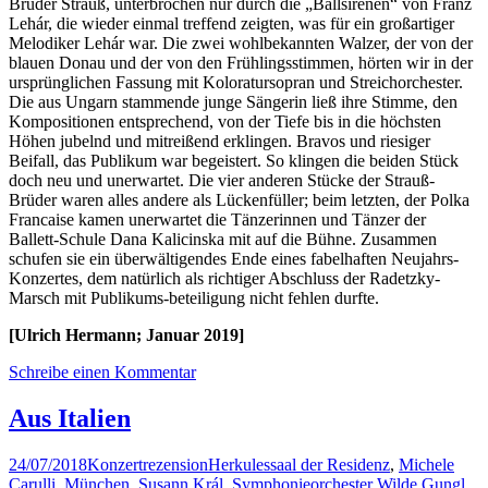
Brüder Strauß, unterbrochen nur durch die „Ballsirenen“ von Franz
Lehár, die wieder einmal treffend zeigten, was für ein großartiger
Melodiker Lehár war. Die zwei wohlbekannten Walzer, der von der
blauen Donau und der von den Frühlingsstimmen, hörten wir in der
ursprünglichen Fassung mit Koloratursopran und Streichorchester.
Die aus Ungarn stammende junge Sängerin ließ ihre Stimme, den
Kompositionen entsprechend, von der Tiefe bis in die höchsten
Höhen jubelnd und mitreißend erklingen. Bravos und riesiger
Beifall, das Publikum war begeistert. So klingen die beiden Stück
doch neu und unerwartet. Die vier anderen Stücke der Strauß-
Brüder waren alles andere als Lückenfüller; beim letzten, der Polka
Francaise kamen unerwartet die Tänzerinnen und Tänzer der
Ballett-Schule Dana Kalicinska mit auf die Bühne. Zusammen
schufen sie ein überwältigendes Ende eines fabelhaften Neujahrs-
Konzertes, dem natürlich als richtiger Abschluss der Radetzky-
Marsch mit Publikums-beteiligung nicht fehlen durfte.
[Ulrich Hermann; Januar 2019]
Schreibe einen Kommentar
Aus Italien
24/07/2018
Konzertrezension
Herkulessaal der Residenz
,
Michele
Carulli
,
München
,
Susann Král
,
Symphonieorchester Wilde Gungl