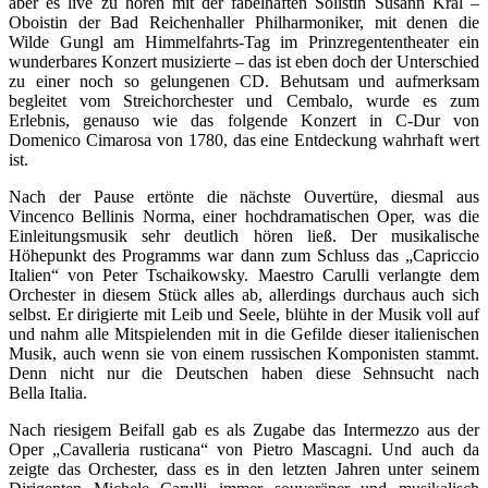
aber es live zu hören mit der fabelhaften Solistin Susann Král –
Oboistin der Bad Reichenhaller Philharmoniker, mit denen die
Wilde Gungl am Himmelfahrts-Tag im Prinzregententheater ein
wunderbares Konzert musizierte – das ist eben doch der Unterschied
zu einer noch so gelungenen CD. Behutsam und aufmerksam
begleitet vom Streichorchester und Cembalo, wurde es zum
Erlebnis, genauso wie das folgende Konzert in C-Dur von
Domenico Cimarosa von 1780, das eine Entdeckung wahrhaft wert
ist.
Nach der Pause ertönte die nächste Ouvertüre, diesmal aus
Vincenco Bellinis Norma, einer hochdramatischen Oper, was die
Einleitungsmusik sehr deutlich hören ließ. Der musikalische
Höhepunkt des Programms war dann zum Schluss das „Capriccio
Italien“ von Peter Tschaikowsky. Maestro Carulli verlangte dem
Orchester in diesem Stück alles ab, allerdings durchaus auch sich
selbst. Er dirigierte mit Leib und Seele, blühte in der Musik voll auf
und nahm alle Mitspielenden mit in die Gefilde dieser italienischen
Musik, auch wenn sie von einem russischen Komponisten stammt.
Denn nicht nur die Deutschen haben diese Sehnsucht nach
Bella Italia.
Nach riesigem Beifall gab es als Zugabe das Intermezzo aus der
Oper „Cavalleria rusticana“ von Pietro Mascagni. Und auch da
zeigte das Orchester, dass es in den letzten Jahren unter seinem