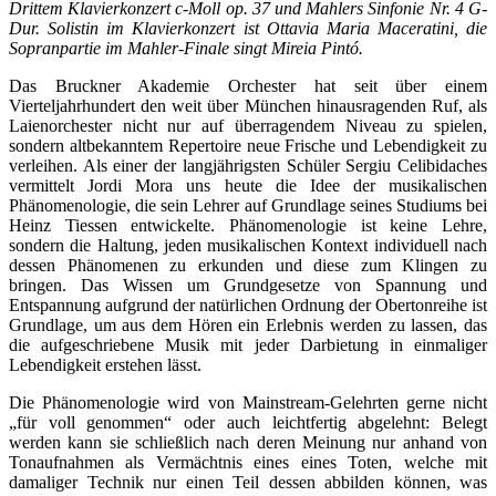
Drittem Klavierkonzert c-Moll op. 37 und Mahlers Sinfonie Nr. 4 G-
Dur. Solistin im Klavierkonzert ist Ottavia Maria Maceratini, die
Sopranpartie im Mahler-Finale singt Mireia Pintó.
Das Bruckner Akademie Orchester hat seit über einem
Vierteljahrhundert den weit über München hinausragenden Ruf, als
Laienorchester nicht nur auf überragendem Niveau zu spielen,
sondern altbekanntem Repertoire neue Frische und Lebendigkeit zu
verleihen. Als einer der langjährigsten Schüler Sergiu Celibidaches
vermittelt Jordi Mora uns heute die Idee der musikalischen
Phänomenologie, die sein Lehrer auf Grundlage seines Studiums bei
Heinz Tiessen entwickelte. Phänomenologie ist keine Lehre,
sondern die Haltung, jeden musikalischen Kontext individuell nach
dessen Phänomenen zu erkunden und diese zum Klingen zu
bringen. Das Wissen um Grundgesetze von Spannung und
Entspannung aufgrund der natürlichen Ordnung der Obertonreihe ist
Grundlage, um aus dem Hören ein Erlebnis werden zu lassen, das
die aufgeschriebene Musik mit jeder Darbietung in einmaliger
Lebendigkeit erstehen lässt.
Die Phänomenologie wird von Mainstream-Gelehrten gerne nicht
„für voll genommen“ oder auch leichtfertig abgelehnt: Belegt
werden kann sie schließlich nach deren Meinung nur anhand von
Tonaufnahmen als Vermächtnis eines eines Toten, welche mit
damaliger Technik nur einen Teil dessen abbilden können, was