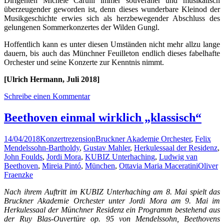
Dirigenten Michele Carulli immer souveräner und musikalisch
überzeugender geworden ist, denn dieses wunderbare Kleinod der
Musikgeschichte erwies sich als herzbewegender Abschluss des
gelungenen Sommerkonzertes der Wilden Gungl.
Hoffentlich kann es unter diesen Umständen nicht mehr allzu lange
dauern, bis auch das Münchner Feuilleton endlich dieses fabelhafte
Orchester und seine Konzerte zur Kenntnis nimmt.
[Ulrich Hermann, Juli 2018]
Schreibe einen Kommentar
Beethoven einmal wirklich „klassisch“
14/04/2018
Konzertrezension
Bruckner Akademie Orchester
,
Felix
Mendelssohn-Bartholdy
,
Gustav Mahler
,
Herkulessaal der Residenz
,
John Foulds
,
Jordi Mora
,
KUBIZ Unterhaching
,
Ludwig van
Beethoven
,
Mireia Pintó
,
München
,
Ottavia Maria Maceratini
Oliver
Fraenzke
Nach ihrem Auftritt im KUBIZ Unterhaching am 8. Mai spielt das
Bruckner Akademie Orchester unter Jordi Mora am 9. Mai im
Herkulessaal der Münchner Residenz ein Programm bestehend aus
der Ruy Blas-Ouvertüre op. 95 von Mendelssohn, Beethovens