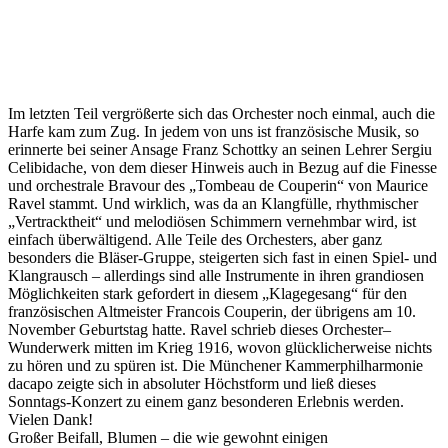
Im letzten Teil vergrößerte sich das Orchester noch einmal, auch die
Harfe kam zum Zug. In jedem von uns ist französische Musik, so
erinnerte bei seiner Ansage Franz Schottky an seinen Lehrer Sergiu
Celibidache, von dem dieser Hinweis auch in Bezug auf die Finesse
und orchestrale Bravour des „Tombeau de Couperin“ von Maurice
Ravel stammt. Und wirklich, was da an Klangfülle, rhythmischer
„Vertracktheit“ und melodiösen Schimmern vernehmbar wird, ist
einfach überwältigend. Alle Teile des Orchesters, aber ganz
besonders die Bläser-Gruppe, steigerten sich fast in einen Spiel- und
Klangrausch – allerdings sind alle Instrumente in ihren grandiosen
Möglichkeiten stark gefordert in diesem „Klagegesang“ für den
französischen Altmeister Francois Couperin, der übrigens am 10.
November Geburtstag hatte. Ravel schrieb dieses Orchester–
Wunderwerk mitten im Krieg 1916, wovon glücklicherweise nichts
zu hören und zu spüren ist. Die Münchener Kammerphilharmonie
dacapo zeigte sich in absoluter Höchstform und ließ dieses
Sonntags-Konzert zu einem ganz besonderen Erlebnis werden.
Vielen Dank!
Großer Beifall, Blumen – die wie gewohnt einigen