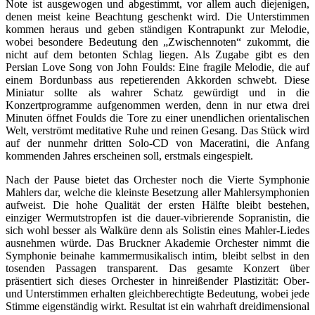
Note ist ausgewogen und abgestimmt, vor allem auch diejenigen,
denen meist keine Beachtung geschenkt wird. Die Unterstimmen
kommen heraus und geben ständigen Kontrapunkt zur Melodie,
wobei besondere Bedeutung den „Zwischennoten“ zukommt, die
nicht auf dem betonten Schlag liegen. Als Zugabe gibt es den
Persian Love Song von John Foulds: Eine fragile Melodie, die auf
einem Bordunbass aus repetierenden Akkorden schwebt. Diese
Miniatur sollte als wahrer Schatz gewürdigt und in die
Konzertprogramme aufgenommen werden, denn in nur etwa drei
Minuten öffnet Foulds die Tore zu einer unendlichen orientalischen
Welt, verströmt meditative Ruhe und reinen Gesang. Das Stück wird
auf der nunmehr dritten Solo-CD von Maceratini, die Anfang
kommenden Jahres erscheinen soll, erstmals eingespielt.
Nach der Pause bietet das Orchester noch die Vierte Symphonie
Mahlers dar, welche die kleinste Besetzung aller Mahlersymphonien
aufweist. Die hohe Qualität der ersten Hälfte bleibt bestehen,
einziger Wermutstropfen ist die dauer-vibrierende Sopranistin, die
sich wohl besser als Walküre denn als Solistin eines Mahler-Liedes
ausnehmen würde. Das Bruckner Akademie Orchester nimmt die
Symphonie beinahe kammermusikalisch intim, bleibt selbst in den
tosenden Passagen transparent. Das gesamte Konzert über
präsentiert sich dieses Orchester in hinreißender Plastizität: Ober-
und Unterstimmen erhalten gleichberechtigte Bedeutung, wobei jede
Stimme eigenständig wirkt. Resultat ist ein wahrhaft dreidimensional