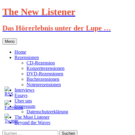
Zum
The New Listener
Inhalt
springen
Das Hörerlebnis unter der Lupe …
Menü
Home
Rezensionen
CD-Rezension
Konzertrezensionen
DVD-Rezensionen
Buchrezensionen
Notenrezensionen
Interviews
Essays
Über uns
Impressum
Datenschutzerklärung
The Must Listener
Beyond the Waves
Suchen