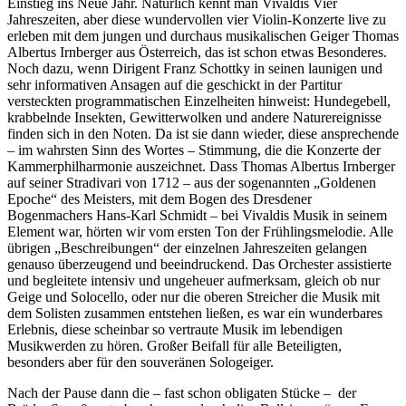
Einstieg ins Neue Jahr. Natürlich kennt man Vivaldis Vier
Jahreszeiten, aber diese wundervollen vier Violin-Konzerte live zu
erleben mit dem jungen und durchaus musikalischen Geiger Thomas
Albertus Irnberger aus Österreich, das ist schon etwas Besonderes.
Noch dazu, wenn Dirigent Franz Schottky in seinen launigen und
sehr informativen Ansagen auf die geschickt in der Partitur
versteckten programmatischen Einzelheiten hinweist: Hundegebell,
krabbelnde Insekten, Gewitterwolken und andere Naturereignisse
finden sich in den Noten. Da ist sie dann wieder, diese ansprechende
– im wahrsten Sinn des Wortes – Stimmung, die die Konzerte der
Kammerphilharmonie auszeichnet. Dass Thomas Albertus Irnberger
auf seiner Stradivari von 1712 – aus der sogenannten „Goldenen
Epoche“ des Meisters, mit dem Bogen des Dresdener
Bogenmachers Hans-Karl Schmidt – bei Vivaldis Musik in seinem
Element war, hörten wir vom ersten Ton der Frühlingsmelodie. Alle
übrigen „Beschreibungen“ der einzelnen Jahreszeiten gelangen
genauso überzeugend und beeindruckend. Das Orchester assistierte
und begleitete intensiv und ungeheuer aufmerksam, gleich ob nur
Geige und Solocello, oder nur die oberen Streicher die Musik mit
dem Solisten zusammen entstehen ließen, es war ein wunderbares
Erlebnis, diese scheinbar so vertraute Musik im lebendigen
Musikwerden zu hören. Großer Beifall für alle Beteiligten,
besonders aber für den souveränen Sologeiger.
Nach der Pause dann die – fast schon obligaten Stücke – der