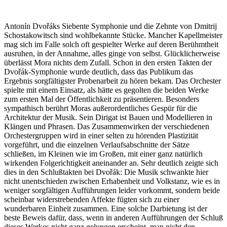
Antonín Dvořáks Siebente Symphonie und die Zehnte von Dmitrij
Schostakowitsch sind wohlbekannte Stücke. Mancher Kapellmeister
mag sich im Falle solch oft gespielter Werke auf deren Berühmtheit
ausruhen, in der Annahme, alles ginge von selbst. Glücklicherweise
überlässt Mora nichts dem Zufall. Schon in den ersten Takten der
Dvořák-Symphonie wurde deutlich, dass das Publikum das
Ergebnis sorgfältigster Probenarbeit zu hören bekam. Das Orchester
spielte mit einem Einsatz, als hätte es gegolten die beiden Werke
zum ersten Mal der Öffentlichkeit zu präsentieren. Besonders
sympathisch berührt Moras außerordentliches Gespür für die
Architektur der Musik. Sein Dirigat ist Bauen und Modellieren in
Klängen und Phrasen. Das Zusammenwirken der verschiedenen
Orchestergruppen wird in einer selten zu hörenden Plastizität
vorgeführt, und die einzelnen Verlaufsabschnitte der Sätze
schließen, im Kleinen wie im Großen, mit einer ganz natürlich
wirkenden Folgerichtigkeit aneinander an. Sehr deutlich zeigte sich
dies in den Schlußtakten bei Dvořák: Die Musik schwankte hier
nicht unentschieden zwischen Erhabenheit und Volkstanz, wie es in
weniger sorgfältigen Aufführungen leider vorkommt, sondern beide
scheinbar widerstrebenden Affekte fügten sich zu einer
wunderbaren Einheit zusammen. Eine solche Darbietung ist der
beste Beweis dafür, dass, wenn in anderen Aufführungen der Schluß
dieses Werkes nicht ganz gelungen erscheint, man nicht den