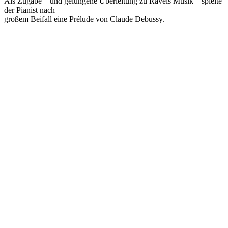
Als Zugabe – und gelungene Überleitung zu Ravels Musik – spielte
der Pianist nach
großem Beifall eine Prélude von Claude Debussy.