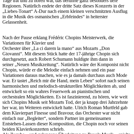
Tage trat und zu hören war, das berührte ganz besonders tiefe
Regionen. Natürlich endete der dritte Satz dieses Konzerts in der
„Liebes-Tonart“ A-Dur nach einem kleinen verschmitzten Ausflug
in die Musik des osmanischen „Erbfeindes“ in heiterster
Gelassenheit.
Nach der Pause erklang Frédéric Chopins Meisterwerk, die
Variationen für Klavier und
Orchester über „La ci darem la mano“ aus Mozarts „Don
Giovanni“. Mit diesem Stück hatte der 17-jährige Chopin sich
durchgesetzt, auch Robert Schumann huldigte ihm dann in
seiner „Neuen Musikzeitung“. Natürlich wäre der Komponist nicht
Chopin, würde er die Melodie einfach nehmen und ein paar
Variationen daraus machen, wie es ja damals durchaus auch Mode
war. Er tastet „Reich mir die Hand, mein Leben“ sofort nach seinen
harmonischen und melodisch-strukturellen Möglichkeiten ab, und
entwickelt so ein wahres Feuerwerk an pianistischen und
orchestralen Möglichkeiten. Es ist faszinierend, zu hören, wie weit
sich Chopins Musik seit Mozarts Tod, der ja knapp drei Jahrzehnte
her war, im Weiteren entwickelt hatte. Ulrich Roman Murtfeld gab
dem Klavierpart Finesse und Bravour, das Orchester war nicht
einfach nur „Begleiter“, sondern Partner im gemeinsamen
Entstehen-Lassen dieser Komposition, die Chopin noch vor seinen
beiden Klavierkonzerten schrieb.