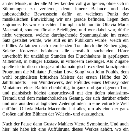
an der Musik, in der alle Mitwirkenden völlig aufgehen, ohne sich in
Stimmungen zu verlieren, denn innere Balance und das
unbestechliche Bewusstsein dafür, an welchem Punkt der
musikalischen Entwicklung wir uns gerade befinden, liegen dem
zugrunde. Es war ein echter Triumph nicht nur für Ottavia Maria
Maceratini, sondern für alle Beteiligten, und wer dabei war, dürfte
nicht vergessen, welche durchgehende Spannungslinie im ersten
Satz gestaltet wurde, wie still es im Publikum wurde, welch ein
erfülltes Aufatmen nach dem letzten Ton durch die Reihen ging.
Solche Konzerte belohnen alle ernsthaft suchenden Hörer
unverhofft für unzählige Stunden des Durchhaltens in gepflegtem
Mittelmaß, in billiger Ekstase, in virtuosem Geklingel. Als Zugabe
spielte sie in diesem insgesamt dramaturgisch exzellent konzipierten
Programm die Miniatur ‚Persian Love Song’ von John Foulds, dem
wohl originellsten britischen Meister der ersten Hälfte des 20.
Jahrhunderts – ein Wunderwerk, den Préludes eines Debussy oder
Miniaturen eines Bartók ebenbürtig, in ganz und gar eigenem Ton,
und pianistisch höchst anspruchsvoll mit den tiefen pianissimo-
Tremoli und dem melancholischen Gesang, der sich darüber erhebt
und uns aus dem alltäglichen Zeitempfinden in eine entrückte Welt
entführt. Ottavia Maria Maceratini hat alles, um als eine der ganz
Großen auf den Bühnen der Welt ein- und auszugehen.
Nach der Pause dann Gustav Mahlers Vierte Symphonie. Und auch
hier: nie habe ich eine Aufführung dieses Werkes gehört, wo ein