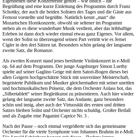
Eigenheiten diese Konzertreihe gehört – wie üblich – die
Begrüßung und eine kurze Einleitung des Programms durch Franz
Schottky, der auch die beiden Solisten des Tages und die Gäste aus
Fernost vorstellte und begrüßte. Natürlich kennt „man“ die
Mozartschen Hornkonzerte, obwohl sie seltener im Programm
stehen als es diese wunderbare Musik verdient, aber das leibhaftige
Erleben ist dann doch wieder einmal etwas ganz Eigenes. Vor allem,
wenn der Solist so überzeugend seinen Part vertritt wie es Jernei
Cigler in den drei Sätzen tat. Besonders schön gelang der langsame
zweite Satz, die Romanze.
Als zweites Konzert stand jenes berühmte Violinkonzert in e-Moll
op. 64 auf dem Programm. Der junge Augsburger Simon Luethy
spielte auf seiner Gaglino Geige mit dem Satori-Bogen dieses bei
allen Geigern hochgeschätzte Stück mit souveräner Meisterschaft,
begeisterte Publikum und Musiker gleichermaßen mit seiner uneitlen
und hochmusikalischen Präsenz, die dem Orchester Anlass bot, das
„Silbertablett“ seiner Begleitkunst zu präsentieren. Auch hier wieder
gelang der langsame zweite Satz, das Andante, ganz besonders
schön und innig, aber auch der Virtuosität des ersten und dritten
Satzes bleiben Solist und Orchester nichts schuldig. Großer Beifall
und als Zugabe eine Paganini Caprice Nr. 3 .
Nach der Pause – noch einmal vergrößerte sich das gemeinsame
Orchester für die vierte Symphonie von Johannes Brahms in e-Moll.