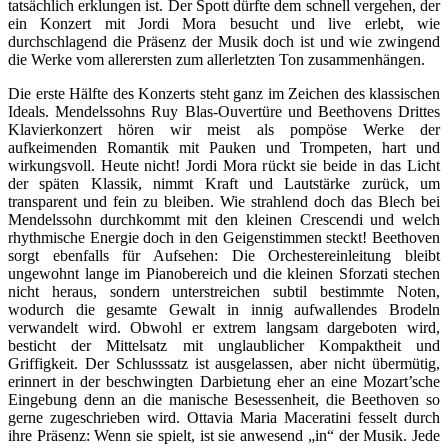
tatsächlich erklungen ist. Der Spott dürfte dem schnell vergehen, der
ein Konzert mit Jordi Mora besucht und live erlebt, wie
durchschlagend die Präsenz der Musik doch ist und wie zwingend
die Werke vom allerersten zum allerletzten Ton zusammenhängen.
Die erste Hälfte des Konzerts steht ganz im Zeichen des klassischen
Ideals. Mendelssohns Ruy Blas-Ouvertüre und Beethovens Drittes
Klavierkonzert hören wir meist als pompöse Werke der
aufkeimenden Romantik mit Pauken und Trompeten, hart und
wirkungsvoll. Heute nicht! Jordi Mora rückt sie beide in das Licht
der späten Klassik, nimmt Kraft und Lautstärke zurück, um
transparent und fein zu bleiben. Wie strahlend doch das Blech bei
Mendelssohn durchkommt mit den kleinen Crescendi und welch
rhythmische Energie doch in den Geigenstimmen steckt! Beethoven
sorgt ebenfalls für Aufsehen: Die Orchestereinleitung bleibt
ungewohnt lange im Pianobereich und die kleinen Sforzati stechen
nicht heraus, sondern unterstreichen subtil bestimmte Noten,
wodurch die gesamte Gewalt in innig aufwallendes Brodeln
verwandelt wird. Obwohl er extrem langsam dargeboten wird,
besticht der Mittelsatz mit unglaublicher Kompaktheit und
Griffigkeit. Der Schlusssatz ist ausgelassen, aber nicht übermütig,
erinnert in der beschwingten Darbietung eher an eine Mozart’sche
Eingebung denn an die manische Besessenheit, die Beethoven so
gerne zugeschrieben wird. Ottavia Maria Maceratini fesselt durch
ihre Präsenz: Wenn sie spielt, ist sie anwesend „in“ der Musik. Jede