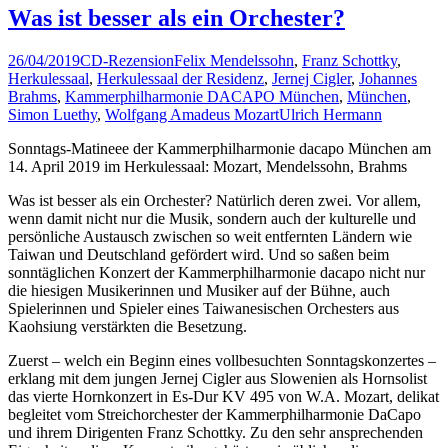
Was ist besser als ein Orchester?
26/04/2019
CD-Rezension
Felix Mendelssohn
,
Franz Schottky
,
Herkulessaal
,
Herkulessaal der Residenz
,
Jernej Cigler
,
Johannes
Brahms
,
Kammerphilharmonie DACAPO München
,
München
,
Simon Luethy
,
Wolfgang Amadeus Mozart
Ulrich Hermann
Sonntags-Matineee der Kammerphilharmonie dacapo München am
14. April 2019 im Herkulessaal: Mozart, Mendelssohn, Brahms
Was ist besser als ein Orchester? Natürlich deren zwei. Vor allem,
wenn damit nicht nur die Musik, sondern auch der kulturelle und
persönliche Austausch zwischen so weit entfernten Ländern wie
Taiwan und Deutschland gefördert wird. Und so saßen beim
sonntäglichen Konzert der Kammerphilharmonie dacapo nicht nur
die hiesigen Musikerinnen und Musiker auf der Bühne, auch
Spielerinnen und Spieler eines Taiwanesischen Orchesters aus
Kaohsiung verstärkten die Besetzung.
Zuerst – welch ein Beginn eines vollbesuchten Sonntagskonzertes –
erklang mit dem jungen Jernej Cigler aus Slowenien als Hornsolist
das vierte Hornkonzert in Es-Dur KV 495 von W.A. Mozart, delikat
begleitet vom Streichorchester der Kammerphilharmonie DaCapo
und ihrem Dirigenten Franz Schottky. Zu den sehr ansprechenden