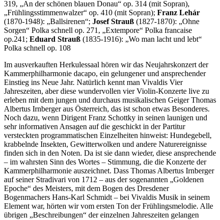
319, „An der schönen blauen Donau“ op. 314 (mit Sopran),
„Frühlingsstimmenwalzer“ op. 410 (mit Sopran);
Franz Lehár
(1870-1948): „Ballsirenen“;
Josef Strauß
(1827-1870): „Ohne
Sorgen“ Polka schnell op. 271, „Extempore“ Polka francaise
op.241;
Eduard Strauß
(1835-1916): „Wo man lacht und lebt“
Polka schnell op. 108
Im ausverkauften Herkulessaal hören wir das Neujahrskonzert der
Kammerphilharmonie dacapo, ein gelungener und ansprechender
Einstieg ins Neue Jahr. Natürlich kennt man Vivaldis Vier
Jahreszeiten, aber diese wundervollen vier Violin-Konzerte live zu
erleben mit dem jungen und durchaus musikalischen Geiger Thomas
Albertus Irnberger aus Österreich, das ist schon etwas Besonderes.
Noch dazu, wenn Dirigent Franz Schottky in seinen launigen und
sehr informativen Ansagen auf die geschickt in der Partitur
versteckten programmatischen Einzelheiten hinweist: Hundegebell,
krabbelnde Insekten, Gewitterwolken und andere Naturereignisse
finden sich in den Noten. Da ist sie dann wieder, diese ansprechende
– im wahrsten Sinn des Wortes – Stimmung, die die Konzerte der
Kammerphilharmonie auszeichnet. Dass Thomas Albertus Irnberger
auf seiner Stradivari von 1712 – aus der sogenannten „Goldenen
Epoche“ des Meisters, mit dem Bogen des Dresdener
Bogenmachers Hans-Karl Schmidt – bei Vivaldis Musik in seinem
Element war, hörten wir vom ersten Ton der Frühlingsmelodie. Alle
übrigen „Beschreibungen“ der einzelnen Jahreszeiten gelangen