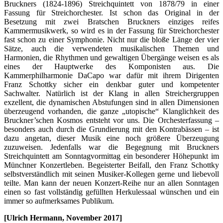
Bruckners (1824-1896) Streichquintett von 1878/79 in einer
Fassung für Streichorchester. Ist schon das Original in der
Besetzung mit zwei Bratschen Bruckners einziges reifes
Kammermusikwerk, so wird es in der Fassung für Streichorchester
fast schon zu einer Symphonie. Nicht nur die bloße Länge der vier
Sätze, auch die verwendeten musikalischen Themen und
Harmonien, die Rhythmen und gewaltigen Übergänge weisen es als
eines der Hauptwerke des Komponisten aus. Die
Kammerphilharmonie DaCapo war dafür mit ihrem Dirigenten
Franz Schottky sicher ein denkbar guter und kompetenter
Sachwalter. Natürlich ist der Klang in allen Streichergruppen
exzellent, die dynamischen Abstufungen sind in allen Dimensionen
überzeugend vorhanden, die ganze „utopische“ Klanglichkeit des
Bruckner’schen Kosmos entsteht vor uns. Die Orchesterfassung –
besonders auch durch die Grundierung mit den Kontrabässen – ist
dazu angetan, dieser Musik eine noch größere Überzeugung
zuzuweisen. Jedenfalls war die Begegnung mit Bruckners
Streichquintett am Sonntagvormittag ein besonderer Höhepunkt im
Münchner Konzertleben. Begeisterter Beifall, den Franz Schottky
selbstverständlich mit seinen Musiker-Kollegen gerne und liebevoll
teilte. Man kann der neuen Konzert-Reihe nur an allen Sonntagen
einen so fast vollständig gefüllten Herkulessaal wünschen und ein
immer so aufmerksames Publikum.
[Ulrich Hermann, November 2017]