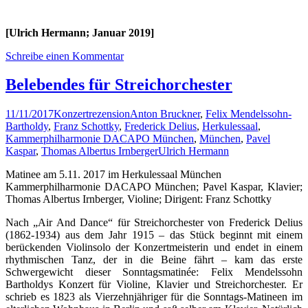
[Ulrich Hermann; Januar 2019]
Schreibe einen Kommentar
Belebendes für Streichorchester
11/11/2017
Konzertrezension
Anton Bruckner
,
Felix Mendelssohn-
Bartholdy
,
Franz Schottky
,
Frederick Delius
,
Herkulessaal
,
Kammerphilharmonie DACAPO München
,
München
,
Pavel
Kaspar
,
Thomas Albertus Irnberger
Ulrich Hermann
Matinee am 5.11. 2017 im Herkulessaal München
Kammerphilharmonie DACAPO München; Pavel Kaspar, Klavier;
Thomas Albertus Irnberger, Violine; Dirigent: Franz Schottky
Nach „Air And Dance“ für Streichorchester von Frederick Delius
(1862-1934) aus dem Jahr 1915 – das Stück beginnt mit einem
berückenden Violinsolo der Konzertmeisterin und endet in einem
rhythmischen Tanz, der in die Beine fährt – kam das erste
Schwergewicht dieser Sonntagsmatinée: Felix Mendelssohn
Bartholdys Konzert für Violine, Klavier und Streichorchester. Er
schrieb es 1823 als Vierzehnjähriger für die Sonntags-Matineen im