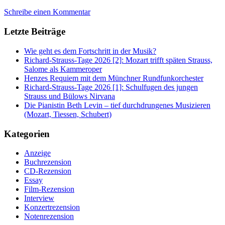
Schreibe einen Kommentar
Letzte Beiträge
Wie geht es dem Fortschritt in der Musik?
Richard-Strauss-Tage 2026 [2]: Mozart trifft späten Strauss,
Salome als Kammeroper
Henzes Requiem mit dem Münchner Rundfunkorchester
Richard-Strauss-Tage 2026 [1]: Schulfugen des jungen
Strauss und Bülows Nirvana
Die Pianistin Beth Levin – tief durchdrungenes Musizieren
(Mozart, Tiessen, Schubert)
Kategorien
Anzeige
Buchrezension
CD-Rezension
Essay
Film-Rezension
Interview
Konzertrezension
Notenrezension