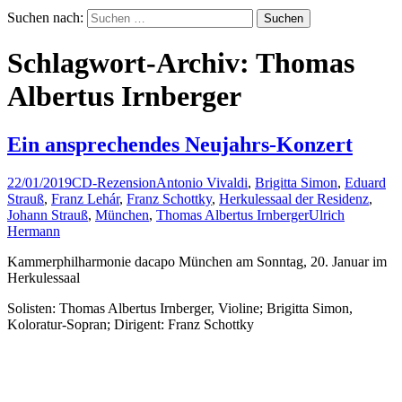
Suchen nach:
Schlagwort-Archiv: Thomas
Albertus Irnberger
Ein ansprechendes Neujahrs-Konzert
22/01/2019
CD-Rezension
Antonio Vivaldi
,
Brigitta Simon
,
Eduard
Strauß
,
Franz Lehár
,
Franz Schottky
,
Herkulessaal der Residenz
,
Johann Strauß
,
München
,
Thomas Albertus Irnberger
Ulrich
Hermann
Kammerphilharmonie dacapo München am Sonntag, 20. Januar im
Herkulessaal
Solisten: Thomas Albertus Irnberger, Violine; Brigitta Simon,
Koloratur-Sopran; Dirigent: Franz Schottky