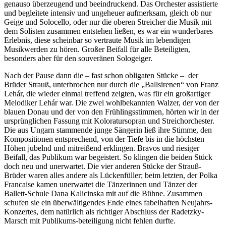
genauso überzeugend und beeindruckend. Das Orchester assistierte
und begleitete intensiv und ungeheuer aufmerksam, gleich ob nur
Geige und Solocello, oder nur die oberen Streicher die Musik mit
dem Solisten zusammen entstehen ließen, es war ein wunderbares
Erlebnis, diese scheinbar so vertraute Musik im lebendigen
Musikwerden zu hören. Großer Beifall für alle Beteiligten,
besonders aber für den souveränen Sologeiger.
Nach der Pause dann die – fast schon obligaten Stücke – der
Brüder Strauß, unterbrochen nur durch die „Ballsirenen“ von Franz
Lehár, die wieder einmal treffend zeigten, was für ein großartiger
Melodiker Lehár war. Die zwei wohlbekannten Walzer, der von der
blauen Donau und der von den Frühlingsstimmen, hörten wir in der
ursprünglichen Fassung mit Koloratursopran und Streichorchester.
Die aus Ungarn stammende junge Sängerin ließ ihre Stimme, den
Kompositionen entsprechend, von der Tiefe bis in die höchsten
Höhen jubelnd und mitreißend erklingen. Bravos und riesiger
Beifall, das Publikum war begeistert. So klingen die beiden Stück
doch neu und unerwartet. Die vier anderen Stücke der Strauß-
Brüder waren alles andere als Lückenfüller; beim letzten, der Polka
Francaise kamen unerwartet die Tänzerinnen und Tänzer der
Ballett-Schule Dana Kalicinska mit auf die Bühne. Zusammen
schufen sie ein überwältigendes Ende eines fabelhaften Neujahrs-
Konzertes, dem natürlich als richtiger Abschluss der Radetzky-
Marsch mit Publikums-beteiligung nicht fehlen durfte.