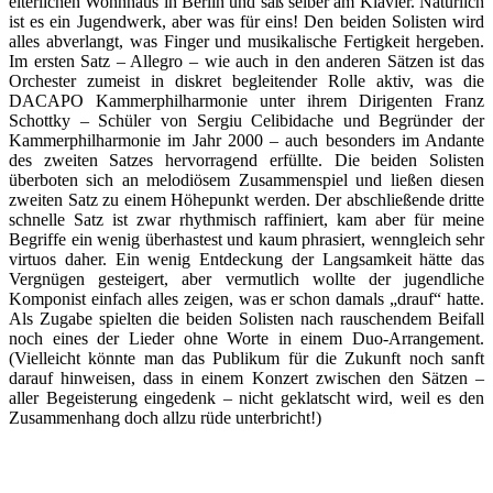
elterlichen Wohnhaus in Berlin und saß selber am Klavier. Natürlich
ist es ein Jugendwerk, aber was für eins! Den beiden Solisten wird
alles abverlangt, was Finger und musikalische Fertigkeit hergeben.
Im ersten Satz – Allegro – wie auch in den anderen Sätzen ist das
Orchester zumeist in diskret begleitender Rolle aktiv, was die
DACAPO Kammerphilharmonie unter ihrem Dirigenten Franz
Schottky – Schüler von Sergiu Celibidache und Begründer der
Kammerphilharmonie im Jahr 2000 – auch besonders im Andante
des zweiten Satzes hervorragend erfüllte. Die beiden Solisten
überboten sich an melodiösem Zusammenspiel und ließen diesen
zweiten Satz zu einem Höhepunkt werden. Der abschließende dritte
schnelle Satz ist zwar rhythmisch raffiniert, kam aber für meine
Begriffe ein wenig überhastest und kaum phrasiert, wenngleich sehr
virtuos daher. Ein wenig Entdeckung der Langsamkeit hätte das
Vergnügen gesteigert, aber vermutlich wollte der jugendliche
Komponist einfach alles zeigen, was er schon damals „drauf“ hatte.
Als Zugabe spielten die beiden Solisten nach rauschendem Beifall
noch eines der Lieder ohne Worte in einem Duo-Arrangement.
(Vielleicht könnte man das Publikum für die Zukunft noch sanft
darauf hinweisen, dass in einem Konzert zwischen den Sätzen –
aller Begeisterung eingedenk – nicht geklatscht wird, weil es den
Zusammenhang doch allzu rüde unterbricht!)