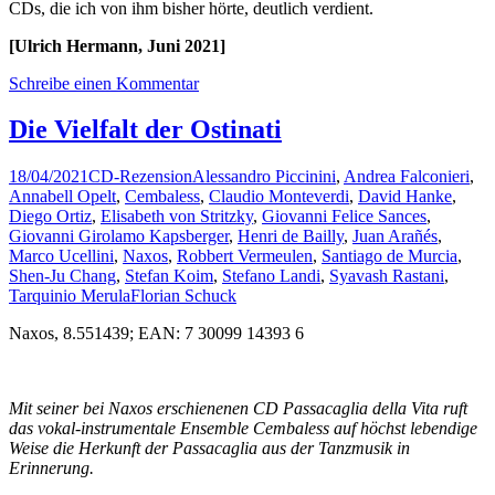
CDs, die ich von ihm bisher hörte, deutlich verdient.
[Ulrich Hermann, Juni 2021]
Schreibe einen Kommentar
Die Vielfalt der Ostinati
18/04/2021
CD-Rezension
Alessandro Piccinini
,
Andrea Falconieri
,
Annabell Opelt
,
Cembaless
,
Claudio Monteverdi
,
David Hanke
,
Diego Ortiz
,
Elisabeth von Stritzky
,
Giovanni Felice Sances
,
Giovanni Girolamo Kapsberger
,
Henri de Bailly
,
Juan Arañés
,
Marco Ucellini
,
Naxos
,
Robbert Vermeulen
,
Santiago de Murcia
,
Shen-Ju Chang
,
Stefan Koim
,
Stefano Landi
,
Syavash Rastani
,
Tarquinio Merula
Florian Schuck
Naxos, 8.551439; EAN: 7 30099 14393 6
Mit seiner bei Naxos erschienenen CD Passacaglia della Vita ruft
das vokal-instrumentale Ensemble Cembaless auf höchst lebendige
Weise die Herkunft der Passacaglia aus der Tanzmusik in
Erinnerung.