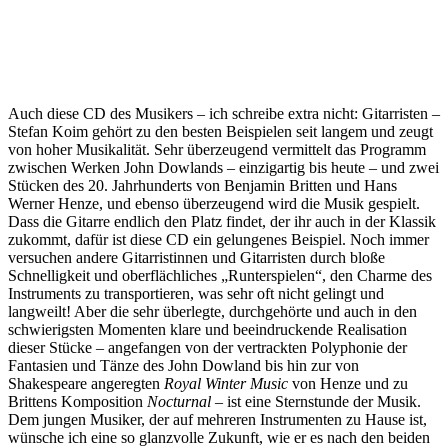
Auch diese CD des Musikers – ich schreibe extra nicht: Gitarristen –
Stefan Koim gehört zu den besten Beispielen seit langem und zeugt
von hoher Musikalität. Sehr überzeugend vermittelt das Programm
zwischen Werken John Dowlands – einzigartig bis heute – und zwei
Stücken des 20. Jahrhunderts von Benjamin Britten und Hans
Werner Henze, und ebenso überzeugend wird die Musik gespielt.
Dass die Gitarre endlich den Platz findet, der ihr auch in der Klassik
zukommt, dafür ist diese CD ein gelungenes Beispiel. Noch immer
versuchen andere Gitarristinnen und Gitarristen durch bloße
Schnelligkeit und oberflächliches „Runterspielen“, den Charme des
Instruments zu transportieren, was sehr oft nicht gelingt und
langweilt! Aber die sehr überlegte, durchgehörte und auch in den
schwierigsten Momenten klare und beeindruckende Realisation
dieser Stücke – angefangen von der vertrackten Polyphonie der
Fantasien und Tänze des John Dowland bis hin zur von
Shakespeare angeregten
Royal Winter Music
von Henze und zu
Brittens Komposition
Nocturnal
– ist eine Sternstunde der Musik.
Dem jungen Musiker, der auf mehreren Instrumenten zu Hause ist,
wünsche ich eine so glanzvolle Zukunft, wie er es nach den beiden