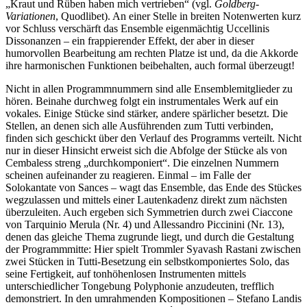
„Kraut und Rüben haben mich vertrieben“ (vgl.
Goldberg-
Variationen
, Quodlibet). An einer Stelle in breiten Notenwerten kurz
vor Schluss verschärft das Ensemble eigenmächtig Uccellinis
Dissonanzen – ein frappierender Effekt, der aber in dieser
humorvollen Bearbeitung am rechten Platze ist und, da die Akkorde
ihre harmonischen Funktionen beibehalten, auch formal überzeugt!
Nicht in allen Programmnummern sind alle Ensemblemitglieder zu
hören. Beinahe durchweg folgt ein instrumentales Werk auf ein
vokales. Einige Stücke sind stärker, andere spärlicher besetzt. Die
Stellen, an denen sich alle Ausführenden zum Tutti verbinden,
finden sich geschickt über den Verlauf des Programms verteilt. Nicht
nur in dieser Hinsicht erweist sich die Abfolge der Stücke als von
Cembaless streng „durchkomponiert“. Die einzelnen Nummern
scheinen aufeinander zu reagieren. Einmal – im Falle der
Solokantate von Sances – wagt das Ensemble, das Ende des Stückes
wegzulassen und mittels einer Lautenkadenz direkt zum nächsten
überzuleiten. Auch ergeben sich Symmetrien durch zwei Ciaccone
von Tarquinio Merula (Nr. 4) und Allessandro Piccinini (Nr. 13),
denen das gleiche Thema zugrunde liegt, und durch die Gestaltung
der Programmmitte: Hier spielt Trommler Syavash Rastani zwischen
zwei Stücken in Tutti-Besetzung ein selbstkomponiertes Solo, das
seine Fertigkeit, auf tonhöhenlosen Instrumenten mittels
unterschiedlicher Tongebung Polyphonie anzudeuten, trefflich
demonstriert. In den umrahmenden Kompositionen – Stefano Landis