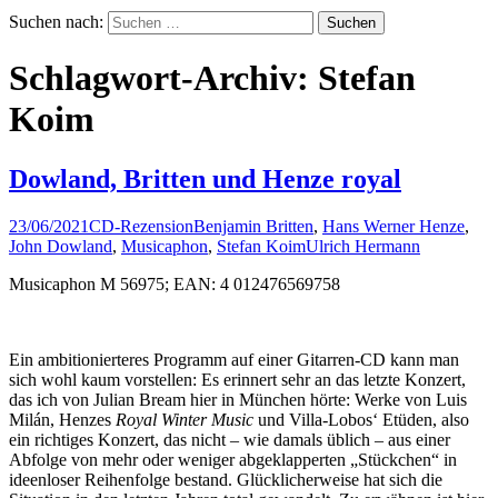
Suchen nach:
Schlagwort-Archiv: Stefan
Koim
Dowland, Britten und Henze royal
23/06/2021
CD-Rezension
Benjamin Britten
,
Hans Werner Henze
,
John Dowland
,
Musicaphon
,
Stefan Koim
Ulrich Hermann
Musicaphon M 56975; EAN: 4 012476569758
Ein ambitionierteres Programm auf einer Gitarren-CD kann man
sich wohl kaum vorstellen: Es erinnert sehr an das letzte Konzert,
das ich von Julian Bream hier in München hörte: Werke von Luis
Milán, Henzes
Royal Winter Music
und Villa-Lobos‘ Etüden, also
ein richtiges Konzert, das nicht – wie damals üblich – aus einer
Abfolge von mehr oder weniger abgeklapperten „Stückchen“ in
ideenloser Reihenfolge bestand. Glücklicherweise hat sich die