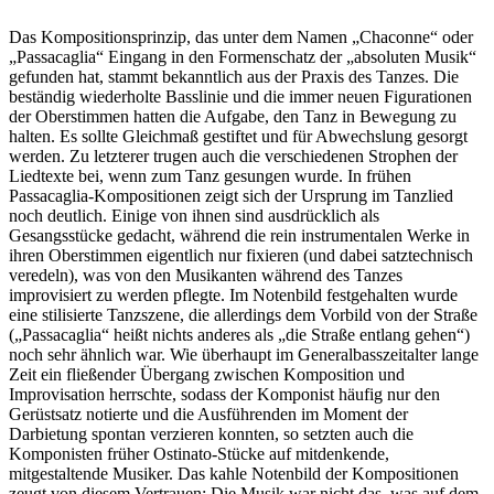
Das Kompositionsprinzip, das unter dem Namen „Chaconne“ oder
„Passacaglia“ Eingang in den Formenschatz der „absoluten Musik“
gefunden hat, stammt bekanntlich aus der Praxis des Tanzes. Die
beständig wiederholte Basslinie und die immer neuen Figurationen
der Oberstimmen hatten die Aufgabe, den Tanz in Bewegung zu
halten. Es sollte Gleichmaß gestiftet und für Abwechslung gesorgt
werden. Zu letzterer trugen auch die verschiedenen Strophen der
Liedtexte bei, wenn zum Tanz gesungen wurde. In frühen
Passacaglia-Kompositionen zeigt sich der Ursprung im Tanzlied
noch deutlich. Einige von ihnen sind ausdrücklich als
Gesangsstücke gedacht, während die rein instrumentalen Werke in
ihren Oberstimmen eigentlich nur fixieren (und dabei satztechnisch
veredeln), was von den Musikanten während des Tanzes
improvisiert zu werden pflegte. Im Notenbild festgehalten wurde
eine stilisierte Tanzszene, die allerdings dem Vorbild von der Straße
(„Passacaglia“ heißt nichts anderes als „die Straße entlang gehen“)
noch sehr ähnlich war. Wie überhaupt im Generalbasszeitalter lange
Zeit ein fließender Übergang zwischen Komposition und
Improvisation herrschte, sodass der Komponist häufig nur den
Gerüstsatz notierte und die Ausführenden im Moment der
Darbietung spontan verzieren konnten, so setzten auch die
Komponisten früher Ostinato-Stücke auf mitdenkende,
mitgestaltende Musiker. Das kahle Notenbild der Kompositionen
zeugt von diesem Vertrauen: Die Musik war nicht das, was auf dem