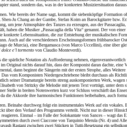
pier stand, sondern das, was in der konkreten Musiziersituation darau
n. Wie bereits der Name sagt, kommt die siebenköpfige Formation oh
, Shen-Ju Chang an der Gambe, Stefan Koim an Barockgitarre bzw. Erz
zung, um jene Atmosphäre des Tanzes zu erzeugen, aus der Passacaglia,
lt, haben die Musiker „Passacaglia della Vita“ genannt. Der von einer h
onkrete Lebenssituation, die zur Entstehung der musikalischen Form g
kann. Auch auf die verschiedenen Erscheinungsformen frühbarocker Ost
go de Murcia), eine Bergamasca (von Marco Uccellini), eine über gle
i dolce e’l tormento
von Claudio Monteverdi).
s die spärliche Notation als Aufforderung nehmen, eigenverantwortlich 
t im Original nichts darauf hin, dass der Komponist daran dachte, eine 
ental, dann beginnt die Sängerin mit der ersten Strophe, alles Weitere
. Das vom Komponisten Niedergeschriebene bleibt durchaus als Richtlin
htlich seiner Dramaturgie bereits streng auskomponierten Werk, wagen 
m Elisabeth von Stritzky die Melodie mit jenem Text vorträgt, unter de
iner Stelle in breiten Notenwerten kurz vor Schluss verschärft das Ens
d, da die Akkorde ihre harmonischen Funktionen beibehalten, auch forma
. Beinahe durchweg folgt ein instrumentales Werk auf ein vokales. Eini
kt über den Verlauf des Programms verteilt. Nicht nur in dieser Hinsic
eagieren. Einmal – im Falle der Solokantate von Sances – wagt das E
ymmetrien durch zwei Ciaccone von Tarquinio Merula (Nr. 4) und Alless
avash Rastani zwischen zwei Stücken in Tutti-Besetzung ein selbstkomp