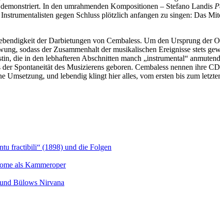
ch demonstriert. In den umrahmenden Kompositionen – Stefano Landis
P
die Instrumentalisten gegen Schluss plötzlich anfangen zu singen: Das 
Lebendigkeit der Darbietungen von Cembaless. Um den Ursprung der Ost
wung, sodass der Zusammenhalt der musikalischen Ereignisse stets ge
anistin, die in den lebhafteren Abschnitten manch „instrumental“ anmute
aus der Spontaneität des Musizierens geboren. Cembaless nennen ihre 
Umsetzung, und lebendig klingt hier alles, vom ersten bis zum letzte
u fractibili“ (1898) und die Folgen
Salome als Kammeroper
s und Bülows Nirvana