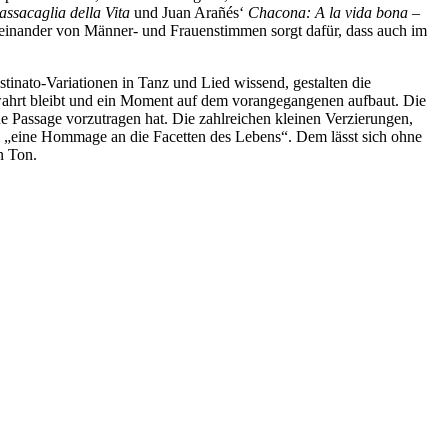
assacaglia della Vita
und Juan Arañés‘
Chacona: A la vida bona
–
Miteinander von Männer- und Frauenstimmen sorgt dafür, dass auch im
inato-Variationen in Tanz und Lied wissend, gestalten die
wahrt bleibt und ein Moment auf dem vorangegangenen aufbaut. Die
nde Passage vorzutragen hat. Die zahlreichen kleinen Verzierungen,
CD „eine Hommage an die Facetten des Lebens“. Dem lässt sich ohne
n Ton.