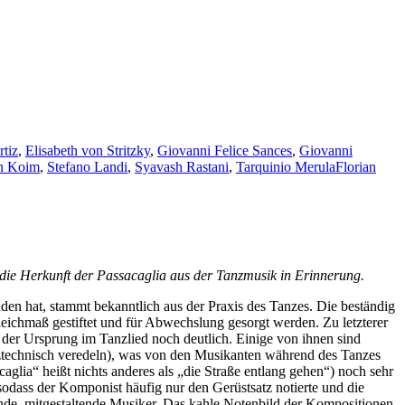
tiz
,
Elisabeth von Stritzky
,
Giovanni Felice Sances
,
Giovanni
an Koim
,
Stefano Landi
,
Syavash Rastani
,
Tarquinio Merula
Florian
 die Herkunft der Passacaglia aus der Tanzmusik in Erinnerung.
n hat, stammt bekanntlich aus der Praxis des Tanzes. Die beständig
eichmaß gestiftet und für Abwechslung gesorgt werden. Zu letzterer
der Ursprung im Tanzlied noch deutlich. Einige von ihnen sind
atztechnisch veredeln), was von den Musikanten während des Tanzes
caglia“ heißt nichts anderes als „die Straße entlang gehen“) noch sehr
sodass der Komponist häufig nur den Gerüstsatz notierte und die
nde, mitgestaltende Musiker. Das kahle Notenbild der Kompositionen