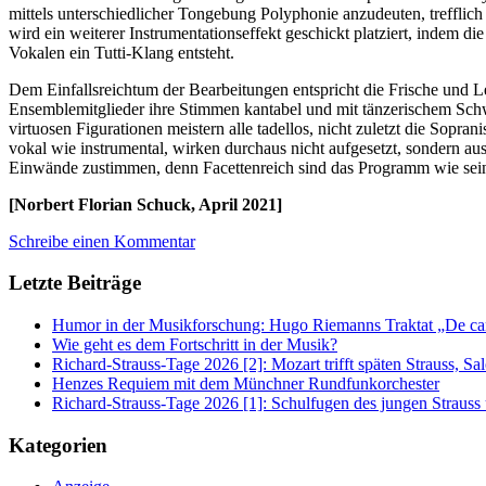
mittels unterschiedlicher Tongebung Polyphonie anzudeuten, treffli
wird ein weiterer Instrumentationseffekt geschickt platziert, indem 
Vokalen ein Tutti-Klang entsteht.
Dem Einfallsreichtum der Bearbeitungen entspricht die Frische und 
Ensemblemitglieder ihre Stimmen kantabel und mit tänzerischem Sch
virtuosen Figurationen meistern alle tadellos, nicht zuletzt die Sopr
vokal wie instrumental, wirken durchaus nicht aufgesetzt, sondern 
Einwände zustimmen, denn Facettenreich sind das Programm wie seine 
[Norbert Florian Schuck, April 2021]
Schreibe einen Kommentar
Letzte Beiträge
Humor in der Musikforschung: Hugo Riemanns Traktat „De cant
Wie geht es dem Fortschritt in der Musik?
Richard-Strauss-Tage 2026 [2]: Mozart trifft späten Strauss, 
Henzes Requiem mit dem Münchner Rundfunkorchester
Richard-Strauss-Tage 2026 [1]: Schulfugen des jungen Straus
Kategorien