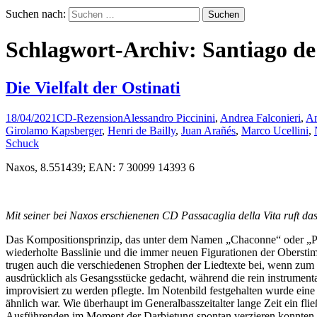
Suchen nach:
Schlagwort-Archiv: Santiago d
Die Vielfalt der Ostinati
18/04/2021
CD-Rezension
Alessandro Piccinini
,
Andrea Falconieri
,
An
Girolamo Kapsberger
,
Henri de Bailly
,
Juan Arañés
,
Marco Ucellini
,
Schuck
Naxos, 8.551439; EAN: 7 30099 14393 6
Mit seiner bei Naxos erschienenen CD Passacaglia della Vita ruft d
Das Kompositionsprinzip, das unter dem Namen „Chaconne“ oder „Pas
wiederholte Basslinie und die immer neuen Figurationen der Oberstim
trugen auch die verschiedenen Strophen der Liedtexte bei, wenn zum 
ausdrücklich als Gesangsstücke gedacht, während die rein instrument
improvisiert zu werden pflegte. Im Notenbild festgehalten wurde eine s
ähnlich war. Wie überhaupt im Generalbasszeitalter lange Zeit ein f
Ausführenden im Moment der Darbietung spontan verzieren konnten, 