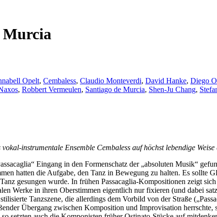
e Murcia
nabell Opelt
,
Cembaless
,
Claudio Monteverdi
,
David Hanke
,
Diego Or
Naxos
,
Robbert Vermeulen
,
Santiago de Murcia
,
Shen-Ju Chang
,
Stef
as vokal-instrumentale Ensemble Cembaless auf höchst lebendige Weise
sacaglia“ Eingang in den Formenschatz der „absoluten Musik“ gefunde
men hatten die Aufgabe, den Tanz in Bewegung zu halten. Es sollte Gl
Tanz gesungen wurde. In frühen Passacaglia-Kompositionen zeigt sich 
alen Werke in ihren Oberstimmen eigentlich nur fixieren (und dabei s
tilisierte Tanzszene, die allerdings dem Vorbild von der Straße („Passa
ließender Übergang zwischen Komposition und Improvisation herrschte, 
so setzten auch die Komponisten früher Ostinato-Stücke auf mitdenke