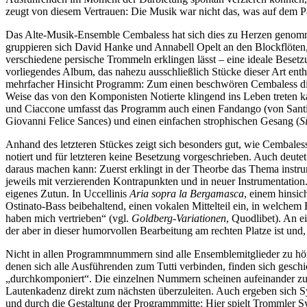
zeugt von diesem Vertrauen: Die Musik war nicht das, was auf dem Pa
Das Alte-Musik-Ensemble Cembaless hat sich dies zu Herzen genomme
gruppieren sich David Hanke und Annabell Opelt an den Blockflöten
verschiedene persische Trommeln erklingen lässt – eine ideale Beset
vorliegendes Album, das nahezu ausschließlich Stücke dieser Art enthä
mehrfacher Hinsicht Programm: Zum einen beschwören Cembaless die k
Weise das von den Komponisten Notierte klingend ins Leben treten 
und Ciaccone umfasst das Programm auch einen Fandango (von Santia
Giovanni Felice Sances) und einen einfachen strophischen Gesang (
S
Anhand des letzteren Stückes zeigt sich besonders gut, wie Cembales
notiert und für letzteren keine Besetzung vorgeschrieben. Auch deute
daraus machen kann: Zuerst erklingt in der Theorbe das Thema instrum
jeweils mit verzierenden Kontrapunkten und in neuer Instrumentation
eigenes Zutun. In Uccellinis
Aria sopra la Bergamasca
, einem hinsic
Ostinato-Bass beibehaltend, einen vokalen Mittelteil ein, in welche
haben mich vertrieben“ (vgl.
Goldberg-Variationen
, Quodlibet). An e
der aber in dieser humorvollen Bearbeitung am rechten Platze ist un
Nicht in allen Programmnummern sind alle Ensemblemitglieder zu hören
denen sich alle Ausführenden zum Tutti verbinden, finden sich geschic
„durchkomponiert“. Die einzelnen Nummern scheinen aufeinander zu r
Lautenkadenz direkt zum nächsten überzuleiten. Auch ergeben sich S
und durch die Gestaltung der Programmmitte: Hier spielt Trommler Sy