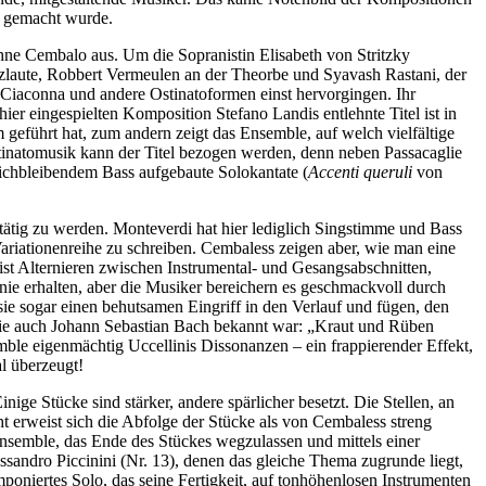
s gemacht wurde.
ne Cembalo aus. Um die Sopranistin Elisabeth von Stritzky
laute, Robbert Vermeulen an der Theorbe und Syavash Rastani, der
 Ciaconna und andere Ostinatoformen einst hervorgingen. Ihr
ier eingespielten Komposition Stefano Landis entlehnte Titel ist in
eführt hat, zum andern zeigt das Ensemble, auf welch vielfältige
inatomusik kann der Titel bezogen werden, denn neben Passacaglie
ichbleibendem Bass aufgebaute Solokantate (
Accenti queruli
von
tätig zu werden. Monteverdi hat hier lediglich Singstimme und Bass
Variationenreihe zu schreiben. Cembaless zeigen aber, wie man eine
 ist Alternieren zwischen Instrumental- und Gesangsabschnitten,
ie erhalten, aber die Musiker bereichern es geschmackvoll durch
sie sogar einen behutsamen Eingriff in den Verlauf und fügen, den
m sie auch Johann Sebastian Bach bekannt war: „Kraut und Rüben
emble eigenmächtig Uccellinis Dissonanzen – ein frappierender Effekt,
l überzeugt!
ge Stücke sind stärker, andere spärlicher besetzt. Die Stellen, an
ht erweist sich die Abfolge der Stücke als von Cembaless streng
nsemble, das Ende des Stückes wegzulassen und mittels einer
andro Piccinini (Nr. 13), denen das gleiche Thema zugrunde liegt,
oniertes Solo, das seine Fertigkeit, auf tonhöhenlosen Instrumenten