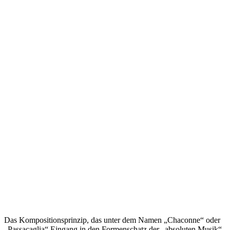
Das Kompositionsprinzip, das unter dem Namen „Chaconne“ oder
„Passacaglia“ Eingang in den Formenschatz der „absoluten Musik“