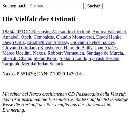
Suchen nach:
Die Vielfalt der Ostinati
18/04/2021
CD-Rezension
Alessandro Piccinini
,
Andrea Falconieri
,
Annabell Opelt
,
Cembaless
,
Claudio Monteverdi
,
David Hanke
,
Diego Ortiz
,
Elisabeth von Stritzky
,
Giovanni Felice Sances
,
Giovanni Girolamo Kapsberger
,
Henri de Bailly
,
Juan Arañés
,
Marco Ucellini
,
Naxos
,
Robbert Vermeulen
,
Santiago de Murcia
,
Shen-Ju Chang
,
Stefan Koim
,
Stefano Landi
,
Syavash Rastani
,
Tarquinio Merula
Florian Schuck
Naxos, 8.551439; EAN: 7 30099 14393 6
Mit seiner bei Naxos erschienenen CD Passacaglia della Vita ruft
das vokal-instrumentale Ensemble Cembaless auf höchst lebendige
Weise die Herkunft der Passacaglia aus der Tanzmusik in
Erinnerung.