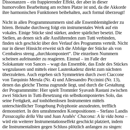
Dissonanzen – ein frappierender Effekt, der aber in dieser
humorvollen Bearbeitung am rechten Platze ist und, da die Akkorde
ihre harmonischen Funktionen beibehalten, auch formal überzeugt!
Nicht in allen Programmnummern sind alle Ensemblemitglieder zu
hören. Beinahe durchweg folgt ein instrumentales Werk auf ein
vokales. Einige Stücke sind stärker, andere spärlicher besetzt. Die
Stellen, an denen sich alle Ausführenden zum Tutti verbinden,
finden sich geschickt über den Verlauf des Programms verteilt. Nicht
nur in dieser Hinsicht erweist sich die Abfolge der Stücke als von
Cembaless streng „durchkomponiert“. Die einzelnen Nummern
scheinen aufeinander zu reagieren. Einmal – im Falle der
Solokantate von Sances – wagt das Ensemble, das Ende des Stückes
wegzulassen und mittels einer Lautenkadenz direkt zum nächsten
überzuleiten. Auch ergeben sich Symmetrien durch zwei Ciaccone
von Tarquinio Merula (Nr. 4) und Allessandro Piccinini (Nr. 13),
denen das gleiche Thema zugrunde liegt, und durch die Gestaltung
der Programmmitte: Hier spielt Trommler Syavash Rastani zwischen
zwei Stücken in Tutti-Besetzung ein selbstkomponiertes Solo, das
seine Fertigkeit, auf tonhöhenlosen Instrumenten mittels
unterschiedlicher Tongebung Polyphonie anzudeuten, trefflich
demonstriert. In den umrahmenden Kompositionen – Stefano Landis
Passacaglia della Vita
und Juan Arañés‘
Chacona: A la vida bona
–
wird ein weiterer Instrumentationseffekt geschickt platziert, indem
die Instrumentalisten gegen Schluss plötzlich anfangen zu singen: