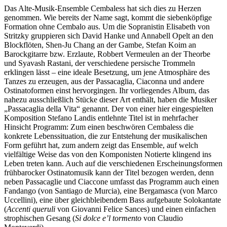
Das Alte-Musik-Ensemble Cembaless hat sich dies zu Herzen
genommen. Wie bereits der Name sagt, kommt die siebenköpfige
Formation ohne Cembalo aus. Um die Sopranistin Elisabeth von
Stritzky gruppieren sich David Hanke und Annabell Opelt an den
Blockflöten, Shen-Ju Chang an der Gambe, Stefan Koim an
Barockgitarre bzw. Erzlaute, Robbert Vermeulen an der Theorbe
und Syavash Rastani, der verschiedene persische Trommeln
erklingen lässt – eine ideale Besetzung, um jene Atmosphäre des
Tanzes zu erzeugen, aus der Passacaglia, Ciaconna und andere
Ostinatoformen einst hervorgingen. Ihr vorliegendes Album, das
nahezu ausschließlich Stücke dieser Art enthält, haben die Musiker
„Passacaglia della Vita“ genannt. Der von einer hier eingespielten
Komposition Stefano Landis entlehnte Titel ist in mehrfacher
Hinsicht Programm: Zum einen beschwören Cembaless die
konkrete Lebenssituation, die zur Entstehung der musikalischen
Form geführt hat, zum andern zeigt das Ensemble, auf welch
vielfältige Weise das von den Komponisten Notierte klingend ins
Leben treten kann. Auch auf die verschiedenen Erscheinungsformen
frühbarocker Ostinatomusik kann der Titel bezogen werden, denn
neben Passacaglie und Ciaccone umfasst das Programm auch einen
Fandango (von Santiago de Murcia), eine Bergamasca (von Marco
Uccellini), eine über gleichbleibendem Bass aufgebaute Solokantate
(
Accenti queruli
von Giovanni Felice Sances) und einen einfachen
strophischen Gesang (
Si dolce e’l tormento
von Claudio