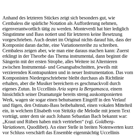
Anhand des letzteren Stückes zeigt sich besonders gut, wie
Cembaless die spärliche Notation als Aufforderung nehmen,
eigenverantwortlich tätig zu werden. Monteverdi hat hier lediglich
Singstimme und Bass notiert und für letzteren keine Besetzung
vorgeschrieben. Auch deutet im Original nichts darauf hin, dass der
Komponist daran dachte, eine Variationenreihe zu schreiben.
Cembaless zeigen aber, wie man eine daraus machen kann: Zuerst
erklingt in der Theorbe das Thema instrumental, dann beginnt die
Sängerin mit der ersten Strophe, alles Weitere ist Alternieren
zwischen Instrumental- und Gesangsabschnitten, jeweils mit
verzierenden Kontrapunkten und in neuer Instrumentation. Das vom
Komponisten Niedergeschriebene bleibt durchaus als Richtlinie
erhalten, aber die Musiker bereichern es geschmackvoll durch
eigenes Zutun. In Uccellinis
Aria sopra la Bergamasca
, einem
hinsichtlich seiner Dramaturgie bereits streng auskomponierten
Werk, wagen sie sogar einen behutsamen Eingriff in den Verlauf
und fügen, den Ostinato-Bass beibehaltend, einen vokalen Mittelteil
ein, in welchem Elisabeth von Stritzky die Melodie mit jenem Text
vorträgt, unter dem sie auch Johann Sebastian Bach bekannt war:
„Kraut und Rüben haben mich vertrieben“ (vgl.
Goldberg-
Variationen
, Quodlibet). An einer Stelle in breiten Notenwerten kurz
vor Schluss verschärft das Ensemble eigenmächtig Uccellinis