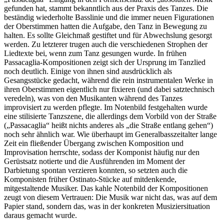
gefunden hat, stammt bekanntlich aus der Praxis des Tanzes. Die
beständig wiederholte Basslinie und die immer neuen Figurationen
der Oberstimmen hatten die Aufgabe, den Tanz in Bewegung zu
halten. Es sollte Gleichmaß gestiftet und für Abwechslung gesorgt
werden. Zu letzterer trugen auch die verschiedenen Strophen der
Liedtexte bei, wenn zum Tanz gesungen wurde. In frühen
Passacaglia-Kompositionen zeigt sich der Ursprung im Tanzlied
noch deutlich. Einige von ihnen sind ausdrücklich als
Gesangsstücke gedacht, während die rein instrumentalen Werke in
ihren Oberstimmen eigentlich nur fixieren (und dabei satztechnisch
veredeln), was von den Musikanten während des Tanzes
improvisiert zu werden pflegte. Im Notenbild festgehalten wurde
eine stilisierte Tanzszene, die allerdings dem Vorbild von der Straße
(„Passacaglia“ heißt nichts anderes als „die Straße entlang gehen“)
noch sehr ähnlich war. Wie überhaupt im Generalbasszeitalter lange
Zeit ein fließender Übergang zwischen Komposition und
Improvisation herrschte, sodass der Komponist häufig nur den
Gerüstsatz notierte und die Ausführenden im Moment der
Darbietung spontan verzieren konnten, so setzten auch die
Komponisten früher Ostinato-Stücke auf mitdenkende,
mitgestaltende Musiker. Das kahle Notenbild der Kompositionen
zeugt von diesem Vertrauen: Die Musik war nicht das, was auf dem
Papier stand, sondern das, was in der konkreten Musiziersituation
daraus gemacht wurde.