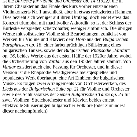
ist die
Burleske für Violine und Orchester op. 14 (1922)
, die in
ihrem Charakter an das Finale des kurz vorher entstandenen
Violinkonzerts Nr. 1 anschließt, aber in etwas reduziertem Rahmen.
Dies bezieht sich weniger auf ihren Umfang, doch endet etwa das
Konzert triumphal mit machtvoller Akkordik, so ist der Schluss der
Burleske verspielter, scherzohafter, weniger sinfonisch. Die übrigen
Werke mit solistischer Violine sind Bearbeitungen, zunächst von
Werken für Violine und Klavier: dem
Horo
aus den
Bulgarischen
Paraphrasen op. 18
, einer farbenprächtigen Stilisierung eines
bulgarischen Tanzes, sowie der
Bulgarischen Rhapsodie
„
Vardar“
op. 16
, beides Werke aus der ersten Hälfte der 1920er Jahre, wobei
die Orchestrierung von
Vardar
aus den 1950er Jahren stammt. Von
Vardar
existiert auch eine Fassung für Orchester, und in dieser
Version ist die Rhapsodie Wladigerows meistgespieltes und
populärstes Werk überhaupt, eine Art Emblem der bulgarischen
Musik. Es folgen zwei Arrangements von Orchesterwerken, des
Lieds
aus der
Bulgarischen Suite op. 21
für Violine und Orchester
sowie des Schlusssatzes der
Sieben
Bulgarischen Tänze op. 23
für
zwei Violinen, Streichorchester und Klavier, beides erneut
effektvolle Stilisierungen bulgarischer Folklore (oder zumindest
dieser nachempfunden).