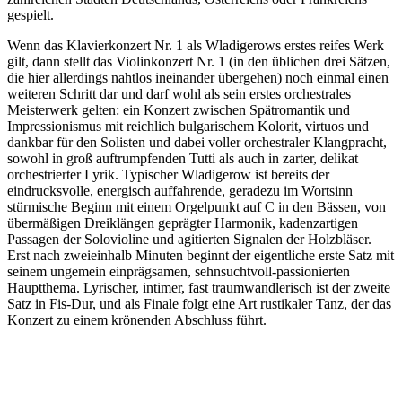
gespielt.
Wenn das Klavierkonzert Nr. 1 als Wladigerows erstes reifes Werk
gilt, dann stellt das Violinkonzert Nr. 1 (in den üblichen drei Sätzen,
die hier allerdings nahtlos ineinander übergehen) noch einmal einen
weiteren Schritt dar und darf wohl als sein erstes orchestrales
Meisterwerk gelten: ein Konzert zwischen Spätromantik und
Impressionismus mit reichlich bulgarischem Kolorit, virtuos und
dankbar für den Solisten und dabei voller orchestraler Klangpracht,
sowohl in groß auftrumpfenden Tutti als auch in zarter, delikat
orchestrierter Lyrik. Typischer Wladigerow ist bereits der
eindrucksvolle, energisch auffahrende, geradezu im Wortsinn
stürmische Beginn mit einem Orgelpunkt auf C in den Bässen, von
übermäßigen Dreiklängen geprägter Harmonik, kadenzartigen
Passagen der Solovioline und agitierten Signalen der Holzbläser.
Erst nach zweieinhalb Minuten beginnt der eigentliche erste Satz mit
seinem ungemein einprägsamen, sehnsuchtvoll-passionierten
Hauptthema. Lyrischer, intimer, fast traumwandlerisch ist der zweite
Satz in Fis-Dur, und als Finale folgt eine Art rustikaler Tanz, der das
Konzert zu einem krönenden Abschluss führt.