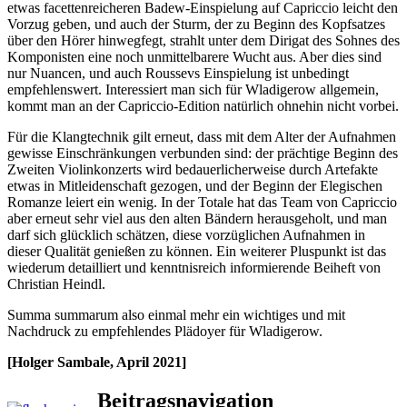
etwas facettenreicheren Badew-Einspielung auf Capriccio leicht den
Vorzug geben, und auch der Sturm, der zu Beginn des Kopfsatzes
über den Hörer hinwegfegt, strahlt unter dem Dirigat des Sohnes des
Komponisten eine noch unmittelbarere Wucht aus. Aber dies sind
nur Nuancen, und auch Roussevs Einspielung ist unbedingt
empfehlenswert. Interessiert man sich für Wladigerow allgemein,
kommt man an der Capriccio-Edition natürlich ohnehin nicht vorbei.
Für die Klangtechnik gilt erneut, dass mit dem Alter der Aufnahmen
gewisse Einschränkungen verbunden sind: der prächtige Beginn des
Zweiten Violinkonzerts wird bedauerlicherweise durch Artefakte
etwas in Mitleidenschaft gezogen, und der Beginn der Elegischen
Romanze leiert ein wenig. In der Totale hat das Team von Capriccio
aber erneut sehr viel aus den alten Bändern herausgeholt, und man
darf sich glücklich schätzen, diese vorzüglichen Aufnahmen in
dieser Qualität genießen zu können. Ein weiterer Pluspunkt ist das
wiederum detailliert und kenntnisreich informierende Beiheft von
Christian Heindl.
Summa summarum also einmal mehr ein wichtiges und mit
Nachdruck zu empfehlendes Plädoyer für Wladigerow.
[Holger Sambale, April 2021]
Beitragsnavigation