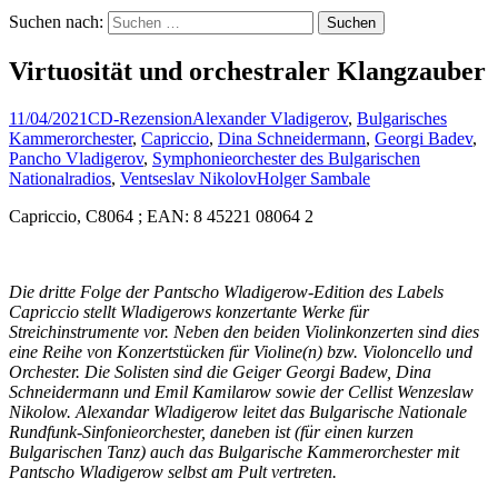
Suchen nach:
Virtuosität und orchestraler Klangzauber
11/04/2021
CD-Rezension
Alexander Vladigerov
,
Bulgarisches
Kammerorchester
,
Capriccio
,
Dina Schneidermann
,
Georgi Badev
,
Pancho Vladigerov
,
Symphonieorchester des Bulgarischen
Nationalradios
,
Ventseslav Nikolov
Holger Sambale
Capriccio, C8064 ; EAN: 8 45221 08064 2
Die dritte Folge der Pantscho Wladigerow-Edition des Labels
Capriccio stellt Wladigerows konzertante Werke für
Streichinstrumente vor. Neben den beiden Violinkonzerten sind dies
eine Reihe von Konzertstücken für Violine(n) bzw. Violoncello und
Orchester. Die Solisten sind die Geiger Georgi Badew, Dina
Schneidermann und Emil Kamilarow sowie der Cellist Wenzeslaw
Nikolow. Alexandar Wladigerow leitet das Bulgarische Nationale
Rundfunk-Sinfonieorchester, daneben ist (für einen kurzen
Bulgarischen Tanz) auch das Bulgarische Kammerorchester mit
Pantscho Wladigerow selbst am Pult vertreten.