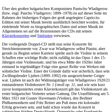
Über den großen bulgarischen Komponisten Pantscho Wladigerow
(bzw. engl. Pancho Vladigerov; 1899–1978) ist auf dieser Seite im
Rahmen der bisherigen Folgen der groß angelegten Capriccio-
Edition mit seiner Musik bereits ausführlich berichtet worden, für
einleitende Worte zu biographischen Daten und seiner Musik im
Allgemeinen sei auf die Rezensionen der CDs mit seinen
Klavierkonzerten
und
Sinfonien
verwiesen.
Die vorliegende Doppel-CD stellt nun seine Konzerte für
Streichinstrumente vor. Zwar war Wladigerow selbst Pianist, aber
gerade zu Beginn seiner Karriere spielte auch die Violine in seinem
Schaffen eine wichtige Rolle; nicht zufällig ist das Opus 1 des 15-
Jährigen eine Violinsonate, und bis etwa Mitte der 1920er Jahre
entstand in regelmäßiger Folge eine ganze Reihe von Werken mit
solistischer Violine. Einer der Gründe dafür war sicherlich, dass sein
Zwillingsbruder Ljuben (1899–1992) ein ausgezeichneter Geiger
war. Ljuben ist auch der Widmungsträger von Wladigerows 1920/21
entstandenem
Violinkonzert Nr. 1 f-moll op. 11
, und wie sein kurz
zuvor komponiertes erstes Klavierkonzert gilt das Violinkonzert als
erster bulgarischer Vertreter seiner Gattung. Die Uraufführung am 5.
März 1921 mit Gustav Havemann (Violine), den Berliner
Philharmonikern und Fritz Reiner am Pult muss ein kolossaler
Erfolg gewesen sein, und bald schon wurde das Konzert in
zahlreichen Städten Deutschlands, Österreichs oder Frankreichs