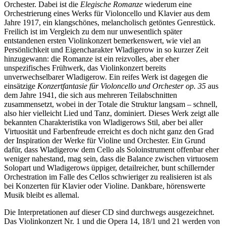
Orchester. Dabei ist die
Elegische Romanze
wiederum eine
Orchestrierung eines Werks für Violoncello und Klavier aus dem
Jahre 1917, ein klangschönes, melancholisch getöntes Genrestück.
Freilich ist im Vergleich zu dem nur unwesentlich später
entstandenen ersten Violinkonzert bemerkenswert, wie viel an
Persönlichkeit und Eigencharakter Wladigerow in so kurzer Zeit
hinzugewann: die Romanze ist ein reizvolles, aber eher
unspezifisches Frühwerk, das Violinkonzert bereits
unverwechselbarer Wladigerow. Ein reifes Werk ist dagegen die
einsätzige
Konzertfantasie für Violoncello und Orchester op. 35
aus
dem Jahre 1941, die sich aus mehreren Teilabschnitten
zusammensetzt, wobei in der Totale die Struktur langsam – schnell,
also hier vielleicht Lied und Tanz, dominiert. Dieses Werk zeigt alle
bekannten Charakteristika von Wladigerows Stil, aber bei aller
Virtuosität und Farbenfreude erreicht es doch nicht ganz den Grad
der Inspiration der Werke für Violine und Orchester. Ein Grund
dafür, dass Wladigerow dem Cello als Soloinstrument offenbar eher
weniger nahestand, mag sein, dass die Balance zwischen virtuosem
Solopart und Wladigerows üppiger, detailreicher, bunt schillernder
Orchestration im Falle des Cellos schwieriger zu realisieren ist als
bei Konzerten für Klavier oder Violine. Dankbare, hörenswerte
Musik bleibt es allemal.
Die Interpretationen auf dieser CD sind durchwegs ausgezeichnet.
Das Violinkonzert Nr. 1 und die Opera 14, 18/1 und 21 werden von