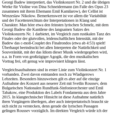
Georgi Badew interpretiert, das Violinkonzert Nr. 2 und die übrigen
Werke für Violine von Dina Schneidermann (im Falle des Opus 23
zusammen mit ihrem Ehemann Emil Kamilarow), der Cellist ist
Wenzeslaw Nikolow. Bemerkenswert ist vor allem die Variabilität
und der Facettenreichtum der Interpretationen in Klang und
Charakter. Man höre etwa den feinsten lyrischen Schmelz, mit dem
Georgi Badew die Kantilene des langsamen Satzes des
Violinkonzerts Nr. 1 darbietet, im Vergleich zum rustikalen Tanz des
Finales oder der glutvollen, leidenschaftlichen Intensität, mit der
Badew das c-moll-Couplet des Finalrondos (etwa ab 4:53) spielt!
Überhaupt beeindruckt bei allen Interpreten die Natürlichkeit und
Souveränität, mit der das Idiom dieser Musik wiedergegeben wird,
u.a. in Form von großzügiger Agogik, die den musikalischen
Vortrag frei, oft genug wie improvisiert klingen lässt.
Vergleichsaufnahmen sind in erster Linie zum Violinkonzert Nr. 1
vorhanden. Zwei davon entstanden noch zu Wladigerows
Lebzeiten. Besonders hinzuweisen gilt es aber auf die einzige
Aufnahme des Konzert aus neuerer Zeit mit Svetlin Roussev, dem
Bulgarischen Nationalen Rundfunk-Sinfonieorchester und Emil
Tabakow, eine Produktion des Labels Fondamenta aus dem Jahre
2015. In klangtechnischer Hinsicht ist diese Aufnahme natürlich
ihren Vorgängern überlegen, aber auch interpretatorisch braucht sie
sich nicht zu verstecken, denn gerade die lyrischen Passagen
gelingen Roussev vorzüglich. Im direkten Vergleich würde ich der