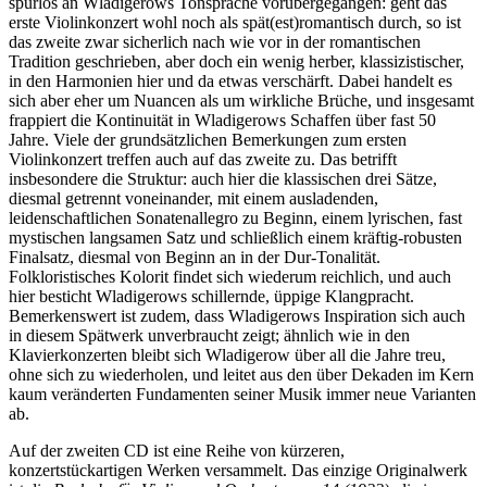
spurlos an Wladigerows Tonsprache vorübergegangen: geht das
erste Violinkonzert wohl noch als spät(est)romantisch durch, so ist
das zweite zwar sicherlich nach wie vor in der romantischen
Tradition geschrieben, aber doch ein wenig herber, klassizistischer,
in den Harmonien hier und da etwas verschärft. Dabei handelt es
sich aber eher um Nuancen als um wirkliche Brüche, und insgesamt
frappiert die Kontinuität in Wladigerows Schaffen über fast 50
Jahre. Viele der grundsätzlichen Bemerkungen zum ersten
Violinkonzert treffen auch auf das zweite zu. Das betrifft
insbesondere die Struktur: auch hier die klassischen drei Sätze,
diesmal getrennt voneinander, mit einem ausladenden,
leidenschaftlichen Sonatenallegro zu Beginn, einem lyrischen, fast
mystischen langsamen Satz und schließlich einem kräftig-robusten
Finalsatz, diesmal von Beginn an in der Dur-Tonalität.
Folkloristisches Kolorit findet sich wiederum reichlich, und auch
hier besticht Wladigerows schillernde, üppige Klangpracht.
Bemerkenswert ist zudem, dass Wladigerows Inspiration sich auch
in diesem Spätwerk unverbraucht zeigt; ähnlich wie in den
Klavierkonzerten bleibt sich Wladigerow über all die Jahre treu,
ohne sich zu wiederholen, und leitet aus den über Dekaden im Kern
kaum veränderten Fundamenten seiner Musik immer neue Varianten
ab.
Auf der zweiten CD ist eine Reihe von kürzeren,
konzertstückartigen Werken versammelt. Das einzige Originalwerk