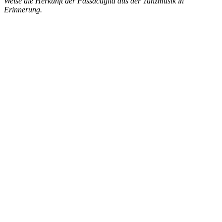
Weise die Herkunft der Passacaglia aus der Tanzmusik in
Erinnerung.