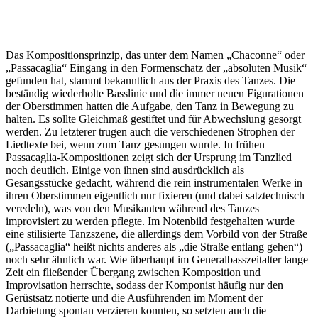
Das Kompositionsprinzip, das unter dem Namen „Chaconne“ oder
„Passacaglia“ Eingang in den Formenschatz der „absoluten Musik“
gefunden hat, stammt bekanntlich aus der Praxis des Tanzes. Die
beständig wiederholte Basslinie und die immer neuen Figurationen
der Oberstimmen hatten die Aufgabe, den Tanz in Bewegung zu
halten. Es sollte Gleichmaß gestiftet und für Abwechslung gesorgt
werden. Zu letzterer trugen auch die verschiedenen Strophen der
Liedtexte bei, wenn zum Tanz gesungen wurde. In frühen
Passacaglia-Kompositionen zeigt sich der Ursprung im Tanzlied
noch deutlich. Einige von ihnen sind ausdrücklich als
Gesangsstücke gedacht, während die rein instrumentalen Werke in
ihren Oberstimmen eigentlich nur fixieren (und dabei satztechnisch
veredeln), was von den Musikanten während des Tanzes
improvisiert zu werden pflegte. Im Notenbild festgehalten wurde
eine stilisierte Tanzszene, die allerdings dem Vorbild von der Straße
(„Passacaglia“ heißt nichts anderes als „die Straße entlang gehen“)
noch sehr ähnlich war. Wie überhaupt im Generalbasszeitalter lange
Zeit ein fließender Übergang zwischen Komposition und
Improvisation herrschte, sodass der Komponist häufig nur den
Gerüstsatz notierte und die Ausführenden im Moment der
Darbietung spontan verzieren konnten, so setzten auch die