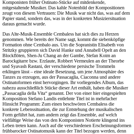
Komponisten früher Ostinato-Stücke auf mitdenkende,
mitgestaltende Musiker. Das kahle Notenbild der Kompositionen
zeugt von diesem Vertrauen: Die Musik war nicht das, was auf dem
Papier stand, sondern das, was in der konkreten Musiziersituation
daraus gemacht wurde.
Das Alte-Musik-Ensemble Cembaless hat sich dies zu Herzen
genommen. Wie bereits der Name sagt, kommt die siebenköpfige
Formation ohne Cembalo aus. Um die Sopranistin Elisabeth von
Stritzky gruppieren sich David Hanke und Annabell Opelt an den
Blockflöten, Shen-Ju Chang an der Gambe, Stefan Koim an
Barockgitarre bzw. Erzlaute, Robbert Vermeulen an der Theorbe
und Syavash Rastani, der verschiedene persische Trommeln
erklingen lässt – eine ideale Besetzung, um jene Atmosphäre des
Tanzes zu erzeugen, aus der Passacaglia, Ciaconna und andere
Ostinatoformen einst hervorgingen. Ihr vorliegendes Album, das
nahezu ausschließlich Stücke dieser Art enthält, haben die Musiker
„Passacaglia della Vita“ genannt. Der von einer hier eingespielten
Komposition Stefano Landis entlehnte Titel ist in mehrfacher
Hinsicht Programm: Zum einen beschwören Cembaless die
konkrete Lebenssituation, die zur Entstehung der musikalischen
Form geführt hat, zum andern zeigt das Ensemble, auf welch
vielfältige Weise das von den Komponisten Notierte klingend ins
Leben treten kann. Auch auf die verschiedenen Erscheinungsformen
frühbarocker Ostinatomusik kann der Titel bezogen werden, denn