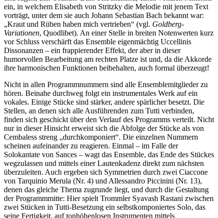
ein, in welchem Elisabeth von Stritzky die Melodie mit jenem Text
vorträgt, unter dem sie auch Johann Sebastian Bach bekannt war:
„Kraut und Rüben haben mich vertrieben“ (vgl.
Goldberg-
Variationen
, Quodlibet). An einer Stelle in breiten Notenwerten kurz
vor Schluss verschärft das Ensemble eigenmächtig Uccellinis
Dissonanzen – ein frappierender Effekt, der aber in dieser
humorvollen Bearbeitung am rechten Platze ist und, da die Akkorde
ihre harmonischen Funktionen beibehalten, auch formal überzeugt!
Nicht in allen Programmnummern sind alle Ensemblemitglieder zu
hören. Beinahe durchweg folgt ein instrumentales Werk auf ein
vokales. Einige Stücke sind stärker, andere spärlicher besetzt. Die
Stellen, an denen sich alle Ausführenden zum Tutti verbinden,
finden sich geschickt über den Verlauf des Programms verteilt. Nicht
nur in dieser Hinsicht erweist sich die Abfolge der Stücke als von
Cembaless streng „durchkomponiert“. Die einzelnen Nummern
scheinen aufeinander zu reagieren. Einmal – im Falle der
Solokantate von Sances – wagt das Ensemble, das Ende des Stückes
wegzulassen und mittels einer Lautenkadenz direkt zum nächsten
überzuleiten. Auch ergeben sich Symmetrien durch zwei Ciaccone
von Tarquinio Merula (Nr. 4) und Allessandro Piccinini (Nr. 13),
denen das gleiche Thema zugrunde liegt, und durch die Gestaltung
der Programmmitte: Hier spielt Trommler Syavash Rastani zwischen
zwei Stücken in Tutti-Besetzung ein selbstkomponiertes Solo, das
seine Fertigkeit, auf tonhöhenlosen Instrumenten mittels