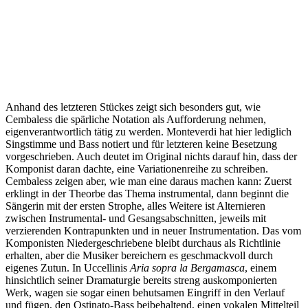
Anhand des letzteren Stückes zeigt sich besonders gut, wie
Cembaless die spärliche Notation als Aufforderung nehmen,
eigenverantwortlich tätig zu werden. Monteverdi hat hier lediglich
Singstimme und Bass notiert und für letzteren keine Besetzung
vorgeschrieben. Auch deutet im Original nichts darauf hin, dass der
Komponist daran dachte, eine Variationenreihe zu schreiben.
Cembaless zeigen aber, wie man eine daraus machen kann: Zuerst
erklingt in der Theorbe das Thema instrumental, dann beginnt die
Sängerin mit der ersten Strophe, alles Weitere ist Alternieren
zwischen Instrumental- und Gesangsabschnitten, jeweils mit
verzierenden Kontrapunkten und in neuer Instrumentation. Das vom
Komponisten Niedergeschriebene bleibt durchaus als Richtlinie
erhalten, aber die Musiker bereichern es geschmackvoll durch
eigenes Zutun. In Uccellinis
Aria sopra la Bergamasca
, einem
hinsichtlich seiner Dramaturgie bereits streng auskomponierten
Werk, wagen sie sogar einen behutsamen Eingriff in den Verlauf
und fügen, den Ostinato-Bass beibehaltend, einen vokalen Mittelteil