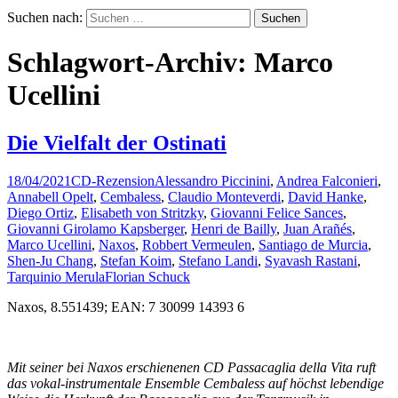
Suchen nach:
Schlagwort-Archiv: Marco
Ucellini
Die Vielfalt der Ostinati
18/04/2021
CD-Rezension
Alessandro Piccinini
,
Andrea Falconieri
,
Annabell Opelt
,
Cembaless
,
Claudio Monteverdi
,
David Hanke
,
Diego Ortiz
,
Elisabeth von Stritzky
,
Giovanni Felice Sances
,
Giovanni Girolamo Kapsberger
,
Henri de Bailly
,
Juan Arañés
,
Marco Ucellini
,
Naxos
,
Robbert Vermeulen
,
Santiago de Murcia
,
Shen-Ju Chang
,
Stefan Koim
,
Stefano Landi
,
Syavash Rastani
,
Tarquinio Merula
Florian Schuck
Naxos, 8.551439; EAN: 7 30099 14393 6
Mit seiner bei Naxos erschienenen CD Passacaglia della Vita ruft
das vokal-instrumentale Ensemble Cembaless auf höchst lebendige