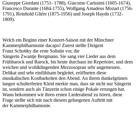
Giuseppe Giordani (1751- 1788), Giacomo Carissimi (1605-1674),
Francesco Durante (1684-1755), Wolfgang Amadeus Mozart (1756-
1791), Reinhold Gliére (1875-1956) und Joseph Haydn (1732-
1809).
Welch ein Beginn einer Konzert-Saison mit der Münchner
Kammerphilharmonie dacapo! Zuerst stellte Dirigent
Franz Schottky die erste Solistin vor, die
Sängerin Zwantje Bergmann. Sie sang vier Lieder aus dem
Frühbarock und Barock, bis heute durchaus im Repertoire, und dem
weichen und wohlklingenden Mezzosopran sehr angemessen.
Delikat und sehr einfühlsam begleitet, eröffneten diese
musikalischen Kostbarkeiten den Abend. An ihrem dunkelgrünen
langen schulterfreien Kleid merkte man, dass sie nicht nur Sängerin
ist, sondern auch als Tänzerin schon einige Pokale errungen hat.
Wann bekommen wir ihren ersten Liederabend zu hören, diese
Frage stellte sich mir nach diesem gelungenen Auftritt mit
der Kammerphilhamonie.