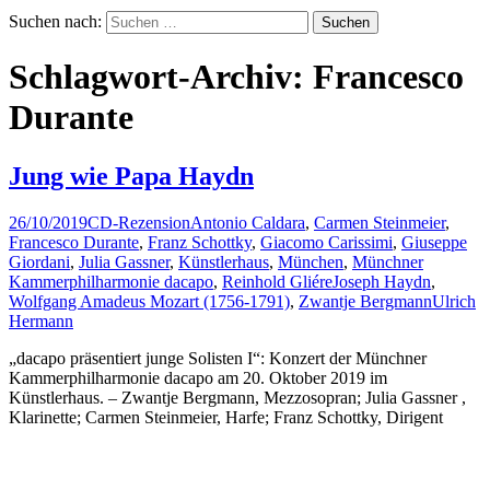
Suchen nach:
Schlagwort-Archiv: Francesco
Durante
Jung wie Papa Haydn
26/10/2019
CD-Rezension
Antonio Caldara
,
Carmen Steinmeier
,
Francesco Durante
,
Franz Schottky
,
Giacomo Carissimi
,
Giuseppe
Giordani
,
Julia Gassner
,
Künstlerhaus
,
München
,
Münchner
Kammerphilharmonie dacapo
,
Reinhold GliéreJoseph Haydn
,
Wolfgang Amadeus Mozart (1756-1791)
,
Zwantje Bergmann
Ulrich
Hermann
„dacapo präsentiert junge Solisten I“: Konzert der Münchner
Kammerphilharmonie dacapo am 20. Oktober 2019 im
Künstlerhaus. – Zwantje Bergmann, Mezzosopran; Julia Gassner ,
Klarinette; Carmen Steinmeier, Harfe; Franz Schottky, Dirigent