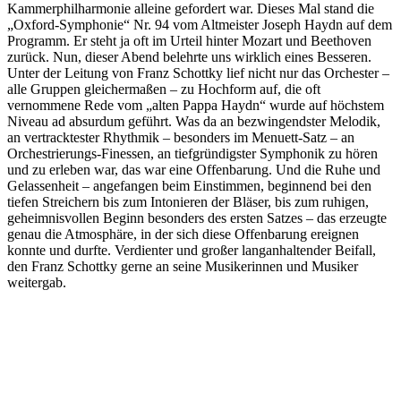
Kammerphilharmonie alleine gefordert war. Dieses Mal stand die
„Oxford-Symphonie“ Nr. 94 vom Altmeister Joseph Haydn auf dem
Programm. Er steht ja oft im Urteil hinter Mozart und Beethoven
zurück. Nun, dieser Abend belehrte uns wirklich eines Besseren.
Unter der Leitung von Franz Schottky lief nicht nur das Orchester –
alle Gruppen gleichermaßen – zu Hochform auf, die oft
vernommene Rede vom „alten Pappa Haydn“ wurde auf höchstem
Niveau ad absurdum geführt. Was da an bezwingendster Melodik,
an vertracktester Rhythmik – besonders im Menuett-Satz – an
Orchestrierungs-Finessen, an tiefgründigster Symphonik zu hören
und zu erleben war, das war eine Offenbarung. Und die Ruhe und
Gelassenheit – angefangen beim Einstimmen, beginnend bei den
tiefen Streichern bis zum Intonieren der Bläser, bis zum ruhigen,
geheimnisvollen Beginn besonders des ersten Satzes – das erzeugte
genau die Atmosphäre, in der sich diese Offenbarung ereignen
konnte und durfte. Verdienter und großer langanhaltender Beifall,
den Franz Schottky gerne an seine Musikerinnen und Musiker
weitergab.