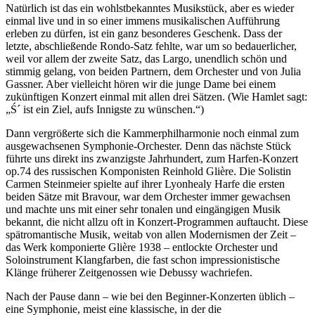
Natürlich ist das ein wohlstbekanntes Musikstück, aber es wieder
einmal live und in so einer immens musikalischen Aufführung
erleben zu dürfen, ist ein ganz besonderes Geschenk. Dass der
letzte, abschließende Rondo-Satz fehlte, war um so bedauerlicher,
weil vor allem der zweite Satz, das Largo, unendlich schön und
stimmig gelang, von beiden Partnern, dem Orchester und von Julia
Gassner. Aber vielleicht hören wir die junge Dame bei einem
zukünftigen Konzert einmal mit allen drei Sätzen. (Wie Hamlet sagt:
„Ś´ ist ein Ziel, aufs Innigste zu wünschen.“)
Dann vergrößerte sich die Kammerphilharmonie noch einmal zum
ausgewachsenen Symphonie-Orchester. Denn das nächste Stück
führte uns direkt ins zwanzigste Jahrhundert, zum Harfen-Konzert
op.74 des russischen Komponisten Reinhold Glière. Die Solistin
Carmen Steinmeier spielte auf ihrer Lyonhealy Harfe die ersten
beiden Sätze mit Bravour, war dem Orchester immer gewachsen
und machte uns mit einer sehr tonalen und eingängigen Musik
bekannt, die nicht allzu oft in Konzert-Programmen auftaucht. Diese
spätromantische Musik, weitab von allen Modernismen der Zeit –
das Werk komponierte Glière 1938 – entlockte Orchester und
Soloinstrument Klangfarben, die fast schon impressionistische
Klänge früherer Zeitgenossen wie Debussy wachriefen.
Nach der Pause dann – wie bei den Beginner-Konzerten üblich –
eine Symphonie, meist eine klassische, in der die