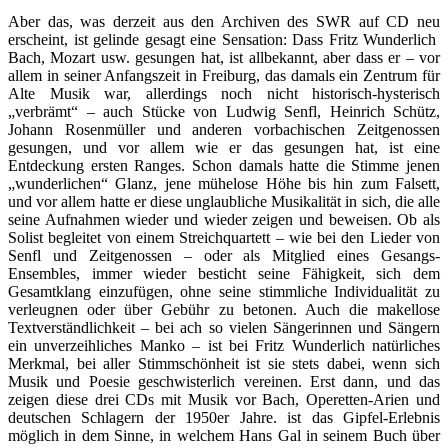
Aber das, was derzeit aus den Archiven des SWR auf CD neu
erscheint, ist gelinde gesagt eine Sensation: Dass Fritz Wunderlich
Bach, Mozart usw. gesungen hat, ist allbekannt, aber dass er – vor
allem in seiner Anfangszeit in Freiburg, das damals ein Zentrum für
Alte Musik war, allerdings noch nicht historisch-hysterisch
„verbrämt“ – auch Stücke von Ludwig Senfl, Heinrich Schütz,
Johann Rosenmüller und anderen vorbachischen Zeitgenossen
gesungen, und vor allem wie er das gesungen hat, ist eine
Entdeckung ersten Ranges. Schon damals hatte die Stimme jenen
„wunderlichen“ Glanz, jene mühelose Höhe bis hin zum Falsett,
und vor allem hatte er diese unglaubliche Musikalität in sich, die alle
seine Aufnahmen wieder und wieder zeigen und beweisen. Ob als
Solist begleitet von einem Streichquartett – wie bei den Lieder von
Senfl und Zeitgenossen – oder als Mitglied eines Gesangs-
Ensembles, immer wieder besticht seine Fähigkeit, sich dem
Gesamtklang einzufügen, ohne seine stimmliche Individualität zu
verleugnen oder über Gebühr zu betonen. Auch die makellose
Textverständlichkeit – bei ach so vielen Sängerinnen und Sängern
ein unverzeihliches Manko – ist bei Fritz Wunderlich natürliches
Merkmal, bei aller Stimmschönheit ist sie stets dabei, wenn sich
Musik und Poesie geschwisterlich vereinen. Erst dann, und das
zeigen diese drei CDs mit Musik vor Bach, Operetten-Arien und
deutschen Schlagern der 1950er Jahre. ist das Gipfel-Erlebnis
möglich in dem Sinne, in welchem Hans Gal in seinem Buch über