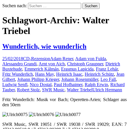
Suchen nach:
Schlagwort-Archiv: Walter
Triebel
Wunderlich, wie wunderlich
25/02/2018
CD-Rezension
Adam Rener
,
Adam von Fulda
,
Alessandro Grandi
,
Arnt von Aich
,
Christoph Graupner
,
Dietrich
Buxtehude
,
Emmerich Kálmán
,
Erasmus Lapicida
,
Franz Lehár
,
Fritz Wunderlich
,
Hans May
,
Heinrich Isaac
,
Heinrich Schütz
,
Jean
Gilbert
,
Johann Philipp Krieger
,
Johann Rosenmüller
,
Leo Fall
,
Ludwig Senfl
,
Nico Dostal
,
Paul Hofhaimer
,
Ralph Erwin
,
Richard
Tauber
,
Robert Stolz
,
SWR Music
,
Walter Triebel
Ulrich Hermann
Fritz Wunderlich: Musik vor Bach; Operetten-Arien; Schlager aus
den 50ern
SWR Music, SWR 19051 / SWR 19038 / SWR 19029; EAN: 7