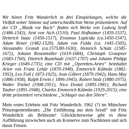
Wir hören Fritz Wunderlich in drei Einspielungen, welche die
Vielfalt seiner Stimme auf unterschiedlichste Weise präsentieren: Auf
der CD „Musik vor Bach“ finden sich Werke von Ludwig Senfl
(1486-1543), Arnt von Aich (1510), Paul Hofhaimer (1459-1537),
Heinrich Isaac (1450-1517), Erasmus Lapicida (ca.1450-1547),
Adam Rener (1482-1520), Adam von Fulda (ca. 1445-1505),
Alessandro Grandi (ca.1575/80-1630), Heinrich Schütz (1585-
1672), Johann Rosenmüller (1619-1684), Christoph Graupner
(1683-1760), Dietrich Buxtehude (1637-1707) und Johann Philipp
Krieger (1649-1735); eine CD mit „Operetten-Arien“ beinhaltet
Arien von Franz Lehár (1870-1948), Emmerich Kálmán (1882-
1953), Leo Fall ( 1873-1925), Jean Gilbert (1879-1942), Hans May
(1886-1958), Ralph Erwin ( 1896-1945), Robert Stolz (1880-1975),
Walter Triebel (1908-1951), Nico Dostal (1895-1981), Richard
Tauber (1891-1948), Charles Emmerich Kálmán (1929-2015); eine
dritte präsentiert verschiedene „Schlager aus den 50ern“.
Mein erstes Erlebnis mit Fritz Wunderlich: 1962 (?) im Münchner
Prinzregententheater, „Die Entführung aus dem Serail“ mit Fritz
Wunderlich als Belmonte! Glücklicherweise gibt es diese
Aufführung inzwischen auch als Konserve zum Nachhören und sich
daran Freuen.