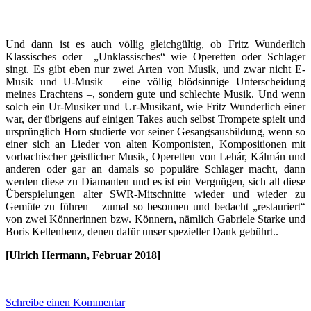
Und dann ist es auch völlig gleichgültig, ob Fritz Wunderlich
Klassisches oder „Unklassisches“ wie Operetten oder Schlager
singt. Es gibt eben nur zwei Arten von Musik, und zwar nicht E-
Musik und U-Musik – eine völlig blödsinnige Unterscheidung
meines Erachtens –, sondern gute und schlechte Musik. Und wenn
solch ein Ur-Musiker und Ur-Musikant, wie Fritz Wunderlich einer
war, der übrigens auf einigen Takes auch selbst Trompete spielt und
ursprünglich Horn studierte vor seiner Gesangsausbildung, wenn so
einer sich an Lieder von alten Komponisten, Kompositionen mit
vorbachischer geistlicher Musik, Operetten von Lehár, Kálmán und
anderen oder gar an damals so populäre Schlager macht, dann
werden diese zu Diamanten und es ist ein Vergnügen, sich all diese
Überspielungen alter SWR-Mitschnitte wieder und wieder zu
Gemüte zu führen – zumal so besonnen und bedacht „restauriert“
von zwei Könnerinnen bzw. Könnern, nämlich Gabriele Starke und
Boris Kellenbenz, denen dafür unser spezieller Dank gebührt..
[Ulrich Hermann, Februar 2018]
Schreibe einen Kommentar