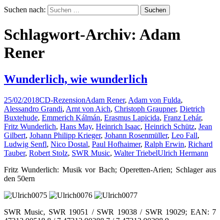
Suchen nach:
Schlagwort-Archiv: Adam
Rener
Wunderlich, wie wunderlich
25/02/2018
CD-Rezension
Adam Rener
,
Adam von Fulda
,
Alessandro Grandi
,
Arnt von Aich
,
Christoph Graupner
,
Dietrich
Buxtehude
,
Emmerich Kálmán
,
Erasmus Lapicida
,
Franz Lehár
,
Fritz Wunderlich
,
Hans May
,
Heinrich Isaac
,
Heinrich Schütz
,
Jean
Gilbert
,
Johann Philipp Krieger
,
Johann Rosenmüller
,
Leo Fall
,
Ludwig Senfl
,
Nico Dostal
,
Paul Hofhaimer
,
Ralph Erwin
,
Richard
Tauber
,
Robert Stolz
,
SWR Music
,
Walter Triebel
Ulrich Hermann
Fritz Wunderlich: Musik vor Bach; Operetten-Arien; Schlager aus
den 50ern
SWR Music, SWR 19051 / SWR 19038 / SWR 19029; EAN: 7