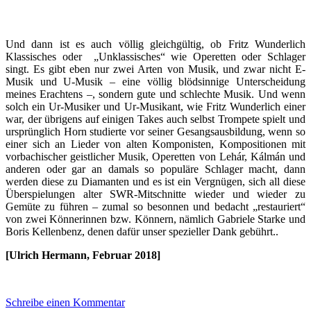
Und dann ist es auch völlig gleichgültig, ob Fritz Wunderlich
Klassisches oder „Unklassisches“ wie Operetten oder Schlager
singt. Es gibt eben nur zwei Arten von Musik, und zwar nicht E-
Musik und U-Musik – eine völlig blödsinnige Unterscheidung
meines Erachtens –, sondern gute und schlechte Musik. Und wenn
solch ein Ur-Musiker und Ur-Musikant, wie Fritz Wunderlich einer
war, der übrigens auf einigen Takes auch selbst Trompete spielt und
ursprünglich Horn studierte vor seiner Gesangsausbildung, wenn so
einer sich an Lieder von alten Komponisten, Kompositionen mit
vorbachischer geistlicher Musik, Operetten von Lehár, Kálmán und
anderen oder gar an damals so populäre Schlager macht, dann
werden diese zu Diamanten und es ist ein Vergnügen, sich all diese
Überspielungen alter SWR-Mitschnitte wieder und wieder zu
Gemüte zu führen – zumal so besonnen und bedacht „restauriert“
von zwei Könnerinnen bzw. Könnern, nämlich Gabriele Starke und
Boris Kellenbenz, denen dafür unser spezieller Dank gebührt..
[Ulrich Hermann, Februar 2018]
Schreibe einen Kommentar