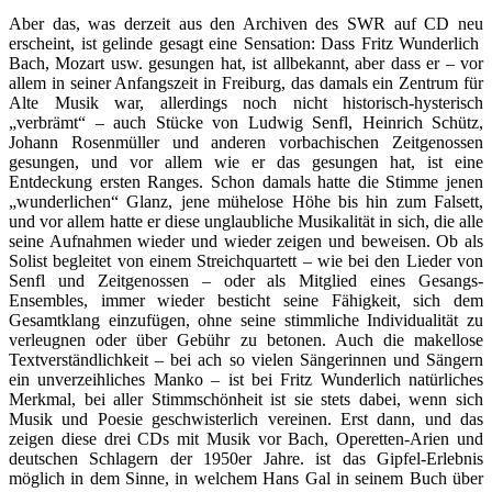
Aber das, was derzeit aus den Archiven des SWR auf CD neu
erscheint, ist gelinde gesagt eine Sensation: Dass Fritz Wunderlich
Bach, Mozart usw. gesungen hat, ist allbekannt, aber dass er – vor
allem in seiner Anfangszeit in Freiburg, das damals ein Zentrum für
Alte Musik war, allerdings noch nicht historisch-hysterisch
„verbrämt“ – auch Stücke von Ludwig Senfl, Heinrich Schütz,
Johann Rosenmüller und anderen vorbachischen Zeitgenossen
gesungen, und vor allem wie er das gesungen hat, ist eine
Entdeckung ersten Ranges. Schon damals hatte die Stimme jenen
„wunderlichen“ Glanz, jene mühelose Höhe bis hin zum Falsett,
und vor allem hatte er diese unglaubliche Musikalität in sich, die alle
seine Aufnahmen wieder und wieder zeigen und beweisen. Ob als
Solist begleitet von einem Streichquartett – wie bei den Lieder von
Senfl und Zeitgenossen – oder als Mitglied eines Gesangs-
Ensembles, immer wieder besticht seine Fähigkeit, sich dem
Gesamtklang einzufügen, ohne seine stimmliche Individualität zu
verleugnen oder über Gebühr zu betonen. Auch die makellose
Textverständlichkeit – bei ach so vielen Sängerinnen und Sängern
ein unverzeihliches Manko – ist bei Fritz Wunderlich natürliches
Merkmal, bei aller Stimmschönheit ist sie stets dabei, wenn sich
Musik und Poesie geschwisterlich vereinen. Erst dann, und das
zeigen diese drei CDs mit Musik vor Bach, Operetten-Arien und
deutschen Schlagern der 1950er Jahre. ist das Gipfel-Erlebnis
möglich in dem Sinne, in welchem Hans Gal in seinem Buch über