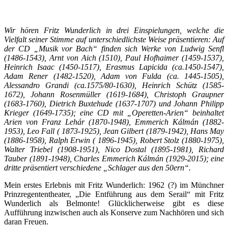
Wir hören Fritz Wunderlich in drei Einspielungen, welche die
Vielfalt seiner Stimme auf unterschiedlichste Weise präsentieren: Auf
der CD „Musik vor Bach“ finden sich Werke von Ludwig Senfl
(1486-1543), Arnt von Aich (1510), Paul Hofhaimer (1459-1537),
Heinrich Isaac (1450-1517), Erasmus Lapicida (ca.1450-1547),
Adam Rener (1482-1520), Adam von Fulda (ca. 1445-1505),
Alessandro Grandi (ca.1575/80-1630), Heinrich Schütz (1585-
1672), Johann Rosenmüller (1619-1684), Christoph Graupner
(1683-1760), Dietrich Buxtehude (1637-1707) und Johann Philipp
Krieger (1649-1735); eine CD mit „Operetten-Arien“ beinhaltet
Arien von Franz Lehár (1870-1948), Emmerich Kálmán (1882-
1953), Leo Fall ( 1873-1925), Jean Gilbert (1879-1942), Hans May
(1886-1958), Ralph Erwin ( 1896-1945), Robert Stolz (1880-1975),
Walter Triebel (1908-1951), Nico Dostal (1895-1981), Richard
Tauber (1891-1948), Charles Emmerich Kálmán (1929-2015); eine
dritte präsentiert verschiedene „Schlager aus den 50ern“.
Mein erstes Erlebnis mit Fritz Wunderlich: 1962 (?) im Münchner
Prinzregententheater, „Die Entführung aus dem Serail“ mit Fritz
Wunderlich als Belmonte! Glücklicherweise gibt es diese
Aufführung inzwischen auch als Konserve zum Nachhören und sich
daran Freuen.