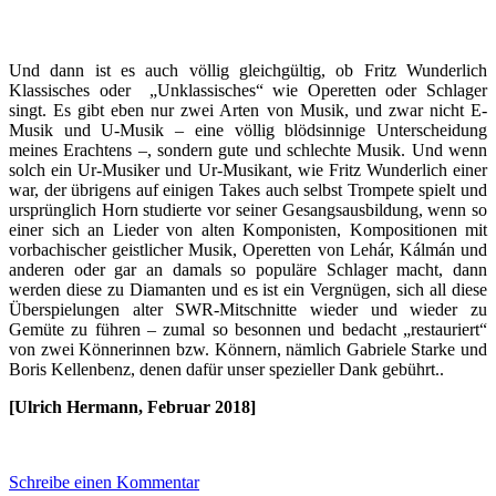
Und dann ist es auch völlig gleichgültig, ob Fritz Wunderlich
Klassisches oder „Unklassisches“ wie Operetten oder Schlager
singt. Es gibt eben nur zwei Arten von Musik, und zwar nicht E-
Musik und U-Musik – eine völlig blödsinnige Unterscheidung
meines Erachtens –, sondern gute und schlechte Musik. Und wenn
solch ein Ur-Musiker und Ur-Musikant, wie Fritz Wunderlich einer
war, der übrigens auf einigen Takes auch selbst Trompete spielt und
ursprünglich Horn studierte vor seiner Gesangsausbildung, wenn so
einer sich an Lieder von alten Komponisten, Kompositionen mit
vorbachischer geistlicher Musik, Operetten von Lehár, Kálmán und
anderen oder gar an damals so populäre Schlager macht, dann
werden diese zu Diamanten und es ist ein Vergnügen, sich all diese
Überspielungen alter SWR-Mitschnitte wieder und wieder zu
Gemüte zu führen – zumal so besonnen und bedacht „restauriert“
von zwei Könnerinnen bzw. Könnern, nämlich Gabriele Starke und
Boris Kellenbenz, denen dafür unser spezieller Dank gebührt..
[Ulrich Hermann, Februar 2018]
Schreibe einen Kommentar