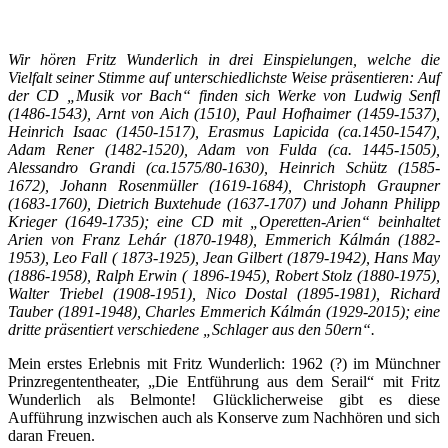
Wir hören Fritz Wunderlich in drei Einspielungen, welche die
Vielfalt seiner Stimme auf unterschiedlichste Weise präsentieren: Auf
der CD „Musik vor Bach“ finden sich Werke von Ludwig Senfl
(1486-1543), Arnt von Aich (1510), Paul Hofhaimer (1459-1537),
Heinrich Isaac (1450-1517), Erasmus Lapicida (ca.1450-1547),
Adam Rener (1482-1520), Adam von Fulda (ca. 1445-1505),
Alessandro Grandi (ca.1575/80-1630), Heinrich Schütz (1585-
1672), Johann Rosenmüller (1619-1684), Christoph Graupner
(1683-1760), Dietrich Buxtehude (1637-1707) und Johann Philipp
Krieger (1649-1735); eine CD mit „Operetten-Arien“ beinhaltet
Arien von Franz Lehár (1870-1948), Emmerich Kálmán (1882-
1953), Leo Fall ( 1873-1925), Jean Gilbert (1879-1942), Hans May
(1886-1958), Ralph Erwin ( 1896-1945), Robert Stolz (1880-1975),
Walter Triebel (1908-1951), Nico Dostal (1895-1981), Richard
Tauber (1891-1948), Charles Emmerich Kálmán (1929-2015); eine
dritte präsentiert verschiedene „Schlager aus den 50ern“.
Mein erstes Erlebnis mit Fritz Wunderlich: 1962 (?) im Münchner
Prinzregententheater, „Die Entführung aus dem Serail“ mit Fritz
Wunderlich als Belmonte! Glücklicherweise gibt es diese
Aufführung inzwischen auch als Konserve zum Nachhören und sich
daran Freuen.