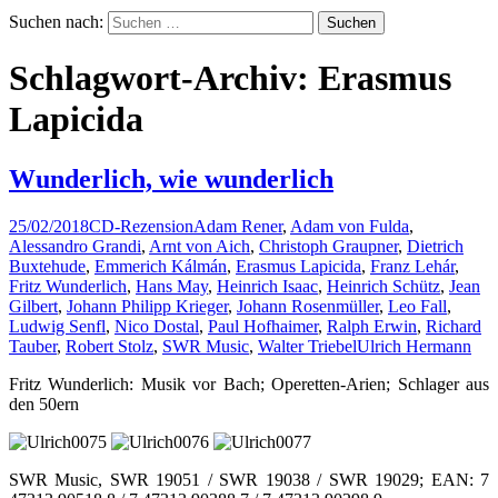
Suchen nach:
Schlagwort-Archiv: Erasmus
Lapicida
Wunderlich, wie wunderlich
25/02/2018
CD-Rezension
Adam Rener
,
Adam von Fulda
,
Alessandro Grandi
,
Arnt von Aich
,
Christoph Graupner
,
Dietrich
Buxtehude
,
Emmerich Kálmán
,
Erasmus Lapicida
,
Franz Lehár
,
Fritz Wunderlich
,
Hans May
,
Heinrich Isaac
,
Heinrich Schütz
,
Jean
Gilbert
,
Johann Philipp Krieger
,
Johann Rosenmüller
,
Leo Fall
,
Ludwig Senfl
,
Nico Dostal
,
Paul Hofhaimer
,
Ralph Erwin
,
Richard
Tauber
,
Robert Stolz
,
SWR Music
,
Walter Triebel
Ulrich Hermann
Fritz Wunderlich: Musik vor Bach; Operetten-Arien; Schlager aus
den 50ern
SWR Music, SWR 19051 / SWR 19038 / SWR 19029; EAN: 7