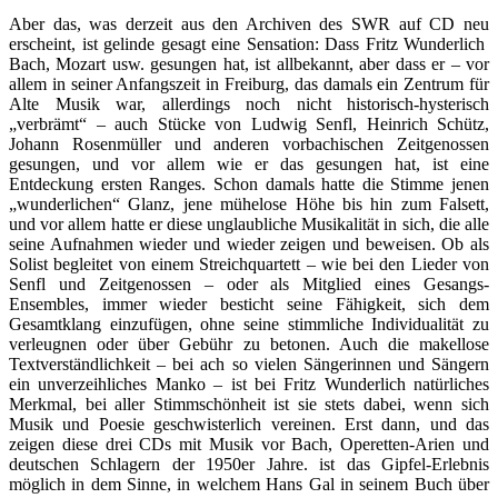
Aber das, was derzeit aus den Archiven des SWR auf CD neu
erscheint, ist gelinde gesagt eine Sensation: Dass Fritz Wunderlich
Bach, Mozart usw. gesungen hat, ist allbekannt, aber dass er – vor
allem in seiner Anfangszeit in Freiburg, das damals ein Zentrum für
Alte Musik war, allerdings noch nicht historisch-hysterisch
„verbrämt“ – auch Stücke von Ludwig Senfl, Heinrich Schütz,
Johann Rosenmüller und anderen vorbachischen Zeitgenossen
gesungen, und vor allem wie er das gesungen hat, ist eine
Entdeckung ersten Ranges. Schon damals hatte die Stimme jenen
„wunderlichen“ Glanz, jene mühelose Höhe bis hin zum Falsett,
und vor allem hatte er diese unglaubliche Musikalität in sich, die alle
seine Aufnahmen wieder und wieder zeigen und beweisen. Ob als
Solist begleitet von einem Streichquartett – wie bei den Lieder von
Senfl und Zeitgenossen – oder als Mitglied eines Gesangs-
Ensembles, immer wieder besticht seine Fähigkeit, sich dem
Gesamtklang einzufügen, ohne seine stimmliche Individualität zu
verleugnen oder über Gebühr zu betonen. Auch die makellose
Textverständlichkeit – bei ach so vielen Sängerinnen und Sängern
ein unverzeihliches Manko – ist bei Fritz Wunderlich natürliches
Merkmal, bei aller Stimmschönheit ist sie stets dabei, wenn sich
Musik und Poesie geschwisterlich vereinen. Erst dann, und das
zeigen diese drei CDs mit Musik vor Bach, Operetten-Arien und
deutschen Schlagern der 1950er Jahre. ist das Gipfel-Erlebnis
möglich in dem Sinne, in welchem Hans Gal in seinem Buch über