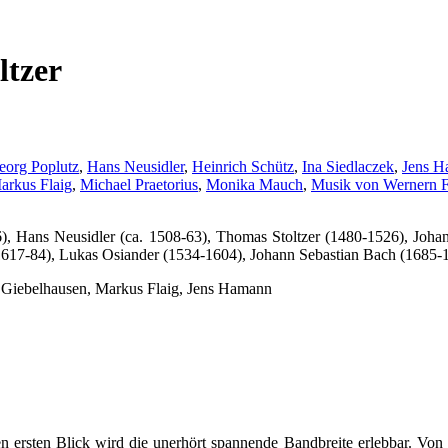
ltzer
eorg Poplutz
,
Hans Neusidler
,
Heinrich Schütz
,
Ina Siedlaczek
,
Jens 
arkus Flaig
,
Michael Praetorius
,
Monika Mauch
,
Musik von Wernern F
, Hans Neusidler (ca. 1508-63), Thomas Stoltzer (1480-1526), Joha
1617-84), Lukas Osiander (1534-1604), Johann Sebastian Bach (1685-
s Giebelhausen, Markus Flaig, Jens Hamann
 ersten Blick wird die unerhört spannende Bandbreite erlebbar. Von Lut