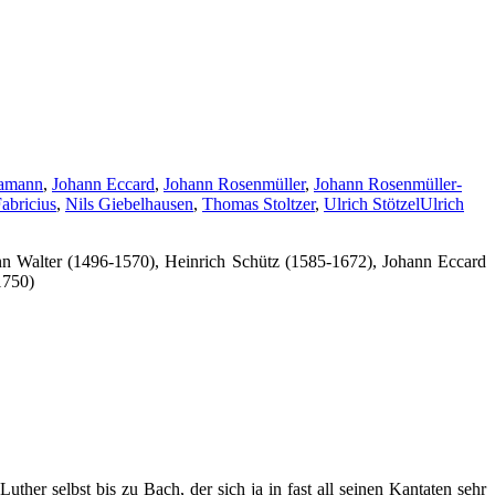
Hamann
,
Johann Eccard
,
Johann Rosenmüller
,
Johann Rosenmüller-
abricius
,
Nils Giebelhausen
,
Thomas Stoltzer
,
Ulrich Stötzel
Ulrich
nn Walter (1496-1570), Heinrich Schütz (1585-1672), Johann Eccard
1750)
her selbst bis zu Bach, der sich ja in fast all seinen Kantaten sehr