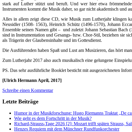
stark auf Luther stützt und beruft. Und wer hier etwa frömmelnde
Instrumenten kommt die Musik daher, so gar nicht akademisch und auch 
Alles in allem zeigt diese CD, wie Musik zum Lutherjahr klingen
Neusidler (1508- 1563), Heinrich Schütz (1496-1570), Johann Ecc
Ensemble seinen Namen gibt – und zuletzt Johann Sebastian Bach (16
sind in Instrumentation und Gesangs- bzw. Chor-Stil, beziehen sie sic
als Trägerin der Glaubensinhalte und im Gottesdienst.
Die Ausführenden haben Spaß und Lust am Musizieren, das hört man an
Zum Lutherjahr 2017 also auch musikalisch eine gelungene Einspielun
PS. Das sehr ausführliche Booklet besticht mit ausgezeichneten Infor
[Ulrich Hermann April, 2017]
Schreibe einen Kommentar
Letzte Beiträge
Humor in der Musikforschung: Hugo Riemanns Traktat „De cant
Wie geht es dem Fortschritt in der Musik?
Richard-Strauss-Tage 2026 [2]: Mozart trifft späten Strauss, 
Henzes Requiem mit dem Münchner Rundfunkorchester