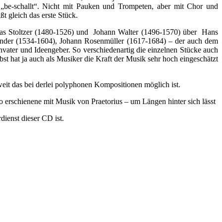
. „be-schallt“. Nicht mit Pauken und Trompeten, aber mit Chor und
t gleich das erste Stück.
mas Stoltzer (1480-1526) und Johann Walter (1496-1570) über Hans
ander (1534-1604), Johann Rosenmüller (1617-1684) – der auch dem
vater und Ideengeber. So verschiedenartig die einzelnen Stücke auch
bst hat ja auch als Musiker die Kraft der Musik sehr hoch eingeschätzt
eit das bei derlei polyphonen Kompositionen möglich ist.
o erschienene mit Musik von Praetorius – um Längen hinter sich lässt
dienst dieser CD ist.