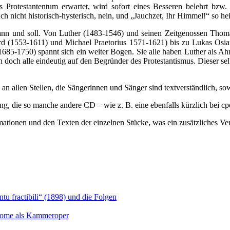
s Protestantentum erwartet, wird sofort eines Besseren belehrt bzw
nicht historisch-hysterisch, nein, und „Jauchzet, Ihr Himmel!“ so heiß
 kann und soll. Von Luther (1483-1546) und seinen Zeitgenossen Tho
ard (1553-1611) und Michael Praetorius 1571-1621) bis zu Lukas Osi
85-1750) spannt sich ein weiter Bogen. Sie alle haben Luther als Ahn
h doch alle eindeutig auf den Begründer des Protestantismus. Dieser sel
 allen Stellen, die Sängerinnen und Sänger sind textverständlich, sow
g, die so manche andere CD – wie z. B. eine ebenfalls kürzlich bei cp
mationen und den Texten der einzelnen Stücke, was ein zusätzliches Ver
u fractibili“ (1898) und die Folgen
Salome als Kammeroper