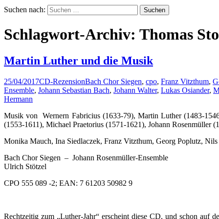
Suchen nach:
Schlagwort-Archiv: Thomas Sto
Martin Luther und die Musik
25/04/2017
CD-Rezension
Bach Chor Siegen
,
cpo
,
Franz Vitzthum
,
G
Ensemble
,
Johann Sebastian Bach
,
Johann Walter
,
Lukas Osiander
,
M
Hermann
Musik von Wernern Fabricius (1633-79), Martin Luther (1483-1546)
(1553-1611), Michael Praetorius (1571-1621), Johann Rosenmüller (
Monika Mauch, Ina Siedlaczek, Franz Vitzthum, Georg Poplutz, Nil
Bach Chor Siegen – Johann Rosenmüller-Ensemble
Ulrich Stötzel
CPO 555 089 -2; EAN: 7 61203 50982 9
Rechtzeitig zum „Luther-Jahr“ erscheint diese CD, und schon auf den